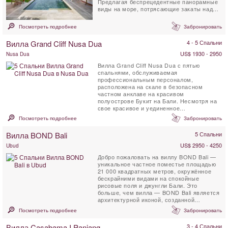
Предлагая беспрецедентные панорамные
виды на море, потрясающие закаты над
Индийским океаном, а ночью - ...
Посмотреть подробнее
Забронировать
Вилла Grand Cliff Nusa Dua
4 - 5 Спальни
US$ 1930 - 2950
Nusa Dua
Вилла Grand Cliff Nusa Dua с пятью
спальнями, обслуживаемая
профессиональным персоналом,
расположена на скале в безопасном
частном анклаве на красивом
полуострове Букит на Бали. Несмотря на
свое красивое и уединенное
расположение, вилла находится всего в 5
Посмотреть подробнее
Забронировать
км от магазинов, ...
Вилла BOND Bali
5 Спальни
US$ 2950 - 4250
Ubud
Добро пожаловать на виллу BOND Bali —
уникальное частное поместье площадью
21 000 квадратных метров, окружённое
бескрайними видами на спокойные
рисовые поля и джунгли Бали. Это
больше, чем вилла — BOND Bali является
архитектурной иконой, созданной
Алексисом Дорнье, чтобы ...
Посмотреть подробнее
Забронировать
Вилла Casabama I Panjang
3 - 4 Спальни