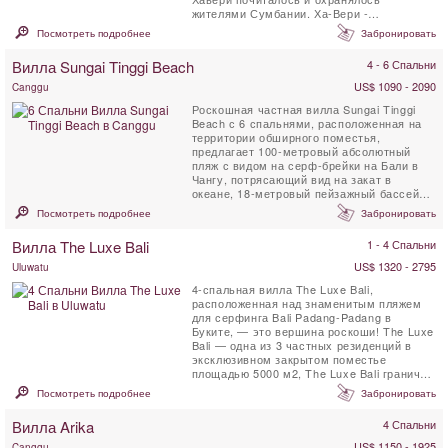
жителями Сумбании. Ха-Вери -
(сумбанский, то есть - ...
Посмотреть подробнее
Забронировать
Вилла Sungai Tinggi Beach
4 - 6 Спальни
US$ 1090 - 2090
Canggu
Роскошная частная вилла Sungai Tinggi
Beach с 6 спальнями, расположенная на
территории обширного поместья,
предлагает 100-метровый абсолютный
пляж с видом на серф-брейки на Бали в
Чангу, потрясающий вид на закат в
океане, 18-метровый пейзажный бассейн и
профессиональную команду ...
Посмотреть подробнее
Забронировать
Вилла The Luxe Bali
1 - 4 Спальни
US$ 1320 - 2795
Uluwatu
4-спальная вилла The Luxe Bali,
расположенная над знаменитым пляжем
для серфинга Bali Padang-Padang в
Буките, — это вершина роскоши! The Luxe
Bali — одна из 3 частных резиденций в
эксклюзивном закрытом поместье
площадью 5000 м2, The Luxe Bali граничит
с 26 гектарами девственного леса. ...
Посмотреть подробнее
Забронировать
Вилла Arika
4 Спальни
US$ 1150 - 1925
Canggu