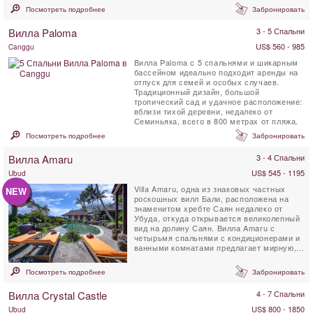
Расположенная...
Посмотреть подробнее
Забронировать
Вилла Paloma
3 - 5 Спальни
US$ 560 - 985
Canggu
Вилла Paloma c 5 спальнями и шикарным
бассейном идеально подходит аренды на
отпуск для семей и особых случаев.
Традиционный дизайн, большой
тропический сад и удачное расположение:
вблизи тихой деревни, недалеко от
Семиньяка, всего в 800 метрах от пляжа.
Посмотреть подробнее
Забронировать
Вилла Amaru
3 - 4 Спальни
US$ 545 - 1195
Ubud
Villa Amaru, одна из знаковых частных
NEW
роскошных вилл Бали, расположена на
знаменитом хребте Саян недалеко от
Убуда, откуда открывается великолепный
вид на долину Саян. Вилла Amaru с
четырьмя спальнями с кондиционерами и
ванными комнатами предлагает мирную,
очаровательную и ...
Посмотреть подробнее
Забронировать
Вилла Crystal Castle
4 - 7 Спальни
US$ 800 - 1850
Ubud