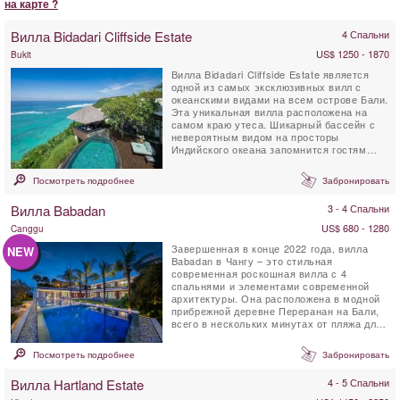
на карте ?
Вилла Bidadari Cliffside Estate
4 Спальни
US$ 1250 - 1870
Bukit
Вилла Bidadari Cliffside Estate является
одной из самых эксклюзивных вилл с
океанскими видами на всем острове Бали.
Эта уникальная вилла расположена на
самом краю утеса. Шикарный бассейн с
невероятным видом на просторы
Индийского океана запомнится гостям
навсегда. Дизайн виллы...
Посмотреть подробнее
Забронировать
Вилла Babadan
3 - 4 Спальни
US$ 680 - 1280
Canggu
Завершенная в конце 2022 года, вилла
NEW
Babadan в Чангу – это стильная
современная роскошная вилла с 4
спальнями и элементами современной
архитектуры. Она расположена в модной
прибрежной деревне Переранан на Бали,
всего в нескольких минутах от пляжа для
серфинга Пантай Лима....
Посмотреть подробнее
Забронировать
Вилла Hartland Estate
4 - 5 Спальни