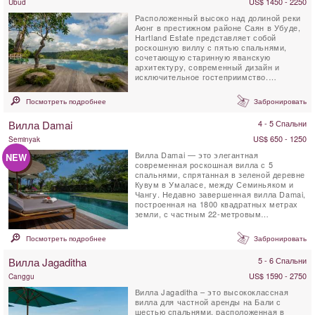
US$ 1450 - 2250
Ubud
Расположенный высоко над долиной реки
Аюнг в престижном районе Саян в Убуде,
Hartland Estate представляет собой
роскошную виллу с пятью спальнями,
сочетающую старинную яванскую
архитектуру, современный дизайн и
исключительное гостеприимство.
Окружённое 6 000 м² тропических...
Посмотреть подробнее
Забронировать
Вилла Damai
4 - 5 Спальни
US$ 650 - 1250
Seminyak
Вилла Damai — это элегантная
NEW
современная роскошная вилла с 5
спальнями, спрятанная в зеленой деревне
Кувум в Умаласе, между Семиньяком и
Чангу. Недавно завершенная вилла Damai,
построенная на 1800 квадратных метрах
земли, с частным 22-метровым
плавательным бассейном, ...
Посмотреть подробнее
Забронировать
Вилла Jagaditha
5 - 6 Спальни
US$ 1590 - 2750
Canggu
Вилла Jagaditha – это высококлассная
вилла для частной аренды на Бали с
шестью спальнями, расположенная в