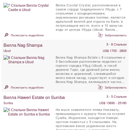
Вилла Crystal Crystal, расположенная в
самом сердце традиционного Убуда, с 7
спальнями с кондиционерами,
окруженными рисовыми полями, является
идеальной виллой для отдыха на Бали, в
потрясающем месте, всего в 10 минутах
езды от центра Убуда (Ubud). Вилла
Crystal Castle имеет большой ...
Посмотреть подробнее
Забронировать
Вилла Nag Shampa
5 - 8 Спальни
US$ 1705 - 2805
Ubud
Вилла Nag Shampa Estate с 8 спальнями и
5 бассейнами расположена недалеко от
горного городка Убуд (Ubud), в тихой
деревне Таро, где древний ритм жизни,
молитвы и церемоний, сложившийся
много веков назад, существует и сегодня.
Вилла Nag Shampa, являющаяся частной
отступающей виллой, ...
Посмотреть подробнее
Забронировать
Вилла Haweri Estate on Sumba
3 - 5 Спальни
US$ 13690 - 25180
Sumba
На мысе знаменитого пляжа Нихивату,
примыкающего к курорту Нихи на острове
Сумба, Индонезия, находится Хавери,
частное поместье с 5 спальнями. На
протяжении веков уединенное место
Хавери почиталось и охранялось