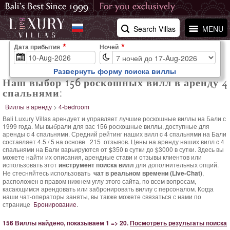
Search Villas
MENU
Дата прибытия
Ночей
Развернуть форму поиска виллы
Наш выбор 156 роскошных вилл в аренду 4
спальнями:
Виллы в аренду
>
4-bedroom
Bali Luxury Villas арендует и управляет лучшие роскошные виллы на Бали с
1999 года. Мы выбрали для вас 156 роскошные виллы, доступные для
аренды c 4 спальнями. Средний
рейтинг наших вилл c 4 спальнями на Бали
составляет
4.5
/
5
на основе
215
отзывов.
Цены на аренду наших вилл c 4
спальнями на Бали варьируются
от $350 в сутки
до $3000 в сутки. Здесь вы
можете найти их описания, арендные стави и отзывы клиентов или
использовать этот
инструмент поиска вилл
для дополнительных опций.
Не стесняйтесь использовать
чат в реальном времени (Live-Chat)
,
расположен в правом нижнем углу этого сайта, по всем вопросам,
касающимся арендовать или забронировать виллу с персоналом. Когда
наши чат-операторы заняты, вы также можете связаться с нами по
странице
Бронирование
.
156 Виллы найдено, показываем 1 => 20.
Посмотреть результаты поиска