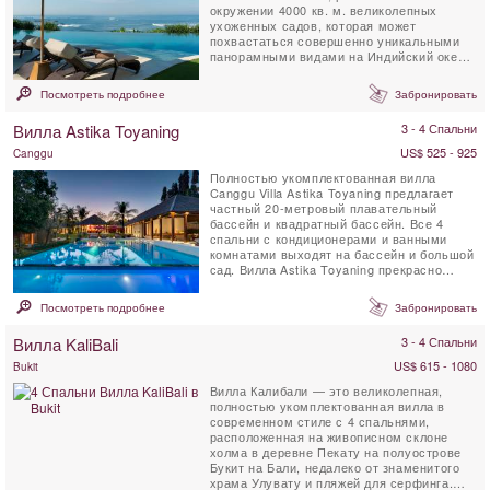
окружении 4000 кв. м. великолепных
ухоженных садов, которая может
похвастаться совершенно уникальными
панорамными видами на Индийский океан.
По мнению многих, эта ...
Посмотреть подробнее
Забронировать
Вилла Astika Toyaning
3 - 4 Спальни
US$ 525 - 925
Canggu
Полностью укомплектованная вилла
Canggu Villa Astika Toyaning предлагает
частный 20-метровый плавательный
бассейн и квадратный бассейн. Все 4
спальни с кондиционерами и ванными
комнатами выходят на бассейн и большой
сад. Вилла Astika Toyaning прекрасно
сочетает в себе традиционную ...
Посмотреть подробнее
Забронировать
Вилла KaliBali
3 - 4 Спальни
US$ 615 - 1080
Bukit
Вилла Калибали — это великолепная,
полностью укомплектованная вилла в
современном стиле с 4 спальнями,
расположенная на живописном склоне
холма в деревне Пекату на полуострове
Букит на Бали, недалеко от знаменитого
храма Улувату и пляжей для серфинга.