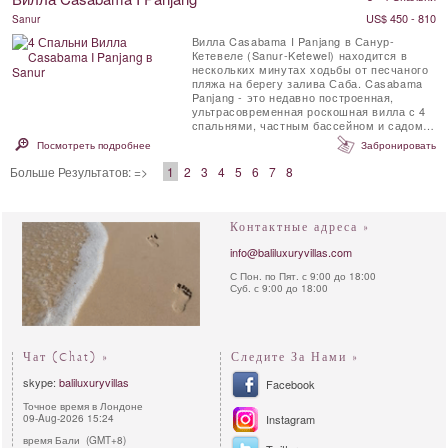
US$ 450 - 810
Sanur
Вилла Casabama I Panjang в Санур-
Кетевеле (Sanur-Ketewel) находится в
нескольких минутах ходьбы от песчаного
пляжа на берегу залива Саба. Casabama
Panjang - это недавно построенная,
ультрасовременная роскошная вилла с 4
спальнями, частным бассейном и садом.
Вилла предлагает нетронутый вид ...
Посмотреть подробнее
Забронировать
Больше Результатов: =>
1
2
3
4
5
6
7
8
Контактные адреса »
info@baliluxuryvillas.com
С Пон. по Пят. с 9:00 до 18:00
Суб. с 9:00 до 18:00
Чат (Chat) »
Следите За Нами »
skype:
baliluxuryvillas
Facebook
Точное время в Лондоне
09-Aug-2026 15:24
Instagram
время Бали (GMT+8)