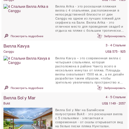
Вилла Arika - это роскошная пляжная
вилла с 4 спальнями, расположенная в
непосредственной близости от дюн
Canggu на одном из лучших пляжей для
серфинга на Бали. Вилла Arika - это
отличное место для проведения свадеб и
отдыха на пляже с большим тропическим
садом, частным ...
Посмотреть подробнее
Забронировать
Вилла Kavya
3 - 4 Спальни
US$ 575 - 925
Canggu
Вилла Kavya – это современная вилла с
четырьмя спальнями, которая
расположена в районе Чанггу всего в
нескольких минутах от пляжа. Площадь
виллы охватывает 1500 кв.м., а ее дизайн
разработан таким образом, чтобы
зрительно увеличивать пространство и
при этом обеспечивать ...
Посмотреть подробнее
Забронировать
Вилла Sol y Mar
4 - 5 Спальни
US$ 1149 - 2057
Bukit
Вилла Sol y Mar на Балийском
полуострове Bukit - это роскошная вилла
с 5 спальнями - элегантная и
современная - от скалы открывается вид
на белые пески пляжа Нунггалан.