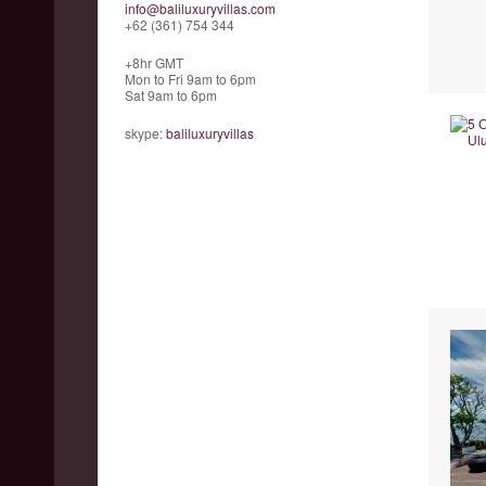
info@baliluxuryvillas.com
+62 (361) 754 344
+8hr GMT
Mon to Fri 9am to 6pm
Sat 9am to 6pm
skype:
baliluxuryvillas