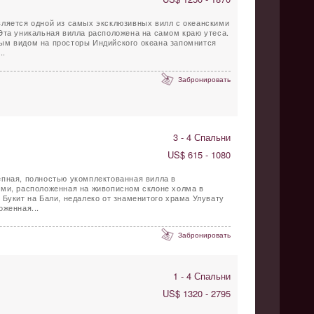
e является одной из самых эксклюзивных вилл с океанскими
Эта уникальная вилла расположена на самом краю утеса.
ым видом на просторы Индийского океана запомнится
..
Забронировать
3 - 4 Спальни
US$ 615 - 1080
епная, полностью укомплектованная вилла в
ями, расположенная на живописном склоне холма в
 Букит на Бали, недалеко от знаменитого храма Улувату
оженная...
Забронировать
1 - 4 Спальни
US$ 1320 - 2795