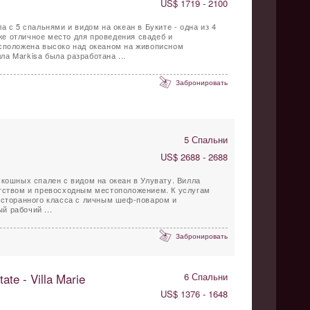
US$ 1719 - 2100
а с 5 спальнями и видом на океан в Буките - одна из 4
акже отличное место для проведения свадеб и
асположена высоко над океаном на живописном
строве Букит на Бали. Вилла Markisa была разработана ...
Забронировать
5 Спальни
US$ 2688 - 2688
скошных спален с видом на океан в Улувату. Вилла
атством и превосходным местоположением. К услугам
есторанного класса с личным шеф-поваром и
 рабочий ...
Забронировать
ate - Villa Marie
6 Спальни
US$ 1376 - 1648