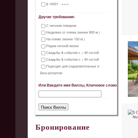
$ 10001 - ++++
Другие требования:
С личным поваром
Недалеко от пляжа (менее 900 м.)
На пляже (менее 100 м.)
Рядом ночной жизни
Свадьбы & события с < 40 гостей
Свадьбы & события с > 40 гостей
Подходит для оздоровительных и
йога-ретритов
Или Введите имя Виллы, Ключевое слово
Бронирование