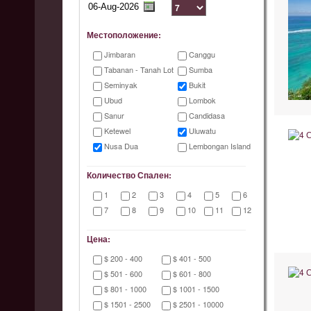
Местоположение:
Jimbaran
Canggu
Tabanan - Tanah Lot
Sumba
Seminyak
Bukit
Ubud
Lombok
Sanur
Candidasa
Ketewel
Uluwatu
Nusa Dua
Lembongan Island
Количество Спален:
1
2
3
4
5
6
7
8
9
10
11
12
Цена:
$ 200 - 400
$ 401 - 500
$ 501 - 600
$ 601 - 800
$ 801 - 1000
$ 1001 - 1500
$ 1501 - 2500
$ 2501 - 10000