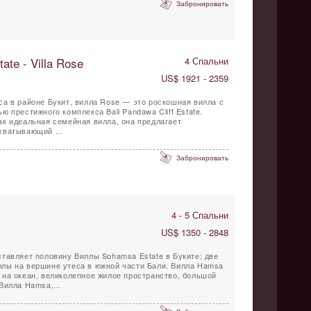
Забронировать
ate - Villa Rose
4 Спальни
US$ 1921 - 2359
а в районе Букит, вилла Rose — это роскошная вилла с
 престижного комплекса Bali Pandawa Cliff Estate.
к идеальная семейная вилла, она предлагает
хватывающий ...
Забронировать
4 - 5 Спальни
US$ 1350 - 2848
тавляет половину Виллы Sohamsa Estate в Буките; две
лы на вершине утеса в южной части Бали. Вилла Hamsa
на океан, великолепное жилое пространство, большой
Вилла Hamsa,...