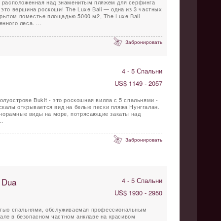
i, расположенная над знаменитым пляжем для серфинга
 это вершина роскоши! The Luxe Bali — одна из 3 частных
рытом поместье площадью 5000 м2, The Luxe Bali
нного леса. ...
Забронировать
4 - 5 Спальни
US$ 1149 - 2057
олуострове Bukit - это роскошная вилла с 5 спальнями -
 скалы открывается вид на белые пески пляжа Нунггалан.
норамные виды на море, потрясающие закаты над
..
Забронировать
 Dua
4 - 5 Спальни
US$ 1930 - 2950
 пятью спальнями, обслуживаемая профессиональным
але в безопасном частном анклаве на красивом