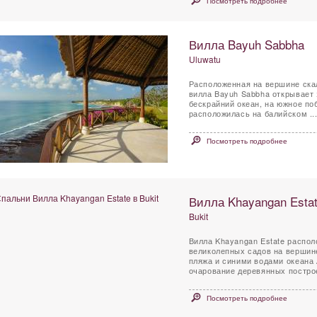
Посмотреть подробнее
Вилла Bayuh Sabbha
Uluwatu
Расположенная на вершине ска
вилла Bayuh Sabbha открывает
бескрайний океан, на южное по
расположилась на балийском ..
Посмотреть подробнее
Вилла Khayangan Esta
Bukit
Вилла Khayangan Estate распол
великолепных садов на вершин
пляжа и синими водами океана Архитекторы этой роскошной виллы смогли сохранить
очарование деревянных построек
Посмотреть подробнее