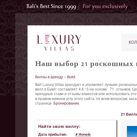
КОЛ
Наш выбор 21 роскошных в
Виллы в аренду
>
Bukit
Bali Luxury Villas арендует и управляет лучшие роскошн
вилл в Букит составляет
4.6
/
5
на основе
71
отзывов.
Цен
арендные стави и отзывы клиентов или использовать эт
в правом нижнем углу этого сайта, по всем вопросам, ка
странице
Бронирование
.
21 Виллы
Найти свою виллу:
Дата прибытия:
# Ночей: