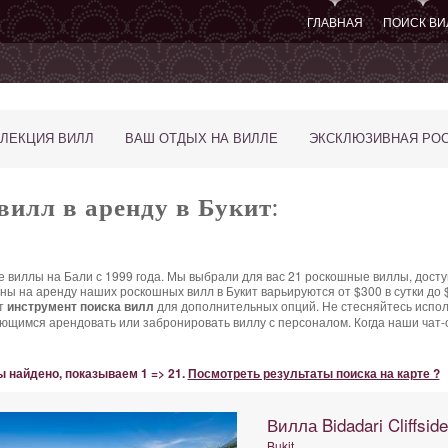
ГЛАВНАЯ
ПОИСК ВИ
ЛЕКЦИЯ ВИЛЛ
ВАШ ОТДЫХ НА ВИЛЛЕ
ЭКСКЛЮЗИВНАЯ РО
илл в аренду в Букит:
ые виллы на Бали с 1999 года. Мы выбрали для вас 21 роскошные виллы, досту
ы на аренду наших роскошных вилл в Букит варьируются
от $300 в сутки
до $
от
инструмент поиска вилл
для дополнительных опций. Не стесняйтесь испо
сающимся арендовать или забронировать виллу с персоналом. Когда наши чат
 найдено, показываем 1 => 21.
Посмотреть результаты поиска на карте ?
Вилла Bidadari Cliffside
Bukit