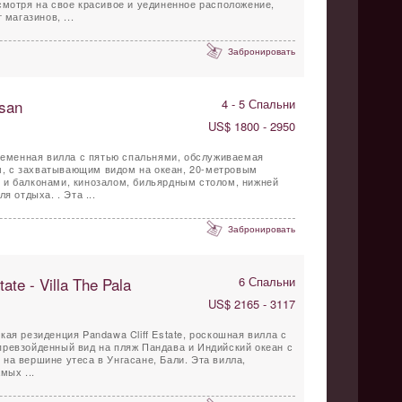
смотря на свое красивое и уединенное расположение,
 магазинов, ...
Забронировать
san
4 - 5 Спальни
US$ 1800 - 2950
временная вилла с пятью спальнями, обслуживаемая
, с захватывающим видом на океан, 20-метровым
 и балконами, кинозалом, бильярдным столом, нижней
я отдыха. . Эта ...
Забронировать
ate - Villa The Pala
6 Спальни
US$ 2165 - 3117
ая резиденция Pandawa Cliff Estate, роскошная вилла с
превзойденный вид на пляж Пандава и Индийский океан с
на вершине утеса в Унгасане, Бали. Эта вилла,
мых ...