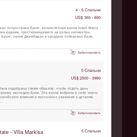
4 - 5 Спальни
US$ 360 - 890
ах полуострова Букит, великолепная вилла Indah Manis
ыми видами, простирающимися на целые километры
Букит, залив Джимбаран и западное побережье Бали.
Забронировать
5 Спальни
US$ 2500 - 3990
tana подобраны таким образом, чтобы отдать дань
урному наследию Бали. Эта вилла вобрала в себя черты
ропейского влияния и восточного уважения к деталям,
..
Забронировать
ate - Villa Markisa
5 Спальни