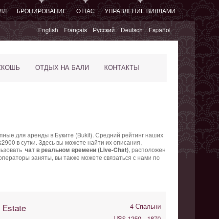
ЛЛ
БРОНИРОВАНИЕ
О НАС
УПРАВЛЕНИЕ ВИЛЛАМИ
English
Français
Русский
Deutsch
Español
СКОШЬ
ОТДЫХ НА БАЛИ
КОНТАКТЫ
пные для аренды в Букитe (Bukit). Средний
рейтинг наших
2900 в сутки. Здесь вы можете найти их описания,
льзовать
чат в реальном времени (Live-Chat)
, расположен
-операторы заняты, вы также можете связаться с нами по
 Estate
4 Спальни
US$ 1250 - 1870