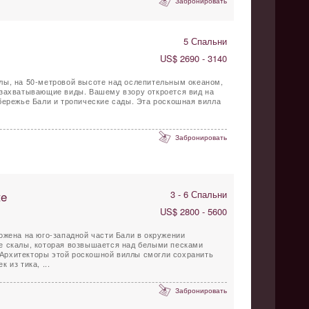
Забронировать
5 Спальни
US$ 2690 - 3140
лы, на 50-метровой высоте над ослепительным океаном,
 захватывающие виды. Вашему взору откроется вид на
бережье Бали и тропические сады. Эта роскошная вилла
.
Забронировать
te
3 - 6 Спальни
US$ 2800 - 5600
ожена на юго-западной части Бали в окружении
е скалы, которая возвышается над белыми песками
 из тика, ...
Забронировать