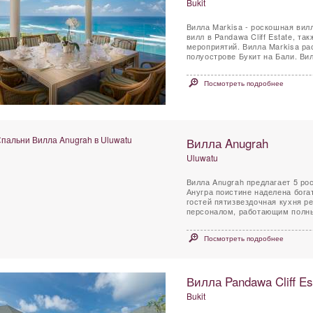
Bukit
Вилла Markisa - роскошная вилл
вилл в Pandawa Cliff Estate, т
мероприятий. Вилла Markisa р
полуо
Посмотреть подробнее
Вилла Anugrah
Uluwatu
Вилла Anugrah предлагает 5 ро
Анугра поистине наделена бог
гостей пятизвездочная кухня р
персоналом, работающим полный
Посмотреть подробнее
Вилла Pandawa Cliff Est
Bukit