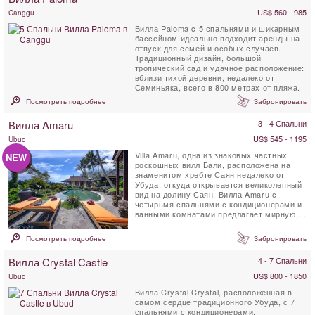
US$ 560 - 985
Canggu
Вилла Paloma c 5 спальнями и шикарным
бассейном идеально подходит аренды на
отпуск для семей и особых случаев.
Традиционный дизайн, большой
тропический сад и удачное расположение:
вблизи тихой деревни, недалеко от
Семиньяка, всего в 800 метрах от пляжа.
Посмотреть подробнее
Забронировать
Вилла Amaru
3 - 4 Спальни
US$ 545 - 1195
Ubud
Villa Amaru, одна из знаковых частных
NEW
роскошных вилл Бали, расположена на
знаменитом хребте Саян недалеко от
Убуда, откуда открывается великолепный
вид на долину Саян. Вилла Amaru с
четырьмя спальнями с кондиционерами и
ванными комнатами предлагает мирную,
очаровательную и ...
Посмотреть подробнее
Забронировать
Вилла Crystal Castle
4 - 7 Спальни
US$ 800 - 1850
Ubud
Вилла Crystal Crystal, расположенная в
самом сердце традиционного Убуда, с 7
спальнями с кондиционерами,