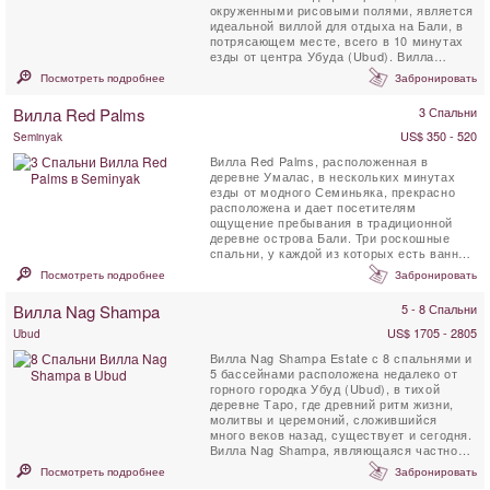
окруженными рисовыми полями, является
идеальной виллой для отдыха на Бали, в
потрясающем месте, всего в 10 минутах
езды от центра Убуда (Ubud). Вилла
Crystal Castle имеет большой ...
Посмотреть подробнее
Забронировать
Вилла Red Palms
3 Спальни
US$ 350 - 520
Seminyak
Вилла Red Palms, расположенная в
деревне Умалас, в нескольких минутах
езды от модного Семиньяка, прекрасно
расположена и дает посетителям
ощущение пребывания в традиционной
деревне острова Бали. Три роскошные
спальни, у каждой из которых есть ванная
комната и ...
Посмотреть подробнее
Забронировать
Вилла Nag Shampa
5 - 8 Спальни
US$ 1705 - 2805
Ubud
Вилла Nag Shampa Estate с 8 спальнями и
5 бассейнами расположена недалеко от
горного городка Убуд (Ubud), в тихой
деревне Таро, где древний ритм жизни,
молитвы и церемоний, сложившийся
много веков назад, существует и сегодня.
Вилла Nag Shampa, являющаяся частной
отступающей виллой, ...
Посмотреть подробнее
Забронировать