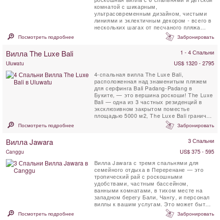
комнатой с шикарным,
ультрасовременным дизайном, чистыми
линиями и эклектичным декором - всего в
нескольких шагах от песчаного пляжа
Берава в Canggu. Villa Zambala - ...
Посмотреть подробнее
Забронировать
Вилла The Luxe Bali
1 - 4 Спальни
US$ 1320 - 2795
Uluwatu
4-спальная вилла The Luxe Bali,
расположенная над знаменитым пляжем
для серфинга Bali Padang-Padang в
Буките, — это вершина роскоши! The Luxe
Bali — одна из 3 частных резиденций в
эксклюзивном закрытом поместье
площадью 5000 м2, The Luxe Bali граничит
с 26 гектарами девственного леса. ...
Посмотреть подробнее
Забронировать
Вилла Jawara
3 Спальни
US$ 375 - 595
Canggu
Вилла Jawara с тремя спальнями для
семейного отдыха в Переренане — это
тропический рай с роскошными
удобствами, частным бассейном,
ванными комнатами, в тихом месте на
западном берегу Бали, Чангу, и персонал
виллы к вашим услугам. Это может быть
ваша идеальная роскошная ...
Посмотреть подробнее
Забронировать