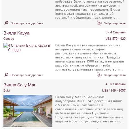
побережье Бали, отличается современной
архитектурой, историческим декором и
профессиональным персоналом. Вилла
Inara может похвастаться закрытой
гостиной и обеденным павильоном с ...
Посмотреть подробнее
Забронировать
Вилла Kavya
3 - 4 Спальни
US$ 575 - 925
Canggu
Вилла Kavya – это современная вилла с
четырьмя спальнями, которая
расположена в районе Чанггу всего в
нескольких минутах от пляжа. Площадь
виллы охватывает 1500 кв.м., а ее дизайн
разработан таким образом, чтобы
зрительно увеличивать пространство и
при этом обеспечивать ...
Посмотреть подробнее
Забронировать
Вилла Sol y Mar
4 - 5 Спальни
US$ 1149 - 2057
Bukit
Вилла Sol y Mar на Балийском
полуострове Bukit - это роскошная вилла
с 5 спальнями - элегантная и
современная - от скалы открывается вид
на белые пески пляжа Нунггалан.
Предлагая беспрецедентные панорамные
виды на море, потрясающие закаты над
Индийским океаном, а ночью - ...