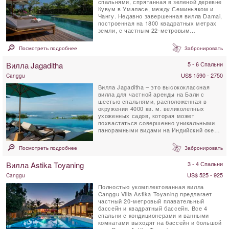
спальнями, спрятанная в зеленой деревне
Кувум в Умаласе, между Семиньяком и
Чангу. Недавно завершенная вилла Damai,
построенная на 1800 квадратных метрах
земли, с частным 22-метровым
плавательным бассейном, ...
Посмотреть подробнее
Забронировать
Вилла Jagaditha
5 - 6 Спальни
US$ 1590 - 2750
Canggu
Вилла Jagaditha – это высококлассная
вилла для частной аренды на Бали с
шестью спальнями, расположенная в
окружении 4000 кв. м. великолепных
ухоженных садов, которая может
похвастаться совершенно уникальными
панорамными видами на Индийский океан.
По мнению многих, эта ...
Посмотреть подробнее
Забронировать
Вилла Astika Toyaning
3 - 4 Спальни
US$ 525 - 925
Canggu
Полностью укомплектованная вилла
Canggu Villa Astika Toyaning предлагает
частный 20-метровый плавательный
бассейн и квадратный бассейн. Все 4
спальни с кондиционерами и ванными
комнатами выходят на бассейн и большой