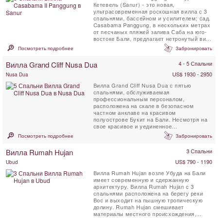
Кетевель (Sanur) - это новая,
ультрасовременная роскошная вилла с 3
спальнями, бассейном и усилителем; сад.
Casabama Panggung, в нескольких метрах
от песчаных пляжей залива Саба на юго-
востоке Бали, предлагает нетронутый вид
на близлежащий океан и на далекую ...
Посмотреть подробнее
Забронировать
Вилла Grand Cliff Nusa Dua
4 - 5 Спальни
US$ 1930 - 2950
Nusa Dua
Вилла Grand Cliff Nusa Dua с пятью
спальнями, обслуживаемая
профессиональным персоналом,
расположена на скале в безопасном
частном анклаве на красивом
полуострове Букит на Бали. Несмотря на
свое красивое и уединенное
расположение, вилла находится всего в 5
Посмотреть подробнее
Забронировать
км от магазинов, ...
Вилла Rumah Hujan
3 Спальни
US$ 790 - 1190
Ubud
Вилла Rumah Hujan возле Убуда на Бали
имеет современную и сдержанную
архитектуру. Вилла Rumah Hujan с 3
спальнями расположена на берегу реки
Вос и выходит на пышную тропическую
долину. Rumah Hujan смешивает
материалы местного происхождения,