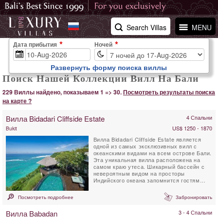
Search Villas
MENU
Дата прибытия
Ночей
Развернуть форму поиска виллы
Поиск Нашей Коллекции Вилл На Бали
229 Виллы найдено, показываем 1 => 30.
Посмотреть результаты поиска
на карте ?
Вилла Bidadari Cliffside Estate
4 Спальни
US$ 1250 - 1870
Bukit
Вилла Bidadari Cliffside Estate является
одной из самых эксклюзивных вилл с
океанскими видами на всем острове Бали.
Эта уникальная вилла расположена на
самом краю утеса. Шикарный бассейн с
невероятным видом на просторы
Индийского океана запомнится гостям
навсегда. Дизайн виллы...
Посмотреть подробнее
Забронировать
Вилла Babadan
3 - 4 Спальни