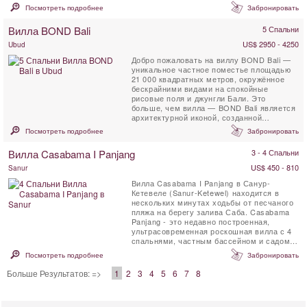
такие как вулканические камни и ...
Посмотреть подробнее
Забронировать
Вилла BOND Bali
5 Спальни
US$ 2950 - 4250
Ubud
Добро пожаловать на виллу BOND Bali —
уникальное частное поместье площадью
21 000 квадратных метров, окружённое
бескрайними видами на спокойные
рисовые поля и джунгли Бали. Это
больше, чем вилла — BOND Bali является
архитектурной иконой, созданной
Алексисом Дорнье, чтобы ...
Посмотреть подробнее
Забронировать
Вилла Casabama I Panjang
3 - 4 Спальни
US$ 450 - 810
Sanur
Вилла Casabama I Panjang в Санур-
Кетевеле (Sanur-Ketewel) находится в
нескольких минутах ходьбы от песчаного
пляжа на берегу залива Саба. Casabama
Panjang - это недавно построенная,
ультрасовременная роскошная вилла с 4
спальнями, частным бассейном и садом.
Вилла предлагает нетронутый вид ...
Посмотреть подробнее
Забронировать
Больше Результатов: =>
1
2
3
4
5
6
7
8