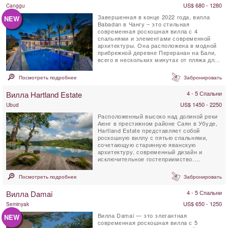
US$ 680 - 1280
Canggu
Завершенная в конце 2022 года, вилла
NEW
Babadan в Чангу – это стильная
современная роскошная вилла с 4
спальнями и элементами современной
архитектуры. Она расположена в модной
прибрежной деревне Переранан на Бали,
всего в нескольких минутах от пляжа для
серфинга Пантай Лима....
Посмотреть подробнее
Забронировать
Вилла Hartland Estate
4 - 5 Спальни
US$ 1450 - 2250
Ubud
Расположенный высоко над долиной реки
Аюнг в престижном районе Саян в Убуде,
Hartland Estate представляет собой
роскошную виллу с пятью спальнями,
сочетающую старинную яванскую
архитектуру, современный дизайн и
исключительное гостеприимство.
Окружённое 6 000 м² тропических...
Посмотреть подробнее
Забронировать
Вилла Damai
4 - 5 Спальни
US$ 650 - 1250
Seminyak
Вилла Damai — это элегантная
NEW
современная роскошная вилла с 5