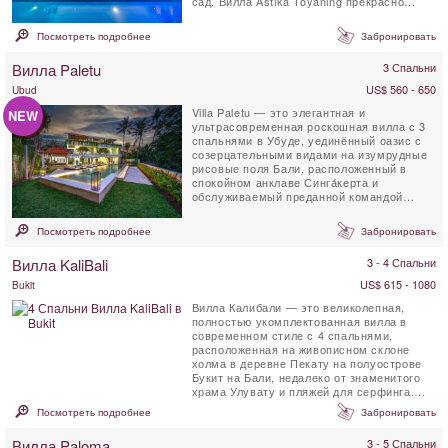
сад. Вилла Astika Toyaning прекрасно
сочетает в себе традиционную ...
Посмотреть подробнее
Забронировать
Вилла Paletu
3 Спальни
US$ 560 - 650
Ubud
Villa Paletu — это элегантная и
NEW
ультрасовременная роскошная вилла с 3
спальнями в Убуде, уединённый оазис с
созерцательными видами на изумрудные
рисовые поля Бали, расположенный в
спокойном анклаве Синга́керта и
обслуживаемый преданной командой
персонала, ...
Посмотреть подробнее
Забронировать
Вилла KaliBali
3 - 4 Спальни
US$ 615 - 1080
Bukit
Вилла Калибали — это великолепная,
полностью укомплектованная вилла в
современном стиле с 4 спальнями,
расположенная на живописном склоне
холма в деревне Пекату на полуострове
Букит на Бали, недалеко от знаменитого
храма Улувату и пляжей для серфинга.
Расположенная...
Посмотреть подробнее
Забронировать
Вилла Paloma
3 - 5 Спальни