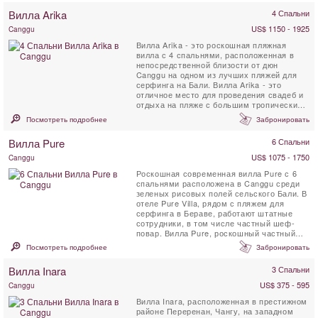
Вилла Arika
4 Спальни
US$ 1150 - 1925
Canggu
Вилла Arika - это роскошная пляжная
вилла с 4 спальнями, расположенная в
непосредственной близости от дюн
Canggu на одном из лучших пляжей для
серфинга на Бали. Вилла Arika - это
отличное место для проведения свадеб и
отдыха на пляже с большим тропическим
садом, частным ...
Посмотреть подробнее
Забронировать
Вилла Pure
6 Спальни
US$ 1075 - 1750
Canggu
Роскошная современная вилла Pure с 6
спальнями расположена в Canggu среди
зеленых рисовых полей сельского Бали. В
отеле Pure Villa, рядом с пляжем для
серфинга в Бераве, работают штатные
сотрудники, в том числе частный шеф-
повар. Вилла Pure, роскошный частный
прокат, имеет большой ...
Посмотреть подробнее
Забронировать
Вилла Inara
3 Спальни
US$ 375 - 595
Canggu
Вилла Inara, расположенная в престижном
районе Переренан, Чангу, на западном