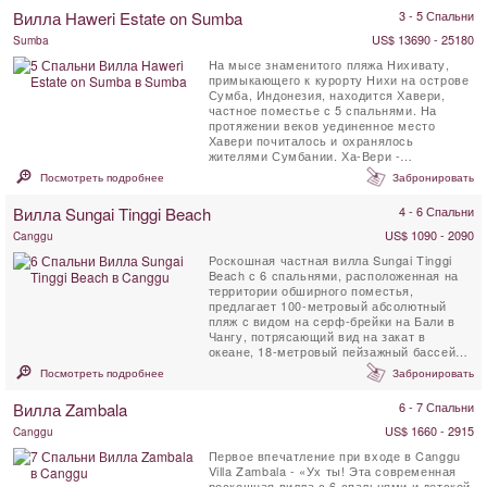
Вилла Haweri Estate on Sumba
3 - 5 Спальни
US$ 13690 - 25180
Sumba
На мысе знаменитого пляжа Нихивату,
примыкающего к курорту Нихи на острове
Сумба, Индонезия, находится Хавери,
частное поместье с 5 спальнями. На
протяжении веков уединенное место
Хавери почиталось и охранялось
жителями Сумбании. Ха-Вери -
(сумбанский, то есть - ...
Посмотреть подробнее
Забронировать
Вилла Sungai Tinggi Beach
4 - 6 Спальни
US$ 1090 - 2090
Canggu
Роскошная частная вилла Sungai Tinggi
Beach с 6 спальнями, расположенная на
территории обширного поместья,
предлагает 100-метровый абсолютный
пляж с видом на серф-брейки на Бали в
Чангу, потрясающий вид на закат в
океане, 18-метровый пейзажный бассейн и
профессиональную команду ...
Посмотреть подробнее
Забронировать
Вилла Zambala
6 - 7 Спальни
US$ 1660 - 2915
Canggu
Первое впечатление при входе в Canggu
Villa Zambala - «Ух ты! Эта современная
роскошная вилла с 6 спальнями и детской