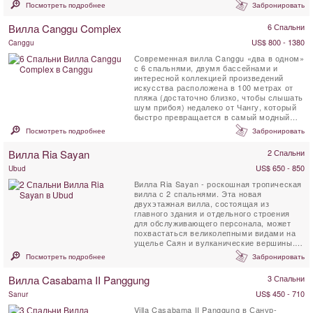
Посмотреть подробнее
Забронировать
Вилла Canggu Complex
6 Спальни
US$ 800 - 1380
Canggu
Современная вилла Canggu «два в одном»
с 6 спальнями, двумя бассейнами и
интересной коллекцией произведений
искусства расположена в 100 метрах от
пляжа (достаточно близко, чтобы слышать
шум прибоя) недалеко от Чангу, который
быстро превращается в самый модный
прибрежный ...
Посмотреть подробнее
Забронировать
Вилла Ria Sayan
2 Спальни
US$ 650 - 850
Ubud
Вилла Ria Sayan - роскошная тропическая
вилла с 2 спальнями. Эта новая
двухэтажная вилла, состоящая из
главного здания и отдельного строения
для обслуживающего персонала, может
похвастаться великолепными видами на
ущелье Саян и вулканические вершины.
На вилле Ria Sayan ...
Посмотреть подробнее
Забронировать
Вилла Casabama II Panggung
3 Спальни
US$ 450 - 710
Sanur
Villa Casabama II Panggung в Санур-