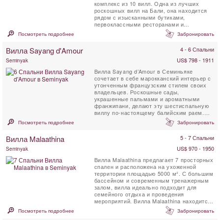
комплекс из 10 вилл. Одна из лучших
роскошных вилл на Бали, она находится
рядом с изысканными бутиками,
первоклассными ресторанами и
оживлённой ночной жизнью, благодаря
Посмотреть подробнее
Забронировать
которым ...
Вилла Sayang d'Amour
4 - 6 Спальни
US$ 798 - 1911
Seminyak
Вилла Sayang d’Amour в Семиньяке
сочетает в себе марокканский интерьер с
утонченным французским стилем своих
владельцев. Роскошные сады,
украшенные пальмами и ароматными
франжипани, делают эту шестиспальную
виллу по-настоящему балийским раем.
Пребывание в Villa Sayang d’Amour ...
Посмотреть подробнее
Забронировать
Вилла Malaathina
5 - 7 Спальни
US$ 970 - 1950
Seminyak
Вилла Malaathina предлагает 7 просторных
спален и расположена на ухоженной
территории площадью 5000 м². С большим
бассейном и современным тренажерным
залом, вилла идеально подходит для
семейного отдыха и проведения
мероприятий. Вилла Malaathina находится
в очаровательной ...
Посмотреть подробнее
Забронировать