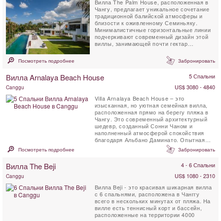
Вилла The Palm House, расположенная в
Чангу, предлагает уникальное сочетание
традиционной балийской атмосферы и
близости к оживленному Семиньяку.
Минималистичные горизонтальные линии
подчеркивают современный дизайн этой
виллы, занимающей почти гектар
тропических садов...
Посмотреть подробнее
Забронировать
Вилла Arnalaya Beach House
5 Спальни
US$ 3080 - 4840
Canggu
Villa Arnalaya Beach House – это
изысканная, но уютная семейная вилла,
расположенная прямо на берегу пляжа в
Чангу. Это современный архитектурный
шедевр, созданный Сонни Чаном и
наполненный атмосферой спокойствия
благодаря Альбано Даминато. Опытная
команда персонала ...
Посмотреть подробнее
Забронировать
Вилла The Beji
4 - 6 Спальни
US$ 1080 - 2310
Canggu
Вилла Beji - это красивая шикарная вилла
с 6 спальнями, расположена в Чанггу
всего в нескольких минутах от пляжа. На
вилле есть теннисный корт и бассейн,
расположенные на территории 4000