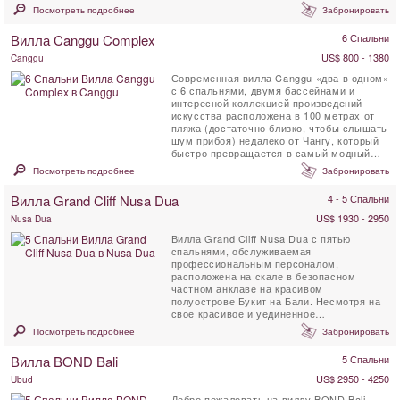
Посмотреть подробнее
Забронировать
Вилла Canggu Complex
6 Спальни
US$ 800 - 1380
Canggu
Современная вилла Canggu «два в одном»
с 6 спальнями, двумя бассейнами и
интересной коллекцией произведений
искусства расположена в 100 метрах от
пляжа (достаточно близко, чтобы слышать
шум прибоя) недалеко от Чангу, который
быстро превращается в самый модный
прибрежный ...
Посмотреть подробнее
Забронировать
Вилла Grand Cliff Nusa Dua
4 - 5 Спальни
US$ 1930 - 2950
Nusa Dua
Вилла Grand Cliff Nusa Dua с пятью
спальнями, обслуживаемая
профессиональным персоналом,
расположена на скале в безопасном
частном анклаве на красивом
полуострове Букит на Бали. Несмотря на
свое красивое и уединенное
расположение, вилла находится всего в 5
Посмотреть подробнее
Забронировать
км от магазинов, ...
Вилла BOND Bali
5 Спальни
US$ 2950 - 4250
Ubud
Добро пожаловать на виллу BOND Bali —