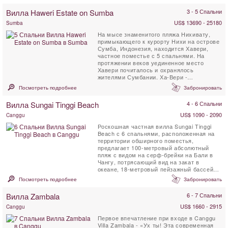
Вилла Haweri Estate on Sumba
3 - 5 Спальни
US$ 13690 - 25180
Sumba
На мысе знаменитого пляжа Нихивату,
примыкающего к курорту Нихи на острове
Сумба, Индонезия, находится Хавери,
частное поместье с 5 спальнями. На
протяжении веков уединенное место
Хавери почиталось и охранялось
жителями Сумбании. Ха-Вери -
(сумбанский, то есть - ...
Посмотреть подробнее
Забронировать
Вилла Sungai Tinggi Beach
4 - 6 Спальни
US$ 1090 - 2090
Canggu
Роскошная частная вилла Sungai Tinggi
Beach с 6 спальнями, расположенная на
территории обширного поместья,
предлагает 100-метровый абсолютный
пляж с видом на серф-брейки на Бали в
Чангу, потрясающий вид на закат в
океане, 18-метровый пейзажный бассейн и
профессиональную команду ...
Посмотреть подробнее
Забронировать
Вилла Zambala
6 - 7 Спальни
US$ 1660 - 2915
Canggu
Первое впечатление при входе в Canggu
Villa Zambala - «Ух ты! Эта современная