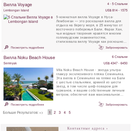
Вилла Voyage
4 - 5 Спальни
US$ 814 - 1575
Lembongan Island
5-комнатная вилла Voyage в Нуса-
Лембонган — это роскошная вилла для
отдыха на берегу моря, в 25 минутах от
восточного побережья Бали. Фарах Хан,
чьи модные творения нравятся многим
голливудским знаменитостям,
стилизовала виллу Voyage как роскошное
жилище для босых ног, ...
Посмотреть подробнее
Забронировать
Вилла Noku Beach House
6 Спальни
US$ 4347 - 6450
Seminyak
Villa Noku Beach House - звезда ультра-
гламур эксклюзивного пляжа Семиньяка.
Эта вилла в Семиньяке на пляже на Бали
с шестью спальнями, армией из шести
звезд, в том числе шеф-поваром для
гурманов, и вашим собственным личным
метром, обеспечит вам максимальное
удовольствие от ...
Посмотреть подробнее
Забронировать
Больше Результатов: =>
1
2
3
4
5
Контактные адреса »