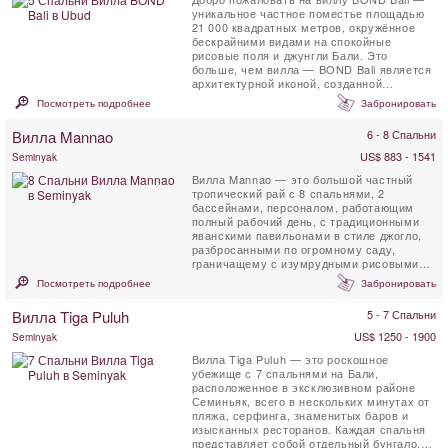
уникальное частное поместье площадью
21 000 квадратных метров, окружённое
бескрайними видами на спокойные
рисовые поля и джунгли Бали. Это
больше, чем вилла — BOND Bali является
архитектурной иконой, созданной
Алексисом Дорнье, чтобы ...
Посмотреть подробнее
Забронировать
Вилла Mannao
6 - 8 Спальни
US$ 883 - 1541
Seminyak
Вилла Mannao — это большой частный
тропический рай с 8 спальнями, 2
бассейнами, персоналом, работающим
полный рабочий день, с традиционными
яванскими павильонами в стиле джогло,
разбросанными по огромному саду,
граничащему с изумрудными рисовыми
полями Керобокан, Южный ...
Посмотреть подробнее
Забронировать
Вилла Tiga Puluh
5 - 7 Спальни
US$ 1250 - 1900
Seminyak
Вилла Tiga Puluh — это роскошное
убежище с 7 спальнями на Бали,
расположенное в эксклюзивном районе
Семиньяк, всего в нескольких минутах от
пляжа, серфинга, знаменитых баров и
изысканных ресторанов. Каждая спальня
представляет собой отдельный бунгало,