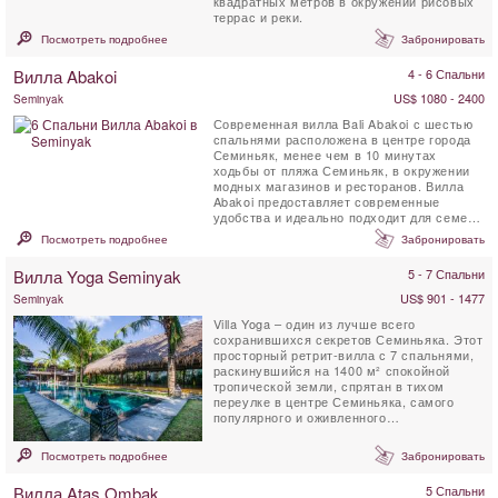
квадратных метров в окружении рисовых
террас и реки.
Посмотреть подробнее
Забронировать
Вилла Abakoi
4 - 6 Спальни
US$ 1080 - 2400
Seminyak
Современная вилла Bali Abakoi с шестью
спальнями расположена в центре города
Семиньяк, менее чем в 10 минутах
ходьбы от пляжа Семиньяк, в окружении
модных магазинов и ресторанов. Вилла
Abakoi предоставляет современные
удобства и идеально подходит для семей
или друзей, чтобы ...
Посмотреть подробнее
Забронировать
Вилла Yoga Seminyak
5 - 7 Спальни
US$ 901 - 1477
Seminyak
Villa Yoga – один из лучше всего
сохранившихся секретов Семиньяка. Этот
просторный ретрит-вилла с 7 спальнями,
раскинувшийся на 1400 м² спокойной
тропической земли, спрятан в тихом
переулке в центре Семиньяка, самого
популярного и оживленного
туристического района Бали. ...
Посмотреть подробнее
Забронировать
Вилла Atas Ombak
5 Спальни