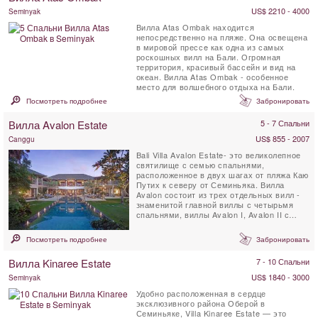
US$ 2210 - 4000
Seminyak
Вилла Atas Ombak находится
непосредственно на пляже. Она освещена
в мировoй прессe как одна из самых
роскошных вилл на Бали. Огромная
территория, красивый бассейн и вид на
океан. Вилла Atas Ombak - особенное
место для волшебного отдыха на Бали.
Посмотреть подробнее
Забронировать
Вилла Avalon Estate
5 - 7 Спальни
US$ 855 - 2007
Canggu
Bali Villa Avalon Estate- это великолепное
святилище с семью спальнями,
расположенное в двух шагах от пляжа Каю
Путих к северу от Семиньяка. Вилла
Avalon состоит из трех отдельных вилл -
знаменитой главной виллы с четырьмя
спальнями, виллы Avalon I, Avalon II с
двумя спальнями и Avalon III с ...
Посмотреть подробнее
Забронировать
Вилла Kinaree Estate
7 - 10 Спальни
US$ 1840 - 3000
Seminyak
Удобно расположенная в сердце
эксклюзивного района Оберой в
Семиньяке, Villa Kinaree Estate — это