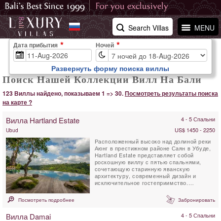
Search Villas
MENU
Дата прибытия
Ночей
Развернуть форму поиска виллы
Поиск Нашей Коллекции Вилл На Бали
123 Виллы найдено, показываем 1 => 30.
Посмотреть результаты поиска
на карте ?
Вилла Hartland Estate
4 - 5 Спальни
US$ 1450 - 2250
Ubud
Расположенный высоко над долиной реки
Аюнг в престижном районе Саян в Убуде,
Hartland Estate представляет собой
роскошную виллу с пятью спальнями,
сочетающую старинную яванскую
архитектуру, современный дизайн и
исключительное гостеприимство.
Окружённое 6 000 м² тропических...
Посмотреть подробнее
Забронировать
Вилла Damai
4 - 5 Спальни