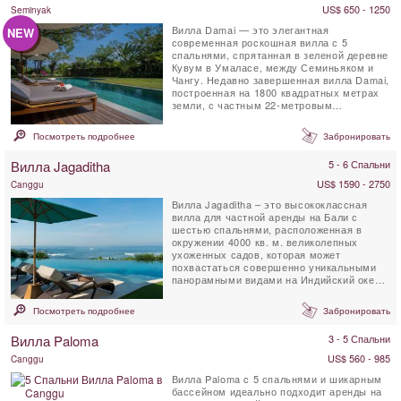
US$ 650 - 1250
Seminyak
Вилла Damai — это элегантная
NEW
современная роскошная вилла с 5
спальнями, спрятанная в зеленой деревне
Кувум в Умаласе, между Семиньяком и
Чангу. Недавно завершенная вилла Damai,
построенная на 1800 квадратных метрах
земли, с частным 22-метровым
плавательным бассейном, ...
Посмотреть подробнее
Забронировать
Вилла Jagaditha
5 - 6 Спальни
US$ 1590 - 2750
Canggu
Вилла Jagaditha – это высококлассная
вилла для частной аренды на Бали с
шестью спальнями, расположенная в
окружении 4000 кв. м. великолепных
ухоженных садов, которая может
похвастаться совершенно уникальными
панорамными видами на Индийский океан.
По мнению многих, эта ...
Посмотреть подробнее
Забронировать
Вилла Paloma
3 - 5 Спальни
US$ 560 - 985
Canggu
Вилла Paloma c 5 спальнями и шикарным
бассейном идеально подходит аренды на