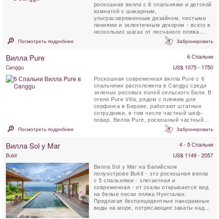
роскошная вилла с 6 спальнями и детской
комнатой с шикарным,
ультрасовременным дизайном, чистыми
линиями и эклектичным декором - всего в
нескольких шагах от песчаного пляжа
Берава в Canggu. Villa Zambala - ...
Посмотреть подробнее
Забронировать
Вилла Pure
6 Спальни
US$ 1075 - 1750
Canggu
Роскошная современная вилла Pure с 6
спальнями расположена в Canggu среди
зеленых рисовых полей сельского Бали. В
отеле Pure Villa, рядом с пляжем для
серфинга в Бераве, работают штатные
сотрудники, в том числе частный шеф-
повар. Вилла Pure, роскошный частный
прокат, имеет большой ...
Посмотреть подробнее
Забронировать
Вилла Sol y Mar
4 - 5 Спальни
US$ 1149 - 2057
Bukit
Вилла Sol y Mar на Балийском
полуострове Bukit - это роскошная вилла
с 5 спальнями - элегантная и
современная - от скалы открывается вид
на белые пески пляжа Нунггалан.
Предлагая беспрецедентные панорамные
виды на море, потрясающие закаты над
Индийским океаном, а ночью - ...