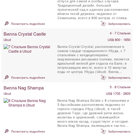
отпуск для семей и особых случаев.
Традиционный дизайн, большой
тропический сад и удачное расположение:
вблизи тихой деревни, недалеко от
Семиньяка, всего в 800 метрах от пляжа.
Посмотреть подробнее
Забронировать
Вилла Crystal Castle
4 - 7 Спальни
US$ 800 - 1850
Ubud
Вилла Crystal Crystal, расположенная в
самом сердце традиционного Убуда, с 7
спальнями с кондиционерами,
окруженными рисовыми полями, является
идеальной виллой для отдыха на Бали, в
потрясающем месте, всего в 10 минутах
езды от центра Убуда (Ubud). Вилла
Crystal Castle имеет большой ...
Посмотреть подробнее
Забронировать
Вилла Nag Shampa
5 - 8 Спальни
US$ 1705 - 2805
Ubud
Вилла Nag Shampa Estate с 8 спальнями и
5 бассейнами расположена недалеко от
горного городка Убуд (Ubud), в тихой
деревне Таро, где древний ритм жизни,
молитвы и церемоний, сложившийся
много веков назад, существует и сегодня.
Вилла Nag Shampa, являющаяся частной
отступающей виллой, ...
Посмотреть подробнее
Забронировать