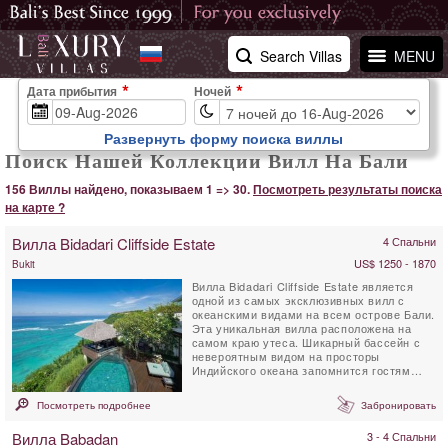
Search Villas
MENU
Дата прибытия
Ночей
Развернуть форму поиска виллы
Поиск Нашей Коллекции Вилл На Бали
156 Виллы найдено, показываем 1 => 30.
Посмотреть результаты поиска
на карте ?
Вилла Bidadari Cliffside Estate
4 Спальни
US$ 1250 - 1870
Bukit
Вилла Bidadari Cliffside Estate является
одной из самых эксклюзивных вилл с
океанскими видами на всем острове Бали.
Эта уникальная вилла расположена на
самом краю утеса. Шикарный бассейн с
невероятным видом на просторы
Индийского океана запомнится гостям
навсегда. Дизайн виллы...
Посмотреть подробнее
Забронировать
Вилла Babadan
3 - 4 Спальни