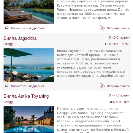
спальнями, спрятанная в зеленой деревне
Кувум в Умаласе, между Семиньяком и
Чангу. Недавно завершенная вилла Damai,
построенная на 1800 квадратных метрах
земли, с частным 22-метровым
плавательным бассейном, ...
Посмотреть подробнее
Забронировать
Вилла Jagaditha
5 - 6 Спальни
US$ 1590 - 2750
Canggu
Вилла Jagaditha – это высококлассная
вилла для частной аренды на Бали с
шестью спальнями, расположенная в
окружении 4000 кв. м. великолепных
ухоженных садов, которая может
похвастаться совершенно уникальными
панорамными видами на Индийский океан.
По мнению многих, эта ...
Посмотреть подробнее
Забронировать
Вилла Astika Toyaning
3 - 4 Спальни
US$ 525 - 925
Canggu
Полностью укомплектованная вилла
Canggu Villa Astika Toyaning предлагает
частный 20-метровый плавательный
бассейн и квадратный бассейн. Все 4
спальни с кондиционерами и ванными
комнатами выходят на бассейн и большой