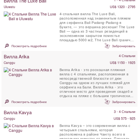
Вилла The Luxe Bali
US$ 1320 - 2795
Uluwatu
4-спальная вилла The Luxe Bali,
расположенная над знаменитым пляжем
для серфинга Bali Padang-Padang в
Буките, — это вершина роскоши! The Luxe
Bali — одна из 3 частных резиденций в
эксклюзивном закрытом поместье
площадью 5000 м2, The Luxe Bali граничит
с 26 гектарами девственного леса. ...
Посмотреть подробнее
Забронировать
Вилла Arika
4 Спальни
US$ 1150 - 1925
Canggu
Вилла Arika - это роскошная пляжная
вилла с 4 спальнями, расположенная в
непосредственной близости от дюн
Canggu на одном из лучших пляжей для
серфинга на Бали. Вилла Arika - это
отличное место для проведения свадеб и
отдыха на пляже с большим тропическим
садом, частным ...
Посмотреть подробнее
Забронировать
Вилла Kavya
3 - 4 Спальни
US$ 575 - 925
Canggu
Вилла Kavya – это современная вилла с
четырьмя спальнями, которая
расположена в районе Чанггу всего в
нескольких минутах от пляжа. Площадь