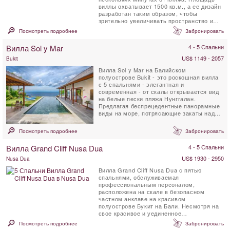
виллы охватывает 1500 кв.м., а ее дизайн
разработан таким образом, чтобы
зрительно увеличивать пространство и
при этом обеспечивать ...
Посмотреть подробнее
Забронировать
Вилла Sol y Mar
4 - 5 Спальни
US$ 1149 - 2057
Bukit
Вилла Sol y Mar на Балийском
полуострове Bukit - это роскошная вилла
с 5 спальнями - элегантная и
современная - от скалы открывается вид
на белые пески пляжа Нунггалан.
Предлагая беспрецедентные панорамные
виды на море, потрясающие закаты над
Индийским океаном, а ночью - ...
Посмотреть подробнее
Забронировать
Вилла Grand Cliff Nusa Dua
4 - 5 Спальни
US$ 1930 - 2950
Nusa Dua
Вилла Grand Cliff Nusa Dua с пятью
спальнями, обслуживаемая
профессиональным персоналом,
расположена на скале в безопасном
частном анклаве на красивом
полуострове Букит на Бали. Несмотря на
свое красивое и уединенное
расположение, вилла находится всего в 5
Посмотреть подробнее
Забронировать
км от магазинов, ...