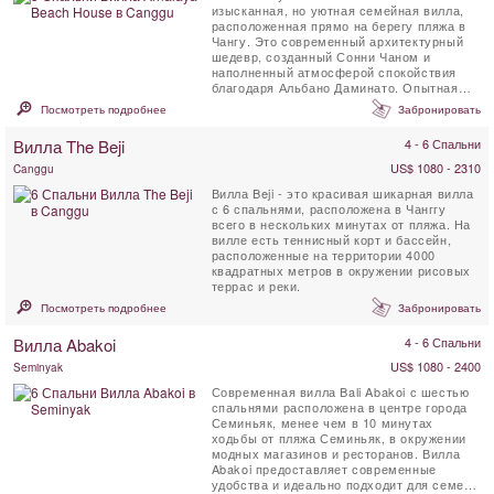
изысканная, но уютная семейная вилла,
расположенная прямо на берегу пляжа в
Чангу. Это современный архитектурный
шедевр, созданный Сонни Чаном и
наполненный атмосферой спокойствия
благодаря Альбано Даминато. Опытная
команда персонала ...
Посмотреть подробнее
Забронировать
Вилла The Beji
4 - 6 Спальни
US$ 1080 - 2310
Canggu
Вилла Beji - это красивая шикарная вилла
с 6 спальнями, расположена в Чанггу
всего в нескольких минутах от пляжа. На
вилле есть теннисный корт и бассейн,
расположенные на территории 4000
квадратных метров в окружении рисовых
террас и реки.
Посмотреть подробнее
Забронировать
Вилла Abakoi
4 - 6 Спальни
US$ 1080 - 2400
Seminyak
Современная вилла Bali Abakoi с шестью
спальнями расположена в центре города
Семиньяк, менее чем в 10 минутах
ходьбы от пляжа Семиньяк, в окружении
модных магазинов и ресторанов. Вилла
Abakoi предоставляет современные
удобства и идеально подходит для семей