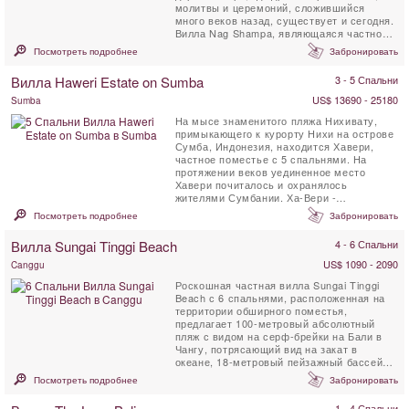
молитвы и церемоний, сложившийся
много веков назад, существует и сегодня.
Вилла Nag Shampa, являющаяся частной
отступающей виллой, ...
Посмотреть подробнее
Забронировать
Вилла Haweri Estate on Sumba
3 - 5 Спальни
US$ 13690 - 25180
Sumba
На мысе знаменитого пляжа Нихивату,
примыкающего к курорту Нихи на острове
Сумба, Индонезия, находится Хавери,
частное поместье с 5 спальнями. На
протяжении веков уединенное место
Хавери почиталось и охранялось
жителями Сумбании. Ха-Вери -
(сумбанский, то есть - ...
Посмотреть подробнее
Забронировать
Вилла Sungai Tinggi Beach
4 - 6 Спальни
US$ 1090 - 2090
Canggu
Роскошная частная вилла Sungai Tinggi
Beach с 6 спальнями, расположенная на
территории обширного поместья,
предлагает 100-метровый абсолютный
пляж с видом на серф-брейки на Бали в
Чангу, потрясающий вид на закат в
океане, 18-метровый пейзажный бассейн и
профессиональную команду ...
Посмотреть подробнее
Забронировать
1 - 4 Спальни