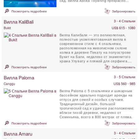
сад. Вилла Astika Toyaning прекрасно
сочетает в себе традиционную ...
Посмотреть подробнее
Забронировать
Вилла KaliBali
3 - 4 Спальни
US$ 615 - 1080
Bukit
Вилла Калибали — это великолепная,
полностью укомплектованная вилла в
современном стиле с 4 спальнями,
расположенная на живописном склоне
холма в деревне Пекату на полуострове
Букит на Бали, недалеко от знаменитого
храма Улувату и пляжей для серфинга.
Расположенная...
Посмотреть подробнее
Забронировать
Вилла Paloma
3 - 5 Спальни
US$ 560 - 985
Canggu
Вилла Paloma c 5 спальнями и шикарным
бассейном идеально подходит аренды на
отпуск для семей и особых случаев.
Традиционный дизайн, большой
тропический сад и удачное расположение:
вблизи тихой деревни, недалеко от
Семиньяка, всего в 800 метрах от пляжа.
Посмотреть подробнее
Забронировать
Вилла Amaru
3 - 4 Спальни