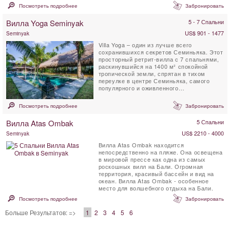
или друзей, чтобы ...
Посмотреть подробнее
Забронировать
Вилла Yoga Seminyak
5 - 7 Спальни
US$ 901 - 1477
Seminyak
Villa Yoga – один из лучше всего
сохранившихся секретов Семиньяка. Этот
просторный ретрит-вилла с 7 спальнями,
раскинувшийся на 1400 м² спокойной
тропической земли, спрятан в тихом
переулке в центре Семиньяка, самого
популярного и оживленного
туристического района Бали. ...
Посмотреть подробнее
Забронировать
Вилла Atas Ombak
5 Спальни
US$ 2210 - 4000
Seminyak
Вилла Atas Ombak находится
непосредственно на пляже. Она освещена
в мировoй прессe как одна из самых
роскошных вилл на Бали. Огромная
территория, красивый бассейн и вид на
океан. Вилла Atas Ombak - особенное
место для волшебного отдыха на Бали.
Посмотреть подробнее
Забронировать
Больше Результатов: =>
1
2
3
4
5
6