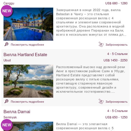
US$ 680 - 1280
Canggu
Завершенная в конце 2022 года, вилла
NEW
Babadan в Чангу – это стильная
современная роскошная вилла с 4
спальнями и элементами современной
архитектуры. Она расположена в модной
прибрежной деревне Переранан на Бали,
всего в нескольких минутах от пляжа для
серфинга Пантай Лима....
Посмотреть подробнее
Забронировать
Вилла Hartland Estate
4 - 5 Спальни
US$ 1450 - 2250
Ubud
Расположенный высоко над долиной реки
Аюнг в престижном районе Саян в Убуде,
Hartland Estate представляет собой
роскошную виллу с пятью спальнями,
сочетающую старинную яванскую
архитектуру, современный дизайн и
исключительное гостеприимство.
Окружённое 6 000 м² тропических...
Посмотреть подробнее
Забронировать
Вилла Damai
4 - 5 Спальни
US$ 650 - 1250
Seminyak
Вилла Damai — это элегантная
NEW
современная роскошная вилла с 5