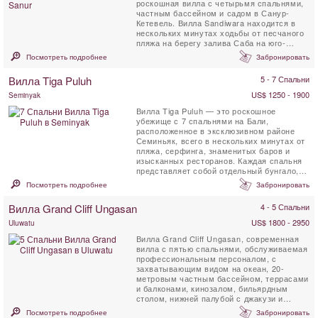
роскошная вилла с четырьмя спальнями,
частным бассейном и садом в Санур-
Кетевель. Вилла Sandiwara находится в
нескольких минутах ходьбы от песчаного
пляжа на берегу залива Саба на юго-
востоке Бали. Вилла ...
Посмотреть подробнее
Забронировать
Вилла Tiga Puluh
5 - 7 Спальни
US$ 1250 - 1900
Seminyak
Вилла Tiga Puluh — это роскошное
убежище с 7 спальнями на Бали,
расположенное в эксклюзивном районе
Семиньяк, всего в нескольких минутах от
пляжа, серфинга, знаменитых баров и
изысканных ресторанов. Каждая спальня
представляет собой отдельный бунгало,
окруженный ...
Посмотреть подробнее
Забронировать
Вилла Grand Cliff Ungasan
4 - 5 Спальни
US$ 1800 - 2950
Uluwatu
Вилла Grand Cliff Ungasan, современная
вилла с пятью спальнями, обслуживаемая
профессиональным персоналом, с
захватывающим видом на океан, 20-
метровым частным бассейном, террасами
и балконами, кинозалом, бильярдным
столом, нижней палубой с джакузи и
беседкой для отдыха. . Эта ...
Посмотреть подробнее
Забронировать