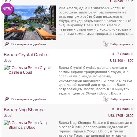
US$ 545 - 1195
Ubud
Villa Amaru, одна из знаковых частных
NEW
роскошных вилл Бали, расположена на
знаменитом хребте Саян недалеко от
Убуда, откуда открывается великолепный
вид на долину Саян. Вилла Amaru с
четырьмя спальнями с кондиционерами и
ванными комнатами предлагает мирную,
очаровательную и ...
Посмотреть подробнее
Забронировать
Вилла Crystal Castle
4 - 7 Спальни
US$ 800 - 1850
Ubud
Вилла Crystal Crystal, расположенная в
самом сердце традиционного Убуда, с 7
спальнями с кондиционерами,
окруженными рисовыми полями, является
идеальной виллой для отдыха на Бали, в
потрясающем месте, всего в 10 минутах
езды от центра Убуда (Ubud). Вилла
Crystal Castle имеет большой ...
Посмотреть подробнее
Забронировать
Вилла Nag Shampa
5 - 8 Спальни
US$ 1705 - 2805
Ubud
Вилла Nag Shampa Estate с 8 спальнями и
5 бассейнами расположена недалеко от
горного городка Убуд (Ubud), в тихой
деревне Таро, где древний ритм жизни,