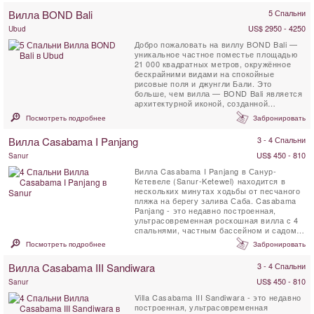
Вилла BOND Bali
5 Спальни
US$ 2950 - 4250
Ubud
Добро пожаловать на виллу BOND Bali —
уникальное частное поместье площадью
21 000 квадратных метров, окружённое
бескрайними видами на спокойные
рисовые поля и джунгли Бали. Это
больше, чем вилла — BOND Bali является
архитектурной иконой, созданной
Алексисом Дорнье, чтобы ...
Посмотреть подробнее
Забронировать
Вилла Casabama I Panjang
3 - 4 Спальни
US$ 450 - 810
Sanur
Вилла Casabama I Panjang в Санур-
Кетевеле (Sanur-Ketewel) находится в
нескольких минутах ходьбы от песчаного
пляжа на берегу залива Саба. Casabama
Panjang - это недавно построенная,
ультрасовременная роскошная вилла с 4
спальнями, частным бассейном и садом.
Вилла предлагает нетронутый вид ...
Посмотреть подробнее
Забронировать
Вилла Casabama III Sandiwara
3 - 4 Спальни
US$ 450 - 810
Sanur
Villa Casabama III Sandiwara - это недавно
построенная, ультрасовременная