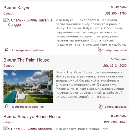
Вилла Kalyani
5 Спальни
US$ 990 - 1790
Canggu
Villa Kalyani — очаровательная вилла,
расположенная в идиллическом районе
Чангу. На вилле Kalyani есть 2 бассейна,
окруженных потрясающей зеленью и
расположенных рядом с нетронутыми
песчаными пляжами. Вилла Kalyani
предлагает впечатляющий спектр удобств.
Посмотреть подробнее
Забронировать
Вилла The Palm House
5 Спальни
US$ 1212 - 2035
Canggu
Вилла The Palm House, расположенная в
Чангу, предлагает уникальное сочетание
традиционной балийской атмосферы и
близости к оживленному Семиньяку.
Минималистичные горизонтальные линии
подчеркивают современный дизайн этой
виллы, занимающей почти гектар
тропических садов...
Посмотреть подробнее
Забронировать
Вилла Arnalaya Beach House
5 Спальни
US$ 3080 - 4840
Canggu
Villa Arnalaya Beach House – это