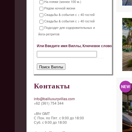
На пляже (менее 100 м.)
Рядом ночной жизни
Свадьбы & события с < 40 гостей
Свадьбы & события с > 40 гостей
Подходит для оздоровительных и
йога-ретритов
Или Введите имя Виллы, Ключевое слово
Контакты
NEW
info@baliluxuryvillas.com
+62 (361) 754 344
+8hr GMT
С Пон. по Пят. с 9:00 до 18:00
Суб. с 9:00 до 18:00