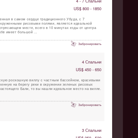
4 - 7 Спальни
US$ 800 - 1850
женная в самом сердце традиционного Убуда, с 7
окруженными рисовыми полями, является идеальной
потрясающем месте, всего в 10 минутах езды от центра
tle имеет большой ...
Забронировать
4 Спальни
US$ 450 - 650
скую роскошную виллу с частным бассейном, красивыми
женную на берегу реки в окружении зеленых рисовых
настоящего Бали, то вы нашли идеальное место на вилле.
Забронировать
3 Спальни
US$ 350 - 520