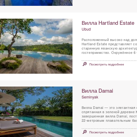
Вилла Hartland Estate
Ubud
Расположенный высоко над доли
Hartland Estate представляет 
старинную яванскую архитекту
гостеприимство. Окружённое 6 0
Посмотреть подробнее
Вилла Damai
Seminyak
Вилла Damai — это элегантная
спрятанная в зеленой деревне 
завершенная вилла Damai, пост
22-метровым плавательным бас
Посмотреть подробнее