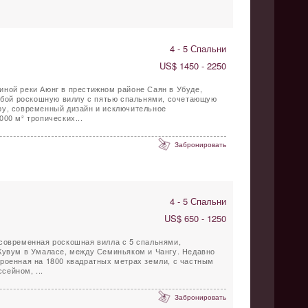
4 - 5 Спальни
US$ 1450 - 2250
ной реки Аюнг в престижном районе Саян в Убуде,
собой роскошную виллу с пятью спальнями, сочетающую
ру, современный дизайн и исключительное
00 м² тропических...
Забронировать
4 - 5 Спальни
US$ 650 - 1250
 современная роскошная вилла с 5 спальнями,
Кувум в Умаласе, между Семиньяком и Чангу. Недавно
роенная на 1800 квадратных метрах земли, с частным
сейном, ...
Забронировать