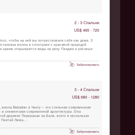
2 - 3 Спальни
US$ 465 - 720
того, чтобы на ней вы почувствовали себя как дома. 3
становка виллы в сочетании с красивой природой
Забронировать
3 - 4 Спальни
US$ 680 - 1280
, вилла Babadan в Чангу – это стильная современная
и и элементами современной архитектуры. Она
ой деревне Переранан на Бали, всего в нескольких
 Пантай Лима....
Забронировать