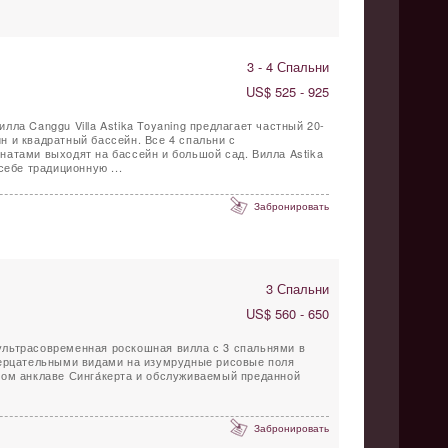
3 - 4 Спальни
US$ 525 - 925
ла Canggu Villa Astika Toyaning предлагает частный 20-
 и квадратный бассейн. Все 4 спальни с
атами выходят на бассейн и большой сад. Вилла Astika
себе традиционную ...
Забронировать
3 Спальни
US$ 560 - 650
и ультрасовременная роскошная вилла с 3 спальнями в
зерцательными видами на изумрудные рисовые поля
ом анклаве Синга́керта и обслуживаемый преданной
Забронировать