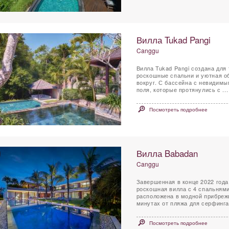
Вилла Tukad Pangi
Canggu
Вилла Tukad Pangi создана для 
роскошные спальни и уютная об
вокруг. С бассейна с невидимым краем открываются виды на реку Панджи и рисовые
поля, которые протянулись с ...
Посмотреть подробнее
Вилла Babadan
Canggu
Завершенная в конце 2022 года
роскошная вилла с 4 спальням
расположена в модной прибрежн
минутах от пляжа для серфинга
Посмотреть подробнее