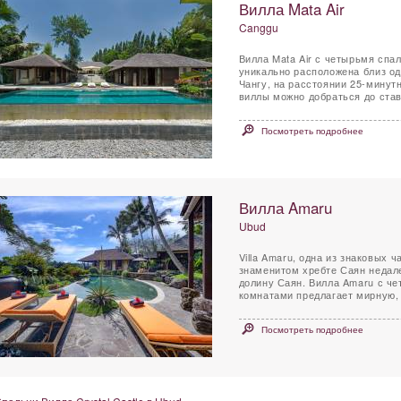
Вилла Mata Air
Canggu
Вилла Mata Air с четырьмя сп
уникально расположена близ од
Чангу, на расстоянии 25-минутн
виллы можно добраться до став
Посмотреть подробнее
Вилла Amaru
Ubud
Villa Amaru, одна из знаковых
знаменитом хребте Саян недале
долину Саян. Вилла Amaru с ч
комнатами предлагает мирную, 
Посмотреть подробнее