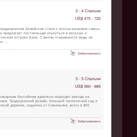
3 - 4 Спальни
US$ 475 - 720
в традиционном балийском стиле с использованием самых
а предлагает постояльцам окунуться в роскошь и
ическом острове Бали. С виллы открываются виды на
, ...
Забронировать
3 - 5 Спальни
US$ 560 - 985
 шикарным бассейном идеально подходит аренды на
чаев. Традиционный дизайн, большой тропический сад и
тихой деревни, недалеко от Семиньяка, всего в 800
Забронировать