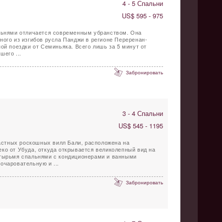
4 - 5 Спальни
US$ 595 - 975
альнями отличается современным убранством. Она
ного из изгибов русла Панджи в регионе Переренан-
ой поездки от Семиньяка. Всего лишь за 5 минут от
шего ...
Забронировать
3 - 4 Спальни
US$ 545 - 1195
 частных роскошных вилл Бали, расположена на
ко от Убуда, откуда открывается великолепный вид на
етырьмя спальнями с кондиционерами и ванными
очаровательную и ...
Забронировать