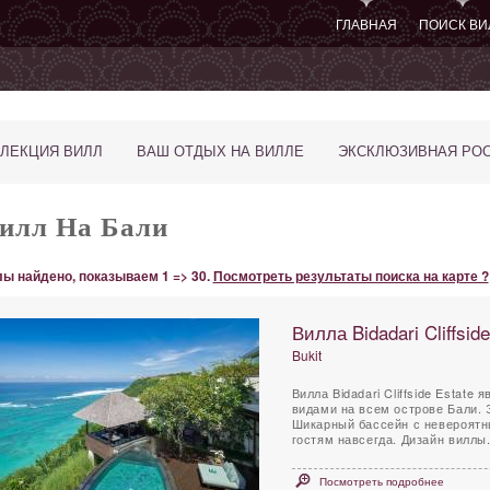
ГЛАВНАЯ
ПОИСК ВИ
ЛЕКЦИЯ ВИЛЛ
ВАШ ОТДЫХ НА ВИЛЛЕ
ЭКСКЛЮЗИВНАЯ РО
илл На Бали
ы найдено, показываем 1 => 30.
Посмотреть результаты поиска на карте ?
Вилла Bidadari Cliffside
Bukit
Вилла Bidadari Cliffside Estat
видами на всем острове Бали. 
Шикарный бассейн с невероятн
гостям навсегда. Дизайн виллы.
Посмотреть подробнее