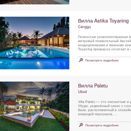
Вилла Astika Toyaning
Canggu
Полностью укомплектованная вил
метровый плавательный бассейн
кондиционерами и ванными комн
Toyaning прекрасно сочетает в 
Посмотреть подробнее
Вилла Paletu
Ubud
Villa Paletu — это элегантная 
Убуде, уединённый оазис с со
Бали, расположенный в спокойн
командой персонала, ...
Посмотреть подробнее