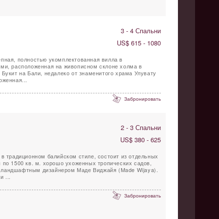
3 - 4 Спальни
US$ 615 - 1080
епная, полностью укомплектованная вилла в
ями, расположенная на живописном склоне холма в
 Букит на Бали, недалеко от знаменитого храма Улувату
оженная...
Забронировать
2 - 3 Спальни
US$ 380 - 625
 в традиционном балийском стиле, состоит из отдельных
 по 1500 кв. м. хорошо ухоженных тропических садов,
ландшафтным дизайнером Маде Виджайя (Made Wijaya).
 ...
Забронировать