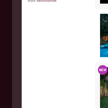
skype:
baliluxuryvillas
NEW