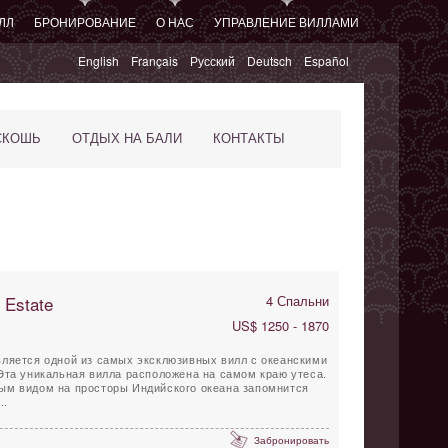
ЛЛ
БРОНИРОВАНИЕ
О НАС
УПРАВЛЕНИЕ ВИЛЛАМИ
English
Français
Русский
Deutsch
Español
СКОШЬ
ОТДЫХ НА БАЛИ
КОНТАКТЫ
 Estate
4 Спальни
US$ 1250 - 1870
e является одной из самых эксклюзивных вилл с океанскими
Эта уникальная вилла расположена на самом краю утеса.
ым видом на просторы Индийского океана запомнится
..
Забронировать