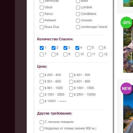
Seminyak
Bukit
Ubud
Lombok
Sanur
Candidasa
Ketewel
Uluwatu
-20%
Nusa Dua
Lembongan Island
Количество Спален:
1
2
3
4
5
6
7
8
9
10
11
12
Цена:
$ 200 - 400
$ 401 - 500
$ 501 - 600
$ 601 - 800
$ 801 - 1000
$ 1001 - 1500
NEW
$ 1501 - 2500
$ 2501 - 10000
$ 10001 - ++++
Другие требования:
С личным поваром
Недалеко от пляжа (менее 900 м.)