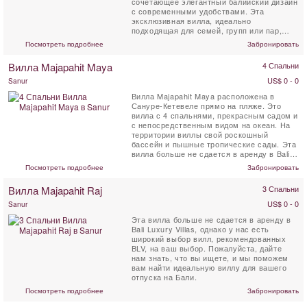
сочетающее элегантный балийский дизайн
с современными удобствами. Эта
эксклюзивная вилла, идеально
подходящая для семей, групп или пар,
располагает ...
Посмотреть подробнее
Забронировать
Вилла Majapahit Maya
4 Спальни
US$ 0 - 0
Sanur
Вилла Majapahit Maya расположена в
Сануре-Кетевеле прямо на пляже. Это
вилла с 4 спальнями, прекрасным садом и
с непосредственным видом на океан. На
территории виллы свой роскошный
бассейн и пышные тропические сады. Эта
вилла больше не сдается в аренду в Bali
Luxury Villas, однако у ...
Посмотреть подробнее
Забронировать
Вилла Majapahit Raj
3 Спальни
US$ 0 - 0
Sanur
Эта вилла больше не сдается в аренду в
Bali Luxury Villas, однако у нас есть
широкий выбор вилл, рекомендованных
BLV, на ваш выбор. Пожалуйста, дайте
нам знать, что вы ищете, и мы поможем
вам найти идеальную виллу для вашего
отпуска на Бали.
Посмотреть подробнее
Забронировать