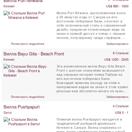
Вилла Puri Nirwana
US$ 880 - 1600
Ketewel
Вилла Puri Nirwana, расположенная всего
в 20 минутах езды от Санура на юго-
восточном побережье Бали, сочетает в
себе колониальный стиль и современный
дизайн, предлагая потрясающие виды на
океан и прямой доступ к пляжу с чёрным
песком, популярному среди серферов.
Полностью ...
Посмотреть подробнее
Забронировать
Вилла Bayu Gita - Beach Front
6 Спальни
US$ 1250 - 2205
Ketewel
Эта великолепная вилла Bayu Gita Beach
Front с шестью спальнями возвышается
над черными песками пляжа Пабеан на
юго-восточном побережье Бали.
Благодаря прямому выходу на пляж и
панорамным видам на океан в этом храме
роскоши вам абсолютно ничего не нужно.
На вилле, ...
Посмотреть подробнее
Забронировать
Вилла Pushpapuri
4 Спальни
US$ 0 - 1
Sanur
Пляжная вилла Pushpapuri находится в
традиционной рыбацкой деревушке
Кетевел в Сануре. Вилла огорожена от
мира диким серферским пляжем с одной