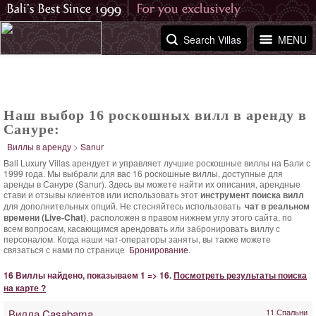
Search Villas
MENU
Наш выбор 16 роскошных вилл в аренду в
Сануре:
Виллы в аренду
>
Sanur
Bali Luxury Villas арендует и управляет лучшие роскошные виллы на Бали с
1999 года. Мы выбрали для вас 16 роскошные виллы, доступные для
аренды в Сануре (Sanur). Здесь вы можете найти их описания, арендные
стави и отзывы клиентов или использовать этот
инструмент поиска вилл
для дополнительных опций. Не стесняйтесь использовать
чат в реальном
времени (Live-Chat)
, расположен в правом нижнем углу этого сайта, по
всем вопросам, касающимся арендовать или забронировать виллу с
персоналом. Когда наши чат-операторы заняты, вы также можете
связаться с нами по странице
Бронирование
.
16 Виллы найдено, показываем 1 => 16.
Посмотреть результаты поиска
на карте ?
Вилла Casabama
11 Спальни