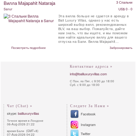
Вилла Majapahit Nataraja
3 Спальни
US$ 0 - 0
Sanur
Эта вилла больше не сдается в аренду в
Bali Luxury Villas, однако у нас есть
широкий выбор вилл, рекомендованных
BLV, на ваш выбор. Пожалуйста, дайте
нам знать, что вы ищете, и мы поможем
вам найти идеальную виллу для вашего
отпуска на Бали. Вилла Majapahit
расположена в ...
Посмотреть подробнее
Забронировать
Контактные адреса »
info@baliluxuryvillas.com
С Пон. по Пят. с 9:00 до 18:00
Суб. с 9:00 до 18:00
Чат (Chat) »
Следите За Нами »
skype:
baliluxuryvillas
Facebook
Точное время в Лондоне
06-Aug-2026 21:22
Instagram
время Бали (GMT+8)
Twitter
07-Aug-2026 04:22