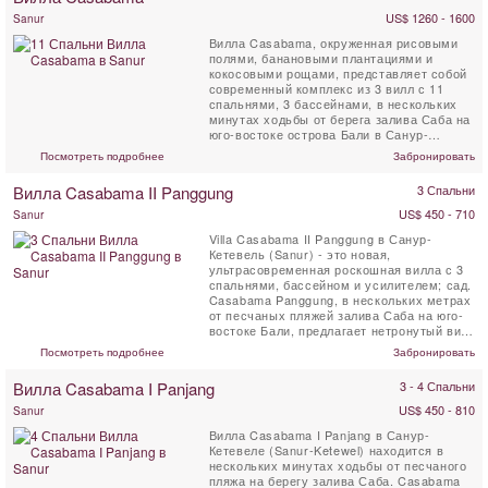
US$ 1260 - 1600
Sanur
Вилла Casabama, окруженная рисовыми
полями, банановыми плантациями и
кокосовыми рощами, представляет собой
современный комплекс из 3 вилл с 11
спальнями, 3 бассейнами, в нескольких
минутах ходьбы от берега залива Саба на
юго-востоке острова Бали в Санур-
Кетевель (Sanur). ...
Посмотреть подробнее
Забронировать
Вилла Casabama II Panggung
3 Спальни
US$ 450 - 710
Sanur
Villa Casabama II Panggung в Санур-
Кетевель (Sanur) - это новая,
ультрасовременная роскошная вилла с 3
спальнями, бассейном и усилителем; сад.
Casabama Panggung, в нескольких метрах
от песчаных пляжей залива Саба на юго-
востоке Бали, предлагает нетронутый вид
на близлежащий океан и на далекую ...
Посмотреть подробнее
Забронировать
Вилла Casabama I Panjang
3 - 4 Спальни
US$ 450 - 810
Sanur
Вилла Casabama I Panjang в Санур-
Кетевеле (Sanur-Ketewel) находится в
нескольких минутах ходьбы от песчаного
пляжа на берегу залива Саба. Casabama