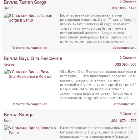
Вилла Taman Sorga
6 Спальни
US$ 1095 - 1475
Sanur
Величественный 6-спальная вилла
резиденция известный как "Тамань Sorga",
что означает "Небесный сад" означает
только пять минут ходьбы от пляжа в
исторической деревне Санур на юго-
восточном побережье Бали. Здесь гости
из мира может вывести в окружении
пышных тропических...
Посмотреть подробнее
Забронировать
Вилла Bayu Gita Residence
3 Спальни
US$ 390 - 600
Ketewel
Villa Bayu Gita Residence, расположенная в
Кетевеле, — это просторная современная
вилла с тремя спальнями, уютной
столовой и баром, а также яркой гостиной/
медиа-комнатой на верхнем этаже с
заманчивым видом на океан. Снаружи, в
тропическом саду, обнесенном стеной,
гости могут ...
Посмотреть подробнее
Забронировать
Вилла Svarga
5 Спальни
US$ 1075 - 1720
Sanur
Расположенная в престижном поместье
Батуджимбар в Сануре, вилла Svarga с 5
спальнями — это роскошное убежище,