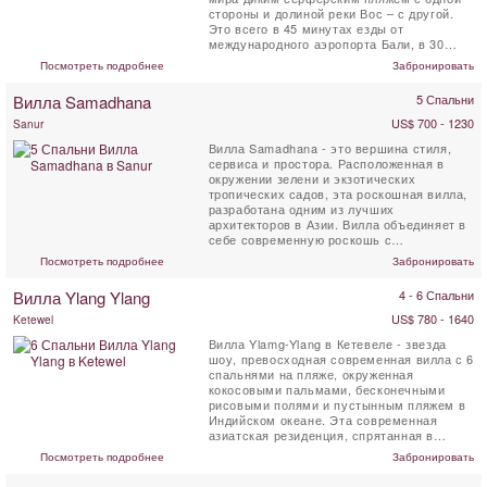
стороны и долиной реки Вос – с другой.
Это всего в 45 минутах езды от
международного аэропорта Бали, в 30
минутах – от культурной ...
Посмотреть подробнее
Забронировать
Вилла Samadhana
5 Спальни
US$ 700 - 1230
Sanur
Вилла Samadhana - это вершина стиля,
сервиса и простора. Расположенная в
окружении зелени и экзотических
тропических садов, эта роскошная вилла,
разработана одним из лучших
архитекторов в Азии. Вилла объединяет в
себе современную роскошь с
традиционной элегантностью, ...
Посмотреть подробнее
Забронировать
Вилла Ylang Ylang
4 - 6 Спальни
US$ 780 - 1640
Ketewel
Вилла Ylamg-Ylang в Кетевеле - звезда
шоу, превосходная современная вилла с 6
спальнями на пляже, окруженная
кокосовыми пальмами, бесконечными
рисовыми полями и пустынным пляжем в
Индийском океане. Эта современная
азиатская резиденция, спрятанная в
богатой культурой ...
Посмотреть подробнее
Забронировать