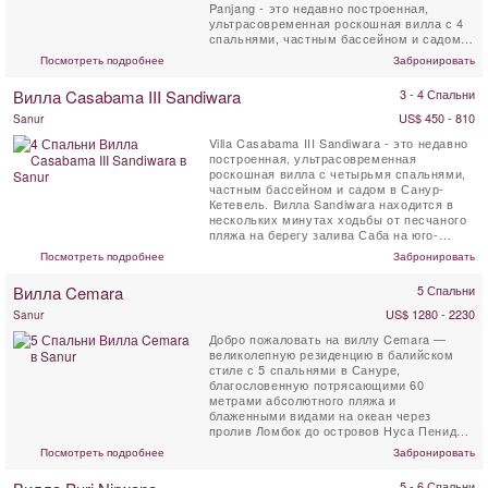
Panjang - это недавно построенная,
ультрасовременная роскошная вилла с 4
спальнями, частным бассейном и садом.
Вилла предлагает нетронутый вид ...
Посмотреть подробнее
Забронировать
Вилла Casabama III Sandiwara
3 - 4 Спальни
US$ 450 - 810
Sanur
Villa Casabama III Sandiwara - это недавно
построенная, ультрасовременная
роскошная вилла с четырьмя спальнями,
частным бассейном и садом в Санур-
Кетевель. Вилла Sandiwara находится в
нескольких минутах ходьбы от песчаного
пляжа на берегу залива Саба на юго-
востоке Бали. Вилла ...
Посмотреть подробнее
Забронировать
Вилла Cemara
5 Спальни
US$ 1280 - 2230
Sanur
Добро пожаловать на виллу Cemara —
великолепную резиденцию в балийском
стиле с 5 спальнями в Сануре,
благословенную потрясающими 60
метрами абсолютного пляжа и
блаженными видами на океан через
пролив Ломбок до островов Нуса Пенида и
Нуса Лембонган.
Посмотреть подробнее
Забронировать
5 - 6 Спальни