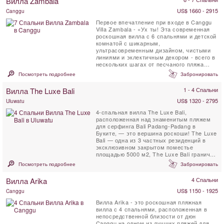
Вилла Zambala
US$ 1660 - 2915
Canggu
Первое впечатление при входе в Canggu
Villa Zambala - «Ух ты! Эта современная
роскошная вилла с 6 спальнями и детской
комнатой с шикарным,
ультрасовременным дизайном, чистыми
линиями и эклектичным декором - всего в
нескольких шагах от песчаного пляжа
Берава в Canggu. Villa Zambala - ...
Посмотреть подробнее
Забронировать
Вилла The Luxe Bali
1 - 4 Спальни
US$ 1320 - 2795
Uluwatu
4-спальная вилла The Luxe Bali,
расположенная над знаменитым пляжем
для серфинга Bali Padang-Padang в
Буките, — это вершина роскоши! The Luxe
Bali — одна из 3 частных резиденций в
эксклюзивном закрытом поместье
площадью 5000 м2, The Luxe Bali граничит
с 26 гектарами девственного леса. ...
Посмотреть подробнее
Забронировать
Вилла Arika
4 Спальни
US$ 1150 - 1925
Canggu
Вилла Arika - это роскошная пляжная
вилла с 4 спальнями, расположенная в
непосредственной близости от дюн
Canggu на одном из лучших пляжей для