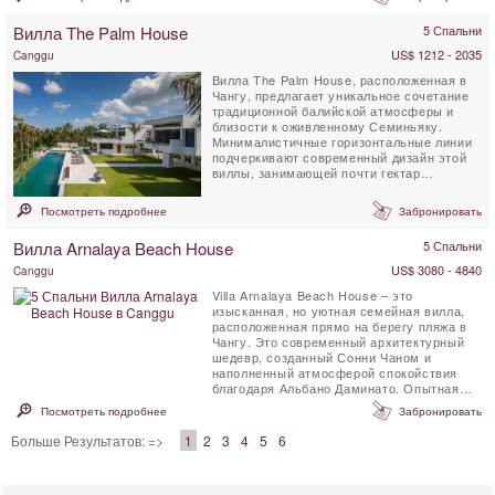
Вилла The Palm House
5 Спальни
US$ 1212 - 2035
Canggu
Вилла The Palm House, расположенная в
Чангу, предлагает уникальное сочетание
традиционной балийской атмосферы и
близости к оживленному Семиньяку.
Минималистичные горизонтальные линии
подчеркивают современный дизайн этой
виллы, занимающей почти гектар
тропических садов...
Посмотреть подробнее
Забронировать
Вилла Arnalaya Beach House
5 Спальни
US$ 3080 - 4840
Canggu
Villa Arnalaya Beach House – это
изысканная, но уютная семейная вилла,
расположенная прямо на берегу пляжа в
Чангу. Это современный архитектурный
шедевр, созданный Сонни Чаном и
наполненный атмосферой спокойствия
благодаря Альбано Даминато. Опытная
команда персонала ...
Посмотреть подробнее
Забронировать
Больше Результатов: =>
1
2
3
4
5
6