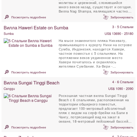
молитвы и церемоний, сложившийся
много веков назад, существует и сегодня.
Вилла Nag Shampa, являющаяся частной
отступающей виллой, ...
Посмотреть подробнее
Забронировать
Вилла Haweri Estate on Sumba
3 - 5 Спальни
US$ 13690 - 25180
Sumba
На мысе знаменитого пляжа Нихивату,
примыкающего к курорту Нихи на острове
Сумба, Индонезия, находится Хавери,
частное поместье с 5 спальнями. На
протяжении веков уединенное место
Хавери почиталось и охранялось
жителями Сумбании. Ха-Вери -
(сумбанский, то есть - ...
Посмотреть подробнее
Забронировать
Вилла Sungai Tinggi Beach
4 - 6 Спальни
US$ 1090 - 2090
Canggu
Роскошная частная вилла Sungai Tinggi
Beach с 6 спальнями, расположенная на
территории обширного поместья,
предлагает 100-метровый абсолютный
пляж с видом на серф-брейки на Бали в
Чангу, потрясающий вид на закат в
океане, 18-метровый пейзажный бассейн и
профессиональную команду ...
Посмотреть подробнее
Забронировать
6 - 7 Спальни