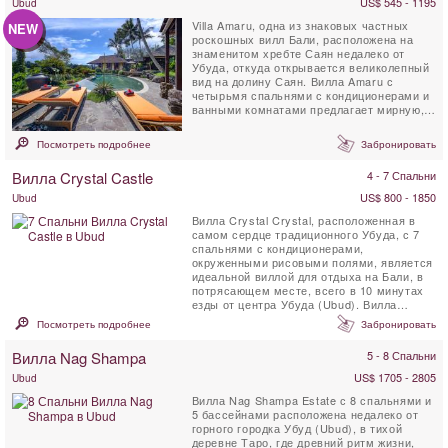
US$ 545 - 1195
Ubud
Villa Amaru, одна из знаковых частных
NEW
роскошных вилл Бали, расположена на
знаменитом хребте Саян недалеко от
Убуда, откуда открывается великолепный
вид на долину Саян. Вилла Amaru с
четырьмя спальнями с кондиционерами и
ванными комнатами предлагает мирную,
очаровательную и ...
Посмотреть подробнее
Забронировать
Вилла Crystal Castle
4 - 7 Спальни
US$ 800 - 1850
Ubud
Вилла Crystal Crystal, расположенная в
самом сердце традиционного Убуда, с 7
спальнями с кондиционерами,
окруженными рисовыми полями, является
идеальной виллой для отдыха на Бали, в
потрясающем месте, всего в 10 минутах
езды от центра Убуда (Ubud). Вилла
Crystal Castle имеет большой ...
Посмотреть подробнее
Забронировать
Вилла Nag Shampa
5 - 8 Спальни
US$ 1705 - 2805
Ubud
Вилла Nag Shampa Estate с 8 спальнями и
5 бассейнами расположена недалеко от
горного городка Убуд (Ubud), в тихой
деревне Таро, где древний ритм жизни,