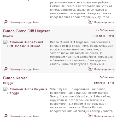
расположенное в эксклюзивном районе
Семиньяк, всего в нескольких минутах от
пляжа, серфинга, знаменитых баров и
изысканных ресторанов. Каждая спальня
представляет собой отдельный бунгало,
окруженный ...
Посмотреть подробнее
Забронировать
Вилла Grand Cliff Ungasan
4 - 5 Спальни
US$ 1800 - 2950
Uluwatu
Вилла Grand Cliff Ungasan, современная
вилла с пятью спальнями, обслуживаемая
профессиональным персоналом, с
захватывающим видом на океан, 20-
метровым частным бассейном, террасами
и балконами, кинозалом, бильярдным
столом, нижней палубой с джакузи и
беседкой для отдыха. . Эта ...
Посмотреть подробнее
Забронировать
Вилла Kalyani
5 Спальни
US$ 990 - 1790
Canggu
Villa Kalyani — очаровательная вилла,
расположенная в идиллическом районе
Чангу. На вилле Kalyani есть 2 бассейна,
окруженных потрясающей зеленью и
расположенных рядом с нетронутыми
песчаными пляжами. Вилла Kalyani
предлагает впечатляющий спектр удобств.
Посмотреть подробнее
Забронировать