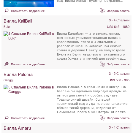
сад. Вилла Astika Toyaning прекрасно
сочетает в себе традиционную ...
Посмотреть подробнее
Забронировать
Вилла KaliBali
3 - 4 Спальни
US$ 615 - 1080
Bukit
Вилла Калибали — это великолепная,
полностью укомплектованная вилла в
современном стиле с 4 спальнями,
расположенная на живописном склоне
холма в деревне Пекату на полуострове
Букит на Бали, недалеко от знаменитого
храма Улувату и пляжей для серфинга.
Расположенная...
Посмотреть подробнее
Забронировать
Вилла Paloma
3 - 5 Спальни
US$ 560 - 985
Canggu
Вилла Paloma c 5 спальнями и шикарным
бассейном идеально подходит аренды на
отпуск для семей и особых случаев.
Традиционный дизайн, большой
тропический сад и удачное расположение:
вблизи тихой деревни, недалеко от
Семиньяка, всего в 800 метрах от пляжа.
Посмотреть подробнее
Забронировать
Вилла Amaru
3 - 4 Спальни