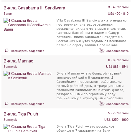
Вилла Casabama III Sandiwara
3 - 4 Спальни
US$ 450 - 810
Sanur
Villa Casabama III Sandiwara - это недавно
построенная, ультрасовременная
роскошная вилла с четырьмя спальнями,
частным бассейном и садом в Санур-
Кетевель. Вилла Sandiwara находится в
нескольких минутах ходьбы от песчаного
пляжа на берегу залива Саба на юго-
востоке Бали. Вилла ...
Посмотреть подробнее
Забронировать
Вилла Mannao
6 - 8 Спальни
US$ 883 - 1541
Seminyak
Вилла Mannao — это большой частный
тропический рай с 8 спальнями, 2
бассейнами, персоналом, работающим
полный рабочий день, с традиционными
яванскими павильонами в стиле джогло,
разбросанными по огромному саду,
граничащему с изумрудными рисовыми
полями Керобокан, Южный ...
Посмотреть подробнее
Забронировать
Вилла Tiga Puluh
5 - 7 Спальни
US$ 1250 - 1900
Seminyak
Вилла Tiga Puluh — это роскошное
убежище с 7 спальнями на Бали,