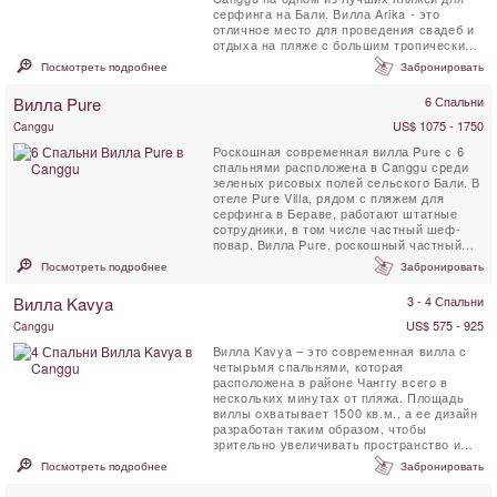
серфинга на Бали. Вилла Arika - это
отличное место для проведения свадеб и
отдыха на пляже с большим тропическим
садом, частным ...
Посмотреть подробнее
Забронировать
Вилла Pure
6 Спальни
US$ 1075 - 1750
Canggu
Роскошная современная вилла Pure с 6
спальнями расположена в Canggu среди
зеленых рисовых полей сельского Бали. В
отеле Pure Villa, рядом с пляжем для
серфинга в Бераве, работают штатные
сотрудники, в том числе частный шеф-
повар. Вилла Pure, роскошный частный
прокат, имеет большой ...
Посмотреть подробнее
Забронировать
Вилла Kavya
3 - 4 Спальни
US$ 575 - 925
Canggu
Вилла Kavya – это современная вилла с
четырьмя спальнями, которая
расположена в районе Чанггу всего в
нескольких минутах от пляжа. Площадь
виллы охватывает 1500 кв.м., а ее дизайн
разработан таким образом, чтобы
зрительно увеличивать пространство и
при этом обеспечивать ...
Посмотреть подробнее
Забронировать