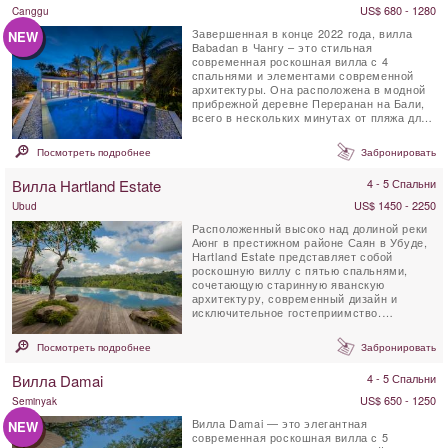
US$ 680 - 1280
Canggu
Завершенная в конце 2022 года, вилла
NEW
Babadan в Чангу – это стильная
современная роскошная вилла с 4
спальнями и элементами современной
архитектуры. Она расположена в модной
прибрежной деревне Переранан на Бали,
всего в нескольких минутах от пляжа для
серфинга Пантай Лима....
Посмотреть подробнее
Забронировать
Вилла Hartland Estate
4 - 5 Спальни
US$ 1450 - 2250
Ubud
Расположенный высоко над долиной реки
Аюнг в престижном районе Саян в Убуде,
Hartland Estate представляет собой
роскошную виллу с пятью спальнями,
сочетающую старинную яванскую
архитектуру, современный дизайн и
исключительное гостеприимство.
Окружённое 6 000 м² тропических...
Посмотреть подробнее
Забронировать
Вилла Damai
4 - 5 Спальни
US$ 650 - 1250
Seminyak
Вилла Damai — это элегантная
NEW
современная роскошная вилла с 5