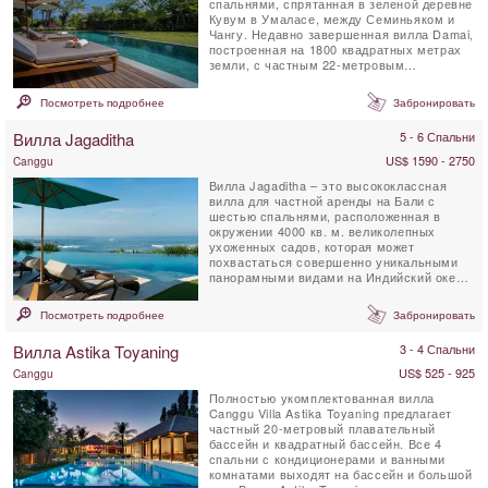
спальнями, спрятанная в зеленой деревне
Кувум в Умаласе, между Семиньяком и
Чангу. Недавно завершенная вилла Damai,
построенная на 1800 квадратных метрах
земли, с частным 22-метровым
плавательным бассейном, ...
Посмотреть подробнее
Забронировать
Вилла Jagaditha
5 - 6 Спальни
US$ 1590 - 2750
Canggu
Вилла Jagaditha – это высококлассная
вилла для частной аренды на Бали с
шестью спальнями, расположенная в
окружении 4000 кв. м. великолепных
ухоженных садов, которая может
похвастаться совершенно уникальными
панорамными видами на Индийский океан.
По мнению многих, эта ...
Посмотреть подробнее
Забронировать
Вилла Astika Toyaning
3 - 4 Спальни
US$ 525 - 925
Canggu
Полностью укомплектованная вилла
Canggu Villa Astika Toyaning предлагает
частный 20-метровый плавательный
бассейн и квадратный бассейн. Все 4
спальни с кондиционерами и ванными
комнатами выходят на бассейн и большой