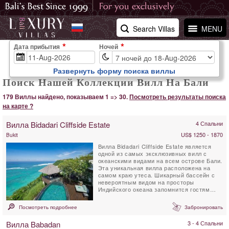
Search Villas
MENU
Дата прибытия
Ночей
Развернуть форму поиска виллы
Поиск Нашей Коллекции Вилл На Бали
179 Виллы найдено, показываем 1 => 30.
Посмотреть результаты поиска
на карте ?
Вилла Bidadari Cliffside Estate
4 Спальни
US$ 1250 - 1870
Bukit
Вилла Bidadari Cliffside Estate является
одной из самых эксклюзивных вилл с
океанскими видами на всем острове Бали.
Эта уникальная вилла расположена на
самом краю утеса. Шикарный бассейн с
невероятным видом на просторы
Индийского океана запомнится гостям
навсегда. Дизайн виллы...
Посмотреть подробнее
Забронировать
Вилла Babadan
3 - 4 Спальни