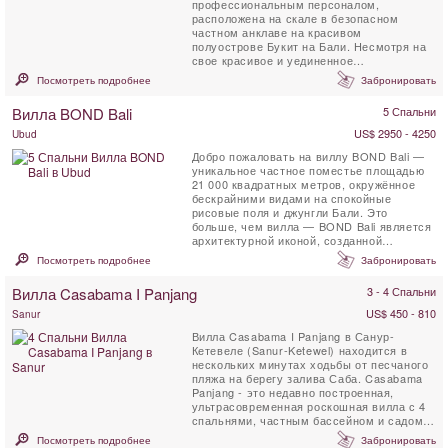
профессиональным персоналом,
расположена на скале в безопасном
частном анклаве на красивом
полуострове Букит на Бали. Несмотря на
свое красивое и уединенное
расположение, вилла находится всего в 5
Посмотреть подробнее
Забронировать
км от магазинов, ...
Вилла BOND Bali
5 Спальни
US$ 2950 - 4250
Ubud
Добро пожаловать на виллу BOND Bali —
уникальное частное поместье площадью
21 000 квадратных метров, окружённое
бескрайними видами на спокойные
рисовые поля и джунгли Бали. Это
больше, чем вилла — BOND Bali является
архитектурной иконой, созданной
Алексисом Дорнье, чтобы ...
Посмотреть подробнее
Забронировать
Вилла Casabama I Panjang
3 - 4 Спальни
US$ 450 - 810
Sanur
Вилла Casabama I Panjang в Санур-
Кетевеле (Sanur-Ketewel) находится в
нескольких минутах ходьбы от песчаного
пляжа на берегу залива Саба. Casabama
Panjang - это недавно построенная,
ультрасовременная роскошная вилла с 4
спальнями, частным бассейном и садом.
Вилла предлагает нетронутый вид ...
Посмотреть подробнее
Забронировать