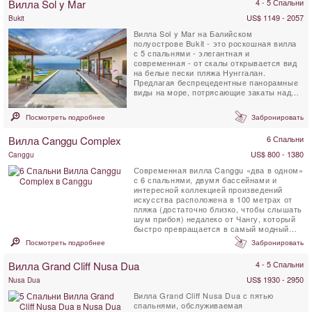
Вилла Sol y Mar
4 - 5 Спальни
US$ 1149 - 2057
Bukit
Вилла Sol y Mar на Балийском
полуострове Bukit - это роскошная вилла
с 5 спальнями - элегантная и
современная - от скалы открывается вид
на белые пески пляжа Нунггалан.
Предлагая беспрецедентные панорамные
виды на море, потрясающие закаты над
Индийским океаном, а ночью - ...
Посмотреть подробнее
Забронировать
Вилла Canggu Complex
6 Спальни
US$ 800 - 1380
Canggu
Современная вилла Canggu «два в одном»
с 6 спальнями, двумя бассейнами и
интересной коллекцией произведений
искусства расположена в 100 метрах от
пляжа (достаточно близко, чтобы слышать
шум прибоя) недалеко от Чангу, который
быстро превращается в самый модный
прибрежный ...
Посмотреть подробнее
Забронировать
Вилла Grand Cliff Nusa Dua
4 - 5 Спальни
US$ 1930 - 2950
Nusa Dua
Вилла Grand Cliff Nusa Dua с пятью
спальнями, обслуживаемая