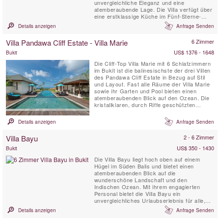
unvergleichliche Eleganz und eine
atemberaubende Lage. Die Villa verfügt über
eine erstklassige Küche im Fünf-Sterne-
Restaurantstil mit privatem Koch und
Details anzeigen
Anfrage Senden
Vollzeitpersonal, eine versenkte Bar mit
spektakulärem Blick auf das Meer, ein
Villa Pandawa Cliff Estate - Villa Marie
6 Zimmer
eigenes Spielzimmer für Kinder mit
Spielzeug, ein voll klimatisiertes Wohn- und
US$ 1376 - 1648
Bukit
...
Die Cliff-Top Villa Marie mit 6 Schlafzimmern
im Bukit ist die balinesischste der drei Villen
des Pandawa Cliff Estate in Bezug auf Stil
und Layout. Fast alle Räume der Villa Marie
sowie ihr Garten und Pool bieten einen
atemberaubenden Blick auf den Ozean. Die
kristallklaren, durch Riffe geschützten
Gewässer und die weißen Sandstrände von
Pandawa Beach liegen direkt unterhalb des
Details anzeigen
Anfrage Senden
Anwesens, während viele der besten
Surfstrände Balis ebenfalls in der Nähe sind.
Villa Bayu
2 - 6 Zimmer
US$ 350 - 1430
Bukit
Die Villa Bayu liegt hoch oben auf einem
Hügel im Süden Balis und bietet einen
atemberaubenden Blick auf die
wunderschöne Landschaft und den
Indischen Ozean. Mit ihrem engagierten
Personal bietet die Villa Bayu ein
unvergleichliches Urlaubserlebnis für alle,
die sich eine echte Auszeit wünschen. Die
Details anzeigen
Anfrage Senden
Villa kann mit 6, 4 oder 2 Schlafzimmern