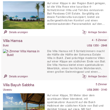
Auf einer Klippe in der Region Bukit gelegen,
ist die Villa Rose eine luxuriöse 4-
Schlafzimmer-Villa und Teil des exklusiven
Bali Pandawa Cliff Estate. Sorgfältig als
ideale Familienvilla konzipiert, bietet sie
außergewöhnlichen Komfort und einen
atemberaubenden Panoramablick auf den
Ozean. Direkt unterhalb des Anwesens
laden die riffgeschützten, kristallklaren
Details anzeigen
Anfrage Senden
Gewässer und die weißen Sandstrände von
Pandawa Beach zum Entspannen ein,
Villa Hamsa
4 - 5 Zimmer
während einige der besten Surfstrände...
US$ 1350 - 2848
Bukit
Die Villa Hamsa mit 5 Schlafzimmern macht
die Hälfte die Hälfte der Sohamsa Estate
Villa in Bukit. Zwei prächtige moderne Villen
auf einer Klippe am südlichen Ende von Bali.
Die Villa Hamsa bietet einen spektakulären
Meerblick, einen herrlichen Wohnbereich,
einen großen Swimmingpool und einen
Massageraum. Die Villa Hamsa ist voll
Details anzeigen
Anfrage Senden
besetzt, mit einem qualifizierten Koch und
einem Fahrer mit einem 7-Sitzer-Auto. Sie ist
Villa Bayuh Sabbha
5 Zimmer
perfekt für Gäste, die einen Luxus-
Villenurlaub abseits ...
US$ 2690 - 3140
Uluwatu
Auf einer Klippe, 50 Meter über dem
azurblauen Meer blendend, mit
spektakulärer Aussicht auf die Bukit-
Halbinsel der südlichen Küste von Bali und
darüber hinaus auf Java. Mit fünf