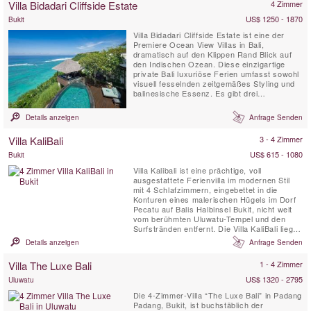
Villa Bidadari Cliffside Estate
4 Zimmer
US$ 1250 - 1870
Bukit
Villa Bidadari Cliffside Estate ist eine der
Premiere Ocean View Villas in Bali,
dramatisch auf den Klippen Rand Blick auf
den Indischen Ozean. Diese einzigartige
private Bali luxuriöse Ferien umfasst sowohl
visuell fesselnden zeitgemäßes Styling und
balinesische Essenz. Es gibt drei
spektakuläre Zimmer mit Bad im Haupthaus
und einem vierten Schlafzimmer mit Bad,
Details anzeigen
Anfrage Senden
wird ein balinesischen Stil Cabana die Klippe
hinunter entfernt.
Villa KaliBali
3 - 4 Zimmer
US$ 615 - 1080
Bukit
Villa Kalibali ist eine prächtige, voll
ausgestattete Ferienvilla im modernen Stil
mit 4 Schlafzimmern, eingebettet in die
Konturen eines malerischen Hügels im Dorf
Pecatu auf Balis Halbinsel Bukit, nicht weit
vom berühmten Uluwatu-Tempel und den
Surfstränden entfernt. Die Villa KaliBali liegt
in einem weitläufigen Garten und bietet einen
Details anzeigen
Anfrage Senden
spektakulären Panoramablick auf das Meer,
der sich über einen Großteil der Westküste
Villa The Luxe Bali
1 - 4 Zimmer
Balis erstreckt. Gäste der Villa Kalibali
können...
US$ 1320 - 2795
Uluwatu
Die 4-Zimmer-Villa “The Luxe Bali” in Padang
Padang, Bukit, ist buchstäblich der