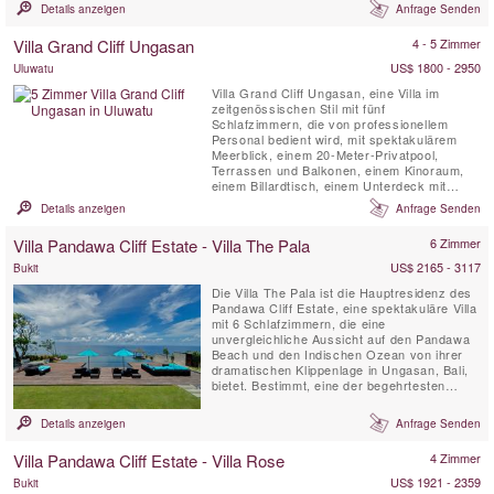
Geschäften, Restaurants, Golf- und
Details anzeigen
Anfrage Senden
Wassersportaktivitäten entfernt, die alle mit
dem kostenlosen Auto und Fahrer der Villa
Villa Grand Cliff Ungasan
4 - 5 Zimmer
leicht erreichbar sind. Diese balinesische
Villa im zeitgenössischen ...
US$ 1800 - 2950
Uluwatu
Villa Grand Cliff Ungasan, eine Villa im
zeitgenössischen Stil mit fünf
Schlafzimmern, die von professionellem
Personal bedient wird, mit spektakulärem
Meerblick, einem 20-Meter-Privatpool,
Terrassen und Balkonen, einem Kinoraum,
einem Billardtisch, einem Unterdeck mit
Whirlpool-Badewanne und einem
Details anzeigen
Anfrage Senden
Entspannungspavillon . Diese
außergewöhnliche Villa in Bali befindet sich
Villa Pandawa Cliff Estate - Villa The Pala
6 Zimmer
auf dem Gelände eines luxuriösen
Klippenresorts auf der spektakulären
US$ 2165 - 3117
Bukit
Halbinsel Bukit. Hier können Sie...
Die Villa The Pala ist die Hauptresidenz des
Pandawa Cliff Estate, eine spektakuläre Villa
mit 6 Schlafzimmern, die eine
unvergleichliche Aussicht auf den Pandawa
Beach und den Indischen Ozean von ihrer
dramatischen Klippenlage in Ungasan, Bali,
bietet. Bestimmt, eine der begehrtesten
Villen Balis zu werden, ist The Pala sowohl
als erstklassige Hochzeitslocation als auch
Details anzeigen
Anfrage Senden
für unvergessliche Familienurlaube oder
luxuriöse romantische Rückzugsorte perfekt
Villa Pandawa Cliff Estate - Villa Rose
4 Zimmer
geeignet.
US$ 1921 - 2359
Bukit