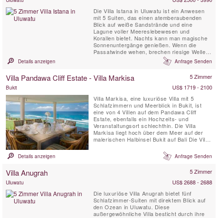
Die Villa Istana in Uluwatu ist ein Anwesen
mit 5 Suiten, das einen atemberaubenden
Blick auf weiße Sandstrände und eine
Lagune voller Meereslebewesen und
Korallen bietet. Nachts kann man magische
Sonnenuntergänge genießen. Wenn die
Passatwinde wehen, brechen riesige Wellen
auf das umliegende Riff und erzeugen
Details anzeigen
Anfrage Senden
perfekte Bedingungen, die Surfer aus der
ganzen Welt anziehen.
Villa Pandawa Cliff Estate - Villa Markisa
5 Zimmer
US$ 1719 - 2100
Bukit
Villa Markisa, eine luxuriöse Villa mit 5
Schlafzimmern und Meerblick in Bukit, ist
eine von 4 Villen auf dem Pandawa Cliff
Estate, ebenfalls ein Hochzeits- und
Veranstaltungsort schlechthin. Die Villa
Markisa liegt hoch über dem Meer auf der
malerischen Halbinsel Bukit auf Bali Die Villa
Markisa wurde intelligent entworfen, um
Freunden und Familiengruppen ein
Details anzeigen
Anfrage Senden
fantastisches Maß an Privatsphäre und
Flexibilität zu bieten. Die Unterbringung
Villa Anugrah
5 Zimmer
erfolgt in einer Master Suite der ...
US$ 2688 - 2688
Uluwatu
Die luxuriöse Villa Anugrah bietet fünf
Schlafzimmer-Suiten mit direktem Blick auf
den Ozean in Uluwatu. Diese
außergewöhnliche Villa besticht durch ihre