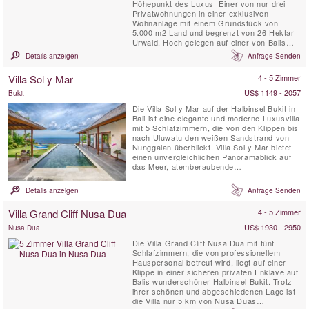
Höhepunkt des Luxus! Einer von nur drei
Privatwohnungen in einer exklusiven
Wohnanlage mit einem Grundstück von
5.000 m2 Land und begrenzt von 26 Hektar
Urwald. Hoch gelegen auf einer von Balis
Top Klippenlagen, bietet das Haus eine
Details anzeigen
Anfrage Senden
atemberaubende Aussicht auf die Brandung
und Strand, der Küstenlinie von Kuta und
Villa Sol y Mar
4 - 5 Zimmer
Seminyak in der Ferne, und von Balis
majestätischen heiligen Vulkan Mount
US$ 1149 - 2057
Bukit
Agung....
Die Villa Sol y Mar auf der Halbinsel Bukit in
Bali ist eine elegante und moderne Luxusvilla
mit 5 Schlafzimmern, die von den Klippen bis
nach Uluwatu den weißen Sandstrand von
Nunggalan überblickt. Villa Sol y Mar bietet
einen unvergleichlichen Panoramablick auf
das Meer, atemberaubende
Sonnenuntergänge über dem Indischen
Ozean und in der Nacht ein prächtiges
Details anzeigen
Anfrage Senden
Himmelsgewölbe. Das schlichte und schicke
Design der Villa Sol y Mar bietet einen
Villa Grand Cliff Nusa Dua
4 - 5 Zimmer
komfortablen und luxuriösen ...
US$ 1930 - 2950
Nusa Dua
Die Villa Grand Cliff Nusa Dua mit fünf
Schlafzimmern, die von professionellem
Hauspersonal betreut wird, liegt auf einer
Klippe in einer sicheren privaten Enklave auf
Balis wunderschöner Halbinsel Bukit. Trotz
ihrer schönen und abgeschiedenen Lage ist
die Villa nur 5 km von Nusa Duas