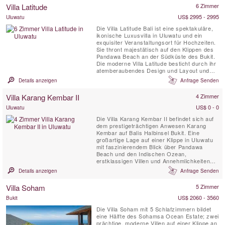
gemietet werden.
Villa Latitude
6 Zimmer
US$ 2995 - 2995
Uluwatu
Die Villa Latitude Bali ist eine spektakuläre,
ikonische Luxusvilla in Uluwatu und ein
exquisiter Veranstaltungsort für Hochzeiten.
Sie thront majestätisch auf den Klippen des
Pandawa Beach an der Südküste des Bukit.
Die moderne Villa Latitude besticht durch ihr
atemberaubendes Design und Layout und
verfügt über einen gigantischen 36-Meter-
Details anzeigen
Anfrage Senden
Infiniti-Pool, umgeben von perfekt gepflegten
Rasenflächen und einem atemberaubenden
Villa Karang Kembar II
4 Zimmer
Blick auf den Ozean und den endlosen
Horizont. Sie...
US$ 0 - 0
Uluwatu
Die Villa Karang Kembar II befindet sich auf
dem prestigeträchtigen Anwesen Karang
Kembar auf Balis Halbinsel Bukit. Eine
großartige Lage auf einer Klippe in Uluwatu
mit faszinierendem Blick über Pandawa
Beach und den Indischen Ozean,
erstklassigen Villen und Annehmlichkeiten
sowie den höchsten Servicestandards auf
Details anzeigen
Anfrage Senden
der Insel der Götter. Diese luxuriöse Villa mit
privatem Pool ist die perfekte Bali-Ferienvilla
Villa Soham
5 Zimmer
für Gruppen oder Familien, die nach den
besten Villen und dem ...
US$ 2060 - 3560
Bukit
Die Villa Soham mit 5 Schlafzimmern bildet
eine Hälfte des Sohamsa Ocean Estate; zwei
prächtige, moderne Villen auf einer Klippe an