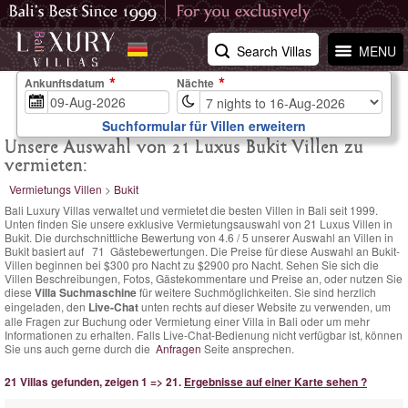
Search Villas
MENU
Ankunftsdatum
Nächte
Suchformular für Villen erweitern
Unsere Auswahl von 21 Luxus Bukit Villen zu
vermieten:
Vermietungs Villen
>
Bukit
Bali Luxury Villas verwaltet und vermietet die besten Villen in Bali seit 1999.
Unten finden Sie unsere exklusive Vermietungsauswahl von 21 Luxus Villen in
Bukit. Die
durchschnittliche Bewertung von
4.6
/
5
unserer Auswahl an Villen in
Bukit basiert auf
71
Gästebewertungen.
Die Preise für diese Auswahl an Bukit-
Villen
beginnen bei $300 pro Nacht
zu $2900 pro Nacht. Sehen Sie sich die
Villen Beschreibungen, Fotos, Gästekommentare und Preise an, oder nutzen Sie
diese
Villa Suchmaschine
für weitere Suchmöglichkeiten. Sie sind herzlich
eingeladen, den
Live-Chat
unten rechts auf dieser Website zu verwenden, um
alle Fragen zur Buchung oder Vermietung einer Villa in Bali oder um mehr
Informationen zu erhalten. Falls Live-Chat-Bedienung nicht verfügbar ist, können
Sie uns auch gerne durch die
Anfragen
Seite ansprechen.
21 Villas gefunden, zeigen 1 => 21.
Ergebnisse auf einer Karte sehen ?