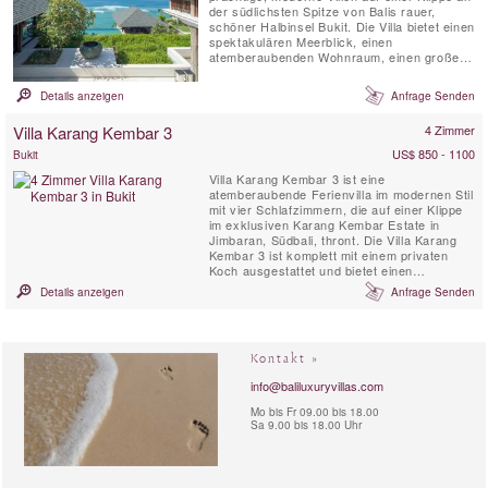
der südlichsten Spitze von Balis rauer,
schöner Halbinsel Bukit. Die Villa bietet einen
spektakulären Meerblick, einen
atemberaubenden Wohnraum, einen großen
Swimmingpool, einen Fitnessraum und einen
Massageraum. Vollständig besetzt,
Details anzeigen
Anfrage Senden
einschließlich eines erfahrenen Kochs und
eines Fahrers mit einem 7-Sitzer-Auto, ist
Villa Karang Kembar 3
4 Zimmer
die Villa Soham perfekt ...
US$ 850 - 1100
Bukit
Villa Karang Kembar 3 ist eine
atemberaubende Ferienvilla im modernen Stil
mit vier Schlafzimmern, die auf einer Klippe
im exklusiven Karang Kembar Estate in
Jimbaran, Südbali, thront. Die Villa Karang
Kembar 3 ist komplett mit einem privaten
Koch ausgestattet und bietet einen
spektakulären Blick auf den
Details anzeigen
Anfrage Senden
Sonnenuntergang über dem Meer, einen 15-
Meter-Infinity-Pool, einen Tagespavillon im
Freien, eine Massageterrasse, eine voll
ausgestattete Küche und Wohnbereiche im
Kontakt »
Innen- und ...
info@baliluxuryvillas.com
Mo bis Fr 09.00 bis 18.00
Sa 9.00 bis 18.00 Uhr