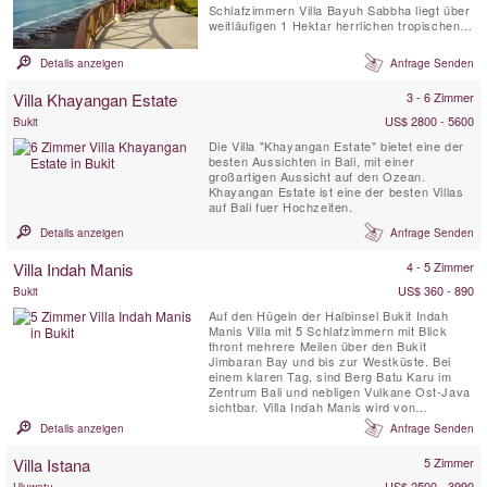
Schlafzimmern Villa Bayuh Sabbha liegt über
weitläufigen 1 Hektar herrlichen tropischen
Gärten. Die elegante, klassisch-balinesische
Villa, die eine in sich geschlossene Zwei-
Details anzeigen
Anfrage Senden
Zimmer-Gästehaus umfasst, ist voll besetzt
und verfügt über hervorragende
Villa Khayangan Estate
3 - 6 Zimmer
Einrichtungen, darunter zwei Pools, einen ...
US$ 2800 - 5600
Bukit
Die Villa "Khayangan Estate" bietet eine der
besten Aussichten in Bali, mit einer
großartigen Aussicht auf den Ozean.
Khayangan Estate ist eine der besten Villas
auf Bali fuer Hochzeiten.
Details anzeigen
Anfrage Senden
Villa Indah Manis
4 - 5 Zimmer
US$ 360 - 890
Bukit
Auf den Hügeln der Halbinsel Bukit Indah
Manis Villa mit 5 Schlafzimmern mit Blick
thront mehrere Meilen über den Bukit
Jimbaran Bay und bis zur Westküste. Bei
einem klaren Tag, sind Berg Batu Karu im
Zentrum Bali und nebligen Vulkane Ost-Java
sichtbar. Villa Indah Manis wird von
zahlreichen Annehmlichkeiten
Details anzeigen
Anfrage Senden
charakterisiert, um ihre Gäste begeistern,
alle schmücken einen kleinen Fitnessraum
Villa Istana
5 Zimmer
und ein eigenes Spa.
US$ 2500 - 3990
Uluwatu