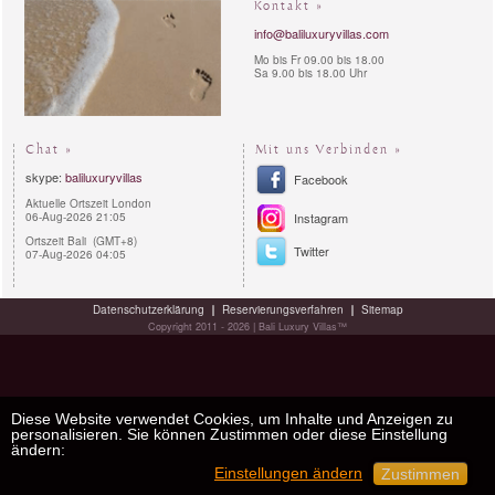
Kontakt »
info@baliluxuryvillas.com
Mo bis Fr 09.00 bis 18.00
Sa 9.00 bis 18.00 Uhr
Chat »
Mit uns Verbinden »
skype:
baliluxuryvillas
Facebook
Aktuelle Ortszeit London
06-Aug-2026 21:05
Instagram
Ortszeit Bali (GMT+8)
Twitter
07-Aug-2026 04:05
Datenschutzerklärung
Reservierungsverfahren
Sitemap
Copyright 2011 - 2026 | Bali Luxury Villas™
Diese Website verwendet Cookies, um Inhalte und Anzeigen zu
personalisieren. Sie können Zustimmen oder diese Einstellung
ändern:
Einstellungen ändern
Zustimmen