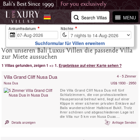
Search Villas
MENU
Ankunftsdatum
Nächte
Suchformular für Villen erweitern
Von unseren Bali Luxus Villen die passende Villa
zur Miete aussuchen
1 Villas gefunden, zeigen 1 => 1.
Ergebnisse auf einer Karte sehen ?
Villa Grand Cliff Nusa Dua
4 - 5 Zimmer
US$ 1930 - 2950
Nusa Dua
Die Villa Grand Cliff Nusa Dua mit fünf
Schlafzimmern, die von professionellem
Hauspersonal betreut wird, liegt auf einer
Klippe in einer sicheren privaten Enklave auf
Balis wunderschöner Halbinsel Bukit. Trotz
ihrer schönen und abgeschiedenen Lage ist
die Villa nur 5 km von Nusa Duas
Geschäften, Restaurants, Golf- und
Details anzeigen
Anfrage Senden
Wassersportaktivitäten entfernt, die alle mit
dem kostenlosen Auto und Fahrer der Villa
leicht erreichbar sind. Diese balinesische
Villa im zeitgenössischen ...