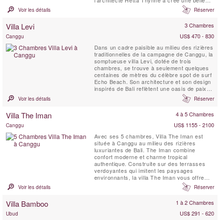
l'architecte Hetta Thynne a créé une belle
combinaison d'espaces de divertissement,
Voir les détails
Réserver
de détente et d'hébergement. La Villa peut
être appréciée par de grands groupes de
Villa Levi
3 Chambres
famille et d'amis et son vaste espace de
divertissement ...
US$ 470 - 830
Canggu
Dans un cadre paisible au milieu des rizières
traditionnelles de la campagne de Canggu, la
somptueuse villa Levi, dotée de trois
chambres, se trouve à seulement quelques
centaines de mètres du célèbre spot de surf
Echo Beach. Son architecture et son design
inspirés de Bali reflètent une oasis de paix et
d’harmonie, tout en témoignant d’un profond
Voir les détails
Réserver
respect pour l’environnement naturel grâce à
l’utilisation de bois récupéré et de pierre
Villa The Iman
4 à 5 Chambres
locale. Cette propriété...
US$ 1155 - 2100
Canggu
Avec ses 5 chambres, Villa The Iman est
située à Canggu au milieu des rizières
luxuriantes de Bali. The Iman combine
confort moderne et charme tropical
authentique. Construite sur des terrasses
verdoyantes qui imitent les paysages
environnants, la villa The Iman vous offre
une sensation d’harmonie totale avec la
Voir les détails
Réserver
nature tout en vous procurant un confort
moderne incomparable. Parmi ses
Villa Bamboo
1 à 2 Chambres
équipements modernes figurent Apple TV,
écrans plasma géants et installations design
US$ 291 - 620
Ubud
...