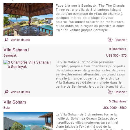
Face à la mer à Seminyak, The The Chands
Three est une villa de 3 chambres faisant
partie d'un complexe de villas de charme à
quelques mètres de la plage où vous
pourrez facilement explorer les restaurants
et les cafés de la région ou prendre le court
trajet en voiture jusqu'à Seminyak.
Voir les détails
Réserver
Villa Sahana I
3 Chambres
US$ 500 - 575
Seminyak
La Villa Sahana, dotée d'un personnel
complet, propose trois chambres principales
climatisées avec de grandes salles de bains
semi-extérieures attenantes, un grand salon
et salle à manger ouvert sur le jardin. La
Villa Sahana est idéalement située dans le
centre de Seminyak, le quartier branché des
expatriés de Bali, tout en offrant un
Voir les détails
Réserver
emplacement très calme et tranquille. À côté
de la rue principale et à distance de marche
Villa Soham
5 Chambres
de la plage de Seminyak @ KuDeTa. La Villa
...
US$ 2060 - 3560
Bukit
La Villa Soham de 5 chambres forme la
moitié du Sohamsa Ocean Estate; deux
magnifiques villas modernes au sommet
d'une falaise à l'extrémité sud de la