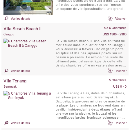
magnifique péninsule de Bukit à Bali. La villa
offre des vues spectaculaires sur l'océan,
un espace de vie époustouflant, une grande
piscine, une salle de sport et une salle de
massage. Entièrement équipée, y compris un
Voir les détails
Réserver
chef qualifié et un chauffeur avec une
voiture 7 places, la Villa Soham est parfaite
Villa Seseh Beach II
5 à 6 Chambres
pour les clients ...
US$ 1360 - 2380
Canggu
La Villa Seseh Beach II, une villa en front de
mer située dans le quartier prisé de Canggu,
vous accueille à travers une élégante porte
sculptée et des pas japonais posés sur un
bassin à poissons. Le rez-de-chaussée du
bâtiment principal symétrique de cette villa
de six chambres offre un vaste salon avec
un espace télévision, un bar et un coin
Voir les détails
Réserver
détente. D’un côté se trouvent une chambre
d’invités et une chambre avec quatre lits
Villa Tenang
5 Chambres
superposés, tandis que de ...
US$ 0 - 0
Seminyak
La Villa Tenang à Bali, dotée de 5 chambres,
est située juste au nord de Seminyak, à
Batubelig, à quelques minutes de marche de
la plage. Les chambres se trouvent dans un
pavillon indépendant à deux étages offrant
une vue sur la piscine, le jacuzzi et les
magnifiques jardins tropicaux soigneusement
aménagés. Le pavillon comprend deux suites
Voir les détails
Réserver
parentales au rez-de-chaussée, chacune
équipée d’une salle de bain attenante