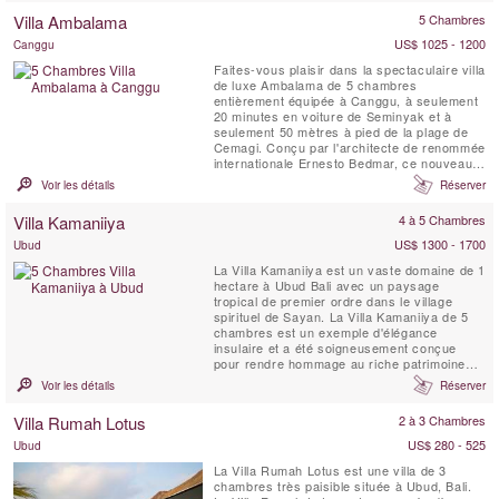
colonnes vertigineuses soutiennent le toit
Villa Ambalama
5 Chambres
voûté de son grand pavillon de vie ouvert
bordé ...
US$ 1025 - 1200
Canggu
Faites-vous plaisir dans la spectaculaire villa
de luxe Ambalama de 5 chambres
entièrement équipée à Canggu, à seulement
20 minutes en voiture de Seminyak et à
seulement 50 mètres à pied de la plage de
Cemagi. Conçu par l'architecte de renommée
internationale Ernesto Bedmar, ce nouveau
complexe de villas comprend 4 villas
Voir les détails
Réserver
d'invités chacune avec leur propre terrasse
et un plan d'eau privé, une villa principale de
Villa Kamaniiya
4 à 5 Chambres
deux étages remplie d'une piscine à
débordement ...
US$ 1300 - 1700
Ubud
La Villa Kamaniiya est un vaste domaine de 1
hectare à Ubud Bali avec un paysage
tropical de premier ordre dans le village
spirituel de Sayan. La Villa Kamaniiya de 5
chambres est un exemple d'élégance
insulaire et a été soigneusement conçue
pour rendre hommage au riche patrimoine
artistique de l'Indonésie. Construite avec
Voir les détails
Réserver
une intimité absolue à l'esprit, la Villa
Kamaniiya est un endroit pour échapper aux
Villa Rumah Lotus
2 à 3 Chambres
complications du monde extérieur. Il y a
divers endroits ...
US$ 280 - 525
Ubud
La Villa Rumah Lotus est une villa de 3
chambres très paisible située à Ubud, Bali.