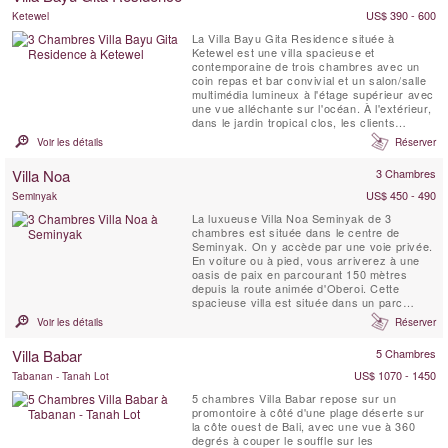
boissons ...
US$ 390 - 600
Ketewel
La Villa Bayu Gita Residence située à
Ketewel est une villa spacieuse et
contemporaine de trois chambres avec un
coin repas et bar convivial et un salon/salle
multimédia lumineux à l'étage supérieur avec
une vue alléchante sur l'océan. À l'extérieur,
dans le jardin tropical clos, les clients
peuvent se glisser dans l'eau rafraîchissante
Voir les détails
Réserver
de la piscine de 11 mètres pour une
baignade tranquille, se détendre dans le
Villa Noa
3 Chambres
jacuzzi ou sur la méridienne du belvédère,
ou ...
US$ 450 - 490
Seminyak
La luxueuse Villa Noa Seminyak de 3
chambres est située dans le centre de
Seminyak. On y accède par une voie privée.
En voiture ou à pied, vous arriverez à une
oasis de paix en parcourant 150 mètres
depuis la route animée d'Oberoi. Cette
spacieuse villa est située dans un parc
luxuriant entouré de hauts murs garantissant
Voir les détails
Réserver
votre intimité. Il y a des pelouses soignées,
des palmiers, des frangipaniers, des
Villa Babar
5 Chambres
bougainvilliers et d'autres plantes tropicales.
La Villa Noa Oberoi ...
US$ 1070 - 1450
Tabanan - Tanah Lot
5 chambres Villa Babar repose sur un
promontoire à côté d'une plage déserte sur
la côte ouest de Bali, avec une vue à 360
degrés à couper le souffle sur les