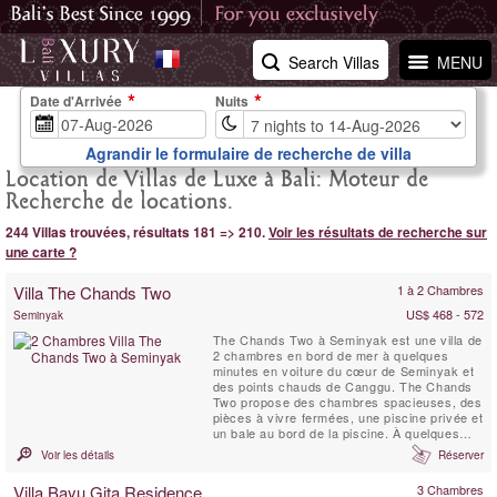
Search Villas
MENU
Date d'Arrivée
Nuits
Agrandir le formulaire de recherche de villa
Location de Villas de Luxe à Bali: Moteur de
Recherche de locations.
244 Villas trouvées, résultats 181 => 210.
Voir les résultats de recherche sur
une carte ?
Villa The Chands Two
1 à 2 Chambres
US$ 468 - 572
Seminyak
The Chands Two à Seminyak est une villa de
2 chambres en bord de mer à quelques
minutes en voiture du cœur de Seminyak et
des points chauds de Canggu. The Chands
Two propose des chambres spacieuses, des
pièces à vivre fermées, une piscine privée et
un bale au bord de la piscine. À quelques
pas de la plage, des restaurants locaux et
Voir les détails
Réserver
des bars de plage, vous pourrez passer des
journées de farniente au soleil sur la plage
Villa Bayu Gita Residence
3 Chambres
tout en dégustant une cuisine locale et des