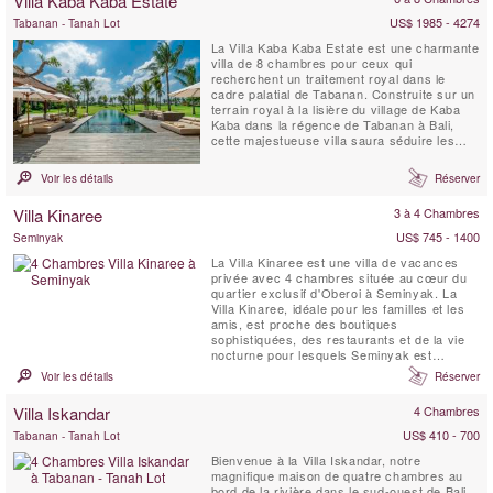
Villa Kaba Kaba Estate
terrasse offrant une vue spectaculaire sur
les ...
US$ 1985 - 4274
Tabanan - Tanah Lot
La Villa Kaba Kaba Estate est une charmante
villa de 8 chambres pour ceux qui
recherchent un traitement royal dans le
cadre palatial de Tabanan. Construite sur un
terrain royal à la lisière du village de Kaba
Kaba dans la régence de Tabanan à Bali,
cette majestueuse villa saura séduire les
invités. Des éléphants du palais du
Rajasthan gardant la cour des lotus au trône
Voir les détails
Réserver
doré d'un temple birman présidant le pavillon
de la salle à manger, les intérieurs
Villa Kinaree
3 à 4 Chambres
époustouflants ...
US$ 745 - 1400
Seminyak
La Villa Kinaree est une villa de vacances
privée avec 4 chambres située au cœur du
quartier exclusif d'Oberoi à Seminyak. La
Villa Kinaree, idéale pour les familles et les
amis, est proche des boutiques
sophistiquées, des restaurants et de la vie
nocturne pour lesquels Seminyak est
devenue célèbre. Elle se trouve à quelques
Voir les détails
Réserver
pas de la plage de Seminyak.
Villa Iskandar
4 Chambres
US$ 410 - 700
Tabanan - Tanah Lot
Bienvenue à la Villa Iskandar, notre
magnifique maison de quatre chambres au
bord de la rivière dans le sud-ouest de Bali.