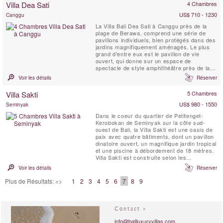
Villa Dea Sati
4 Chambres
intérieure/extérieure. Ces salles de bain sont
...
US$ 710 - 1230
Canggu
La Villa Bali Dea Sati à Canggu près de la
plage de Berawa, comprend une série de
pavillons individuels, bien protégés dans des
jardins magnifiquement aménagés. Le plus
grand d'entre eux est le pavillon de vie
ouvert, qui donne sur un espace de
spectacle de style amphithéâtre près de la
grande piscine de forme libre. Autour de la
Voir les détails
Réserver
piscine se trouvent quatre pavillons joglo,
chacun abritant une chambre avec salle de
Villa Sakti
5 Chambres
bain et terrasse ensoleillée. Parmi ceux-ci
se trouve le...
US$ 980 - 1550
Seminyak
Dans le coeur du quartier de Petitenget-
Kerobokan de Seminyak sur la côte sud-
ouest de Bali, la Villa Sakti est une oasis de
paix avec quatre bâtiments, dont un pavillon
dinatoire ouvert, un magnifique jardin tropical
et une piscine à débordement de 18 mètres.
Villa Sakti est construite selon les
spécifications de l'architecte néerlandais
Voir les détails
Réserver
Joost van Grieken
(www.joostvangrieken.com)
Plus de Résultats: =>
1
2
3
4
5
6
7
8
9
Contact »
info@baliluxuryvillas.com