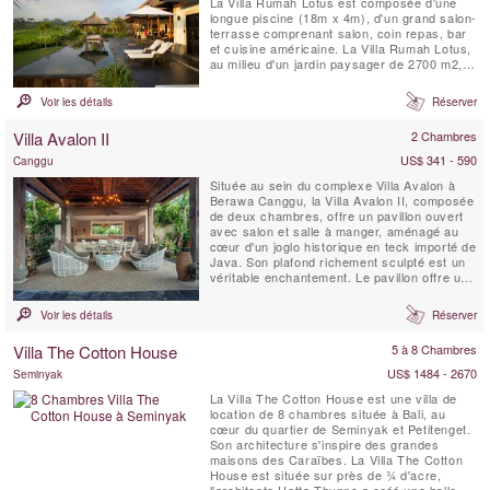
La Villa Rumah Lotus est composée d'une
longue piscine (18m x 4m), d'un grand salon-
terrasse comprenant salon, coin repas, bar
et cuisine américaine. La Villa Rumah Lotus,
au milieu d'un jardin paysager de 2700 m2,
est une propriété magique entourée de
rizières et de cocoteraies.
Voir les détails
Réserver
Villa Avalon II
2 Chambres
US$ 341 - 590
Canggu
Située au sein du complexe Villa Avalon à
Berawa Canggu, la Villa Avalon II, composée
de deux chambres, offre un pavillon ouvert
avec salon et salle à manger, aménagé au
cœur d'un joglo historique en teck importé de
Java. Son plafond richement sculpté est un
véritable enchantement. Le pavillon offre un
accès facile au jardin clos privé, à la piscine
privée de 7 mètres et à la terrasse
Voir les détails
Réserver
ensoleillée meublée de confortables chaises
longues. Deux chambres doubles ...
Villa The Cotton House
5 à 8 Chambres
US$ 1484 - 2670
Seminyak
La Villa The Cotton House est une villa de
location de 8 chambres située à Bali, au
cœur du quartier de Seminyak et Petitenget.
Son architecture s'inspire des grandes
maisons des Caraïbes. La Villa The Cotton
House est située sur près de ¾ d'acre,