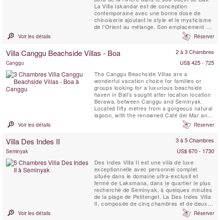
La Villa Iskandar est de conception
contemporaine avec une bonne dose de
chinoiserie ajoutant le style et le mysticisme
de l'Orient au mélange. Son emplacement a
été choisi pour sa beauté naturelle et son
Voir les détails
Réserver
charme rural tandis que les bons moments
et les boutiques de Seminyak ne sont qu'à
Villa Canggu Beachside Villas - Boa
2 à 3 Chambres
13 kilomètres en voiture.
US$ 425 - 725
Canggu
The Canggu Beachside Villas are a
wonderful vacation choice for families or
groups looking for a luxurious beachside
haven in Bali's sought after location location
Berawa, between Canggu and Seminyak.
Located fifty metres from a gorgeous natural
lagoon, with the renowned Café del Mar and
Lalaguna just a 100 m stroll from your front
Voir les détails
Réserver
door, the three villas have been designed to
an extremely high standard, each with its
Villa Des Indes II
3 à 5 Chambres
own unique character. Five-bedroomed Villa
Gu, four-bedroomed ...
US$ 670 - 1730
Seminyak
Des Indes Villa II est une villa de luxe
exceptionnelle avec personnel complet
située dans le domaine ultra-exclusif et
fermé de Laksmana, dans le quartier le plus
recherché de Seminyak, à quelques minutes
de la plage de Petitenget. La Des Indes Villa
II, composée de cinq chambres et de deux
piscines, met en valeur une interprétation
Voir les détails
Réserver
contemporaine du joglo traditionnel. Des