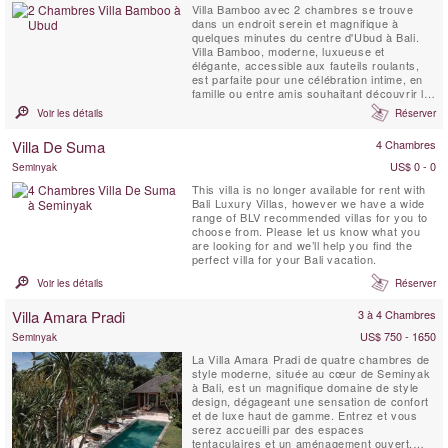
Villa Bamboo avec 2 chambres se trouve
dans un endroit serein et magnifique à
quelques minutes du centre d'Ubud à Bali.
Villa Bamboo, moderne, luxueuse et
élégante, accessible aux fauteils roulants,
est parfaite pour une célébration intime, en
famille ou entre amis souhaitant découvrir le
vrai Bali. Villa Bamboo est entourée de
Voir les détails
Réserver
rizières en terrasses, de cocotiers et d'une
végétation tropicale luxuriante près du
Villa De Suma
4 Chambres
pittoresque village traditionnel de Keliki.
US$ 0 - 0
Seminyak
This villa is no longer available for rent with
Bali Luxury Villas, however we have a wide
range of BLV recommended villas for you to
choose from. Please let us know what you
are looking for and we’ll help you find the
perfect villa for your Bali vacation.
Voir les détails
Réserver
Villa Amara Pradi
3 à 4 Chambres
US$ 750 - 1650
Seminyak
La Villa Amara Pradi de quatre chambres de
style moderne, située au cœur de Seminyak
à Bali, est un magnifique domaine de style
design, dégageant une sensation de confort
et de luxe haut de gamme. Entrez et vous
serez accueilli par des espaces
tentaculaires et un aménagement ouvert,