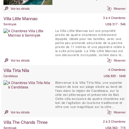
idéal pour un moment de détente avec vos
proches. Les intérieurs balinais terreux
Voir les détails
Réserver
rencontrent des designs modernes. Répartie
sur 2 niveaux, la Villa Amara Pradi propose
Villa Little Mannao
3 à 4 Chambres
des espaces de vie ...
US$ 317 - 546
Seminyak
La Villa Little Mannao est une propriété
privée de quatre chambres entièrement
équipée, idéale pour les familles, avec une
partie peu profonde sécurisée de la piscine
privée de 11 mètres et une pépinière reliée à
la suite principale. La Villa Little Mannao est
une découverte incroyable, nichée dans les
paisibles rizières de Kerobokan, au sud de
Voir les détails
Réserver
Bali, à seulement 10 minutes en voiture du
centre de Seminyak, branché et animé. La
Villa Tirta Nila
4 Chambres
propriété peut être louée ...
US$ 935 - 1649
Candidasa
Bienvenue à la Villa Tirta Nila, une superbe
maison de luxe sur plage située au bord de
l'eau dans la région de Candidasa, sur la
côte est pittoresque et préservée de Bali.
Cette villa exclusive de quatre chambres est
loin de l'agitation du tourisme traditionnel et
offre une vue magnifique sur la côte
magnifique de Bali et les îles au large. Tirta
Voir les détails
Réserver
Nila est un mélange d'architecture tropicale
contemporaine et de décoration inspirée des
Villa The Chands Three
2 à 3 Chambres
îles avec un mobilier et des ...
US$ 563 - 715
Seminyak