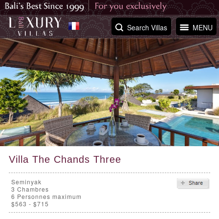
Search Villas
MENU
Villa The Chands Three
Seminyak
3
Chambres
6 Personnes maximum
$563 - $715