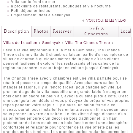
Villa sur le front de mer
à proximité de restaurants, boutiques et vie nocturne
Petit déjeuner inclus
Emplacement idéal à Seminyak
VOIR TOUTES LES VILLAS
Tarifs &
Description
Photos
Réserver
Local
Conditions
Villas de Location
>
Seminyak
>
Villa The Chands Three
>
Face à la vue imprenable sur la mer à Seminyak, The Chands
Three est une villa de 3 chambres faisant partie d'un complexe de
villas de charme à quelques mètres de la plage où les clients
peuvent facilement explorer les restaurants et les cafés de la
région ou prendre le court trajet en voiture jusqu'à Seminyak.
The Chands Three avec 3 chambres est une villa parfaite pour se
réunir et passer du temps de qualité. Avec plusieurs salles à
manger et salons, il y a l'endroit idéal pour chaque activité. Le
premier étage de la villa accueille une grande table à manger en
bois dans un cadre en plein air, avec la cuisine juste à côté. C'est
une configuration idéale si vous prévoyez de préparer vos propres
repas pendant votre séjour. Il y a aussi un salon fermé à ce
niveau, parfait pour installer les enfants avec un film pendant que
vous prenez un verre en soirée. Le deuxième étage dispose d'un
salon fermé entouré d'un décor en bois traditionnel. Un haut
plafond orné et des meubles en bois foncé créent une atmosphère
confortable et relaxante pour profiter de la vue offerte par les
grandes portes-fenêtres. Les grandes portes roulantes permettent