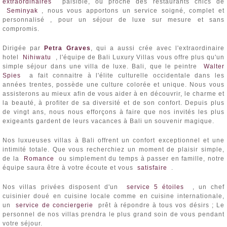
extraordinaires
paisible, ou proche des restaurants chics de
Seminyak
, nous vous apportons un service soigné, complet et
personnalisé , pour un séjour de luxe sur mesure et sans
compromis.
Dirigée par
Petra Graves
, qui a aussi crée avec l'extraordinaire
hotel
Nihiwatu
, l'équipe de Bali Luxury Villas vous offre plus qu'un
simple séjour dans une villa de luxe. Bali, que le peintre
Walter
Spies
a fait connaitre à l'élite culturelle occidentale dans les
années trentes, possède une culture colorée et unique. Nous vous
assisterons au mieux afin de vous aider à en découvrir, le charme et
la beauté, à profiter de sa diversité et de son confort. Depuis plus
de vingt ans, nous nous efforçons à faire que nos invités les plus
exigeants gardent de leurs vacances à Bali un souvenir magique.
Nos luxueuses villas à Bali offrent un confort exceptionnel et une
intimité totale. Que vous recherchiez un moment de plaisir simple,
de la
Romance
ou simplement du temps à passer en famille, notre
équipe saura être à votre écoute et vous
satisfaire
.
Nos villas privées disposent d'un
service 5 étoiles
, un chef
cuisinier doué en cuisine locale comme en cuisine internationale,
un
service de conciergerie
prêt à répondre à tous vos désirs ; Le
personnel de nos villas prendra le plus grand soin de vous pendant
votre séjour.