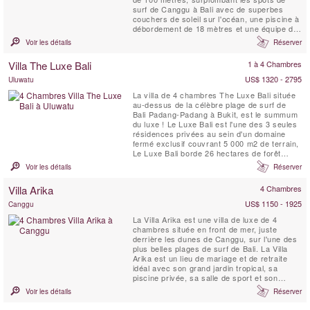
surf de Canggu à Bali avec de superbes
couchers de soleil sur l'océan, une piscine à
débordement de 18 mètres et une équipe de
personnel professionnel pour choyer les
Voir les détails
Réserver
clients de la villa. Les propriétés comme la
Sungai Tinggi Beach Villa sont rares. La
Villa The Luxe Bali
1 à 4 Chambres
Sungai Tinggi Beach Villa peut également
être louée en ...
US$ 1320 - 2795
Uluwatu
La villa de 4 chambres The Luxe Bali située
au-dessus de la célèbre plage de surf de
Bali Padang-Padang à Bukit, est le summum
du luxe ! Le Luxe Bali est l'une des 3 seules
résidences privées au sein d'un domaine
fermé exclusif couvrant 5 000 m2 de terrain,
Le Luxe Bali borde 26 hectares de forêt
vierge. Perchée sur l'un des meilleurs
Voir les détails
Réserver
emplacements au sommet d'une falaise de
Bali, la villa offre une vue imprenable sur le
Villa Arika
4 Chambres
spot de surf et les plages en contrebas, le
littoral...
US$ 1150 - 1925
Canggu
La Villa Arika est une villa de luxe de 4
chambres située en front de mer, juste
derrière les dunes de Canggu, sur l'une des
plus belles plages de surf de Bali. La Villa
Arika est un lieu de mariage et de retraite
idéal avec son grand jardin tropical, sa
piscine privée, sa salle de sport et son
personnel à plein temps. Cette villa de luxe
Voir les détails
Réserver
sur la plage offre une vue sur le Bukit de Bali
au sud, au nord sur des palmiers, des