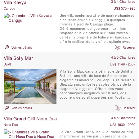
Villa Kavya
3 à 4 Chambres
rizières en terrasses et une série de ...
US$ 575 - 925
Canggu
Une villa contemporaine de quatre chambres
à coucher située à Canggu, à quelques
minutes à pied de Canggu plage.
Généreusement conçue pour maximiser
l'espace et la vie privée sur 1500 mètres
carrés, la propriété de toiture en bardeaux
offre le meilleur de la vie île tropicale avec
tout le confort matériel.
Voir les détails
Réserver
Villa Sol y Mar
4 à 5 Chambres
US$ 1149 - 2057
Bukit
Villa Sol y Mar, dans la péninsule de Bukit à
Bali, est une villa de luxe de 5 chambres -
élégante et moderne - qui depuis sa falaise à
Uluwatu surplombe les sables blancs de la
plage de Nunggalan. Offrant des vues
panoramiques inégalées sur la mer, des
couchers de soleil superbes sur l'océan
Indien, et la nuit une magnifique Voûte
céleste. Le design simple et chic de Villa Sol
Voir les détails
Réserver
y Mar offre un sejour confortable et luxueux
à la plage. C'est un lieu idéal pour que les...
Villa Grand Cliff Nusa Dua
4 à 5 Chambres
US$ 1930 - 2950
Nusa Dua
La Villa Grand Cliff Nusa Dua, dotée de cinq
chambres et servie par un personnel de