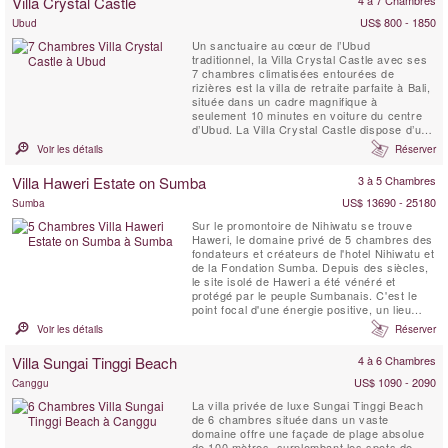
Villa Crystal Castle
dispose ...
US$ 800 - 1850
Ubud
Un sanctuaire au cœur de l’Ubud
traditionnel, la Villa Crystal Castle avec ses
7 chambres climatisées entourées de
rizières est la villa de retraite parfaite à Bali,
située dans un cadre magnifique à
seulement 10 minutes en voiture du centre
d’Ubud. La Villa Crystal Castle dispose d’une
grande piscine de 18 x 5 mètres de taille
Voir les détails
Réserver
comparable à celle d’un complexe hôtelier,
d’un grand Yoga Shala, d’un Pavillon de
Villa Haweri Estate on Sumba
3 à 5 Chambres
Soins Spa, le tout niché dans un vaste jardin
...
US$ 13690 - 25180
Sumba
Sur le promontoire de Nihiwatu se trouve
Haweri, le domaine privé de 5 chambres des
fondateurs et créateurs de l'hotel Nihiwatu et
de la Fondation Sumba. Depuis des siècles,
le site isolé de Haweri a été vénéré et
protégé par le peuple Sumbanais. C'est le
point focal d'une énergie positive, un lieu
d'une beauté exceptionnelle qui est entouré
Voir les détails
Réserver
par la mer et la jungle tropicale vierge, une
villa de retraite parfaite.
Villa Sungai Tinggi Beach
4 à 6 Chambres
US$ 1090 - 2090
Canggu
La villa privée de luxe Sungai Tinggi Beach
de 6 chambres située dans un vaste
domaine offre une façade de plage absolue
de 100 mètres, surplombant les spots de