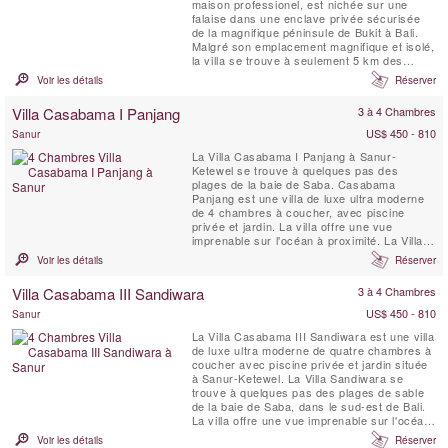
maison professionel, est nichée sur une
falaise dans une enclave privée sécurisée
de la magnifique péninsule de Bukit à Bali.
Malgré son emplacement magnifique et isolé,
la villa se trouve à seulement 5 km des
commerces, des restaurants, du golf et des
Voir les détails
Réserver
activités nautiques de Nusa Dua, qui sont
tous facilement accessibles grâce à la
Villa Casabama I Panjang
3 à 4 Chambres
voiture et au chauffeur gratuits de la villa.
Cette ...
US$ 450 - 810
Sanur
La Villa Casabama I Panjang à Sanur-
Ketewel se trouve à quelques pas des
plages de la baie de Saba. Casabama
Panjang est une villa de luxe ultra moderne
de 4 chambres à coucher, avec piscine
privée et jardin. La villa offre une vue
imprenable sur l'océan à proximité. La Villa
Casabama I Panjang est située dans
Voir les détails
Réserver
l'enceinte de Casabama Villas, qui comprend
trois villas de luxe autonomes dotées d'un
Villa Casabama III Sandiwara
3 à 4 Chambres
personnel complet.
US$ 450 - 810
Sanur
La Villa Casabama III Sandiwara est une villa
de luxe ultra moderne de quatre chambres à
coucher avec piscine privée et jardin située
à Sanur-Ketewel. La Villa Sandiwara se
trouve à quelques pas des plages de sable
de la baie de Saba, dans le sud-est de Bali.
La villa offre une vue imprenable sur l'océan
à proximité et sur le volcan. La Villa
Voir les détails
Réserver