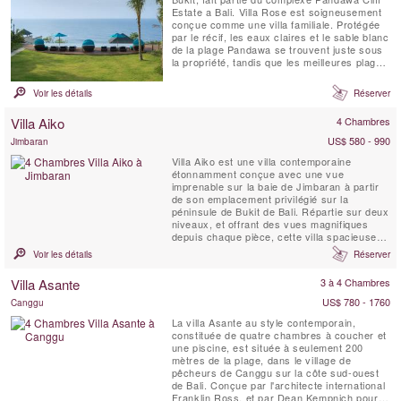
Estate a Bali. Villa Rose est soigneusement
conçue comme une villa familiale. Protégée
par le récif, les eaux claires et le sable blanc
de la plage Pandawa se trouvent juste sous
la propriété, tandis que les meilleures plages
de surf de Bali sont à proximité.
Voir les détails
Réserver
Villa Aiko
4 Chambres
US$ 580 - 990
Jimbaran
Villa Aiko est une villa contemporaine
étonnamment conçue avec une vue
imprenable sur la baie de Jimbaran à partir
de son emplacement privilégié sur la
péninsule de Bukit de Bali. Répartie sur deux
niveaux, et offrant des vues magnifiques
depuis chaque pièce, cette villa spacieuse et
lumineuse encadre deux côtés d’une piscine
Voir les détails
Réserver
à débordement de 15 mètres bordée d’un
jardin tropical. L'Est rencontre l'Ouest
Villa Asante
3 à 4 Chambres
comme des éléments traditionnels balinais
fusionnent ...
US$ 780 - 1760
Canggu
La villa Asante au style contemporain,
constituée de quatre chambres à coucher et
une piscine, est située à seulement 200
mètres de la plage, dans le village de
pêcheurs de Canggu sur la côte sud-ouest
de Bali. Conçue par l'architecte international
Franklin Ross, et par Dean Kempnich pour la