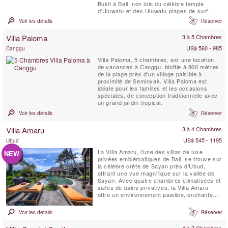
Bukit à Bali, non loin du célèbre temple
d'Uluwatu et des Uluwatu plages de surf.
Située dans un jardin spacieux, la Villa
Voir les détails
Réserver
KaliBali offre des vues panoramiques
spectaculaires sur l'océan couvrant une
Villa Paloma
3 à 5 Chambres
grande partie de la côte ouest de Bali. Les
clients ...
US$ 560 - 985
Canggu
Villa Paloma, 5 chambres, est une location
de vacances à Canggu, blottie à 800 mètres
de la plage près d'un village paisible à
proximité de Seminyak. Villa Paloma est
idéale pour les familles et les occasions
spéciales, de conception traditionnelle avec
un grand jardin tropical.
Voir les détails
Réserver
Villa Amaru
3 à 4 Chambres
US$ 545 - 1195
Ubud
La Villa Amaru, l'une des villas de luxe
NEW
privées emblématiques de Bali, se trouve sur
la célèbre crête de Sayan près d'Ubud,
offrant une vue magnifique sur la vallée de
Sayan. Avec quatre chambres climatisées et
salles de bains privatives, la Villa Amaru
offre un environnement paisible, enchanteur
et authentique pour vos vacances. La villa
offre une vue panoramique à couper le
Voir les détails
Réserver
souffle sur la chaîne de volcans de Bali et
les rizières en terrasses. De plus, elle
4 à 7 Chambres