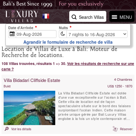
Search Villas
MENU
Date d'Arrivée
Nuits
Agrandir le formulaire de recherche de villa
Location de Villas de Luxe à Bali: Moteur de
Recherche de locations.
108 Villas trouvées, résultats 1 => 30.
Voir les résultats de recherche sur une
carte ?
Villa Bidadari Cliffside Estate
4 Chambres
US$ 1250 - 1870
Bukit
La Villa Bidadari Cliffside Estate est dotée
d'une vue exceptionelle sur l'océan à Bali.
Cette villa de location est de façon
spectaculaire située sur le bord des falaises
surplombant l'océan Indien. Cette maison
privée unique gérée par Bali Luxury Villas
englobe à la fois un style contemporain et
l'essence meme de Bali. Trois chambres à
coucher se situent dans la résidence
Voir les détails
Réserver
principale, et une quatrième se trouve au
bas de la falaise, construite dans le style