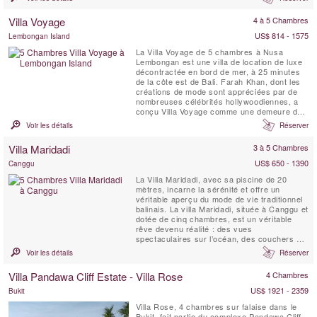
le refuge idéal à Bali pour des vacances
inoubliables en famille ou entre amis.
Villa Voyage
4 à 5 Chambres
US$ 814 - 1575
Lembongan Island
La Villa Voyage de 5 chambres à Nusa
Lembongan est une villa de location de luxe
décontractée en bord de mer, à 25 minutes
de la côte est de Bali. Farah Khan, dont les
créations de mode sont appréciées par de
nombreuses célébrités hollywoodiennes, a
conçu Villa Voyage comme une demeure de
luxe pieds nus, tout en conservant le charme
Voir les détails
Réserver
d’antan des planchers en bois de cocotier,
du bambou, du toit de chaume alang-alang et
Villa Maridadi
3 à 5 Chambres
des lampes en bois flotté dans un cadre ...
US$ 650 - 1390
Canggu
La Villa Maridadi, avec sa piscine de 20
mètres, incarne la sérénité et offre un
véritable aperçu du mode de vie traditionnel
balinais. La villa Maridadi, située à Canggu et
dotée de cinq chambres, est un véritable
rêve devenu réalité : des vues
spectaculaires sur l’océan, des couchers de
soleil à couper le souffle et une vie luxueuse
Voir les détails
Réserver
en plein air au milieu de rizières verdoyantes
et de palmiers bruissant dans la brise. La
Villa Pandawa Cliff Estate - Villa Rose
4 Chambres
Villa Maridadi se trouve à quelques ...
US$ 1921 - 2359
Bukit
Villa Rose, 4 chambres sur falaise dans le
Bukit, fait partie du complexe Pandawa Cliff