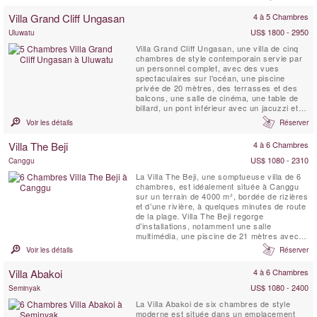
Casabama III Sandiwara est située dans
l'enceinte de Casabama Villas, composée de
Villa Grand Cliff Ungasan
4 à 5 Chambres
trois villas de luxe indépendantes et ...
US$ 1800 - 2950
Uluwatu
Villa Grand Cliff Ungasan, une villa de cinq
chambres de style contemporain servie par
un personnel complet, avec des vues
spectaculaires sur l'océan, une piscine
privée de 20 mètres, des terrasses et des
balcons, une salle de cinéma, une table de
billard, un pont inférieur avec un jacuzzi et
un belvédère de relaxation . Cette villa
Voir les détails
Réserver
exceptionnelle à Bali est située dans
l'enceinte d'un complexe de luxe au sommet
Villa The Beji
4 à 6 Chambres
d'une falaise sur la spectaculaire péninsule
de Bukit. Ici,...
US$ 1080 - 2310
Canggu
La Villa The Beji, une somptueuse villa de 6
chambres, est idéalement située à Canggu
sur un terrain de 4000 m², bordée de rizières
et d’une rivière, à quelques minutes de route
de la plage. Villa The Beji regorge
d’installations, notamment une salle
multimédia, une piscine de 21 mètres avec
zones peu profondes pour les jeunes
Voir les détails
Réserver
enfants, un espace de massage et spa de
style japonais tatami, un mini-terrain de
Villa Abakoi
4 à 6 Chambres
football, un panier de basketball, un court de
tennis ...
US$ 1080 - 2400
Seminyak
La Villa Abakoi de six chambres de style
moderne est située dans un emplacement