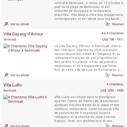
central à Seminyak, à moins de 10 minutes à
pied de la plage de Seminyak, et est
entourée de boutiques et restaurants
branchés. Villa Abakoi offre des équipements
contemporains et est idéale pour les familles
ou les amis à partager et à apprécier. Les
Voir les détails
Réserver
équipements de la villa comprennent un
petit-déjeuner quotidien, une connexion Wi-Fi
Villa Sayang d'Amour
4 à 6 Chambres
gratuite, des chambres climatisées, une
chambre avec ...
US$ 798 - 1911
Seminyak
La villa Sayang d’Amour à Seminyak arbore
des intérieurs inspirés du style marocain,
harmonieusement mêlés à l’'élégance et au
raffinement français de ses propriétaires.
Ses jardins luxuriants, ornés de palmiers
majestueux et de frangipaniers parfumés,
font de cette villa de luxe de 6 chambres un
véritable joyau balinais. Séjourner à la Villa
Voir les détails
Réserver
Sayang d’Amour, c’est plonger dans un conte
des Mille et Une Nuits, empreint de magie et
Villa Lulito
4 Chambres
de raffinement.
US$ 1030 - 1690
Seminyak
Villa Lulito est située dans le prestigieux
quartier Oberoi de Seminyak, à seulement
quelques minutes à pied de la plage et des
meilleurs restaurants. Cette luxueuse villa
de vacances de 4 chambres incarne
l'élégance et le charme du style colonial
tropical. Avec son architecture et ses
intérieurs entièrement blancs, Villa Lulito est
Voir les détails
Réserver