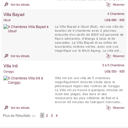
décoration intérieure, cette charmante
Voir les détails
Réserver
propriété est l’étude de la symétrie parfaite,
composée de trois bâtiments disposés dans
Villa Bayad
4 Chambres
un grand jardin clos, avec une piscine de 20
...
US$ 680 - 930
Ubud
La Villa Bayad à Ubud (Bali), est une villa de
location de 4 chambres avec 2 piscines,
entourée d'un jardin de 8000 m2 parsemé de
fleurs odorantes, d'étangs à lotus et de
cascades. La Villa Bayad et au milieu de
luxuriantes rizières vertes, avec une vue
magnifique sur le Mont Agung. La villa est
située à 15 minutes au nord du centre
Voir les détails
Réserver
d'Ubud.
Villa Inti
3 à 5 Chambres
US$ 550 - 935
Canggu
Villa Inti est une villa de 5 chambres
magnifiquement rénovée située dans la
pittoresque région des rizières de Canggu.
La Villa Inti se trouve à quelques minutes de
route des plages, des bars et des
restaurants les plus célèbres de Bali et à
environ 45 minutes de l'aéroport international
de Bali. Offrant des vues spectaculaires sur
Voir les détails
Réserver
les rizières en terrasses verdoyantes, elle
permet de découvrir le vrai Bali tout en
Plus de Résultats: =>
1
2
3
4
bénéficiant d'une intimité totale par rapport
aux ...