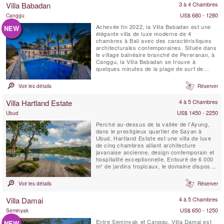
Villa Babadan
3 à 4 Chambres
d'un ...
US$ 680 - 1280
Canggu
Achevée fin 2022, la Villa Babadan est une
NEW
élégante villa de luxe moderne de 4
chambres à Bali avec des caractéristiques
architecturales contemporaines. Située dans
le village balnéaire branché de Pereranan, à
Canggu, la Villa Babadan se trouve à
quelques minutes de la plage de surf de
Pantai Lima. Avec des intérieurs chics
dignes d'un magazine, rehaussés par
Voir les détails
Réserver
beaucoup de lumière naturelle, la Villa
Babadan est située dans un emplacement
Villa Hartland Estate
4 à 5 Chambres
très recherché à Canggu....
US$ 1450 - 2250
Ubud
Perché au-dessus de la vallée de l'Ayung,
dans le prestigieux quartier de Sayan à
Ubud, Hartland Estate est une villa de luxe
de cinq chambres alliant architecture
javanaise ancienne, design contemporain et
hospitalité exceptionnelle. Entouré de 6 000
m² de jardins tropicaux, le domaine dispose
d'une spectaculaire piscine à débordement
d'eau salée de 26 mètres alimentée par une
Voir les détails
Réserver
source naturelle, de vues panoramiques sur
la vallée, d'installations dédiées au ...
Villa Damai
4 à 5 Chambres
US$ 650 - 1250
Seminyak
Entre Seminyak et Canggu, Villa Damai est
NEW