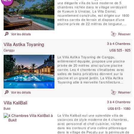
une élégante villa de luxe moderne de 5
chambres nichée dans le village verdoyant
de Kuwum à Umalas. La Villa Damai,
nouvellement construite, est érigée sur 1800
mètres carrés de terrain et dispose d'une
piscine privée de 22 mètres de longueur,
intégrée dans une pelouse spacieuse. Elle
est entourée de jardins tropicaux
Voir les détails
Réserver
surplombant des champs de riz naturels.
Cette idyllique villa balinaise est servie par
Villa Astika Toyaning
3 à 4 Chambres
du personnel de maison...
US$ 525 - 925
Canggu
La Villa Astika Toyaning de Canggu,
entièrement équipée, propose une piscine
privée de 20 mètres ainsi qu'une piscine
carrée. Les 4 chambres climatisées avec
salles de bains privatives donnent sur la
piscine et un grand jardin. La Villa Astika
Toyaning allie à merveille l'architecture
balinaise traditionnelle au design moderne et
offre la retraite idéale pour les grandes
Voir les détails
Réserver
familles ou les groupes d'amis. Elle se
trouve à seulement 5 minutes en voiture de
Villa KaliBali
3 à 4 Chambres
la célèbre plage...
US$ 615 - 1080
Bukit
La Villa Kalibali est une splendide villa de
vacances de style moderne de 4 chambres,
avec personnel et chef cuisinier, nichée
dans les contours d'une colline pittoresque
dans le village de Pecatu sur la péninsule de