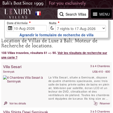
Search Villas
MENU
Date d'Arrivée
Nuits
Agrandir le formulaire de recherche de villa
Location de Villas de Luxe à Bali: Moteur de
Recherche de locations.
108 Villas trouvées, résultats 61 => 90.
Voir les résultats de recherche sur
une carte ?
Villa Sesari
3 à 4 Chambres
US$ 410 - 600
Seminyak
La Villa Sesari, située a Seminyak, dispose
de quatre chambres spacieuses, avec trois
salle de bains privée salles de bains en plein
air, télévision par satellite, écran LCD et un
lecteur de DVD, climatisation et des
ventilateurs de plafond. Toutes les chambres
sont équipées de luxueux lits king size avec
des moustiquaires, et sont décorées avec
Voir les détails
Réserver
goût, offrant de grands placards et vue sur
la piscine et le jardin.
Villa Shinta Dewi Seminyak
3 à 5 Chambres