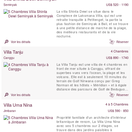
US$ 520 - 1190
Seminyak
La villa Shinta Dewi se situe dans le
Complexe de Laksmana Villa, qui est une
retraite tranquille à Petitenget, la partie la
plus fashion de Seminyak à Bali, et se trouve
à une petite distance de marche de la plage,
des meilleurs restaurants et de la vie
nocturne.
Voir les détails
Réserver
Villa Tanju
4 Chambres
US$ 890 - 1740
Canggu
La Villa Tanju est une villa de 4 chambres en
front de mer située à Canggu, offrant de
superbes vues vers l'ocean, la plage et les
volcans. Elle est à seulement 10 minutes du
terrain de Golf Nirwana conçu par Greg
Norman et les hôtels « Méridian » et à égale
distance des parcours de Golf de Beduguol
et Nusa Dua. Elle est dotée d'un grand jardin
Voir les détails
Réserver
de 2400 M2 parsemé de cocotiers et
frangipaniers.
Villa Uma Nina
4 à 5 Chambres
US$ 590 - 850
Jimbaran
Propriété familiale d'un architecte d'intérieur
britannique de renom, La Villa Uma Nina
avec ses 5 chambres sur 2 étages, se
trouve dans des jardins paisibles à