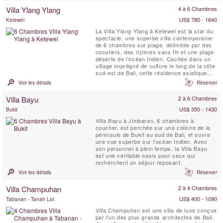
La Villa Mary fait partie du complexe Pantai
Villa Ylang Ylang
4 à 6 Chambres
Lima. Les couchers de soleil sont
magnifiques et à ne...
US$ 780 - 1640
Ketewel
La Villa Ylang Ylang à Ketewel est la star du
spectacle, une superbe villa contemporaine
de 6 chambres sur plage, délimitée par des
cocotiers, des rizières sans fin et une plage
déserte de l'océan Indien. Cachée dans un
village imprégné de culture le long de la côte
sud-est de Bali, cette résidence asiatique
moderne respire le luxe et le glamour, avec
Voir les détails
Réserver
des intérieurs révélant des goûts exquis et
des installations sophistiquées pour les
Villa Bayu
2 à 6 Chambres
clients exigeants, y compris ...
US$ 350 - 1430
Bukit
Villa Bayu à Jimbaran, 6 chambres à
coucher, est perchée sur une colinne de la
péninsule de Bukit au sud de Bali, et ouvre
une vue superbe sur l'océan Indien. Avec
son personnel à plein temps, la Villa Bayu
est une véritable oasis pour ceux qui
recherchent un séjour reposant.
Voir les détails
Réserver
Villa Champuhan
2 à 4 Chambres
US$ 400 - 1090
Tabanan - Tanah Lot
Villa Champuhan est une villa de luxe conçue
par l'un des plus grands architectes de Bali,