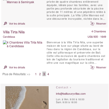
privée de quatre chambres entièrement
équipée, idéale pour les familles, avec une
partie peu profonde sécurisée de la piscine
privée de 11 mètres et une pépinière reliée à
la suite principale. La Villa Little Mannao est
une découverte incroyable, nichée dans les
paisibles rizières de Kerobokan, au sud de
Voir les détails
Réserver
Bali, à seulement 10 minutes en voiture du
centre de Seminyak, branché et animé. La
Villa Tirta Nila
4 Chambres
propriété peut être louée ...
US$ 935 - 1649
Candidasa
Bienvenue à la Villa Tirta Nila, une superbe
maison de luxe sur plage située au bord de
l'eau dans la région de Candidasa, sur la
côte est pittoresque et préservée de Bali.
Cette villa exclusive de quatre chambres est
loin de l'agitation du tourisme traditionnel et
offre une vue magnifique sur la côte
magnifique de Bali et les îles au large. Tirta
Voir les détails
Réserver
Nila est un mélange d'architecture tropicale
contemporaine et de décoration inspirée des
Plus de Résultats: =>
1
2
3
4
îles avec un mobilier et des ...
Contact »
info@baliluxuryvillas.com
Lun. à Ven. 9:00 à 18:00
Sam. 9:00 à 18:00