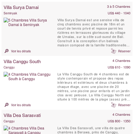
luxe avec piscine privée en fait une villa de
Villa Surya Damai
3 à 5 Chambres
vacances parfaite à Bali pour les groupes ou
...
US$ 440 - 1040
Seminyak
Villa Surya Damai est une sereine villa de
cinq chambres avec piscine de 18m et un
court de tennis privé et repose parmi les
rizières en terrasses glorieuses du village
de Umalas, sur la côte sud-ouest de Bali.
Construit à la conception d'un balinais
maison composé de la famille traditionnelle,
grande salle à manger ouverte sur les côtés
Voir les détails
Réserver
et le charme de chaume les pavillons de
chambre de la Villa Surya Damai sont
Villa Canggu South
4 Chambres
définies au sein d'un jardin clos enchanteur,
le long d'un ...
US$ 610 - 1090
Canggu
La Villa Canggu South de 4 chambres est de
style contemporain et propose des repas
intérieurs et extérieurs et deux chambres à
chaque étage, avec une piscine de 20
mètres, une piscine pour enfants et un jardin
clos avec pelouse. La Villa Canggu North est
située à 100 mètres de la plage (assez près
pour entendre les vagues) près de Canggu,
Voir les détails
Réserver
qui évolue rapidement pour devenir la scène
balnéaire la plus branchée de Bali. La villa
Villa Dea Sarasvati
4 Chambres
est bien adaptée aux groupes d'amis ou ...
US$ 800 - 1350
Canggu
La Villa Dea Sarasvati, une villa de quatre
chambres à Berawa, près de Canggu,