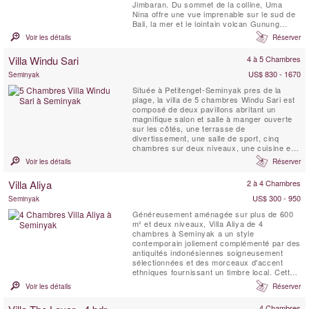
Jimbaran. Du sommet de la colline, Uma
Nina offre une vue imprenable sur le sud de
Bali, la mer et le lointain volcan Gunung
Agung. Les matériaux naturels et le design
Voir les détails
Réserver
contemporain épuré s'harmonisent avec le
mobilier balinais pour créer des intérieurs
Villa Windu Sari
4 à 5 Chambres
calmes, lumineux et spacieux. À l'extérieur,
vous êtes ...
US$ 830 - 1670
Seminyak
Située à Petitenget-Seminyak pres de la
plage, la villa de 5 chambres Windu Sari est
composé de deux pavillons abritant un
magnifique salon et salle à manger ouverte
sur les côtés, une terrasse de
divertissement, une salle de sport, cinq
chambres sur deux niveaux, une cuisine et
un service zone. La propriété est située
Voir les détails
Réserver
dans un ravissant jardin clos avec piscine.
Conçue par l’architecte mondialement connu
Villa Aliya
2 à 4 Chambres
Glenn Parker, aux intérieurs conçus par
Dean Kempnich, à ...
US$ 300 - 950
Seminyak
Généreusement aménagée sur plus de 600
m² et deux niveaux, Villa Aliya de 4
chambres à Seminyak a un style
contemporain joliement complémenté par des
antiquités indonésiennes soigneusement
sélectionnées et des morceaux d'accent
ethniques fournissant un timbre local. Cette
villa de location a des espaces de vie fluides
Voir les détails
Réserver
et généreux qui ont été conçus pour attraper
la brise et vous permettre de profiter du
4 Chambres