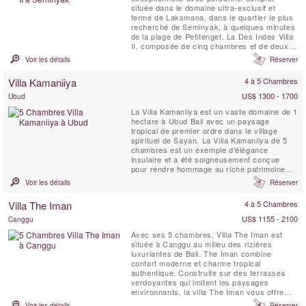
située dans le domaine ultra-exclusif et
fermé de Laksmana, dans le quartier le plus
recherché de Seminyak, à quelques minutes
de la plage de Petitenget. La Des Indes Villa
II, composée de cinq chambres et de deux
piscines, met en valeur une interprétation
Voir les détails
Réserver
contemporaine du joglo traditionnel. Des
colonnes vertigineuses soutiennent le toit
Villa Kamaniiya
4 à 5 Chambres
voûté de son grand pavillon de vie ouvert
bordé ...
US$ 1300 - 1700
Ubud
La Villa Kamaniiya est un vaste domaine de 1
hectare à Ubud Bali avec un paysage
tropical de premier ordre dans le village
spirituel de Sayan. La Villa Kamaniiya de 5
chambres est un exemple d'élégance
insulaire et a été soigneusement conçue
pour rendre hommage au riche patrimoine
artistique de l'Indonésie. Construite avec
Voir les détails
Réserver
une intimité absolue à l'esprit, la Villa
Kamaniiya est un endroit pour échapper aux
Villa The Iman
4 à 5 Chambres
complications du monde extérieur. Il y a
divers endroits ...
US$ 1155 - 2100
Canggu
Avec ses 5 chambres, Villa The Iman est
située à Canggu au milieu des rizières
luxuriantes de Bali. The Iman combine
confort moderne et charme tropical
authentique. Construite sur des terrasses
verdoyantes qui imitent les paysages
environnants, la villa The Iman vous offre
une sensation d’harmonie totale avec la
Voir les détails
Réserver