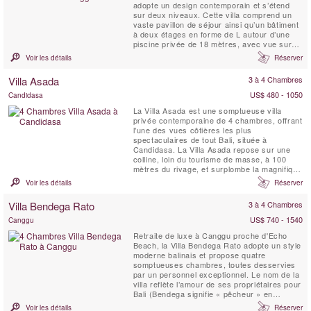
adopte un design contemporain et s’étend
sur deux niveaux. Cette villa comprend un
vaste pavillon de séjour ainsi qu’un bâtiment
à deux étages en forme de L autour d’une
piscine privée de 18 mètres, avec vue sur
les rizières. Le pavillon principal ouvert
Voir les détails
Réserver
comprend un espace salon formel avec
accès à une salle de jardin couverte et
Villa Asada
3 à 4 Chambres
ouverte sur les côtés, une salle à manger et,
...
US$ 480 - 1050
Candidasa
La Villa Asada est une somptueuse villa
privée contemporaine de 4 chambres, offrant
l'une des vues côtières les plus
spectaculaires de tout Bali, située à
Candidasa. La Villa Asada repose sur une
colline, loin du tourisme de masse, à 100
mètres du rivage, et surplombe la magnifique
baie de Labuan Amuk, près de Candidasa, à
Voir les détails
Réserver
l'est de Bali. Avec ses nombreux espaces de
vie et de repas intérieurs et extérieurs, ses
Villa Bendega Rato
3 à 4 Chambres
larges balcons, une salle de sport bien
équipée, des vues...
US$ 740 - 1540
Canggu
Retraite de luxe à Canggu proche d'Echo
Beach, la Villa Bendega Rato adopte un style
moderne balinais et propose quatre
somptueuses chambres, toutes desservies
par un personnel exceptionnel. Le nom de la
villa reflète l’amour de ses propriétaires pour
Bali (Bendega signifie « pêcheur » en
balinais) et pour leur pays d’origine, la
Voir les détails
Réserver