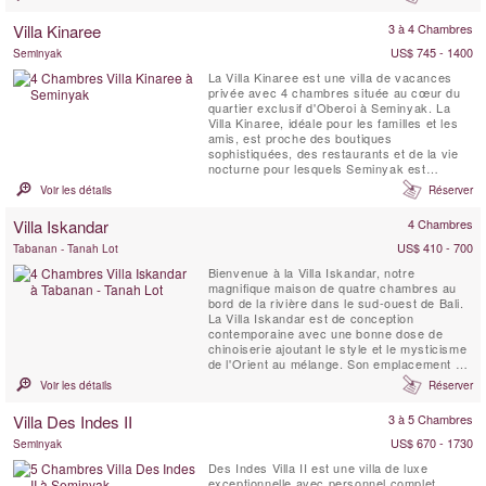
Nouvelle-Zélande (Rato signifie « coucher de
soleil » en maori, en hommage à la superbe
Villa Kinaree
3 à 4 Chambres
terrasse offrant une vue spectaculaire sur
les ...
US$ 745 - 1400
Seminyak
La Villa Kinaree est une villa de vacances
privée avec 4 chambres située au cœur du
quartier exclusif d'Oberoi à Seminyak. La
Villa Kinaree, idéale pour les familles et les
amis, est proche des boutiques
sophistiquées, des restaurants et de la vie
nocturne pour lesquels Seminyak est
devenue célèbre. Elle se trouve à quelques
Voir les détails
Réserver
pas de la plage de Seminyak.
Villa Iskandar
4 Chambres
US$ 410 - 700
Tabanan - Tanah Lot
Bienvenue à la Villa Iskandar, notre
magnifique maison de quatre chambres au
bord de la rivière dans le sud-ouest de Bali.
La Villa Iskandar est de conception
contemporaine avec une bonne dose de
chinoiserie ajoutant le style et le mysticisme
de l'Orient au mélange. Son emplacement a
été choisi pour sa beauté naturelle et son
Voir les détails
Réserver
charme rural tandis que les bons moments
et les boutiques de Seminyak ne sont qu'à
Villa Des Indes II
3 à 5 Chambres
13 kilomètres en voiture.
US$ 670 - 1730
Seminyak
Des Indes Villa II est une villa de luxe
exceptionnelle avec personnel complet