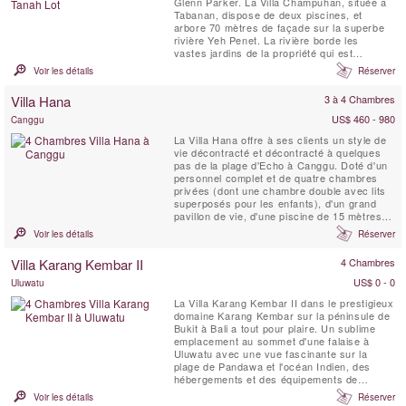
Glenn Parker. La Villa Champuhan, située a
Tabanan, dispose de deux piscines, et
arbore 70 mètres de façade sur la superbe
rivière Yeh Penet. La rivière borde les
vastes jardins de la propriété qui est
entourée par la nature et offre de jolies vues.
Voir les détails
Réserver
Villa Hana
3 à 4 Chambres
US$ 460 - 980
Canggu
La Villa Hana offre à ses clients un style de
vie décontracté et décontracté à quelques
pas de la plage d'Echo à Canggu. Doté d'un
personnel complet et de quatre chambres
privées (dont une chambre double avec lits
superposés pour les enfants), d'un grand
pavillon de vie, d'une piscine de 15 mètres,
d'une salle multimédia et d'une terrasse
Voir les détails
Réserver
barbecue, il est idéal pour les familles
actives en vacances ensemble ou pour les
Villa Karang Kembar II
4 Chambres
groupes d'amis attirés par Canggu. des
spots de ...
US$ 0 - 0
Uluwatu
La Villa Karang Kembar II dans le prestigieux
domaine Karang Kembar sur la péninsule de
Bukit à Bali a tout pour plaire. Un sublime
emplacement au sommet d'une falaise à
Uluwatu avec une vue fascinante sur la
plage de Pandawa et l'océan Indien, des
hébergements et des équipements de
première classe et les normes de service les
Voir les détails
Réserver
plus élevées de l'île des dieux. Cette villa de