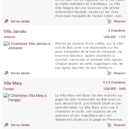
la station balnéaire de Candidasa. La Villa
Gita Segara est une luxueuse villa privée
entièrement équipée, située sur les rives
d'une baie tranquille de l'océan Indien, avec
un accès direct privé à une plage de sable
Voir les détails
Réserver
blanc et une vue dégagée sur l'océan, une
superbe piscine privée de 10 x 8 mètres
Villa Jamalu
4 Chambres
avec jacuzzi (avec une ...
US$ 630 - 1170
Jimbaran
Perché au sommet d'une colline, sur la côte
sud de Bali, avec vue imprenable sur les
eaux tranquilles de la baie de Jimbaran, se
trouve le fabuleux, quatre chambres à
coucher, conviviale et familiale Villa Jamalu.
Chaque aspect de cette magnifique villa, de
ses lignes épurées de ses intérieurs
élégants, vous promet le summum du luxe et
Voir les détails
Réserver
du divertissement. Trois étages
d'hébergement exceptionnelle offrent des
Villa Mary
4 à 5 Chambres
possibilités infinies pour le plaisir et la
détente: ...
US$ 955 - 1645
Canggu
La Villa Mary est dans l'un des endroits sur
plage les plus recherchés de Bali avec un
luxe décontracté, une intimité totale et une
sérénité totale. La Villa Mary avec ses 5
chambres en suite, ses espaces de vie
spacieux et son magnifique parc est
idéalement située sur la plage de Pererenan
connue seulement de quelques surfeurs
Voir les détails
Réserver
expérimentés et de quelques Balinais locaux.