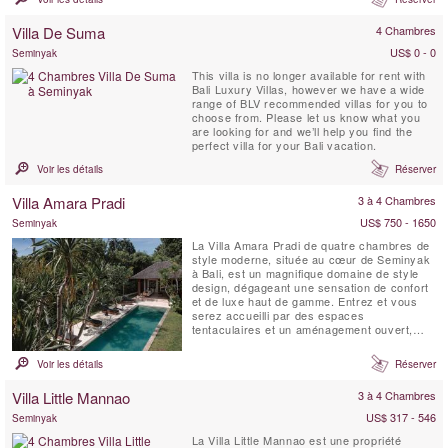
nature tout en vous procurant un confort
moderne incomparable. Parmi ses
Villa De Suma
4 Chambres
équipements modernes figurent Apple TV,
écrans plasma géants et installations design
US$ 0 - 0
Seminyak
...
This villa is no longer available for rent with
Bali Luxury Villas, however we have a wide
range of BLV recommended villas for you to
choose from. Please let us know what you
are looking for and we’ll help you find the
perfect villa for your Bali vacation.
Voir les détails
Réserver
Villa Amara Pradi
3 à 4 Chambres
US$ 750 - 1650
Seminyak
La Villa Amara Pradi de quatre chambres de
style moderne, située au cœur de Seminyak
à Bali, est un magnifique domaine de style
design, dégageant une sensation de confort
et de luxe haut de gamme. Entrez et vous
serez accueilli par des espaces
tentaculaires et un aménagement ouvert,
idéal pour un moment de détente avec vos
proches. Les intérieurs balinais terreux
Voir les détails
Réserver
rencontrent des designs modernes. Répartie
sur 2 niveaux, la Villa Amara Pradi propose
Villa Little Mannao
3 à 4 Chambres
des espaces de vie ...
US$ 317 - 546
Seminyak
La Villa Little Mannao est une propriété