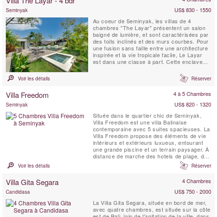
Villa The Layar - 4 bdr
meilleur de la vie tropicale.
US$ 830 - 1550
Seminyak
Au coeur de Seminyak, les villas de 4
chambres "The Layar" présentent un salon
baigné de lumière, et sont caractérisées par
des toits inclinés et des murs courbes. Pour
une fusion sans faille entre une architecture
inspirée et la vie tropicale facile, Le Layar
est dans une classe à part. Cette enclave
emblématique au cœur de Seminyak
comprend 23 villas, chaque ensemble dans
Voir les détails
Réserver
son propre sanctuaire de jardin très privé en
éventail à partir d'une colonnade centrale
Villa Freedom
4 à 5 Chambres
de...
US$ 820 - 1320
Seminyak
Située dans le quartier chic de Seminyak,
Villa Freedom est une villa Balinaise
contemporaine avec 5 suites spacieuses. La
Villa Freedom propose des éléments de vie
intérieurs et extérieurs luxueux, entourant
une grande piscine et un terrain paysager. À
distance de marche des hotels de plage, des
restaurants, des boutiques et de la vie
Voir les détails
Réserver
nocturne les plus en vogue de Seminyak, la
Villa Freedom a été construite selon les
Villa Gita Segara
4 Chambres
normes australiennes pour convenir aux
familles et aux ...
US$ 750 - 2000
Candidasa
La Villa Gita Segara, située en bord de mer,
avec quatre chambres, est située sur la côte
est de Bali, loin de l'agitation de la ville, dans