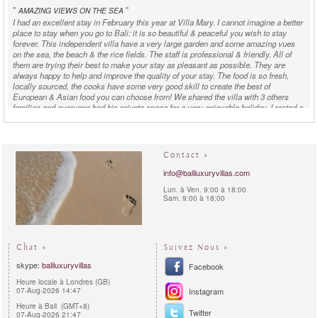
"
"
AMAZING VIEWS ON THE SEA
I had an excellent stay in February this year at Villa Mary. I cannot imagine a better
place to stay when you go to Bali: it is so beautiful & peaceful you wish to stay
forever. This independent villa have a very large garden and some amazing vues
on the sea, the beach & the rice fields. The staff is professional & friendly. All of
them are trying their best to make your stay as pleasant as possible. They are
always happy to help and improve the quality of your stay. The food is so fresh,
locally sourced, the cooks have some very good skill to create the best of
European & Asian food you can choose from! We shared the villa with 3 others
families and everyone had his private space for a very enjoyable holiday. I rested a
lot and I am considering coming back with my three children and some friends next
year.
Contact »
info@baliluxuryvillas.com
Lun. à Ven. 9:00 à 18:00
Sam. 9:00 à 18:00
Chat »
Suivez Nous »
skype:
baliluxuryvillas
Facebook
Heure locale à Londres (GB)
07-Aug-2026 14:47
Instagram
Heure à Bali (GMT+8)
Twitter
07-Aug-2026 21:47