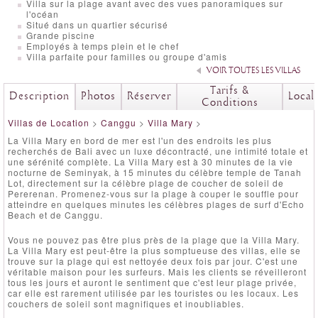
Villa sur la plage avant avec des vues panoramiques sur
l'océan
Situé dans un quartier sécurisé
Grande piscine
Employés à temps plein et le chef
Villa parfaite pour familles ou groupe d'amis
VOIR TOUTES LES VILLAS
Tarifs &
Description
Photos
Réserver
Local
Conditions
Villas de Location
>
Canggu
>
Villa Mary
>
La Villa Mary en bord de mer est l'un des endroits les plus
recherchés de Bali avec un luxe décontracté, une intimité totale et
une sérénité complète. La Villa Mary est à 30 minutes de la vie
nocturne de Seminyak, à 15 minutes du célèbre temple de Tanah
Lot, directement sur la célèbre plage de coucher de soleil de
Pererenan. Promenez-vous sur la plage à couper le souffle pour
atteindre en quelques minutes les célèbres plages de surf d'Echo
Beach et de Canggu.
Vous ne pouvez pas être plus près de la plage que la Villa Mary.
La Villa Mary est peut-être la plus somptueuse des villas, elle se
trouve sur la plage qui est nettoyée deux fois par jour. C'est une
véritable maison pour les surfeurs. Mais les clients se réveilleront
tous les jours et auront le sentiment que c'est leur plage privée,
car elle est rarement utilisée par les touristes ou les locaux. Les
couchers de soleil sont magnifiques et inoubliables.