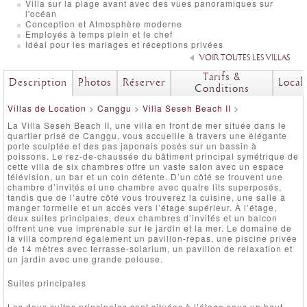
Villa sur la plage avant avec des vues panoramiques sur
l'océan
Conception et Atmosphère moderne
Employés à temps plein et le chef
Idéal pour les mariages et réceptions privées
VOIR TOUTES LES VILLAS
Tarifs &
Description
Photos
Réserver
Local
Conditions
Villas de Location
>
Canggu
>
Villa Seseh Beach II
>
La Villa Seseh Beach II, une villa en front de mer située dans le
quartier prisé de Canggu, vous accueille à travers une élégante
porte sculptée et des pas japonais posés sur un bassin à
poissons. Le rez-de-chaussée du bâtiment principal symétrique de
cette villa de six chambres offre un vaste salon avec un espace
télévision, un bar et un coin détente. D’un côté se trouvent une
chambre d’invités et une chambre avec quatre lits superposés,
tandis que de l’autre côté vous trouverez la cuisine, une salle à
manger formelle et un accès vers l’étage supérieur. À l’étage,
deux suites principales, deux chambres d’invités et un balcon
offrent une vue imprenable sur le jardin et la mer. Le domaine de
la villa comprend également un pavillon-repas, une piscine privée
de 14 mètres avec terrasse-solarium, un pavillon de relaxation et
un jardin avec une grande pelouse.
Suites principales
Les deux suites principales sont situées à l’étage sous un haut