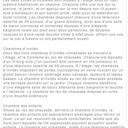
plafond traditionnel en chaume. Chacune offre une vue sur la
piscine, le jardin, et un aperçu sur la mer depuis son lit queen-
size à baldaquin et son balcon privé, idéal pour se détendre en
toute intimité. Les chambres disposent chacune d'une télévision
satellite de 39 pouces, d'un grand dressing, ainsi que d'une salle
de bains lumineuse et climatisée équipée d'une élégante
baignoire ovale sur pied pour deux personnes, de doubles
vasques et d'une vaste douche vitrée à effet pluie, offrant une vue
sur le ciel à travers un toit partiellement ouvert.
Chambres d’invités
Deux des trois chambres d’invités climatisées se trouvent à
l’étage, et la troisième au rez-de-chaussée. Chacune est équipée
d'un lit king-size (l’un pouvant être converti en lits jumeaux) et
d'une télévision satellite de 39 pouces. À l’étage, les chambres
d’invités disposent de portes coulissantes en verre ouvrant sur un
grand balcon commun aménagé avec canapés, fauteuils et tables
basses. La chambre d’invités située au rez-de-chaussée possède
une terrasse donnant sur le jardin. Chaque chambre bénéficie
d’une élégante salle de bains attenante avec baignoire et douche
à l’italienne. La chambre du rez-de-chaussée dispose en outre
d'une douche extérieure.
Chambre des enfants
Située au rez-de-chaussée, derrière la chambre d’invités, la
chambre des enfants est spécialement aménagée pour dormir et
jouer. Le sol est recouvert de poufs confortables, tandis que les
murs sont équipés de lits superposés pouvant accueillir quatre
enfants. La chambre est climatisée, dotée d'une télévision satellite