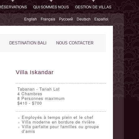
RÉSERVATIONS
QUI SOMMES NOUS
GESTION DE VILLAS
English
Français
Русский
Deutsch
Español
DESTINATION BALI
NOUS CONTACTER
Villa Iskandar
Tabanan - Tanah Lot
4
Chambres
8 Personnes maximum
$410 - $700
Employés à temps plein et le chef
Villa moderne en bordure de rivière
Villa parfaite pour familles ou groupe
d'amis