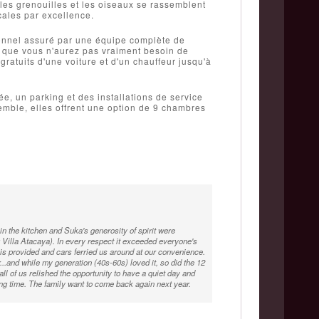
les grenouilles et les oiseaux se rassemblent
cales par excellence.
ionnel assuré par une équipe complète de
e que vous n'aurez pas vraiment besoin de
gratuits d'une voiture et d'un chauffeur jusqu'à
e, un parking et des installations de service
emble, elles offrent une option de 9 chambres
s in the kitchen and Suka's generosity of spirit were
 Villa Atacaya). In every respect it exceeded everyone's
 is provided and cars ferried us around at our convenience.
r...and while my generation (40s-60s) loved it, so did the 12
l of us relished the opportunity to have a quiet day and
ng time. The family want to come back again next year.