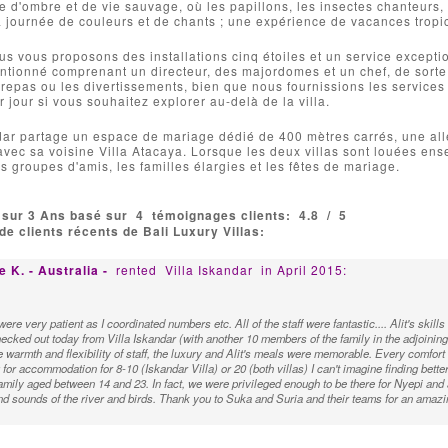
d'ombre et de vie sauvage, où les papillons, les insectes chanteurs, 
a journée de couleurs et de chants ; une expérience de vacances tropi
us vous proposons des installations cinq étoiles et un service except
ntionné comprenant un directeur, des majordomes et un chef, de sort
s repas ou les divertissements, bien que nous fournissions les services 
r jour si vous souhaitez explorer au-delà de la villa.
dar partage un espace de mariage dédié de 400 mètres carrés, une allé
vec sa voisine Villa Atacaya. Lorsque les deux villas sont louées ens
s groupes d'amis, les familles élargies et les fêtes de mariage.
 sur 3 Ans basé sur
4
témoignages clients:
4.8
/
5
e clients récents de Bali Luxury Villas:
 K. - Australia -
rented
Villa Iskandar
in April 2015:
were very patient as I coordinated numbers etc. All of the staff were fantastic.... Alit's skill
cked out today from Villa Iskandar (with another 10 members of the family in the adjoining
e warmth and flexibility of staff, the luxury and Alit's meals were memorable. Every comfort
 for accommodation for 8-10 (Iskandar Villa) or 20 (both villas) I can't imagine finding bette
mily aged between 14 and 23. In fact, we were privileged enough to be there for Nyepi and al
nd sounds of the river and birds. Thank you to Suka and Suria and their teams for an amazi