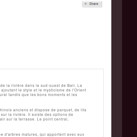
e la rivière dans le sud-ouest de Bali. La
outant le style et le mysticisme de l'Orient
ural tandis que les bons moments et les
nois anciens et dispose de parquet, de lits
ur la rivière. Il existe des options de
ir sur la terrasse. Le point central,
urée d'arbres matures, qui apportent avec eux