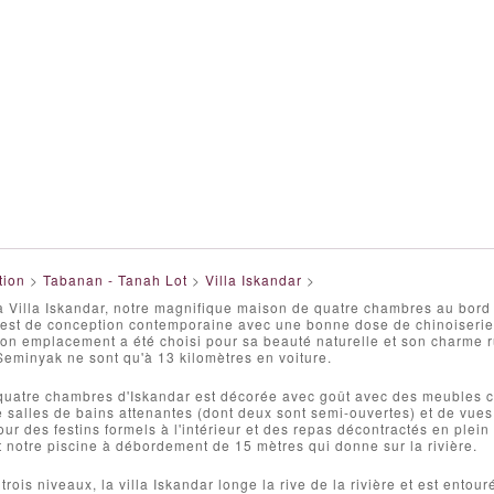
tion
>
Tabanan - Tanah Lot
>
Villa Iskandar
>
 Villa Iskandar, notre magnifique maison de quatre chambres au bord d
 est de conception contemporaine avec une bonne dose de chinoiserie aj
on emplacement a été choisi pour sa beauté naturelle et son charme r
eminyak ne sont qu'à 13 kilomètres en voiture.
uatre chambres d'Iskandar est décorée avec goût avec des meubles chi
 salles de bains attenantes (dont deux sont semi-ouvertes) et de vues s
ur des festins formels à l'intérieur et des repas décontractés en plein a
 notre piscine à débordement de 15 mètres qui donne sur la rivière.
 trois niveaux, la villa Iskandar longe la rive de la rivière et est ento