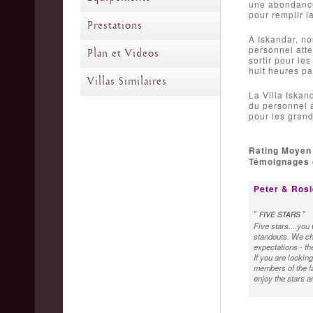
une abondance 
pour remplir l
Prestations
À Iskandar, no
personnel atte
Plan et Videos
sortir pour le
huit heures pa
Villas Similaires
La Villa Iskan
du personnel a
pour les grand
Rating Moyen
Témoignages d
Peter & Rosie
"
"
FIVE STARS
Five stars....you 
standouts. We che
expectations - th
If you are looking
members of the fa
enjoy the stars a