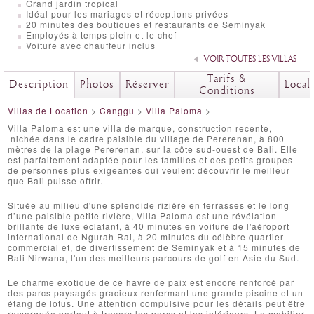
Grand jardin tropical
Idéal pour les mariages et réceptions privées
20 minutes des boutiques et restaurants de Seminyak
Employés à temps plein et le chef
Voiture avec chauffeur inclus
VOIR TOUTES LES VILLAS
Tarifs &
Description
Photos
Réserver
Local
Conditions
Villas de Location
>
Canggu
>
Villa Paloma
>
Villa Paloma est une villa de marque, construction recente,
nichée dans le cadre paisible du village de Pererenan, à 800
mètres de la plage Pererenan, sur la côte sud-ouest de Bali. Elle
est parfaitement adaptée pour les familles et des petits groupes
de personnes plus exigeantes qui veulent découvrir le meilleur
que Bali puisse offrir.
Située au milieu d'une splendide rizière en terrasses et le long
d’une paisible petite rivière, Villa Paloma est une révélation
brillante de luxe éclatant, à 40 minutes en voiture de l'aéroport
international de Ngurah Rai, à 20 minutes du célèbre quartier
commercial et, de divertissement de Seminyak et à 15 minutes de
Bali Nirwana, l'un des meilleurs parcours de golf en Asie du Sud.
Le charme exotique de ce havre de paix est encore renforcé par
des parcs paysagés gracieux renfermant une grande piscine et un
étang de lotus. Une attention compulsive pour les détails peut être
remarquée partout à travers les parcs et les intérieurs. Le mobilier