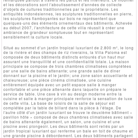
et les décorations sont l'aboutissement d'années de collecte
d’objets de cultures traditionnelles par le propriétaire. Les
antiquités indonésiennes, les sculptures traditionnelles en pierre,
les sculptures flamboyantes sur bois ne représentent que
quelques-uns des éléments ornementaux des bâtiments. Achevée
au début 2007, l'architecture de cette villa réussit à créer une
ambiance de grandeur somptueuse tout en représentant
sensiblement la culture locale.
Situé au sommet d’un jardin tropical luxuriant de 2.800 m², le long
de la rivière et des champs de riz riverains, la Villa Paloma est
composée de deux bâtiments distincts entourés d'un haut mur
assurant une tranquillité et une confidentialité totale. La maison
principale se compose de trois chambres climatisées complétées
par une salle de bains attenante; une grande salle de diner
donnant sur la piscine et le jardin; une zone salon accueillante et
chaleureuse; une pièce cinéma climatisée, une cuisine
entièrement équipée avec un petit espace salle à manger
confortable et une pièce attenante dans laquelle on prépare le
service de table. Une cave à vin au design moderne entre la
cuisine et salle à manger principale renforce la sensation de luxe
de cette villa. La base de loisirs de la salle de séjour est
complétée par la table de billard dans la pièce à l'étage. De
l'autre côté d'un jardin luxuriant se trouve le deuxième bâtiment «
pavillon hôte » composé de deux chambres climatisées avec salle
de bains attenante également, un salon, une cuisine et une
piscine avec plongeoir. Les deux bâtiments sont reliés par un
jardin tropical luxuriant qui renferme un bale en toit de chaume et
une grande piscine à débordement. Les deux bâtiments partagent