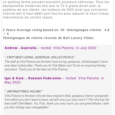
un parking fermé pouvant accueillir plusieurs véhicules. Tous les
équipements modernes tels que la TV à grand écran plat, le
système de son stéréo, les lecteurs de DVD ainsi que connexion
internet wifi à haut débit sont fournis pour assurer le haut niveau
international de confort requis.
5 Years Average rating based on
40
témoignages clients:
4.8
/
5
Témoignages de clients récents de Bali Luxury Villas:
Andrew - Australia -
rented
Villa Paloma
in July 2022:
"
"
STAFF MOST LOVING, GENEROUS, SKILLED PEOPLE
The staff at villa Paloma are the best most loving, generous, skilled people I have
ever been looked after. Thank you for Pak Malen and Tia for an amazing holiday
and place. Thank you all the team at Villa Paloma.
Igor & Kate. - Russian Federation -
rented
Villa Paloma
in
May 2022:
"
"
UNFORGETTABLE HOLIDAY
Villa Paloma is the best villa we have stayed in Bali, gorgeous interior and garden
from which you don’t want to leave. we will miss you very much !! The villa has the
best staff! Chef Malen, Tia, Putu, thank you very much, you are great fellows ! with
you this holiday was unforgettable !