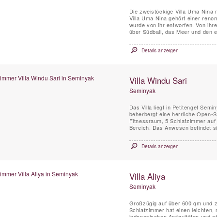
Die zweistöckige Villa Uma Nina m
Villa Uma Nina gehört einer renom
wurde von ihr entworfen. Von ihre
über Südbali, das Meer und den 
Details anzeigen
Villa Windu Sari
Seminyak
Das Villa liegt in Petitenget Sem
beherbergt eine herrliche Open-
Fitnessraum, 5 Schlafzimmer auf
Bereich. Das Anwesen befindet si
Details anzeigen
Villa Aliya
Seminyak
Großzügig auf über 600 qm und zwe
Schlafzimmer hat einen leichten,
indonesischen Antiquitäten und e