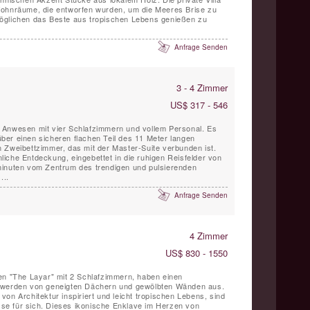
Wohnräume, die entworfen wurden, um die Meeres Brise zu
öglichen das Beste aus tropischen Lebens genießen zu
Anfrage Senden
3 - 4 Zimmer
US$ 317 - 546
tes Anwesen mit vier Schlafzimmern und vollem Personal. Es
 über einen sicheren flachen Teil des 11 Meter langen
 Zweibettzimmer, das mit der Master-Suite verbunden ist.
unliche Entdeckung, eingebettet in die ruhigen Reisfelder von
minuten vom Zentrum des trendigen und pulsierenden
...
Anfrage Senden
4 Zimmer
US$ 830 - 1550
en "The Layar" mit 2 Schlafzimmern, haben einen
d werden von geneigten Dächern und gewölbten Wänden aus.
on Architektur inspiriert und leicht tropischen Lebens, sind
asse für sich. Dieses ikonische Enklave im Herzen von