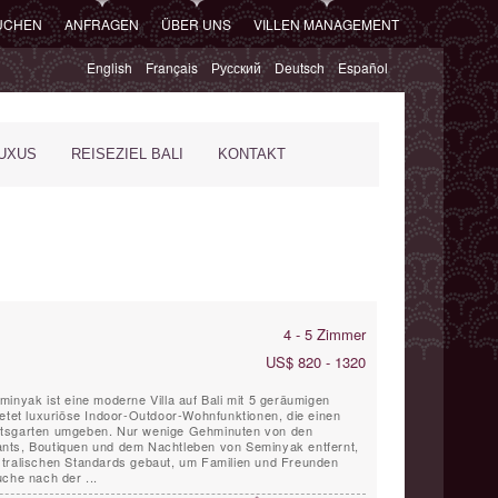
SUCHEN
ANFRAGEN
ÜBER UNS
VILLEN MANAGEMENT
English
Français
Русский
Deutsch
Español
XUS
REISEZIEL BALI
KONTAKT
4 - 5 Zimmer
US$ 820 - 1320
inyak ist eine moderne Villa auf Bali mit 5 geräumigen
ietet luxuriöse Indoor-Outdoor-Wohnfunktionen, die einen
ftsgarten umgeben. Nur wenige Gehminuten von den
nts, Boutiquen und dem Nachtleben von Seminyak entfernt,
stralischen Standards gebaut, um Familien und Freunden
che nach der ...