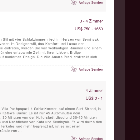
Anfrage Senden
3 - 4 Zimmer
US$ 750 - 1650
n Stil mit vier Schlafzimmern liegt im Herzen von Seminyak
nwesen im Designerstil, das Komfort und Luxus der
ie eintreten, werden Sie von weitläufigen Räumen und einem
für eine entspannte Zeit mit Ihren Lieben. Erdige
auf modernes Design. Die Villa Amara Pradi erstreckt sich
Anfrage Senden
4 Zimmer
US$ 0 - 1
e Villa Pushpapuri, 4 Schlafzimmer, auf einem Surf-Strand, in
es Ketewel Sanur. Es ist nur 45 Autominuten vom
li, 30 Minuten von der Kulturstadt Ubud und 30-45 Minuten
 und Nachtleben von Kuta und Seminyak. Es wird durch den
erkules und mehr begrenzt ist, ist es mit einer
rände von ...
Anfrage Senden