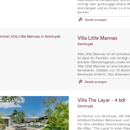
verfügt über großzügige offene 
einzufangen und es Ihnen zu erm
können.
Details anzeigen
Villa Little Mannao
Seminyak
Villa Little Mannao ist ein priva
ist ideal für Familien und verfügt
privaten Swimmingpools sowie ein
Villa Little Mannao ist eine ersta
Kerobokan, Südbali, nur 10 Auto
Seminyak entfernt. Das Anwesen 
Details anzeigen
Villa The Layar - 4 bdr
Seminyak
Im Herzen von Seminyak, die Vill
lichtdurchfluteten Wohnraum un
Für eine nahtlose Verschmelzung v
die Villen "The Layar"in einer Kl