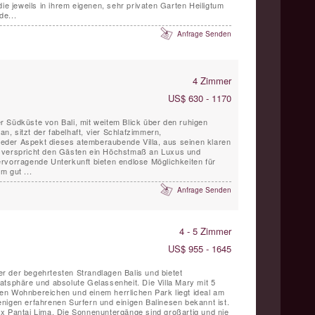
die jeweils in ihrem eigenen, sehr privaten Garten Heiligtum
de...
Anfrage Senden
4 Zimmer
US$ 630 - 1170
 Südküste von Bali, mit weitem Blick über den ruhigen
, sitzt der fabelhaft, vier Schlafzimmern,
 Jeder Aspekt dieses atemberaubende Villa, aus seinen klaren
ng, verspricht den Gästen ein Höchstmaß an Luxus und
rvorragende Unterkunft bieten endlose Möglichkeiten für
m gut ...
Anfrage Senden
4 - 5 Zimmer
US$ 955 - 1645
ner der begehrtesten Strandlagen Balis und bietet
atsphäre und absolute Gelassenheit. Die Villa Mary mit 5
en Wohnbereichen und einem herrlichen Park liegt ideal am
nigen erfahrenen Surfern und einigen Balinesen bekannt ist.
x Pantai Lima. Die Sonnenuntergänge sind großartig und nie