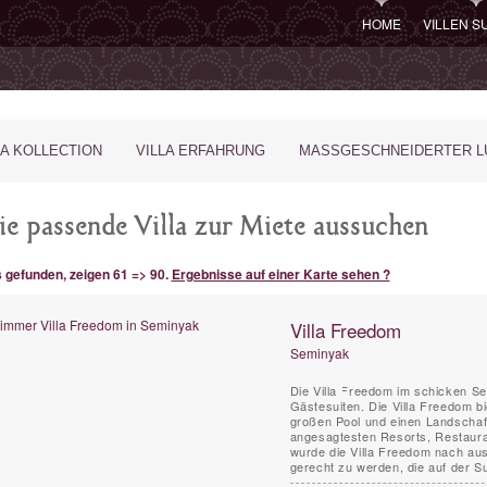
HOME
VILLEN 
LA KOLLECTION
VILLA ERFAHRUNG
MASSGESCHNEIDERTER LU
ie passende Villa zur Miete aussuchen
s gefunden, zeigen 61 => 90.
Ergebnisse auf einer Karte sehen ?
Villa Freedom
Seminyak
Die Villa Freedom im schicken Sem
Gästesuiten. Die Villa Freedom b
großen Pool und einen Landscha
angesagtesten Resorts, Restaura
wurde die Villa Freedom nach au
gerecht zu werden, die auf der Su