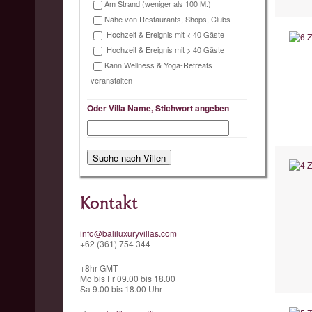
Am Strand (weniger als 100 M.)
Nähe von Restaurants, Shops, Clubs
Hochzeit & Ereignis mit < 40 Gäste
Hochzeit & Ereignis mit > 40 Gäste
Kann Wellness & Yoga-Retreats
veranstalten
Oder Villa Name, Stichwort angeben
Kontakt
info@baliluxuryvillas.com
+62 (361) 754 344
+8hr GMT
Mo bis Fr 09.00 bis 18.00
Sa 9.00 bis 18.00 Uhr