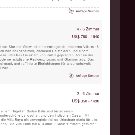
Anfrage Senden
4 - 6 Zimmer
US$ 780 - 1640
ist der Star der Show, eine hervorragende, moderne Villa mit 6
en von Kokospalmen, endlosen Reisfeldern und einem
an. Versteckt in einem von Kultur geprägten Dorf an der
 moderne asiatische Residenz Luxus und Glamour aus. Das
schmack und raffinierte Einrichtungen für anspruchsvolle
 von ...
Anfrage Senden
2 - 6 Zimmer
US$ 350 - 1430
f einem Hügel im Süden Balis und bietet einen
underschöne Landschaft und den Indischen Ozean. Mit
die Villa Bayu ein unvergleichliches Urlaubserlebnis für alle,
hen. Die Villa kann mit 6, 4 oder 2 Schlafzimmern gemietet