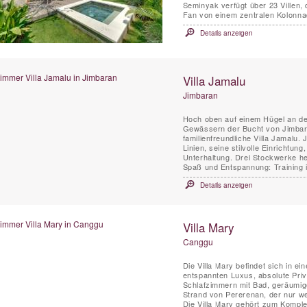
Seminyak verfügt über 23 Villen, 
Fan von einem zentralen Kolonna
Details anzeigen
Villa Jamalu
Jimbaran
Hoch oben auf einem Hügel an der
Gewässern der Bucht von Jimbaran
familienfreundliche Villa Jamalu.
Linien, seine stilvolle Einrichtu
Unterhaltung. Drei Stockwerke he
Spaß und Entspannung: Training i
Details anzeigen
Villa Mary
Canggu
Die Villa Mary befindet sich in ei
entspannten Luxus, absolute Priv
Schlafzimmern mit Bad, geräumig
Strand von Pererenan, der nur we
Die Villa Mary gehört zum Komple