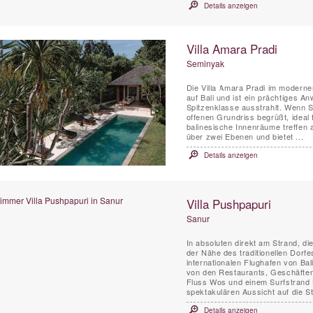
Details anzeigen
Villa Amara Pradi
Seminyak
Die Villa Amara Pradi im moderne
auf Bali und ist ein prächtiges A
Spitzenklasse ausstrahlt. Wenn S
offenen Grundriss begrüßt, ideal 
balinesische Innenräume treffen 
über zwei Ebenen und bietet ...
Details anzeigen
Villa Pushpapuri
Sanur
In absoluten direkt am Strand, di
der Nähe des traditionellen Dorf
internationalen Flughafen von Ba
von den Restaurants, Geschäften
Fluss Wos und einem Surfstrand H
spektakulären Aussicht auf die St
Details anzeigen