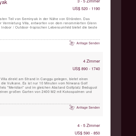
yak
3 - 5 Zimmer
US$ 520 - 1190
testen Teil von Seminyak in der Nähe von Stränden. Das
r Vermietung Villa, entworfen von dem renommierten Glenn
 Indoor / Outdoor-tropischen Lebensumfeld bietet die beste
Anfrage Senden
4 Zimmer
US$ 890 - 1740
-Villa direkt am Strand in Canggu gelegen, bietet einen
d die Vulkane. Es ist nur 10 Minuten vom Nirwana Golf
ls "Meridian" und im gleichen Abstand Golfplatz Beduguol
 einen großen Garten von 2400 M2 mit Kokospalmen und
Anfrage Senden
4 - 5 Zimmer
US$ 590 - 850