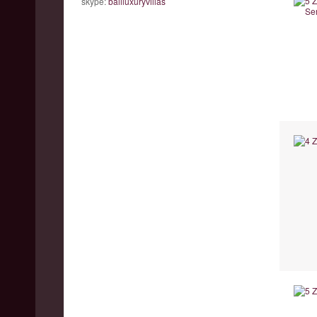
skype:
baliluxuryvillas