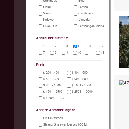
Seminyak
Bukit
Ubud
Lombok
Sanur
Candidasa
Ketewel
Uluwatu
Nusa Dua
Lembongan Island
Anzahl der Zimmer:
1
2
3
4
5
6
7
8
9
10
11
12
Preis:
$ 200 - 400
$ 401 - 500
$ 501 - 600
$ 601 - 800
$ 801 - 1000
$ 1001 - 1500
$ 1501 - 2500
$ 2501 - 10000
$ 10001 - ++++
Andere Anforderungen:
Mit Privatkoch
Strandnähe (weniger als 900 M.)