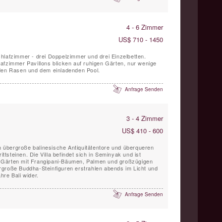
4 - 6 Zimmer
US$ 710 - 1450
hlafzimmer - drei Doppelzimmer und drei Einzelbetten.
afzimmer Pavillons blicken auf ruhigen Gärten, nur wenige
nden Rasen und dem einladenden Pool.
Anfrage Senden
3 - 4 Zimmer
US$ 410 - 600
ch übergroße balinesische Antiquitätentore und überqueren
ittsteinen. Die Villa befindet sich in Seminyak und ist
 Gärten mit Frangipani-Bäumen, Palmen und großzügigen
rgroße Buddha-Steinfiguren erstrahlen abends im Licht und
hre Bali wider.
Anfrage Senden