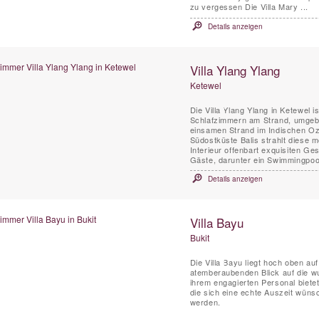
zu vergessen Die Villa Mary ...
Details anzeigen
Villa Ylang Ylang
Ketewel
Die Villa Ylang Ylang in Ketewel 
Schlafzimmern am Strand, umgeb
einsamen Strand im Indischen Oze
Südostküste Balis strahlt diese
Interieur offenbart exquisiten Ge
Gäste, darunter ein Swimmingpool
Details anzeigen
Villa Bayu
Bukit
Die Villa Bayu liegt hoch oben au
atemberaubenden Blick auf die w
ihrem engagierten Personal bietet 
die sich eine echte Auszeit wünsc
werden.