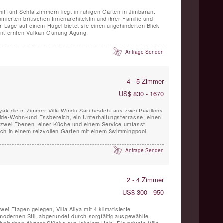
it fünf Schlafzimmern liegt in ruhigen Gärten in Jimbaran.
mierten britischen Innenarchitektin und ihrer Familie und
r Lage auf einem Hügel bietet sie einen ungehinderten Blick
entfernten Vulkan Gunung Agung.
Anfrage Senden
4 - 5 Zimmer
US$ 830 - 1670
inyak die 5-Zimmer Villa Windu Sari besteht aus zwei Pavillons
Side-Wohn-und Essbereich, ein Unterhaltungsterrasse, einen
 zwei Ebenen, einer Küche und einem Service umfasst
ch in einem reizvollen Garten mit einem Swimmingpool.
Anfrage Senden
2 - 4 Zimmer
US$ 300 - 950
i Etagen gelegen, Villa Aliya mit 4 klimatisierte
 modernen Stil, abgerundet durch sorgfältig ausgewählte
thnischen Akzent Stücke aus lokalem Holz. Die private Villa