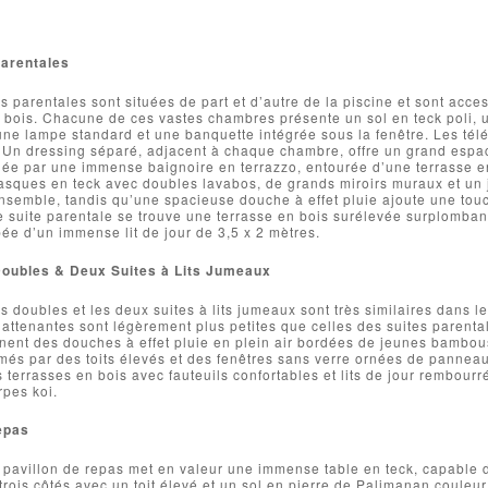
arentales
s parentales sont situées de part et d’autre de la piscine et sont acce
 bois. Chacune de ces vastes chambres présente un sol en teck poli, un
une lampe standard et une banquette intégrée sous la fenêtre. Les tél
 Un dressing séparé, adjacent à chaque chambre, offre un grand esp
née par une immense baignoire en terrazzo, entourée d’une terrasse e
asques en teck avec doubles lavabos, de grands miroirs muraux et un ja
nsemble, tandis qu’une spacieuse douche à effet pluie ajoute une touc
suite parentale se trouve une terrasse en bois surélevée surplombant
e d’un immense lit de jour de 3,5 x 2 mètres.
oubles & Deux Suites à Lits Jumeaux
s doubles et les deux suites à lits jumeaux sont très similaires dans l
 attenantes sont légèrement plus petites que celles des suites parenta
nent des douches à effet pluie en plein air bordées de jeunes bambou
més par des toits élevés et des fenêtres sans verre ornées de pannea
es terrasses en bois avec fauteuils confortables et lits de jour rembou
pes koi.
epas
pavillon de repas met en valeur une immense table en teck, capable d’
 trois côtés avec un toit élevé et un sol en pierre de Palimanan coule