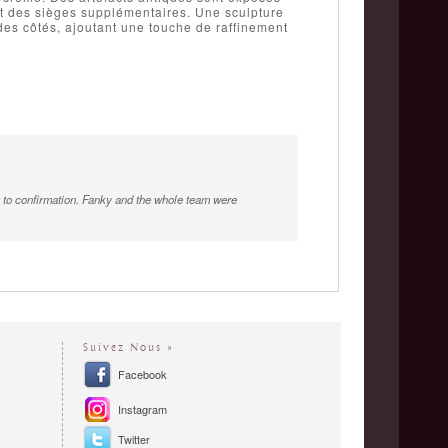
nt des sièges supplémentaires. Une sculpture
des côtés, ajoutant une touche de raffinement
ng to confirmation. Fanky and the whole team were
Suivez Nous »
Facebook
Instagram
Twitter