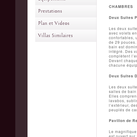
CHAMBRES
Prestations
Deux Suites P
Plan et Videos
Les deux suite
avec volets en
Villas Similaires
confortables, 
de 29 pouces.
bain est domi
intégré. Des v
complètent l’e
Devant chaque 
chacune équipé
Deux Suites D
Les deux suite
salles de bain
Elles compren
lavabos, subli
l’extérieur, d
peuplés de car
Pavillon de R
Le magnifique 
est ouvert sur