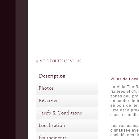
VOIR TOUTES LES VILLAS
Description
Villas de Loca
La Villa The B
Photos
rizières et d’
zones peu prof
Réserver
un panier de b
en bois de fer
luxe est à pro
Tarifs & Conditions
classe mondial
Localisation
Les vastes esp
climatisée ave
société, des l
Équipements