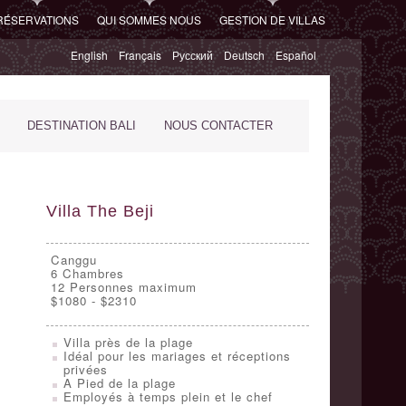
RÉSERVATIONS
QUI SOMMES NOUS
GESTION DE VILLAS
English
Français
Русский
Deutsch
Español
DESTINATION BALI
NOUS CONTACTER
Villa The Beji
Canggu
6
Chambres
12 Personnes maximum
$1080 - $2310
Villa près de la plage
Idéal pour les mariages et réceptions
privées
A Pied de la plage
Employés à temps plein et le chef