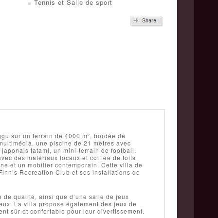
Tennis et Salle de sport
ggu sur un terrain de 4000 m², bordée de
e multimédia, une piscine de 21 mètres avec
aponais tatami, un mini-terrain de football,
avec des matériaux locaux et coiffée de toits
rne et un mobilier contemporain. Cette villa de
Finn’s Recreation Club et ses installations de
de qualité, ainsi que d’une salle de jeux
eux. La villa propose également des jeux de
nt sûr et confortable pour leur divertissement.