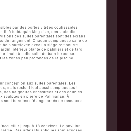
ssibles par des portes vitrées coulissantes
 lit à baldaquin king-size, des fauteuils
évisions des suites parentales sont des écrans
ace de rangement. Chaque somptueuse salle de
n bois surélevée avec un siège rembourré
rdin intérieur planté de palmiers et de taro
he finale à cette salle de bain luxueuse.
 les zones peu profondes de la piscine,
eur conception aux suites parentales. Les
les, mais restent tout aussi somptueuses !
s, des baignoires encastrées et des doubles
ux sculptés en pierre de Palimanan. À
rrés sont bordées d’étangs ornés de roseaux et
accueillir jusqu’à 18 convives. Le pavillon
ur crème. Des artefacts antiques sont exposés