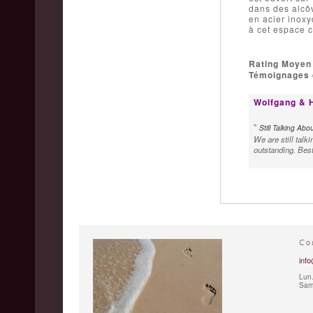
dans des alcôv
en acier inoxy
à cet espace c
Rating Moyen
Témoignages d
Wolfgang & H
"
Still Talking Abou
We are still talk
outstanding. Bes
Co
info
Lun.
Sam.