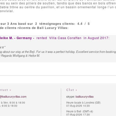
es au sein des piliers de soutien, tandis que des bancs en bois offre
dable trône au centre du pavillon, et un bassin ornemental longe l’un 
onvivial.
 sur 3 Ans basé sur
2
témoignages clients:
4.4
/
5
e clients récents de Bali Luxury Villas:
eike M. - Germany -
rented
Villa Casa Coraffan
in August 2017:
"
t It
ing about our stay at the Beji. For us it was a perfect holiday. Excellent service from booki
t Regards Wolfgang & Heike M.
ntact »
Chat »
@baliluxuryvillas.com
skype:
baliluxuryvillas
 à Ven. 9:00 à 18:00
Heure locale à Londres (GB)
 9:00 à 18:00
07-Aug-2026 10:30
Heure à Bali (GMT+8)
07-Aug-2026 17:30