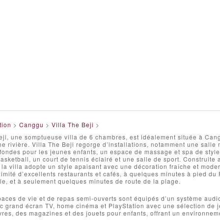
tion
>
Canggu
>
Villa The Beji
>
eji, une somptueuse villa de 6 chambres, est idéalement située à Can
une rivière. Villa The Beji regorge d’installations, notamment une sall
ondes pour les jeunes enfants, un espace de massage et spa de style j
asketball, un court de tennis éclairé et une salle de sport. Construite 
, la villa adopte un style apaisant avec une décoration fraîche et mode
ximité d’excellents restaurants et cafés, à quelques minutes à pied du 
e, et à seulement quelques minutes de route de la plage.
aces de vie et de repas semi-ouverts sont équipés d’un système audio 
c grand écran TV, home cinéma et PlayStation avec une sélection de j
ivres, des magazines et des jouets pour enfants, offrant un environneme