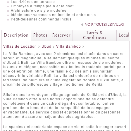
Les rizières en terrasse
Employés à temps plein et le chef
Architecture de style moderne
Idéale pour vacances en famille et entre amis
Petit-déjeuner continental inclus
VOIR TOUTES LES VILLAS
Tarifs &
Description
Photos
Réserver
Local
Conditions
Villas de Location
>
Ubud
>
Villa Bamboo
>
La Villa Bamboo, avec ses 2 chambres, est située dans un cadre
serein et magnifique, à seulement quelques minutes du centre
d'Ubud à Bali. La Villa Bamboo offre un espace de vie moderne,
luxueux et élégant, accessible aux fauteuils roulants, parfait pour
une célébration intime, une famille ou des amis souhaitant
découvrir le véritable Bali. La villa est entourée de rizières en
terrasses, de palmiers et d'une végétation tropicale luxuriante, à
proximité du pittoresque village traditionnel de Keliki.
Située dans le verdoyant village agricole de Keliki près d'Ubud, la
Villa Bamboo offre à ses hôtes l'opportunité de se détendre
complètement dans un cadre élégant et confortable, tout en
profitant de la beauté et de la tranquillité de la campagne
environnante. Le service discret et professionnel du personnel
attentionné assure un séjour des plus agréables.
Le spacieux et confortable espace de vie et salle à manger ouvert
de la Villa Bamboo comprend également un bar et une cuisine