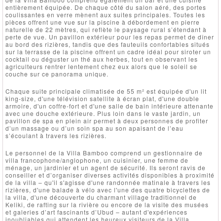
entièrement équipée. De chaque côté du salon aéré, des portes
coulissantes en verre mènent aux suites principales. Toutes les
pièces offrent une vue sur la piscine à débordement en pierre
naturelle de 22 mètres, qui reflète le paysage rural s’étendant à
perte de vue. Un pavillon extérieur pour les repas permet de dîner
au bord des rizières, tandis que des fauteuils confortables situés
sur la terrasse de la piscine offrent un cadre idéal pour siroter un
cocktail ou déguster un thé aux herbes, tout en observant les
agriculteurs rentrer lentement chez eux alors que le soleil se
couche sur ce panorama unique.
Chaque suite principale climatisée de 55 m² est équipée d'un lit
king-size, d'une télévision satellite à écran plat, d'une double
armoire, d'un coffre-fort et d'une salle de bain intérieure attenante
avec une douche extérieure. Plus loin dans le vaste jardin, un
pavillon de spa en plein air permet à deux personnes de profiter
d’un massage ou d’un soin spa au son apaisant de l’eau
s’écoulant à travers les rizières.
Le personnel de la Villa Bamboo comprend un gestionnaire de
villa francophone/anglophone, un cuisinier, une femme de
ménage, un jardinier et un agent de sécurité. Ils seront ravis de
conseiller et d’organiser diverses activités disponibles à proximité
de la villa – qu'il s'agisse d'une randonnée matinale à travers les
rizières, d'une balade à vélo avec l'une des quatre bicyclettes de
la villa, d'une découverte du charmant village traditionnel de
Keliki, de rafting sur la rivière ou encore de la visite des musées
et galeries d’art fascinants d’Ubud – autant d'expériences
inoubliables qui attendent les heureux visiteurs de la Villa