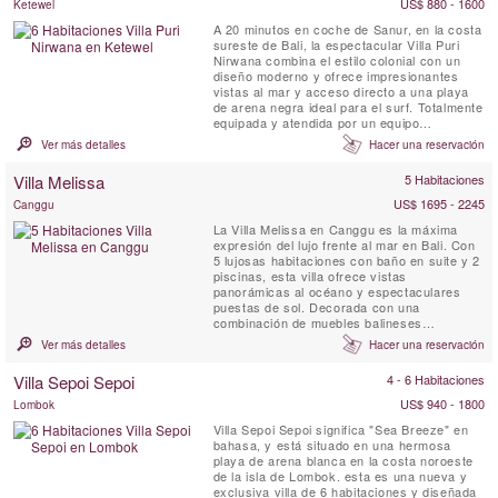
US$ 880 - 1600
Ketewel
A 20 minutos en coche de Sanur, en la costa
sureste de Bali, la espectacular Villa Puri
Nirwana combina el estilo colonial con un
diseño moderno y ofrece impresionantes
vistas al mar y acceso directo a una playa
de arena negra ideal para el surf. Totalmente
equipada y atendida por un equipo
profesional de personal, esta villa puede
Ver más detalles
Hacer una reservación
alojar cómodamente hasta 20 personas en
seis amplias suites. Con múltiples espacios
Villa Melissa
5 Habitaciones
de estar, una sala multimedia, pabellones
junto a la piscina y ...
US$ 1695 - 2245
Canggu
La Villa Melissa en Canggu es la máxima
expresión del lujo frente al mar en Bali. Con
5 lujosas habitaciones con baño en suite y 2
piscinas, esta villa ofrece vistas
panorámicas al océano y espectaculares
puestas de sol. Decorada con una
combinación de muebles balineses
contemporáneos y antigüedades, la Villa
Ver más detalles
Hacer una reservación
Melissa presenta un ambiente moderno y
acogedor en sus dos amplias plantas. Aquí
Villa Sepoi Sepoi
4 - 6 Habitaciones
se sentirá como en casa, pero con la ventaja
de contar con un mayordomo, servicio ...
US$ 940 - 1800
Lombok
Villa Sepoi Sepoi significa "Sea Breeze" en
bahasa, y está situado en una hermosa
playa de arena blanca en la costa noroeste
de la isla de Lombok. esta es una nueva y
exclusiva villa de 6 habitaciones y diseñada