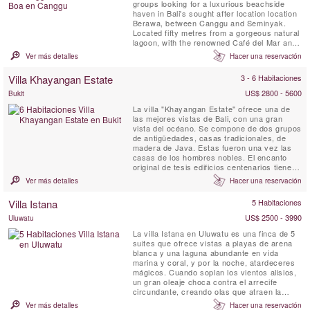
groups looking for a luxurious beachside
haven in Bali's sought after location location
Berawa, between Canggu and Seminyak.
Located fifty metres from a gorgeous natural
lagoon, with the renowned Café del Mar and
Lalaguna just a 100 m stroll from your front
Ver más detalles
Hacer una reservación
door, the three villas have been designed to
an extremely high standard, each with its
Villa Khayangan Estate
3 - 6 Habitaciones
own unique character. Five-bedroomed Villa
Gu, four-bedroomed ...
US$ 2800 - 5600
Bukit
La villa "Khayangan Estate" ofrece una de
las mejores vistas de Bali, con una gran
vista del océano. Se compone de dos grupos
de antigüedades, casas tradicionales, de
madera de Java. Estas fueron una vez las
casas de los hombres nobles. El encanto
original de tesis edificios centenarios tiene
viejas glorias guardados.
Ver más detalles
Hacer una reservación
Villa Istana
5 Habitaciones
US$ 2500 - 3990
Uluwatu
La villa Istana en Uluwatu es una finca de 5
suites que ofrece vistas a playas de arena
blanca y una laguna abundante en vida
marina y coral, y por la noche, atardeceres
mágicos. Cuando soplan los vientos alisios,
un gran oleaje choca contra el arrecife
circundante, creando olas que atraen la
atención de surfistas de todo el mundo.
Ver más detalles
Hacer una reservación