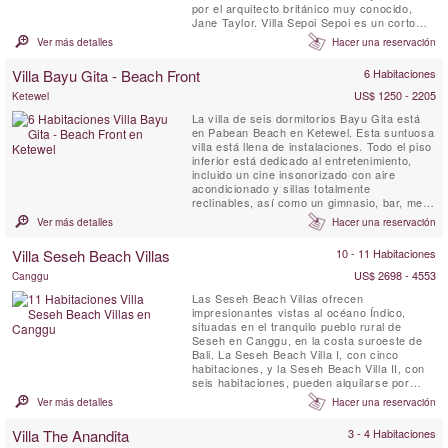
por el arquitecto británico muy conocido,
Jane Taylor. Villa Sepoi Sepoi es un corto
vuelo desde Bali, Perth y Singapur.
Ver más detalles
Hacer una reservación
Villa Bayu Gita - Beach Front
6 Habitaciones
US$ 1250 - 2205
Ketewel
La villa de seis dormitorios Bayu Gita está
en Pabean Beach en Ketewel. Esta suntuosa
villa está llena de instalaciones. Todo el piso
inferior está dedicado al entretenimiento,
incluido un cine insonorizado con aire
acondicionado y sillas totalmente
reclinables, así como un gimnasio, bar, mesa
de billar, tablero de dardos y área de
Ver más detalles
Hacer una reservación
descanso. aire. Descaradamente en su
decadencia, la villa tiene seis habitaciones,
Villa Seseh Beach Villas
10 - 11 Habitaciones
con las dos enormes suites principales con
piscinas y salones ...
US$ 2698 - 4553
Canggu
Las Seseh Beach Villas ofrecen
impresionantes vistas al océano Índico,
situadas en el tranquilo pueblo rural de
Seseh en Canggu, en la costa suroeste de
Bali. La Seseh Beach Villa I, con cinco
habitaciones, y la Seseh Beach Villa II, con
seis habitaciones, pueden alquilarse por
separado o juntas, proporcionando un total
Ver más detalles
Hacer una reservación
de once habitaciones con capacidad para
hasta 20 adultos y 4 niños. Nuestro equipo
Villa The Anandita
3 - 4 Habitaciones
excepcional ha sido formado