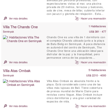
espectaculares vistas al mar, una piscina
privada de 20 metros, terrazas y balcones,
sala de cine, mesa de billar, cubierta inferior
con jacuzzi y glorieta de relajación . Esta
villa excepcional en Bali está ubicada en los
Ver más detalles
Hacer una reservación
terrenos de un resort de lujo en lo alto de un
acantilado en la espectacular península de
Villa The Chands One
1 Habitaciones
Bukit. Aquí, puede disfrutar de todos los ...
US$ 381 - 477
Seminyak
Chands One es una villa de 1 dormitorio con
el complejo Chands ubicado junto a la playa
de Batu Belig en Seminyak. A poca distancia
en automóvil del centro de Seminyak, The
Chands One tiene una ubicación ideal para
disfrutar de la paz y la tranquilidad, pero
permanece cerca de los populares
restaurantes, boutiques y cafeterías. Esta
Ver más detalles
Hacer una reservación
villa de 1 dormitorio ofrece una escapada
romántica y relajante para sus vacaciones
Villa Atas Ombak
5 Habitaciones
tropicales con piscina privada y cocina
americana.
US$ 2210 - 4000
Seminyak
Villa Atas Ombak es absoluta frente a la
playa. Está considerado como una de las
villas más lujosas de Bali. Tiene cobertura
de prensa mundial de Marie Claire para
revistas como Vogue. Atas Ombak incluye
cinco dormitorios y una gran variedad de
espacios de vida.
Ver más detalles
Hacer una reservación