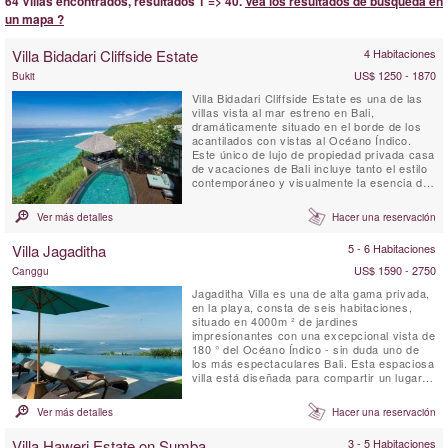
64 Villas encontrados, resultados 1 => 40.
Vea los resultados de búsqueda en
un mapa ?
Villa Bidadari Cliffside Estate
4 Habitaciones
US$ 1250 - 1870
Bukit
Villa Bidadari Cliffside Estate es una de las
villas vista al mar estreno en Bali,
dramáticamente situado en el borde de los
acantilados con vistas al Océano Índico.
Este único de lujo de propiedad privada casa
de vacaciones de Bali incluye tanto el estilo
contemporáneo y visualmente la esencia de
Bali. Hay tres dormitorios con baño
espectaculares en la residencia principal y
Ver más detalles
Hacer una reservación
un dormitorio con baño en cuarto lugar, una
cabaña de estilo balinés se encuentra abajo
Villa Jagaditha
5 - 6 Habitaciones
del ...
US$ 1590 - 2750
Canggu
Jagaditha Villa es una de alta gama privada,
en la playa, consta de seis habitaciones,
situado en 4000m ² de jardines
impresionantes con una excepcional vista de
180 ° del Océano Índico - sin duda uno de
los más espectaculares Bali. Esta espaciosa
villa está diseñada para compartir un lugar
idílico para reuniones familiares y reuniones.
Si usted es 2 o 12, el personal encantador y
Ver más detalles
Hacer una reservación
atento se hará cargo de todas sus
necesidades.
Villa Haweri Estate on Sumba
3 - 5 Habitaciones