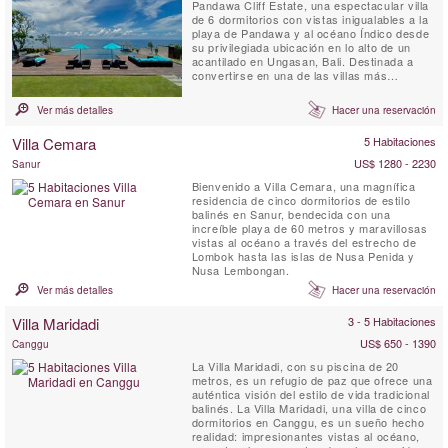
Pandawa Cliff Estate, una espectacular villa
de 6 dormitorios con vistas inigualables a la
playa de Pandawa y al océano Índico desde
su privilegiada ubicación en lo alto de un
acantilado en Ungasan, Bali. Destinada a
convertirse en una de las villas más
exclusivas de la isla, The Pala es perfecta
tanto para bodas grandiosas como para
Ver más detalles
Hacer una reservación
unas vacaciones familiares inolvidables o
incluso para una escapada romántica de
Villa Cemara
5 Habitaciones
lujo.
US$ 1280 - 2230
Sanur
Bienvenido a Villa Cemara, una magnífica
residencia de cinco dormitorios de estilo
balinés en Sanur, bendecida con una
increíble playa de 60 metros y maravillosas
vistas al océano a través del estrecho de
Lombok hasta las islas de Nusa Penida y
Nusa Lembongan.
Ver más detalles
Hacer una reservación
Villa Maridadi
3 - 5 Habitaciones
US$ 650 - 1390
Canggu
La Villa Maridadi, con su piscina de 20
metros, es un refugio de paz que ofrece una
auténtica visión del estilo de vida tradicional
balinés. La Villa Maridadi, una villa de cinco
dormitorios en Canggu, es un sueño hecho
realidad: impresionantes vistas al océano,