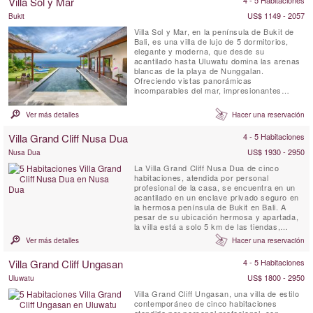
Villa Sol y Mar
terrazas de arroz y una serie de
promontorios, el más cercano de ...
US$ 1149 - 2057
Bukit
Villa Sol y Mar, en la península de Bukit de
Bali, es una villa de lujo de 5 dormitorios,
elegante y moderna, que desde su
acantilado hasta Uluwatu domina las arenas
blancas de la playa de Nunggalan.
Ofreciendo vistas panorámicas
incomparables del mar, impresionantes
puestas de sol sobre el Océano Índico y la
noche una magnífica bóveda celestial. El
Ver más detalles
Hacer una reservación
diseño simple y elegante de Villa Sol y Mar
ofrece una estancia cómoda y lujosa en la
Villa Grand Cliff Nusa Dua
4 - 5 Habitaciones
playa. Es un lugar ideal para que ...
US$ 1930 - 2950
Nusa Dua
La Villa Grand Cliff Nusa Dua de cinco
habitaciones, atendida por personal
profesional de la casa, se encuentra en un
acantilado en un enclave privado seguro en
la hermosa península de Bukit en Bali. A
pesar de su ubicación hermosa y apartada,
la villa está a solo 5 km de las tiendas,
restaurantes, golf y actividades de deportes
Ver más detalles
Hacer una reservación
acuáticos de Nusa Dua, todos los cuales
son fácilmente accesibles con el automóvil y
Villa Grand Cliff Ungasan
4 - 5 Habitaciones
el conductor de cortesía de la villa. Esta villa
balinesa de ...
US$ 1800 - 2950
Uluwatu
Villa Grand Cliff Ungasan, una villa de estilo
contemporáneo de cinco habitaciones
atendida por personal profesional, con