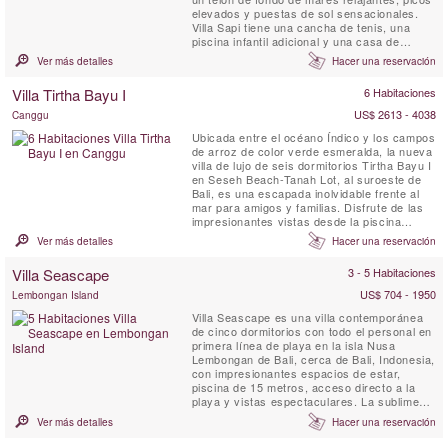
elevados y puestas de sol sensacionales.
Villa Sapi tiene una cancha de tenis, una
piscina infantil adicional y una casa de
huéspedes independiente de 2 dormitorios.
Ver más detalles
Hacer una reservación
Sapi con su arquitectura funky, ubicada en
un terreno de 2500m2, ofrece un servicio
Villa Tirtha Bayu I
6 Habitaciones
ejemplar y cocina gourmet. El enorme jardín
frente a ...
US$ 2613 - 4038
Canggu
Ubicada entre el océano Índico y los campos
de arroz de color verde esmeralda, la nueva
villa de lujo de seis dormitorios Tirtha Bayu I
en Seseh Beach-Tanah Lot, al suroeste de
Bali, es una escapada inolvidable frente al
mar para amigos y familias. Disfrute de las
impresionantes vistas desde la piscina
infinita de 14 metros rodeada de
Ver más detalles
Hacer una reservación
exuberantes jardines tropicales, juegue una
partida de billar, haga ejercicio en el
Villa Seascape
3 - 5 Habitaciones
gimnasio o simplemente siéntese y disfrute
de la serenidad ...
US$ 704 - 1950
Lembongan Island
Villa Seascape es una villa contemporánea
de cinco dormitorios con todo el personal en
primera línea de playa en la isla Nusa
Lembongan de Bali, cerca de Bali, Indonesia,
con impresionantes espacios de estar,
piscina de 15 metros, acceso directo a la
playa y vistas espectaculares. La sublime
Villa Seascape deslumbra en una medialuna
Ver más detalles
Hacer una reservación
de arena blanca blanqueada en Nusa
Lembongan, una pequeña isla a solo media