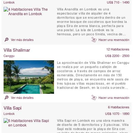
profesionalmente para ofrecerle un servicio
US$ 710 - 1490
Lombok
...
Villa Anandita en Lombok es una
espectacular villa de alquiler de 4
dormitorios que se encuentra dentro de un
enorme bosque de cocoteros que bordea la
playa Sira de arena blanca, perfecta para
una postal. La isla de Lombok es la
hermosa, pero un poco tímida, vecina de
Bali. Con hectáreas de espacio y cuatro
Ver más detalles
Hacer una reservación
encantadores pabellones de dormitorios,
Villa Anandita es ideal para familias o grupos
Villa Shalimar
12 Habitaciones
de amigos que buscan unas vacaciones
para alejarse de todo en una hermosa
US$ 2200 - 2500
Canggu
ubicación en...
La aproximación de Villa Shalimar en Canggu
se realiza por un pequeño callejón de
cocoteros a través de campos de arroz
esmeralda. Directamente en más de 150
metros de playa, se encuentra este oasis de
tres lujosas villas espaciosas, en el pueblo
tradicional de Seseh, en la costa suroeste
de Bali. Shalimar se caracteriza por la
arquitectura tropical contemporánea, la vida
Ver más detalles
Hacer una reservación
al aire libre y la abundancia de luz. Una
serena estatua de Buda en la entrada,
Villa Sapi
6 Habitaciones
cascadas, un estanque de...
US$ 1070 - 1890
Lombok
Villa Sapi en Lombok es una obra maestra
de diseño de 5 dormitorios y 3 piscinas. Villa
Sapi está rodeada por la playa de Sira con
un telón de fondo de mares relajantes, picos