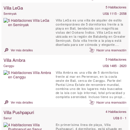
Villa LeGa
5 Habitaciones
US$ 1115 - 2058
Seminyak
Villa LeGa es una villa de alquiler de estilo
contemporáneo de 5 dormitorios frente a la
playa en Bali, bendecida con magníficas
vistas del Océano Índico. Villa LeGa está
ubicada en la región de Batubelig en Greater
Seminyak. Esta villa frente a la playa está
diseñada para ser cómoda y elegante.
También disfruta de vistas de 180 grados de
Ver más detalles
Hacer una reservación
la puesta de sol y del océano desde dos
terrazas amuebladas en el piso superior, lo
Villa Ambra
5 Habitaciones
que le permite relajarse en puro lujo y estilo
...
US$ 1485 - 2620
Canggu
Villa Ambra es una villa de 5 dormitorios
frente al mar en Pererenan, en la costa
oeste de Bali, cerca de Canggu. Parte del
Pantai Lima Estate de renombre mundial,
combina uno de los lugares más buscados
de la isla con lujo informal, total privacidad y
completa serenidad. Incluso tiene su propio
cine privado y una biblioteca bien surtida
Ver más detalles
Hacer una reservación
con iMac e impresora. Las cinco suites
tienen terrazas con vista al océano y
Villa Pushpapuri
4 Habitaciones
difieren en diseño entre sí. Amplios jardines
y césped rodean ...
US$ 0 - 1
Sanur
En primerísima línea de playa, Villa
Pushpapuri, 4 dormitorios, está situado en