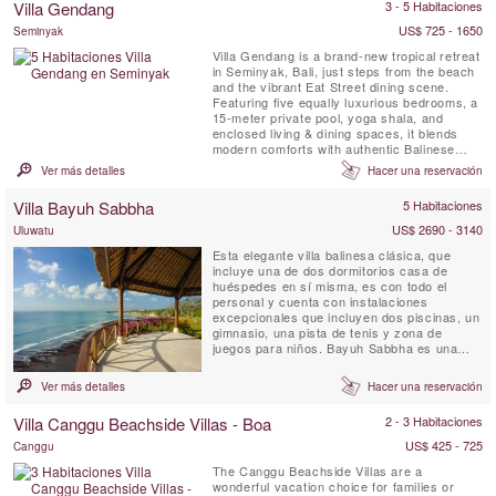
Villa Gendang
3 - 5 Habitaciones
hora en barco desde Sanur. Impresionante
espacio de estar interior y ...
US$ 725 - 1650
Seminyak
Villa Gendang is a brand-new tropical retreat
in Seminyak, Bali, just steps from the beach
and the vibrant Eat Street dining scene.
Featuring five equally luxurious bedrooms, a
15-meter private pool, yoga shala, and
enclosed living & dining spaces, it blends
modern comforts with authentic Balinese
charm. Complete with butler service, daily
Ver más detalles
Hacer una reservación
breakfast, and seamless access to
Seminyak’s best cafés, shops, and beach
Villa Bayuh Sabbha
5 Habitaciones
clubs, Villa Gendang is the perfect luxury
escape.
US$ 2690 - 3140
Uluwatu
Esta elegante villa balinesa clásica, que
incluye una de dos dormitorios casa de
huéspedes en sí misma, es con todo el
personal y cuenta con instalaciones
excepcionales que incluyen dos piscinas, un
gimnasio, una pista de tenis y zona de
juegos para niños. Bayuh Sabbha es una
opción ideal para familias y grupos por igual,
pero la villa realmente entra en su cuenta
Ver más detalles
Hacer una reservación
como un lugar mágico e inolvidable boda.
Villa Canggu Beachside Villas - Boa
2 - 3 Habitaciones
US$ 425 - 725
Canggu
The Canggu Beachside Villas are a
wonderful vacation choice for families or