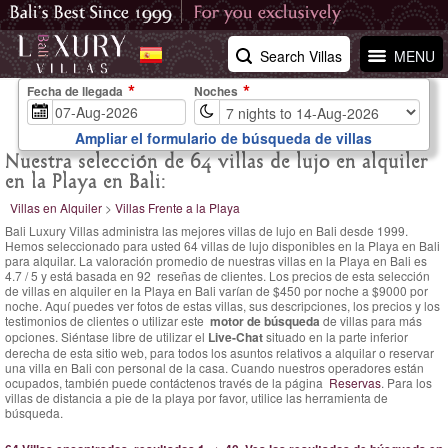
Search Villas
MENU
Fecha de llegada
Noches
Ampliar el formulario de búsqueda de villas
Nuestra selección de 64 villas de lujo en alquiler
en la Playa en Bali:
Villas en Alquiler
>
Villas Frente a la Playa
Bali Luxury Villas administra las mejores villas de lujo en Bali desde 1999.
Hemos seleccionado para usted 64 villas de lujo disponibles en la Playa en Bali
para alquilar. La
valoración promedio de nuestras villas en la Playa en Bali es
4.7
/
5
y está basada en
92
reseñas de clientes.
Los precios de esta selección
de villas en alquiler en la Playa en Bali varían
de $450 por noche
a $9000 por
noche. Aquí puedes ver fotos de estas villas, sus descripciones, los precios y los
testimonios de clientes o utilizar este
motor de búsqueda
de villas para más
opciones. Siéntase libre de utilizar el
Live-Chat
situado en la parte inferior
derecha de esta sitio web, para todos los asuntos relativos a alquilar o reservar
una villa en Bali con personal de la casa. Cuando nuestros operadores están
ocupados, también puede contáctenos través de la página
Reservas
. Para los
villas de distancia a pie de la playa por favor, utilice las herramienta de
búsqueda.