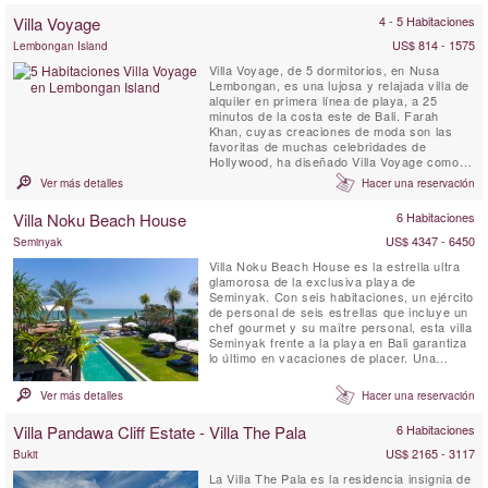
Villa Voyage
4 - 5 Habitaciones
US$ 814 - 1575
Lembongan Island
Villa Voyage, de 5 dormitorios, en Nusa
Lembongan, es una lujosa y relajada villa de
alquiler en primera línea de playa, a 25
minutos de la costa este de Bali. Farah
Khan, cuyas creaciones de moda son las
favoritas de muchas celebridades de
Hollywood, ha diseñado Villa Voyage como
una lujosa morada para los pies descalzos,
Ver más detalles
Hacer una reservación
manteniendo al mismo tiempo el encanto del
viejo mundo de los suelos de madera de
Villa Noku Beach House
6 Habitaciones
coco, el bambú, el techo de paja de alang-
alang y las lámparas de madera ...
US$ 4347 - 6450
Seminyak
Villa Noku Beach House es la estrella ultra
glamorosa de la exclusiva playa de
Seminyak. Con seis habitaciones, un ejército
de personal de seis estrellas que incluye un
chef gourmet y su maître personal, esta villa
Seminyak frente a la playa en Bali garantiza
lo último en vacaciones de placer. Una
enorme bale entretenida con terrazas y
terrazas cubiertas, un spa con piscina
Ver más detalles
Hacer una reservación
profunda más amplios jardines tropicales y
una fabulosa cancha de tenis frente al
Villa Pandawa Cliff Estate - Villa The Pala
6 Habitaciones
océano flanquean la ...
US$ 2165 - 3117
Bukit
La Villa The Pala es la residencia insignia de