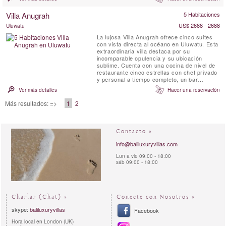
cuenta con dos pabellones dentro de un
jardín tropical, lo que brinda a sus
Villa Anugrah
5 Habitaciones
huéspedes mucho espacio y el ambiente
perfecto para el ...
US$ 2688 - 2688
Uluwatu
La lujosa Villa Anugrah ofrece cinco suites
con vista directa al océano en Uluwatu. Esta
extraordinaria villa destaca por su
incomparable opulencia y su ubicación
sublime. Cuenta con una cocina de nivel de
restaurante cinco estrellas con chef privado
y personal a tiempo completo, un bar
hundido con impresionantes vistas al
Ver más detalles
Hacer una reservación
océano, una sala de juegos dedicada para
niños con juguetes, un comedor y sala de
Más resultados: =>
1
2
estar totalmente climatizados, una piscina
infinita privada de 25 metros, ...
Contacto »
info@baliluxuryvillas.com
Lun a vie 09:00 - 18:00
sáb 09:00 - 18:00
Charlar (Chat) »
Conecte con Nosotros »
skype:
baliluxuryvillas
Facebook
Hora local en London (UK)