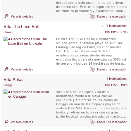
del océano, a solo unos metros de la línea
de marea alta. Este es el lugar perfecto para
disfrutar de privacidad y aislamiento, ideal
para una escapada romántica o una luna de
Ver más detalles
Hacer una reservación
miel. Desde aquí, tendrás una vista directa
de la famosa ola de surf llamada "God’s
Villa The Luxe Bali
1 - 4 Habitaciones
Left", de los 2,5 km de arena blanca de ...
US$ 1320 - 2795
Uluwatu
La Villa The Luxe Bali de 4 dormitorios,
situada sobre la famosa playa de surf Bali
Padang-Padang en Bukit, es el colmo del
lujo. The Luxe Bali es una de las 3
residencias privadas dentro de una
exclusiva finca cerrada que abarca 5000 m2
de terreno y bordea 26 hectáreas de bosque
virgen. Ubicada en lo alto de uno de los
Ver más detalles
Hacer una reservación
mejores acantilados de Bali, la villa ofrece
vistas asombrosas de las olas y las playas
Villa Arika
4 Habitaciones
de abajo, la costa de Kuta y Seminyak a lo
lejos y el majestuoso volcán ...
US$ 1150 - 1925
Canggu
Villa Arika es una lujosa villa de 4
dormitorios frente a la playa que se
encuentra justo detrás de las dunas de
Canggu en una de las mejores playas de
surf de Bali. Villa Arika es un gran lugar para
bodas y retiros en la playa con su gran
jardín tropical, piscina privada, gimnasio y
personal a tiempo completo. Esta lujosa villa
Ver más detalles
Hacer una reservación
de playa ofrece vistas del Bukit de Bali al
sur, al norte se encuentran palmeras,
4 - 5 Habitaciones