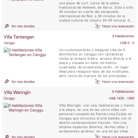
una playa de surf, cerca de la aldea
tradicional de Ketewel, de Sanur. Está a sólo
45 minutos en coche del aeropuerto
internacional de Bali, a 30 minutos de la
ciudad cultural de Ubud y 30-45 minutos de
los restaurantes, tiendas y vida nocturna de
Ver más detalles
Hacer una reservación
Kuta y Seminyak. Está delimitada por el río
Wos y una playa de surf hercúlea y más,
Villa Tantangan
3 Habitaciones
que ha sido bendecida con espectaculares
vistas a las playas de ...
US$ 0 - 0
Canggu
Un contemporáneo y elegante villa de 3
dormitorios en Canggu con fantásticas
vistas al océano Índico, acceso directo a la
playa y situado en siete mil metros
cuadrados de exuberante jardín. Un lugar
ideal para relajarse lejos de las multitudes,
pero cerca de muchos de los principales
atractivos de Bali, incluyendo el Nirwana
Ver más detalles
Hacer una reservación
Golf, que está justo al lado.
Villa Waringin
6 Habitaciones
US$ 1435 - 1950
Canggu
Villa Waringin, con seis habitaciones y frente
a la playa, es una de las cinco villas con
personal completo de Pantai Lima Estate en
Canggu que armoniza el arte balinés con el
diseño contemporáneo francés. Con sus
amplios espacios abiertos, techos altos y
exuberantes jardines, es una de las villas de
lujo más solicitadas en Bali. Villa Waringin
Ver más detalles
Hacer una reservación