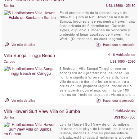
US$ 13690 - 25180
Sumba
En el promontorio de la famosa playa de
Nihiwatu, junto al Nihi Resort en la isla de
Sumba, Indonesia, se encuentra Haweri, una
finca privada de 5 dormitorios. Durante
siglos, el pueblo sumbanés ha venerado y
protegido el lugar apartado de Haweri. Ha-
Weri - (Sumbanese, es decir, sagrado,
vigilado, protegido) Haweri Estate es el
Ver más detalles
Hacer una reservación
punto focal de energía positiva, un lugar de
excepcional belleza que está casi rodeado
Villa Sungai Tinggi Beach
4 - 6 Habitaciones
por el mar y respaldado por una prístina
jungla tropical, una ...
US$ 1090 - 2090
Canggu
6 Bedroom Villa Sungai Tinggi ofrece un
sabor raro de lujo tradicional balinesa. Su
nombre significa "gran río", esta dichosa
villa de cuatro dormitorios se encuentra a
orillas de una pequeña laguna, donde el río
se encuentra con el mar, con más de 100
metros de frente de playa con vistas a uno
de los saltos de surf infames de Canggu.
Ver más detalles
Hacer una reservación
Villa Haweri Surf View Villa on Sumba
1 Habitaciones
US$ 850 - 850
Sumba
La villa Haweri Surf View de un dormitorio,
ubicada en la playa de Nihiwatu en la isla de
Sumba, Indonesia, con su piscina infinita
privada, está situada directamente al borde