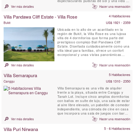
espectaculares puestas de sol y una vida de
lujo al aire libre entre vibrantes campos de
Ver más detalles
Hacer una reservación
arroz verdes y palmeras susurrantes. La
Villa Maridadi está situada a pocos metros
Villa Pandawa Cliff Estate - Villa Rose
4 Habitaciones
de las playas de arena negra de Cemagi y
del...
US$ 1921 - 2359
Bukit
Ubicada en lo alto de un acantilado en la
región de Bukit, la Villa Rose es una lujosa
villa de 4 dormitorios que forma parte del
prestigioso complejo Bali Pandawa Cliff
Estate. Diseñada cuidadosamente como una
villa ideal para familias, ofrece un confort
excepcional y unas vistas panorámicas
inigualables al océano. Justo debajo de la
finca, las aguas cristalinas protegidas por
Ver más detalles
Hacer una reservación
arrecifes y las playas de arena blanca de
Pandawa Beach esperan a los huéspedes,
Villa Semarapura
5 Habitaciones
mientras que ...
US$ 1310 - 2350
Canggu
Villa Semarapura es una villa de alquiler
frente a la playa, situada entre Canggu y
Tanah Lot. Incluye cinco amplios dormitorios
con baños en suite de lujo, una sala de estar
al aire libre elevado, un pabellón de comedor
independiente, una cómoda de cine en casa
que incorpora una sala de juegos con bar
incorporado, y una cocina característica.
Ver más detalles
Hacer una reservación
Vistas al mar y magníficas puestas de sol de
Bali.
Villa Puri Nirwana
5 - 6 Habitaciones