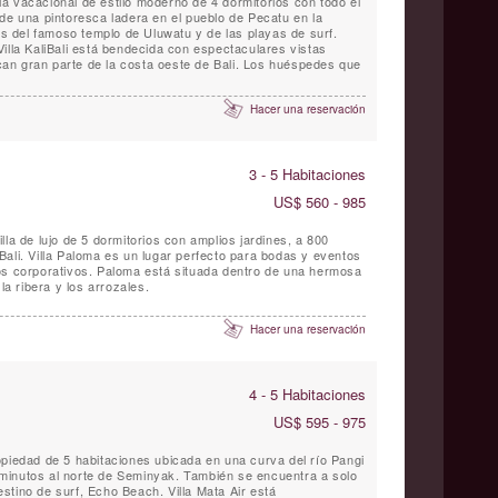
illa vacacional de estilo moderno de 4 dormitorios con todo el
de una pintoresca ladera en el pueblo de Pecatu en la
jos del famoso templo de Uluwatu y de las playas de surf.
illa KaliBali está bendecida con espectaculares vistas
an gran parte de la costa oeste de Bali. Los huéspedes que
Hacer una reservación
3 - 5 Habitaciones
US$ 560 - 985
lla de lujo de 5 dormitorios con amplios jardines, a 800
Bali. Villa Paloma es un lugar perfecto para bodas y eventos
os corporativos. Paloma está situada dentro de una hermosa
la ribera y los arrozales.
Hacer una reservación
4 - 5 Habitaciones
US$ 595 - 975
opiedad de 5 habitaciones ubicada en una curva del río Pangi
minutos al norte de Seminyak. También se encuentra a solo
stino de surf, Echo Beach. Villa Mata Air está