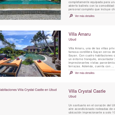
completamente equipada para una 
abierto balinés con la comodidad
personal completo que incluye che
Ver más detalles
Villa Amaru
Ubud
Villa Amaru, una de las villas pr
famosa cordillera Sayan cerca de
Sayan. Con cuatro habitaciones c
un entorno tranquilo, encantador 
impresionantes vistas panorámicas
terrazas. Además, cuenta con ...
Ver más detalles
Villa Crystal Castle
Ubud
Un santuario en el corazón del Ub
aire acondicionado rodeadas de ca
ubicación impresionante a solo 10