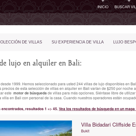
INICIO
BUSCAR VI
COLECCIÓN DE VILLAS
SU EXPERIENCIA DE VILLA
LUJO BES
e lujo en alquiler en Bali:
ali desde 1999. Hemos seleccionado para usted 244 villas de lujo disponibles en Bali
 precios de esta selección de villas en alquiler en Bali varían
de $250 por noche
a
izar este
motor de búsqueda
de villas para más opciones. Siéntase libre de utilizar
 una villa en Bali con personal de la casa. Cuando nuestros operadores están ocup
s encontrados, resultados 1 => 45.
Vea los resultados de búsqueda en un mapa 
Villa Bidadari Cliffside E
Bukit