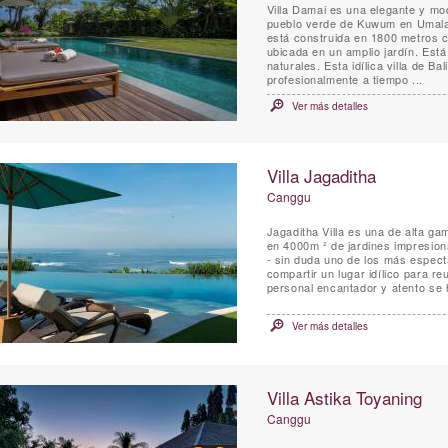
Villa Damai es una elegante y mod
pueblo verde de Kuwum en Umalas
está construida en 1800 metros c
ubicada en un amplio jardín. Está
naturales. Esta idílica villa de 
profesionalmente a tiempo ...
Ver más detalles
Villa Jagaditha
Canggu
Jagaditha Villa es una de alta ga
en 4000m ² de jardines impresion
- sin duda uno de los más especta
compartir un lugar idílico para re
personal encantador y atento se
Ver más detalles
Villa Astika Toyaning
Canggu