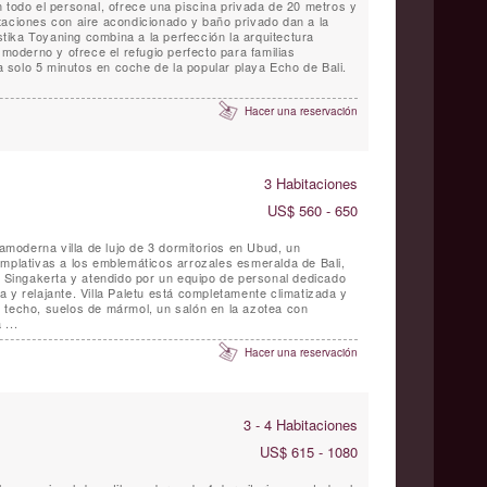
 todo el personal, ofrece una piscina privada de 20 metros y
taciones con aire acondicionado y baño privado dan a la
Astika Toyaning combina a la perfección la arquitectura
 moderno y ofrece el refugio perfecto para familias
solo 5 minutos en coche de la popular playa Echo de Bali.
Hacer una reservación
3 Habitaciones
US$ 560 - 650
ramoderna villa de lujo de 3 dormitorios en Ubud, un
emplativas a los emblemáticos arrozales esmeralda de Bali,
e Singakerta y atendido por un equipo de personal dedicado
 y relajante. Villa Paletu está completamente climatizada y
 techo, suelos de mármol, un salón en la azotea con
...
Hacer una reservación
3 - 4 Habitaciones
US$ 615 - 1080