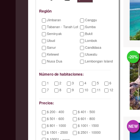
Región
Jimbaran
Canggu
Tabanan - Tanah Lot
Sumba
Seminyak
Bukit
Ubud
Lombok
Sanur
Candidasa
Ketewel
Uluwatu
-20%
Nusa Dua
Lembongan Island
Número de habitaciones:
1
2
3
4
5
6
7
8
9
10
11
12
Precios:
$ 200 - 400
$ 401 - 500
$ 501 - 600
$ 601 - 800
$ 801 - 1000
$ 1001 - 1500
NEW
$ 1501 - 2500
$ 2501 - 10000
$ 10001 - ++++