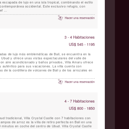
escapada de lujo en una isla tropical, combinando el estilo
 contemporánea occidental. Este exclusivo refugio, con
f ...
Hacer una reservación
3 - 4 Habitaciones
US$ 545 - 1195
ivadas de lujo más emblemáticas de Bali, se encuentra en la
 Ubud y ofrece unas vistas espectaculares del valle de
on aire acondicionado y baños privados, Villa Amaru ofrece
y auténtico para sus vacaciones. La villa cuenta con
 de la cordillera de volcanes de Bali y de los arrozales en
Hacer una reservación
4 - 7 Habitaciones
US$ 800 - 1850
ud tradicional, Villa Crystal Castle con 7 habitaciones con
mpos de arroz es la villa de retiro perfecta en Bali en una
 minutos en coche del centro de Ubud. Villa Crystal Castle