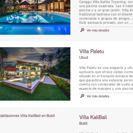
Canggu Villa Astika Toyaning, con
una piscina cuadrada. Las 4 habi
piscina y a un gran jardín. Villa 
tradicional balinesa con el diseño
numerosas o grupos de amigos, a 
Este santuario privado, con un ...
Ver más detalles
Villa Paletu
Ubud
Villa Paletu es una elegante y ult
santuario que ofrece vistas cont
situado en el tranquilo enclave d
que garantiza una estancia serena
cuenta con ventanales de suelo a
espacio de masajes y una piscina 
Ver más detalles
Villa KaliBali
Bukit