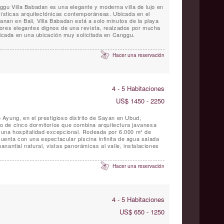
ggu Villa Babadan es una elegante y moderna villa de lujo en
erísticas arquitectónicas contemporáneas. Ubicada en el
nan en Bali, Villa Babadan está a solo minutos de la playa
ubicada en una ubicación muy solicitada en Canggu.
Hacer una reservación
4 - 5 Habitaciones
US$ 1450 - 2250
ío Ayung, en el prestigioso distrito de Sayan en Ubud,
ujo de cinco dormitorios que combina arquitectura javanesa
 una hospitalidad excepcional. Rodeada por 6.000 m² de
 cuenta con una espectacular piscina infinita de agua salada
nantial natural, vistas panorámicas al valle, instalaciones
Hacer una reservación
4 - 5 Habitaciones
US$ 650 - 1250