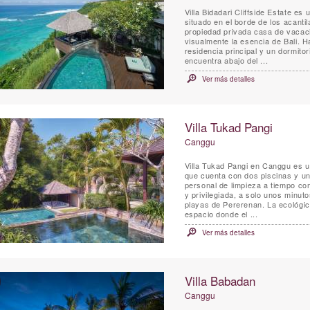
Villa Bidadari Cliffside Estate es
situado en el borde de los acanti
propiedad privada casa de vacaci
visualmente la esencia de Bali. 
residencia principal y un dormito
encuentra abajo del ...
Ver más detalles
Villa Tukad Pangi
Canggu
Villa Tukad Pangi en Canggu es una
que cuenta con dos piscinas y un
personal de limpieza a tiempo co
y privilegiada, a solo unos minu
playas de Pererenan. La ecológica
espacio donde el ...
Ver más detalles
Villa Babadan
Canggu