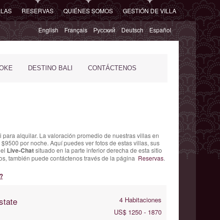
LLAS
RESERVAS
QUIÉNES SOMOS
GESTIÓN DE VILLA
English
Français
Русский
Deutsch
Español
POKE
DESTINO BALI
CONTÁCTENOS
 para alquilar. La
valoración promedio de nuestras villas en
 $9500 por noche. Aquí puedes ver fotos de estas villas, sus
 el
Live-Chat
situado en la parte inferior derecha de esta sitio
ados, también puede contáctenos través de la página
Reservas
.
?
state
4 Habitaciones
US$ 1250 - 1870