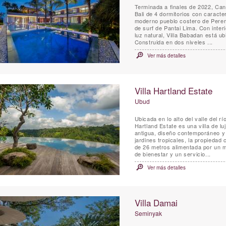
Terminada a finales de 2022, Can
Bali de 4 dormitorios con caract
moderno pueblo costero de Perera
de surf de Pantai Lima. Con interiores elegantes dignos de una revista, realzados por mucha
luz natural, Villa Babadan está 
Construida en dos niveles ...
Ver más detalles
Villa Hartland Estate
Ubud
Ubicada en lo alto del valle del r
Hartland Estate es una villa de l
antigua, diseño contemporáneo y
jardines tropicales, la propiedad
de 26 metros alimentada por un ma
de bienestar y un servicio...
Ver más detalles
Villa Damai
Seminyak