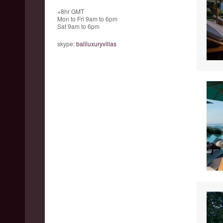
+8hr GMT
Mon to Fri 9am to 6pm
Sat 9am to 6pm
skype:
baliluxuryvillas