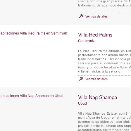
cuenta con una gran piscina de 1
tratamiento de spa, todo dentro d
Ver más detalles
Villa Red Palms
Seminyak
La Villa Red Palms situada en U
perfectamente enclavado dando a 
tradicional balinés. Residencia 
cerrado para su conveniencia y complejo de seguridad. L
baño y un douvche al aire libre. 
y tienen vistas a la selva o ...
Ver más detalles
Villa Nag Shampa
Ubud
Villa Nag Shampa Estate, con 8 h
montañosa de Ubud, en el tranquil
ceremonia establecido hace siglos
privada perfecta, ofrece una arqu
características contemporáneas, 