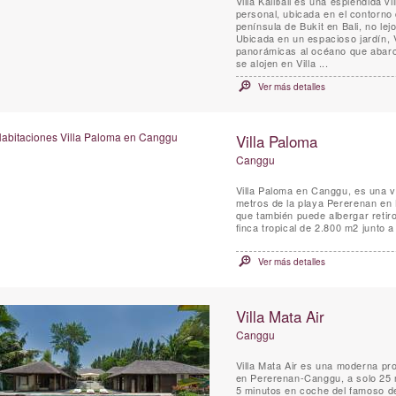
Villa Kalibali es una espléndida v
personal, ubicada en el contorno 
península de Bukit en Bali, no le
Ubicada en un espacioso jardín, V
panorámicas al océano que abarc
se alojen en Villa ...
Ver más detalles
Villa Paloma
Canggu
Villa Paloma en Canggu, es una vi
metros de la playa Pererenan en 
que también puede albergar retir
finca tropical de 2.800 m2 junto a 
Ver más detalles
Villa Mata Air
Canggu
Villa Mata Air es una moderna pr
en Pererenan-Canggu, a solo 25 
5 minutos en coche del famoso de