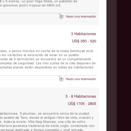
8 x 5 metros, un gran Yoga Shala, un pabellón de
el generoso jardín tropical de 4600 m2.
Hacer una reservación
3 Habitaciones
US$ 350 - 520
malas, a pocos minutos en coche de la moda Seminyak está
los visitantes la sensación de estar en un pueblo
privada de 3 dormitorios se encuentra en un completamente
as tres suites de la villa disponen de
Pantallas planes están disponibles en todas las habitaciones
Hacer una reservación
5 - 8 Habitaciones
US$ 1705 - 2805
abitaciones, 5 piscinas, se encuentra cerca de la ciudad
o pueblo de Taro, donde el antiguo ritmo de vida, oración y
, todavía existe. Villa Nag Shampa, una villa de retiro
itectura javanesa tradicional de estilo Joglo, combinada con
personal dedicado a tiempo completo y chef privado,