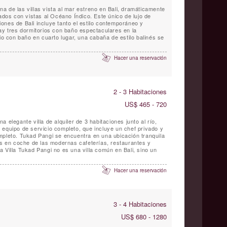
 una de las villas vista al mar estreno en Bali, dramáticamente
lados con vistas al Océano Índico. Este único de lujo de
ones de Bali incluye tanto el estilo contemporáneo y
Hay tres dormitorios con baño espectaculares en la
rio con baño en cuarto lugar, una cabaña de estilo balinés se
Hacer una reservación
2 - 3 Habitaciones
US$ 465 - 720
 elegante villa de alquiler de 3 habitaciones junto al río,
 equipo de servicio completo, que incluye un chef privado y
mpleto. Tukad Pangi se encuentra en una ubicación tranquila
tos en coche de las modernas cafeterías, restaurantes y
 Villa Tukad Pangi no es una villa común en Bali, sino un
Hacer una reservación
3 - 4 Habitaciones
US$ 680 - 1280