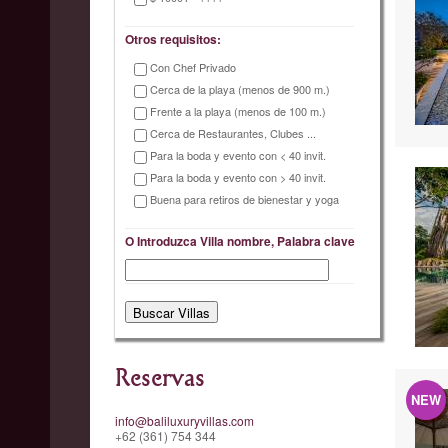
Otros requisitos:
Con Chef Privado
Cerca de la playa (menos de 900 m.)
Frente a la playa (menos de 100 m.)
Cerca de Restaurantes, Clubes ...
Para la boda y evento con < 40 invit.
Para la boda y evento con > 40 invit.
Buena para retiros de bienestar y yoga
O Introduzca Villa nombre, Palabra clave
Reservas
NEW
info@baliluxuryvillas.com
+62 (361) 754 344