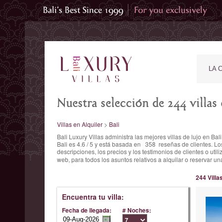
LA 
Nuestra selección de 244 villas d
Villas en Alquiler
>
Bali
Bali Luxury Villas administra las mejores villas de lujo en B
Bali es
4.6
/
5
y está basada en
358
reseñas de clientes.
Los
descripciones, los precios y los testimonios de clientes o util
web, para todos los asuntos relativos a alquilar o reservar
244 Villa
Encuentra tu villa:
Fecha de llegada:
# Noches: