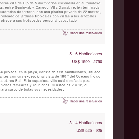
erna villa de lujo de 5 dormitorios escondida en el frondoso
, entre Seminyak y Canggu. Villa Damai, recién terminada,
uadrados de terreno, con una piscina privada de 22 metros,
 rodeado de jardines tropicales con vistas a los arrozales
Bali ofrece a sus huéspedes personal capacitado
Hacer una reservación
5 - 6 Habitaciones
US$ 1590 - 2750
ma privada, en la playa, consta de seis habitaciones, situado
antes con una excepcional vista de 180 ° del Océano Índico
culares Bali. Esta espaciosa villa está diseñada para
uniones familiares y reuniones. Si usted es 2 o 12, el
 hará cargo de todas sus necesidades.
Hacer una reservación
3 - 4 Habitaciones
US$ 525 - 925