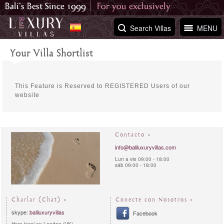
Search Villas
MENU
Your Villa Shortlist
This Feature is Reserved to REGISTERED Users of our
website
Contacto »
info@baliluxuryvillas.com
Lun a vie 09:00 - 18:00
sáb 09:00 - 18:00
Charlar (Chat) »
Conecte con Nosotros »
skype:
baliluxuryvillas
Facebook