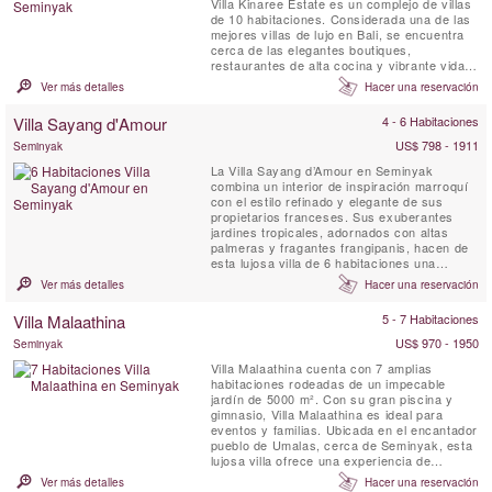
Villa Kinaree Estate es un complejo de villas
de 10 habitaciones. Considerada una de las
mejores villas de lujo en Bali, se encuentra
cerca de las elegantes boutiques,
restaurantes de alta cocina y vibrante vida
nocturna que han hecho famoso a
Ver más detalles
Hacer una reservación
Seminyak, y a tan solo unos minutos a pie
de la playa.
Villa Sayang d'Amour
4 - 6 Habitaciones
US$ 798 - 1911
Seminyak
La Villa Sayang d’Amour en Seminyak
combina un interior de inspiración marroquí
con el estilo refinado y elegante de sus
propietarios franceses. Sus exuberantes
jardines tropicales, adornados con altas
palmeras y fragantes frangipanis, hacen de
esta lujosa villa de 6 habitaciones una
residencia inconfundiblemente balinesa.
Ver más detalles
Hacer una reservación
Hospedarse en la Villa Sayang d’Amour es
como entrar en las páginas de un fascinante
Villa Malaathina
5 - 7 Habitaciones
cuento de Las Mil y Una Noches.
US$ 970 - 1950
Seminyak
Villa Malaathina cuenta con 7 amplias
habitaciones rodeadas de un impecable
jardín de 5000 m². Con su gran piscina y
gimnasio, Villa Malaathina es ideal para
eventos y familias. Ubicada en el encantador
pueblo de Umalas, cerca de Seminyak, esta
lujosa villa ofrece una experiencia de
realeza en un entorno sereno y bellamente
Ver más detalles
Hacer una reservación
diseñado.