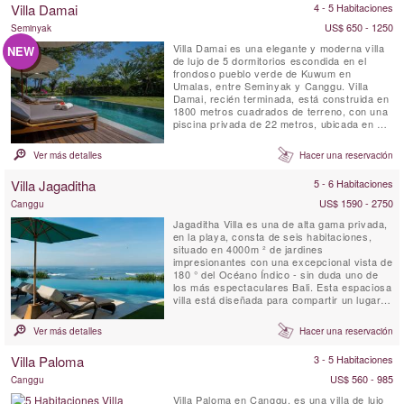
Villa Damai
4 - 5 Habitaciones
servicio...
US$ 650 - 1250
Seminyak
Villa Damai es una elegante y moderna villa
NEW
de lujo de 5 dormitorios escondida en el
frondoso pueblo verde de Kuwum en
Umalas, entre Seminyak y Canggu. Villa
Damai, recién terminada, está construida en
1800 metros cuadrados de terreno, con una
piscina privada de 22 metros, ubicada en un
amplio jardín. Está rodeado de jardines
tropicales con vistas a los arrozales
Ver más detalles
Hacer una reservación
naturales. Esta idílica villa de Bali ofrece a
sus huéspedes personal capacitado
Villa Jagaditha
5 - 6 Habitaciones
profesionalmente a tiempo ...
US$ 1590 - 2750
Canggu
Jagaditha Villa es una de alta gama privada,
en la playa, consta de seis habitaciones,
situado en 4000m ² de jardines
impresionantes con una excepcional vista de
180 ° del Océano Índico - sin duda uno de
los más espectaculares Bali. Esta espaciosa
villa está diseñada para compartir un lugar
idílico para reuniones familiares y reuniones.
Si usted es 2 o 12, el personal encantador y
Ver más detalles
Hacer una reservación
atento se hará cargo de todas sus
necesidades.
Villa Paloma
3 - 5 Habitaciones
US$ 560 - 985
Canggu
Villa Paloma en Canggu, es una villa de lujo