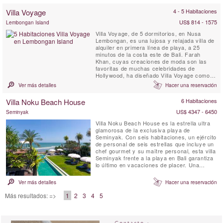
Villa Voyage
4 - 5 Habitaciones
US$ 814 - 1575
Lembongan Island
Villa Voyage, de 5 dormitorios, en Nusa
Lembongan, es una lujosa y relajada villa de
alquiler en primera línea de playa, a 25
minutos de la costa este de Bali. Farah
Khan, cuyas creaciones de moda son las
favoritas de muchas celebridades de
Hollywood, ha diseñado Villa Voyage como
una lujosa morada para los pies descalzos,
Ver más detalles
Hacer una reservación
manteniendo al mismo tiempo el encanto del
viejo mundo de los suelos de madera de
Villa Noku Beach House
6 Habitaciones
coco, el bambú, el techo de paja de alang-
alang y las lámparas de madera ...
US$ 4347 - 6450
Seminyak
Villa Noku Beach House es la estrella ultra
glamorosa de la exclusiva playa de
Seminyak. Con seis habitaciones, un ejército
de personal de seis estrellas que incluye un
chef gourmet y su maître personal, esta villa
Seminyak frente a la playa en Bali garantiza
lo último en vacaciones de placer. Una
enorme bale entretenida con terrazas y
terrazas cubiertas, un spa con piscina
Ver más detalles
Hacer una reservación
profunda más amplios jardines tropicales y
una fabulosa cancha de tenis frente al
Más resultados: =>
1
2
3
4
5
océano flanquean la ...