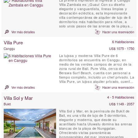
Villa Zambala es: ¡Guau! Con su diseño
elegante y vanguardista, líneas limpias y
decoración ecléctica, esta impresionante
villa contemporánea de alquiler de lujo de 6
dormitorios más habitación para niños, a
solo unos pasos de las arenas de la playa
de Berawa en Canggu, Villa Zambala es una
Ver más detalles
Hacer una reservación
nueva y vibrante adición de alquiler a este
moderno Bali pueblo junto a la playa.
Villa Pure
6 Habitaciones
¡Perfecto para familias o grupos de amigos
que ...
US$ 1075 - 1750
Canggu
La lujosa y moderna Villa Pure de 6
dormitorios se encuentra en Canggu, en
medio de los verdes campos de arroz de la
zona rural de Bali. Pure Villa, cerca de
Berawa Surf Beach, cuenta con personal a
tiempo completo, incluido un chef privado. La
Villa Pure, un lujoso alquiler privado, cuenta
con amplios jardines tropicales, una piscina
Ver más detalles
Hacer una reservación
de 15 metros con una gran pérgola
sombreada, una cocina totalmente equipada,
Villa Sol y Mar
4 - 5 Habitaciones
habitaciones espaciosas y cómodamente
amuebladas, excelentes baños, ...
US$ 1149 - 2057
Bukit
Villa Sol y Mar, en la península de Bukit de
Bali, es una villa de lujo de 5 dormitorios,
elegante y moderna, que desde su
acantilado hasta Uluwatu domina las arenas
blancas de la playa de Nunggalan.
Ofreciendo vistas panorámicas
incomparables del mar, impresionantes