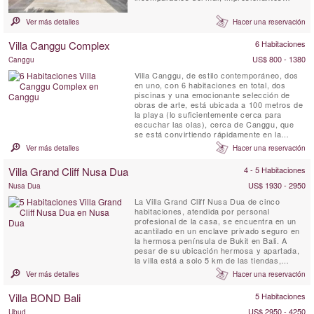
puestas de sol sobre el Océano Índico y la
noche una magnífica bóveda celestial. El
Ver más detalles
Hacer una reservación
diseño simple y elegante de Villa Sol y Mar
ofrece una estancia cómoda y lujosa en la
Villa Canggu Complex
6 Habitaciones
playa. Es un lugar ideal para que ...
US$ 800 - 1380
Canggu
Villa Canggu, de estilo contemporáneo, dos
en uno, con 6 habitaciones en total, dos
piscinas y una emocionante selección de
obras de arte, está ubicada a 100 metros de
la playa (lo suficientemente cerca para
escuchar las olas), cerca de Canggu, que
se está convirtiendo rápidamente en la
escena costera más moderna de Bali. El
Ver más detalles
Hacer una reservación
complejo Villa Canggu se divide en dos
residencias independientes que se pueden
Villa Grand Cliff Nusa Dua
4 - 5 Habitaciones
alquilar de forma conjunta o independiente:
la Villa Canggu South de ...
US$ 1930 - 2950
Nusa Dua
La Villa Grand Cliff Nusa Dua de cinco
habitaciones, atendida por personal
profesional de la casa, se encuentra en un
acantilado en un enclave privado seguro en
la hermosa península de Bukit en Bali. A
pesar de su ubicación hermosa y apartada,
la villa está a solo 5 km de las tiendas,
restaurantes, golf y actividades de deportes
Ver más detalles
Hacer una reservación
acuáticos de Nusa Dua, todos los cuales
son fácilmente accesibles con el automóvil y
Villa BOND Bali
5 Habitaciones
el conductor de cortesía de la villa. Esta villa
balinesa de ...
US$ 2950 - 4250
Ubud