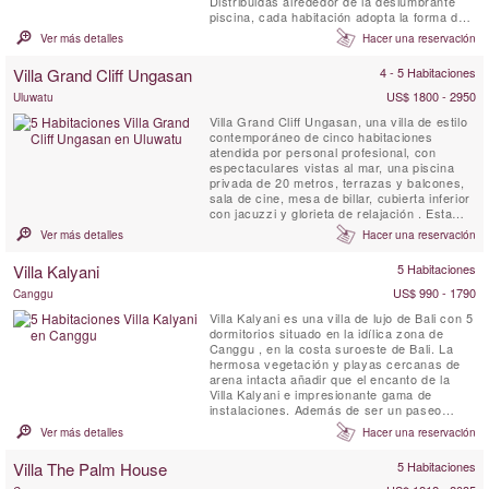
Distribuidas alrededor de la deslumbrante
piscina, cada habitación adopta la forma de
un bungalow privado, proporcionando el
Ver más detalles
Hacer una reservación
equilibrio perfecto entre momentos en grupo
y espacios íntimos y personales. Disfruta de
Villa Grand Cliff Ungasan
4 - 5 Habitaciones
una cena espectacular en casa preparada
por nuestro chef personal, ...
US$ 1800 - 2950
Uluwatu
Villa Grand Cliff Ungasan, una villa de estilo
contemporáneo de cinco habitaciones
atendida por personal profesional, con
espectaculares vistas al mar, una piscina
privada de 20 metros, terrazas y balcones,
sala de cine, mesa de billar, cubierta inferior
con jacuzzi y glorieta de relajación . Esta
villa excepcional en Bali está ubicada en los
Ver más detalles
Hacer una reservación
terrenos de un resort de lujo en lo alto de un
acantilado en la espectacular península de
Villa Kalyani
5 Habitaciones
Bukit. Aquí, puede disfrutar de todos los ...
US$ 990 - 1790
Canggu
Villa Kalyani es una villa de lujo de Bali con 5
dormitorios situado en la idílica zona de
Canggu , en la costa suroeste de Bali. La
hermosa vegetación y playas cercanas de
arena intacta añadir que el encanto de la
Villa Kalyani e impresionante gama de
instalaciones. Además de ser un paseo
razonable a la playa y cuenta con
Ver más detalles
Hacer una reservación
comodidades tales como un cuarto privado
TV con pantalla de proyector, altavoces
Villa The Palm House
5 Habitaciones
externos , una cabina de DJ privado y varias
ipod muelles, durante horas...