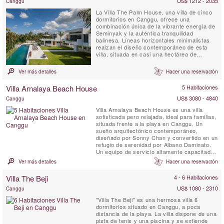
US$ 1212 - 2035
Canggu
La Villa The Palm House, una villa de cinco
dormitorios en Canggu, ofrece una
combinación única de la vibrante energía de
Seminyak y la auténtica tranquilidad
balinesa. Líneas horizontales minimalistas
realzan el diseño contemporáneo de esta
villa, situada en casi una hectárea de
exuberantes jardines tropicales con
palmeras y vistas a los campos de arroz en
Ver más detalles
Hacer una reservación
terrazas. Cada detalle ha sido
cuidadosamente pensado: los muebles han
Villa Arnalaya Beach House
5 Habitaciones
sido diseñados a medida para garantizar lujo
...
US$ 3080 - 4840
Canggu
Villa Arnalaya Beach House es una villa
sofisticada pero relajada, ideal para familias,
situada frente a la playa en Canggu. Un
sueño arquitectónico contemporáneo,
diseñado por Sonny Chan y convertido en un
refugio de serenidad por Albano Daminato.
Un equipo de servicio altamente capacitado
se encarga de atender cada deseo de los
Ver más detalles
Hacer una reservación
huéspedes con elegancia y profesionalismo.
La villa cuenta con cinco habitaciones
Villa The Beji
4 - 6 Habitaciones
dobles y un gimnasio que se puede convertir
fácilmente en una ...
US$ 1080 - 2310
Canggu
"Villa The Beji" es una hermosa villa 6
dormitorios situado en Canggu, a poca
distancia de la playa. La villa dispone de una
pista de tenis y una piscina y se extiende