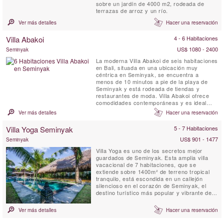
sobre un jardín de 4000 m2, rodeada de
terrazas de arroz y un río.
Ver más detalles
Hacer una reservación
Villa Abakoi
4 - 6 Habitaciones
US$ 1080 - 2400
Seminyak
La moderna Villa Abakoi de seis habitaciones
en Bali, situada en una ubicación muy
céntrica en Seminyak, se encuentra a
menos de 10 minutos a pie de la playa de
Seminyak y está rodeada de tiendas y
restaurantes de moda. Villa Abakoi ofrece
comodidades contemporáneas y es ideal
para que familias o amigos la compartan y
Ver más detalles
Hacer una reservación
disfruten. Entre sus servicios se incluyen
desayuno diario, WiFi gratuito, habitaciones
Villa Yoga Seminyak
5 - 7 Habitaciones
con aire acondicionado, un dormitorio infantil
con literas, personal ...
US$ 901 - 1477
Seminyak
Villa Yoga es uno de los secretos mejor
guardados de Seminyak. Esta amplia villa
vacacional de 7 habitaciones, que se
extiende sobre 1400m² de terreno tropical
tranquilo, está escondida en un callejón
silencioso en el corazón de Seminyak, el
destino turístico más popular y vibrante de
Bali. Un auténtico tesoro escondido, que,
como su nombre indica, es un sueño hecho
Ver más detalles
Hacer una reservación
realidad para los yoguis y yoguinis que
buscan un retiro de yoga en la Isla de los