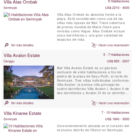
Villa Atas Ombak
5 Habitaciones
Dioses. Esta villa en ...
US$ 2210 - 4000
Seminyak
Villa Atas Ombak es absoluta frente a la
playa. Está considerado como una de las
villas más lujosas de Bali. Tiene cobertura
de prensa mundial de Marie Claire para
revistas como Vogue. Atas Ombak incluye
cinco dormitorios y una gran variedad de
espacios de vida.
Ver más detalles
Hacer una reservación
Villa Avalon Estate
5 - 7 Habitaciones
US$ 855 - 2007
Canggu
Bali Villa Avalon Estate es un glorioso
santuario de siete habitaciones a tiro de
piedra de la playa de Kayu Putih, al norte de
Seminyak. Tres villas individuales conforman
Villa Avalon: la icónica villa principal de
cuatro dormitorios Villa Avalon I, Avalon II de
dos dormitorios y Avalon III de un dormitorio,
cada una ubicada en hermosos jardines con
piscina privada. La villa está a solo tres
Ver más detalles
Hacer una reservación
minutos ' caminar desde el océano y 15
minutos de Potato Head en Seminyak.
Villa Kinaree Estate
7 - 10 Habitaciones
US$ 1840 - 3000
Seminyak
Convenientemente ubicada en el corazón del
exclusivo distrito de Oberoi en Seminyak,