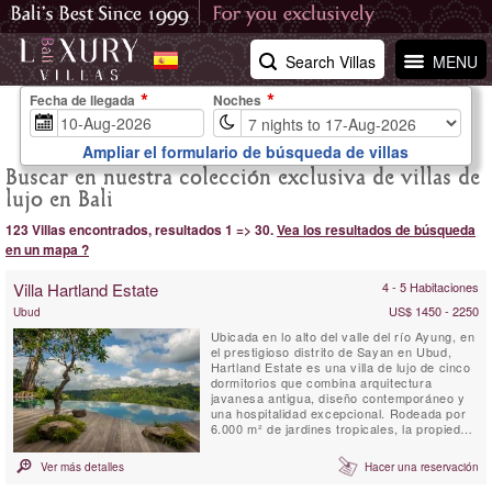
Search Villas
MENU
Fecha de llegada
Noches
Ampliar el formulario de búsqueda de villas
Buscar en nuestra colección exclusiva de villas de
lujo en Bali
123 Villas encontrados, resultados 1 => 30.
Vea los resultados de búsqueda
en un mapa ?
Villa Hartland Estate
4 - 5 Habitaciones
US$ 1450 - 2250
Ubud
Ubicada en lo alto del valle del río Ayung, en
el prestigioso distrito de Sayan en Ubud,
Hartland Estate es una villa de lujo de cinco
dormitorios que combina arquitectura
javanesa antigua, diseño contemporáneo y
una hospitalidad excepcional. Rodeada por
6.000 m² de jardines tropicales, la propiedad
cuenta con una espectacular piscina infinita
de agua salada de 26 metros alimentada por
Ver más detalles
Hacer una reservación
un manantial natural, vistas panorámicas al
valle, instalaciones de bienestar y un