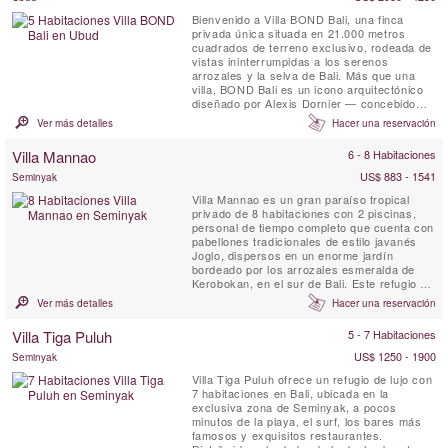
Bienvenido a Villa BOND Bali, una finca
privada única situada en 21.000 metros
cuadrados de terreno exclusivo, rodeada de
vistas ininterrumpidas a los serenos
arrozales y la selva de Bali. Más que una
villa, BOND Bali es un icono arquitectónico
diseñado por Alexis Dornier — concebido
para despertar los sentidos y llevarte de
Ver más detalles
Hacer una reservación
regreso a la serenidad. La experiencia se
despliega a través de 5 habitaciones
Villa Mannao
6 - 8 Habitaciones
cuidadosamente diseñadas, un jardín de
5.000 m², terrazas junto al ...
US$ 883 - 1541
Seminyak
Villa Mannao es un gran paraíso tropical
privado de 8 habitaciones con 2 piscinas,
personal de tiempo completo que cuenta con
pabellones tradicionales de estilo javanés
Joglo, dispersos en un enorme jardín
bordeado por los arrozales esmeralda de
Kerobokan, en el sur de Bali. Este refugio de
vacaciones está diseñado para familias
Ver más detalles
Hacer una reservación
numerosas o grupos de amigos que desean
alojarse en un lugar aislado y tranquilo pero
Villa Tiga Puluh
5 - 7 Habitaciones
cerca del destino turístico más moderno y
animado de la isla....
US$ 1250 - 1900
Seminyak
Villa Tiga Puluh ofrece un refugio de lujo con
7 habitaciones en Bali, ubicada en la
exclusiva zona de Seminyak, a pocos
minutos de la playa, el surf, los bares más
famosos y exquisitos restaurantes.