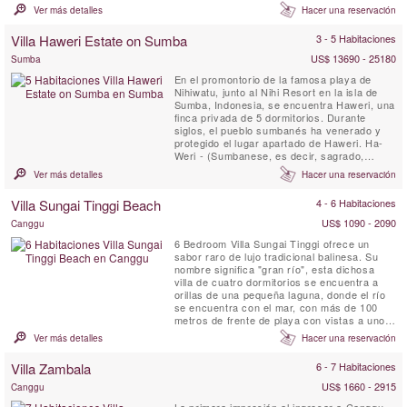
perfecta, ofrece una arquitectura javanesa
Ver más detalles
Hacer una reservación
tradicional de estilo Joglo, combinada con
características contemporáneas, personal
Villa Haweri Estate on Sumba
3 - 5 Habitaciones
dedicado a tiempo completo y chef privado,
instalaciones de relajación, ...
US$ 13690 - 25180
Sumba
En el promontorio de la famosa playa de
Nihiwatu, junto al Nihi Resort en la isla de
Sumba, Indonesia, se encuentra Haweri, una
finca privada de 5 dormitorios. Durante
siglos, el pueblo sumbanés ha venerado y
protegido el lugar apartado de Haweri. Ha-
Weri - (Sumbanese, es decir, sagrado,
vigilado, protegido) Haweri Estate es el
Ver más detalles
Hacer una reservación
punto focal de energía positiva, un lugar de
excepcional belleza que está casi rodeado
Villa Sungai Tinggi Beach
4 - 6 Habitaciones
por el mar y respaldado por una prístina
jungla tropical, una ...
US$ 1090 - 2090
Canggu
6 Bedroom Villa Sungai Tinggi ofrece un
sabor raro de lujo tradicional balinesa. Su
nombre significa "gran río", esta dichosa
villa de cuatro dormitorios se encuentra a
orillas de una pequeña laguna, donde el río
se encuentra con el mar, con más de 100
metros de frente de playa con vistas a uno
de los saltos de surf infames de Canggu.
Ver más detalles
Hacer una reservación
Villa Zambala
6 - 7 Habitaciones
US$ 1660 - 2915
Canggu
La primera impresión al ingresar a Canggu