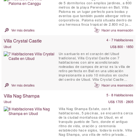
de 5 dormitorios con amplios jardines, a 800
metros de la playa Pererenan en Bali. Villa
Paloma es un lugar perfecto para bodas y
eventos que también puede albergar retiros
corporativos. Paloma está situada dentro de
una hermosa finca tropical de 2.800 m2 junto
a la ribera y los arrozales.
Ver más detalles
Hacer una reservación
Villa Crystal Castle
4 - 7 Habitaciones
US$ 800 - 1850
Ubud
Un santuario en el corazón del Ubud
tradicional, Villa Crystal Castle con 7
habitaciones con aire acondicionado
rodeadas de campos de arroz es la villa de
retiro perfecta en Bali en una ubicación
impresionante a solo 10 minutos en coche
del centro de Ubud. Villa Crystal Castle
cuenta con una gran piscina de 18 x 5
Ver más detalles
Hacer una reservación
metros, un gran Yoga Shala, un pabellón de
tratamiento de spa, todo dentro del generoso
Villa Nag Shampa
5 - 8 Habitaciones
jardín tropical de 4600 m2.
US$ 1705 - 2805
Ubud
Villa Nag Shampa Estate, con 8
habitaciones, 5 piscinas, se encuentra cerca
de la ciudad montañosa de Ubud, en el
tranquilo pueblo de Taro, donde el antiguo
ritmo de vida, oración y ceremonia
establecido hace siglos, todavía existe. Villa
Nag Shampa, una villa de retiro privada