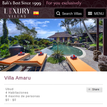
Search Villas
MENU
Villa Amaru
Ubud
4
Habitaciones
8 maximo de personas
$0 - $0