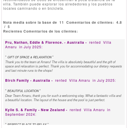
villa. También puede explorar los alrededores y los pueblos
locales caminando o en bicicleta.
Nota media sobre la base de
11
Comentarios de clientes:
4.8
/
5
Recientes Comentarios de los clientes:
Pru, Nathan, Eddie & Florence. - Australia -
rented
Villa
Amaru
in July 2025:
"
"
GIFT OF SPACE & RELAXATION
Thank you to the team at Amaru! The villa is absolutely beautiful and the gift of
space and relaxation is perfect. Thank you for accommodating our dietary requests
and last minute runs to the shops!
Birch Family - Australia -
rented
Villa Amaru
in July 2025:
"
"
BEAUTIFUL LOCATION
Dear Team Amaru, thank you for such a welcoming stay. What a fantastic villa and
a beautiful location. The layout of the house and the pool is just perfect.
Kylie S. & Family - New Zealand -
rented
Villa Amaru
in
September 2024:
"
"
PERFECT PLACE TO RELAX