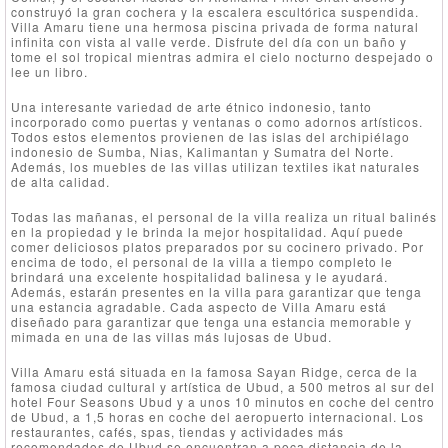
construyó la gran cochera y la escalera escultórica suspendida.
Villa Amaru tiene una hermosa piscina privada de forma natural
infinita con vista al valle verde. Disfrute del día con un baño y
tome el sol tropical mientras admira el cielo nocturno despejado o
lee un libro.
Una interesante variedad de arte étnico indonesio, tanto
incorporado como puertas y ventanas o como adornos artísticos.
Todos estos elementos provienen de las islas del archipiélago
indonesio de Sumba, Nias, Kalimantan y Sumatra del Norte.
Además, los muebles de las villas utilizan textiles ikat naturales
de alta calidad.
Todas las mañanas, el personal de la villa realiza un ritual balinés
en la propiedad y le brinda la mejor hospitalidad. Aquí puede
comer deliciosos platos preparados por su cocinero privado. Por
encima de todo, el personal de la villa a tiempo completo le
brindará una excelente hospitalidad balinesa y le ayudará.
Además, estarán presentes en la villa para garantizar que tenga
una estancia agradable. Cada aspecto de Villa Amaru está
diseñado para garantizar que tenga una estancia memorable y
mimada en una de las villas más lujosas de Ubud.
Villa Amaru está situada en la famosa Sayan Ridge, cerca de la
famosa ciudad cultural y artística de Ubud, a 500 metros al sur del
hotel Four Seasons Ubud y a unos 10 minutos en coche del centro
de Ubud, a 1,5 horas en coche del aeropuerto internacional. Los
restaurantes, cafés, spas, tiendas y actividades más
recomendados de Ubud se encuentran a poca distancia de la