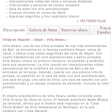
Impresionantes vistas del valle y volcanes distantes.
Chef privado y personal de tiempo completo
Sala de estar con aire acondicionado
A pocos minutos en coche de Ubud
Ajardinar magnífico y fino mobiliario interior
VER TODOS VILLAS
Precio
Descripción
Galería de fotos
Reservar ahora
Condici
Villas en Alquiler
>
Ubud
>
Villa Amaru
>
Villa Amaru, una de las villas privadas de lujo más emblemáticas
de Bali, se encuentra en la famosa cordillera Sayan, cerca de
Ubud, y ofrece unas vistas magníficas del valle de Sayan. Con
cuatro habitaciones con aire acondicionado y baños privados,
Villa Amaru ofrece un entorno tranquilo, encantador y auténtico
para sus vacaciones. La villa cuenta con impresionantes vistas
panorámicas de la cordillera de volcanes de Bali y de los
arrozales en terrazas. Además, cuenta con una piscina infinita
privada, un pabellón en la sala de estar con aire acondicionado,
una sala de yoga, una sala de billar, una sala de estudio con aire
acondicionado y un equipo completo de personal, incluido su chef
privado.
El diseño arquitectónico de Villa Amaru (antes conocida como
Villa Kirana) de Ubud es único. El famoso arquitecto Made Wijaya,
ya fallecido, afirma que el diseño está inspirado en la "Casa
David Bowie" de Arne Hasselquist en Mustique, en la que
colaboró ​​con Linda Garland.