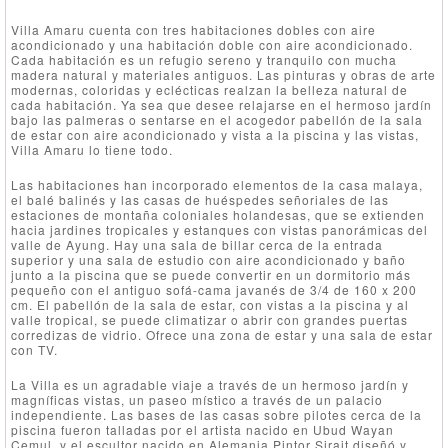
Villa Amaru cuenta con tres habitaciones dobles con aire
acondicionado y una habitación doble con aire acondicionado.
Cada habitación es un refugio sereno y tranquilo con mucha
madera natural y materiales antiguos. Las pinturas y obras de arte
modernas, coloridas y eclécticas realzan la belleza natural de
cada habitación. Ya sea que desee relajarse en el hermoso jardín
bajo las palmeras o sentarse en el acogedor pabellón de la sala
de estar con aire acondicionado y vista a la piscina y las vistas,
Villa Amaru lo tiene todo.
Las habitaciones han incorporado elementos de la casa malaya,
el balé balinés y las casas de huéspedes señoriales de las
estaciones de montaña coloniales holandesas, que se extienden
hacia jardines tropicales y estanques con vistas panorámicas del
valle de Ayung. Hay una sala de billar cerca de la entrada
superior y una sala de estudio con aire acondicionado y baño
junto a la piscina que se puede convertir en un dormitorio más
pequeño con el antiguo sofá-cama javanés de 3/4 de 160 x 200
cm. El pabellón de la sala de estar, con vistas a la piscina y al
valle tropical, se puede climatizar o abrir con grandes puertas
corredizas de vidrio. Ofrece una zona de estar y una sala de estar
con TV.
La Villa es un agradable viaje a través de un hermoso jardín y
magníficas vistas, un paseo místico a través de un palacio
independiente. Las bases de las casas sobre pilotes cerca de la
piscina fueron talladas por el artista nacido en Ubud Wayan
Cemul, y el escultor nacido en Alemania Pintor Sirait diseñó y