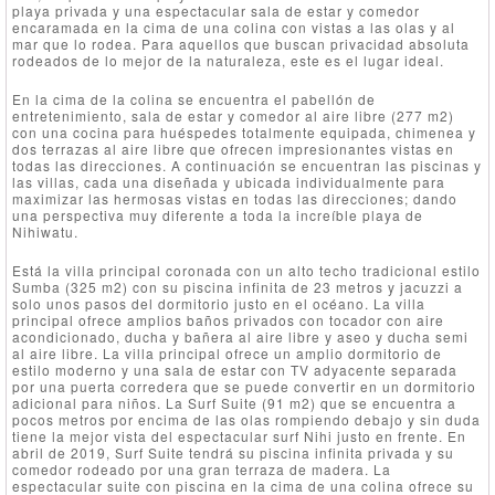
playa privada y una espectacular sala de estar y comedor
encaramada en la cima de una colina con vistas a las olas y al
mar que lo rodea. Para aquellos que buscan privacidad absoluta
rodeados de lo mejor de la naturaleza, este es el lugar ideal.
En la cima de la colina se encuentra el pabellón de
entretenimiento, sala de estar y comedor al aire libre (277 m2)
con una cocina para huéspedes totalmente equipada, chimenea y
dos terrazas al aire libre que ofrecen impresionantes vistas en
todas las direcciones. A continuación se encuentran las piscinas y
las villas, cada una diseñada y ubicada individualmente para
maximizar las hermosas vistas en todas las direcciones; dando
una perspectiva muy diferente a toda la increíble playa de
Nihiwatu.
Está la villa principal coronada con un alto techo tradicional estilo
Sumba (325 m2) con su piscina infinita de 23 metros y jacuzzi a
solo unos pasos del dormitorio justo en el océano. La villa
principal ofrece amplios baños privados con tocador con aire
acondicionado, ducha y bañera al aire libre y aseo y ducha semi
al aire libre. La villa principal ofrece un amplio dormitorio de
estilo moderno y una sala de estar con TV adyacente separada
por una puerta corredera que se puede convertir en un dormitorio
adicional para niños. La Surf Suite (91 m2) que se encuentra a
pocos metros por encima de las olas rompiendo debajo y sin duda
tiene la mejor vista del espectacular surf Nihi justo en frente. En
abril de 2019, Surf Suite tendrá su piscina infinita privada y su
comedor rodeado por una gran terraza de madera. La
espectacular suite con piscina en la cima de una colina ofrece su