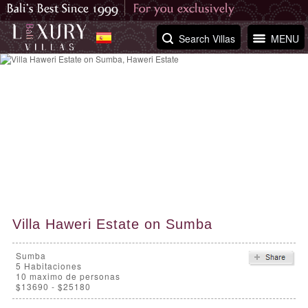
Search Villas
MENU
Villa Haweri Estate on Sumba
Sumba
5
Habitaciones
10 maximo de personas
$13690 - $25180