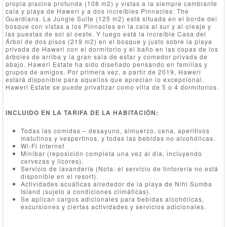
propia piscina profunda (108 m2) y vistas a la siempre cambiante
cala y playa de Haweri y a dos increíbles Pinnacles: The
Guardians. La Jungle Suite (125 m2) está situada en el borde del
bosque con vistas a los Pinnacles en la cala al sur y al oleaje y
las puestas de sol al oeste. Y luego está la increíble Casa del
Árbol de dos pisos (219 m2) en el bosque y justo sobre la playa
privada de Haweri con el dormitorio y el baño en las copas de los
árboles de arriba y la gran sala de estar y comedor privada de
abajo. Haweri Estate ha sido diseñado pensando en familias y
grupos de amigos. Por primera vez, a partir de 2019, Haweri
estará disponible para aquellos que aprecian lo excepcional.
Haweri Estate se puede privatizar como villa de 5 o 4 dormitorios.
INCLUIDO EN LA TARIFA DE LA HABITACIÓN:
Todas las comidas – desayuno, almuerzo, cena, aperitivos
matutinos y vespertinos, y todas las bebidas no alcohólicas.
Wi-Fi Internet
Minibar (reposición completa una vez al día, incluyendo
cervezas y licores).
Servicio de lavandería (Nota: el servicio de tintorería no está
disponible en el resort).
Actividades acuáticas alrededor de la playa de Nihi Sumba
Island (sujeto a condiciones climáticas).
Se aplican cargos adicionales para bebidas alcohólicas,
excursiones y ciertas actividades y servicios adicionales.