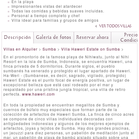
En la playa
Impresionantes vistas del atardecer
Todas las comidas y bebidas suaves incluidas.
Personal a tiempo completo y chef
Villa ideal para familias y grupos de amigos
VER TODOS VILLAS
Precio
Descripción
Galería de fotos
Reservar ahora
Condici
Villas en Alquiler
>
Sumba
>
Villa Haweri Estate on Sumba
>
En el promontorio de la famosa playa de Nihiwatu, junto al Nihi
Resort en la isla de Sumba, Indonesia, se encuentra Haweri, una
finca privada de 5 dormitorios. Durante siglos, el pueblo
sumbanés ha venerado y protegido el lugar apartado de Haweri.
Ha-Weri - (Sumbanese, es decir, sagrado, vigilado, protegido)
Haweri Estate es el punto focal de energía positiva, un lugar de
excepcional belleza que está casi rodeado por el mar y
respaldado por una prístina jungla tropical, una villa de retiro
perfecta.
www.haweri.com
En toda la propiedad se encuentran megalitos de Sumba y
cuernos de búfalo muy especiales que forman parte de la
colección de artefactos de Haweri Sumba. La finca de cinco acres
se compone de cinco villas individuales decoradas con
antigüedades indonesias y algunos de los mejores ejemplos de
artefactos, joyas y tejidos de Sumba. Hay dos grandes piscinas,
un jacuzzi para diez personas, un pabellón de meditación junto al
mar, un pabellón de playa de bambú aislado situado sobre una