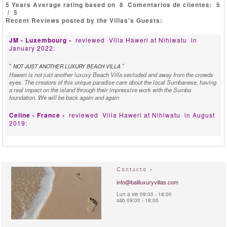
5 Years Average rating based on
8
Comentarios de clientes:
5
/
5
Recent Reviews posted by the Villas's Guests:
JM - Luxembourg -
reviewed
Villa Haweri at Nihiwatu
in
January 2022:
"
"
NOT JUST ANOTHER LUXURY BEACH VILLA
Haweri is not just another luxuxy Beach Villa secluded and away from the crowds
eyes. The creators of this unique paradise care about the local Sumbanese, having
a real impact on the island through their impressive work with the Sumba
foundation. We will be back again and again
Celine - France -
reviewed
Villa Haweri at Nihiwatu
in August
2019:
"
"
MAGICAL DAYS
How can we thank you enough for these magical days and evenings. Such a
special place to share with friends and renew our vows. We will never forget this
trip. Thank you Claude and Petra for creating such a magical place.
Contacto »
Isabel & Jean-Maurice - United Kingdom -
info@baliluxuryvillas.com
reviewed
Villa
Haweri at Nihiwatu
in January 2019:
Lun a vie 09:00 - 18:00
sáb 09:00 - 18:00
"
"
MUM THIS PLACE IS PARADISE
Our nine year old summed it up perfectly - “Mum this place is paradise, no really!”
A perfect harmonsy of nature, Sumbanese culture and beautifully understated