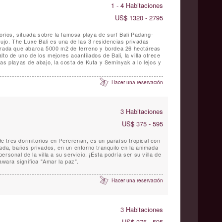
1 - 4 Habitaciones
US$ 1320 - 2795
torios, situada sobre la famosa playa de surf Bali Padang-
lujo. The Luxe Bali es una de las 3 residencias privadas
errada que abarca 5000 m2 de terreno y bordea 26 hectáreas
to de uno de los mejores acantilados de Bali, la villa ofrece
as playas de abajo, la costa de Kuta y Seminyak a lo lejos y
Hacer una reservación
3 Habitaciones
US$ 375 - 595
 de tres dormitorios en Pererenan, es un paraíso tropical con
vada, baños privados, en un entorno tranquilo en la animada
rsonal de la villa a su servicio. ¡Ésta podría ser su villa de
awara significa "Amar la paz".
Hacer una reservación
3 Habitaciones
US$ 375 - 595