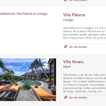
Ver más detalles
Villa Paloma
Canggu
Villa Paloma en Canggu, es una vi
metros de la playa Pererenan en 
que también puede albergar retir
finca tropical de 2.800 m2 junto a 
Ver más detalles
Villa Amaru
Ubud
Villa Amaru, una de las villas pr
famosa cordillera Sayan cerca de
Sayan. Con cuatro habitaciones c
un entorno tranquilo, encantador 
impresionantes vistas panorámicas
terrazas. Además, cuenta con ...
Ver más detalles