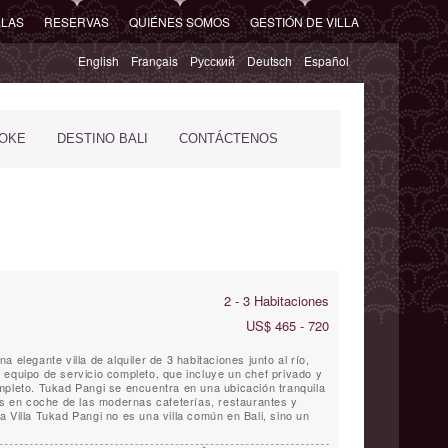
LLAS
RESERVAS
QUIÉNES SOMOS
GESTIÓN DE VILLA
English
Français
Русский
Deutsch
Español
POKE
DESTINO BALI
CONTÁCTENOS
2 - 3 Habitaciones
US$ 465 - 720
 elegante villa de alquiler de 3 habitaciones junto al río,
 equipo de servicio completo, que incluye un chef privado y
mpleto. Tukad Pangi se encuentra en una ubicación tranquila
tos en coche de las modernas cafeterías, restaurantes y
 Villa Tukad Pangi no es una villa común en Bali, sino un