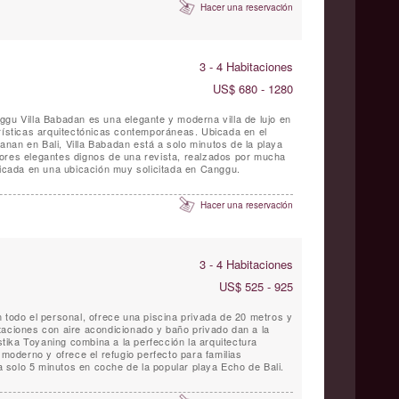
Hacer una reservación
3 - 4 Habitaciones
US$ 680 - 1280
ggu Villa Babadan es una elegante y moderna villa de lujo en
erísticas arquitectónicas contemporáneas. Ubicada en el
nan en Bali, Villa Babadan está a solo minutos de la playa
ubicada en una ubicación muy solicitada en Canggu.
Hacer una reservación
3 - 4 Habitaciones
US$ 525 - 925
 todo el personal, ofrece una piscina privada de 20 metros y
taciones con aire acondicionado y baño privado dan a la
Astika Toyaning combina a la perfección la arquitectura
 moderno y ofrece el refugio perfecto para familias
solo 5 minutos en coche de la popular playa Echo de Bali.