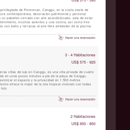
privilegiada de Pererenan, Canggu, en la costa oeste de
ectura contemporánea, decoración patrimonial y personal
on un pabellón cerrado con aire acondicionado, sala de estar
tenimiento, muchos asientos y una cocina, así como tres
s con baño y terrazas al aire libre alrededor de la piscina
Hacer una reservación
3 - 4 Habitaciones
US$ 575 - 925
eras villas de lujo en Canggu, es una villa privada de cuatro
da en unos pocos minutos a pie de la playa de Canggu.
imizar el espacio y la privacidad en 1.500 metros
echo ofrece lo mejor de la isla tropical viviendo con todas
lujo.
Hacer una reservación
2 Habitaciones
US$ 650 - 850