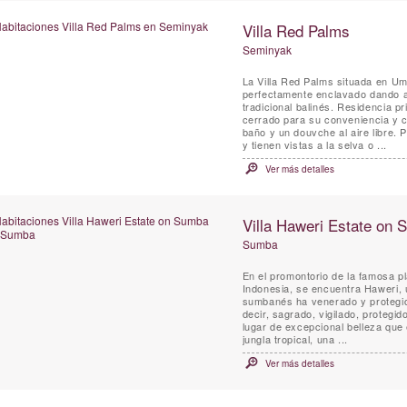
Villa Red Palms
Seminyak
La Villa Red Palms situada en U
perfectamente enclavado dando a 
tradicional balinés. Residencia 
cerrado para su conveniencia y complejo de seguridad. L
baño y un douvche al aire libre. 
y tienen vistas a la selva o ...
Ver más detalles
Villa Haweri Estate on
Sumba
En el promontorio de la famosa pl
Indonesia, se encuentra Haweri, u
sumbanés ha venerado y protegid
decir, sagrado, vigilado, protegid
lugar de excepcional belleza que 
jungla tropical, una ...
Ver más detalles