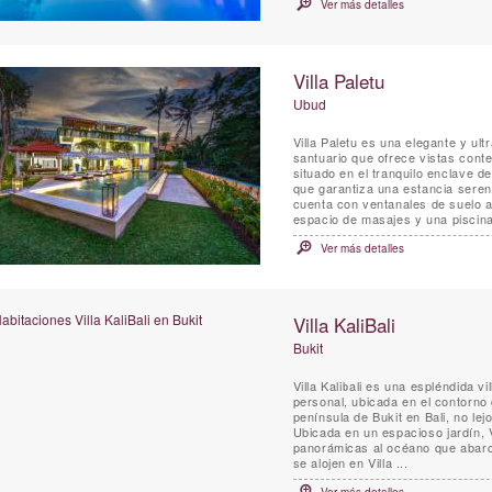
Ver más detalles
Villa Paletu
Ubud
Villa Paletu es una elegante y ult
santuario que ofrece vistas cont
situado en el tranquilo enclave d
que garantiza una estancia serena
cuenta con ventanales de suelo a
espacio de masajes y una piscina 
Ver más detalles
Villa KaliBali
Bukit
Villa Kalibali es una espléndida v
personal, ubicada en el contorno 
península de Bukit en Bali, no le
Ubicada en un espacioso jardín, V
panorámicas al océano que abarc
se alojen en Villa ...