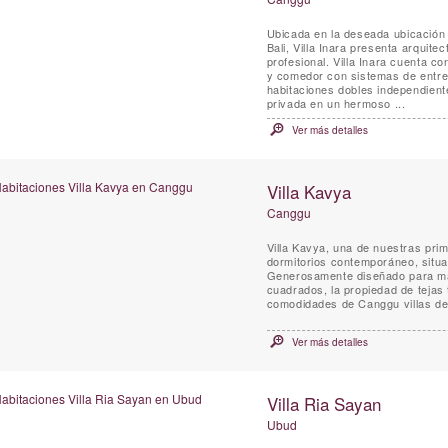
Ubicada en la deseada ubicación 
Bali, Villa Inara presenta arquit
profesional. Villa Inara cuenta c
y comedor con sistemas de entre
habitaciones dobles independiente
privada en un hermoso ...
Ver más detalles
Villa Kavya
Canggu
Villa Kavya, una de nuestras prim
dormitorios contemporáneo, situa
Generosamente diseñado para max
cuadrados, la propiedad de tejas t
comodidades de Canggu villas de 
Ver más detalles
Villa Ria Sayan
Ubud