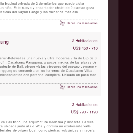
lla tropical privada de 2 dormitorios que puede alojar
n niño. Este nuevo y encantador chalet de 2 plantas goza
íficas del Sayan Gorge y los Volcanes más allá.
Hacer una reservación
gung
3 Habitaciones
US$ 450 - 710
nur-Ketewel es una nueva y ultra moderna villa de lujo de 3
jardín. Casabama Panggung, a pocos metros de las playas de
sudeste de Bali, ofrece vistas vírgenes del océano cercano y
ientes con personal completo. Ubicada un poco más
Hacer una reservación
3 Habitaciones
US$ 790 - 1190
n Bali tiene una arquitectura moderna y discreta. La villa
á ubicada junto al río Wos y domina un exuberante valle
eriales de origen local, como piedras volcánicas y madera