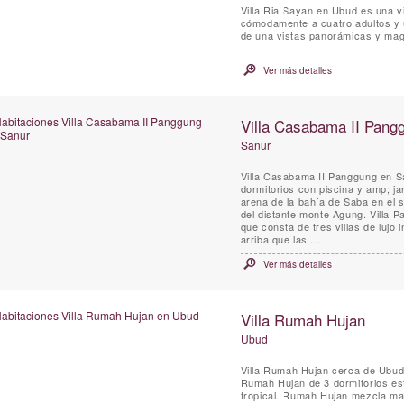
Villa Ria Sayan en Ubud es una vi
cómodamente a cuatro adultos y u
de una vistas panorámicas y magn
Ver más detalles
Villa Casabama II Pang
Sanur
Villa Casabama II Panggung en Sa
dormitorios con piscina y amp; 
arena de la bahía de Saba en el 
del distante monte Agung. Villa Panggung se encuentra en los terrenos de Casabama Villas,
que consta de tres villas de lujo independ
arriba que las ...
Ver más detalles
Villa Rumah Hujan
Ubud
Villa Rumah Hujan cerca de Ubud e
Rumah Hujan de 3 dormitorios est
tropical. Rumah Hujan mezcla mat