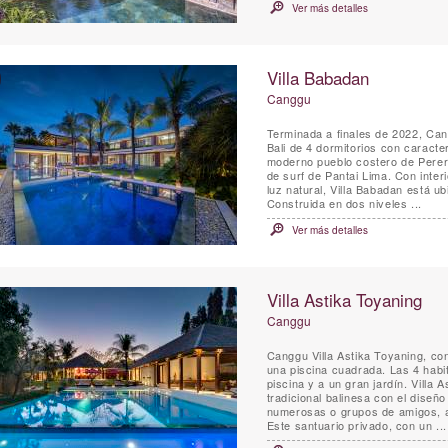
Ver más detalles
Villa Babadan
Canggu
Terminada a finales de 2022, Can
Bali de 4 dormitorios con caract
moderno pueblo costero de Perera
de surf de Pantai Lima. Con interiores elegantes dignos de una revista, realzados por mucha
luz natural, Villa Babadan está 
Construida en dos niveles ...
Ver más detalles
Villa Astika Toyaning
Canggu
Canggu Villa Astika Toyaning, con
una piscina cuadrada. Las 4 habi
piscina y a un gran jardín. Villa 
tradicional balinesa con el diseño
numerosas o grupos de amigos, a 
Este santuario privado, con un ...