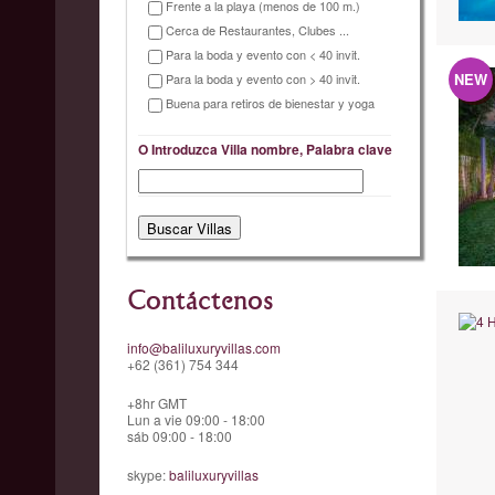
Frente a la playa (menos de 100 m.)
Cerca de Restaurantes, Clubes ...
Para la boda y evento con < 40 invit.
NEW
Para la boda y evento con > 40 invit.
Buena para retiros de bienestar y yoga
O Introduzca Villa nombre, Palabra clave
Contáctenos
info@baliluxuryvillas.com
+62 (361) 754 344
+8hr GMT
Lun a vie 09:00 - 18:00
sáb 09:00 - 18:00
skype:
baliluxuryvillas