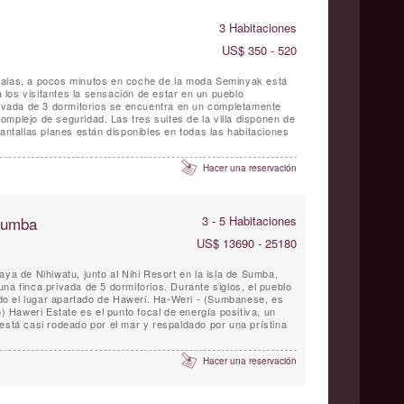
3 Habitaciones
US$ 350 - 520
malas, a pocos minutos en coche de la moda Seminyak está
los visitantes la sensación de estar en un pueblo
privada de 3 dormitorios se encuentra en un completamente
as tres suites de la villa disponen de
Pantallas planes están disponibles en todas las habitaciones
Hacer una reservación
 Sumba
3 - 5 Habitaciones
US$ 13690 - 25180
aya de Nihiwatu, junto al Nihi Resort en la isla de Sumba,
na finca privada de 5 dormitorios. Durante siglos, el pueblo
o el lugar apartado de Haweri. Ha-Weri - (Sumbanese, es
o) Haweri Estate es el punto focal de energía positiva, un
está casi rodeado por el mar y respaldado por una prístina
Hacer una reservación