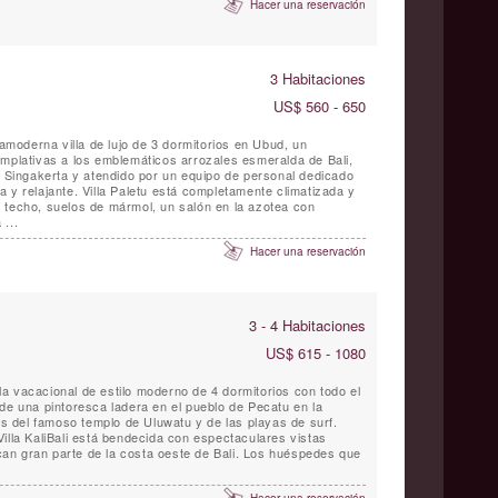
Hacer una reservación
3 Habitaciones
US$ 560 - 650
ramoderna villa de lujo de 3 dormitorios en Ubud, un
emplativas a los emblemáticos arrozales esmeralda de Bali,
e Singakerta y atendido por un equipo de personal dedicado
 y relajante. Villa Paletu está completamente climatizada y
 techo, suelos de mármol, un salón en la azotea con
...
Hacer una reservación
3 - 4 Habitaciones
US$ 615 - 1080
illa vacacional de estilo moderno de 4 dormitorios con todo el
de una pintoresca ladera en el pueblo de Pecatu en la
jos del famoso templo de Uluwatu y de las playas de surf.
illa KaliBali está bendecida con espectaculares vistas
an gran parte de la costa oeste de Bali. Los huéspedes que