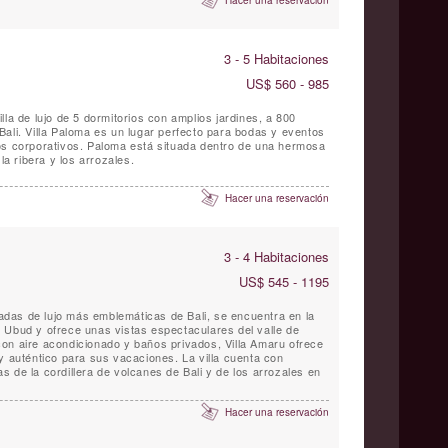
Hacer una reservación
3 - 5 Habitaciones
US$ 560 - 985
lla de lujo de 5 dormitorios con amplios jardines, a 800
Bali. Villa Paloma es un lugar perfecto para bodas y eventos
os corporativos. Paloma está situada dentro de una hermosa
la ribera y los arrozales.
Hacer una reservación
3 - 4 Habitaciones
US$ 545 - 1195
ivadas de lujo más emblemáticas de Bali, se encuentra en la
 Ubud y ofrece unas vistas espectaculares del valle de
on aire acondicionado y baños privados, Villa Amaru ofrece
y auténtico para sus vacaciones. La villa cuenta con
 de la cordillera de volcanes de Bali y de los arrozales en
Hacer una reservación