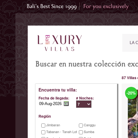
LA 
Buscar en nuestra colección excl
87 Villas
Encuentra tu villa:
-20%
Fecha de llegada:
# Noches:
Región
Jimbaran
Canggu
Tabanan - Tanah Lot
Sumba