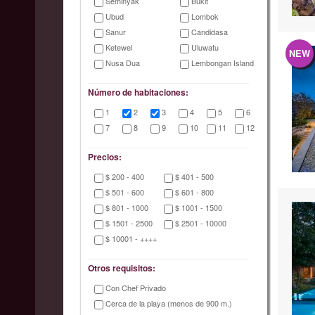
Seminyak
Bukit
Ubud
Lombok
Sanur
Candidasa
Ketewel
Uluwatu
NEW
Nusa Dua
Lembongan Island
Número de habitaciones:
1
2
3
4
5
6
7
8
9
10
11
12
Precios:
$ 200 - 400
$ 401 - 500
$ 501 - 600
$ 601 - 800
$ 801 - 1000
$ 1001 - 1500
$ 1501 - 2500
$ 2501 - 10000
$ 10001 - ++++
Otros requisitos:
Con Chef Privado
Cerca de la playa (menos de 900 m.)