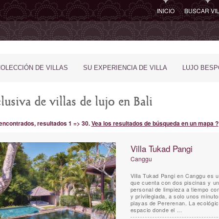
INICIO
BUSCAR VI
COLECCIÓN DE VILLAS
SU EXPERIENCIA DE VILLA
LUJO BES
usiva de villas de lujo en Bali
 encontrados, resultados 1 => 30.
Vea los resultados de búsqueda en un mapa ?
Villa Tukad Pangi
Canggu
Villa Tukad Pangi en Canggu es una
que cuenta con dos piscinas y un
personal de limpieza a tiempo co
y privilegiada, a solo unos minu
playas de Pererenan. La ecológica
espacio donde el ...