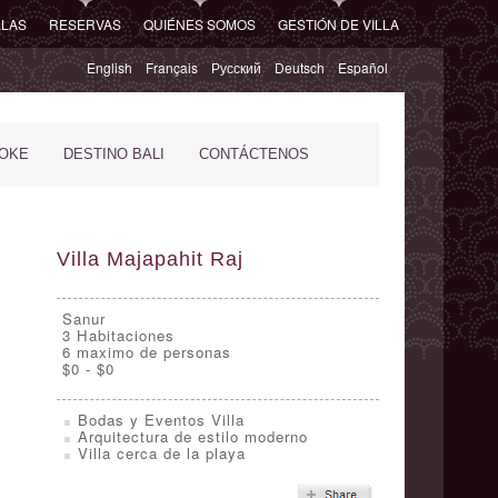
LLAS
RESERVAS
QUIÉNES SOMOS
GESTIÓN DE VILLA
English
Français
Русский
Deutsch
Español
POKE
DESTINO BALI
CONTÁCTENOS
Villa Majapahit Raj
Sanur
3
Habitaciones
6 maximo de personas
$0 - $0
Bodas y Eventos Villa
Arquitectura de estilo moderno
Villa cerca de la playa