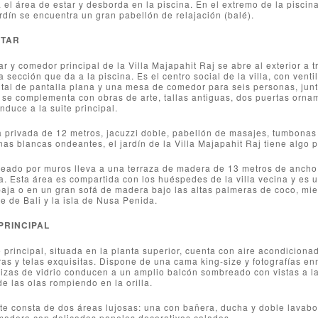
 el área de estar y desborda en la piscina. En el extremo de la pisci
rdín se encuentra un gran pabellón de relajación (balé).
STAR
ar y comedor principal de la Villa Majapahit Raj se abre al exterior a 
 sección que da a la piscina. Es el centro social de la villa, con vent
lital de pantalla plana y una mesa de comedor para seis personas, jun
 se complementa con obras de arte, tallas antiguas, dos puertas orna
nduce a la suite principal.
a privada de 12 metros, jacuzzi doble, pabellón de masajes, tumbonas
inas blancas ondeantes, el jardín de la Villa Majapahit Raj tiene algo 
eado por muros lleva a una terraza de madera de 13 metros de ancho
. Esta área es compartida con los huéspedes de la villa vecina y es u
aja o en un gran sofá de madera bajo las altas palmeras de coco, mie
te de Bali y la isla de Nusa Penida.
PRINCIPAL
e principal, situada en la planta superior, cuenta con aire acondicio
s y telas exquisitas. Dispone de una cama king-size y fotografías e
dizas de vidrio conducen a un amplio balcón sombreado con vistas a l
de las olas rompiendo en la orilla.
te consta de dos áreas lujosas: una con bañera, ducha y doble lavabo
 madera con delicados paneles decorativos calados.