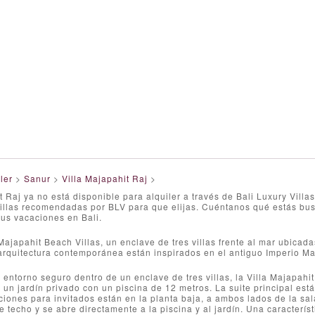
ler
>
Sanur
>
Villa Majapahit Raj
>
t Raj ya no está disponible para alquiler a través de Bali Luxury Vil
villas recomendadas por BLV para que elijas. Cuéntanos qué estás bus
tus vacaciones en Bali.
ajapahit Beach Villas, un enclave de tres villas frente al mar ubicada
 arquitectura contemporánea están inspirados en el antiguo Imperio Ma
entorno seguro dentro de un enclave de tres villas, la Villa Majapahi
 un jardín privado con un piscina de 12 metros. La suite principal está
ciones para invitados están en la planta baja, a ambos lados de la sa
e techo y se abre directamente a la piscina y al jardín. Una caracterís