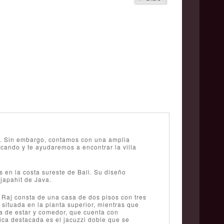
las. Sin embargo, contamos con una amplia
cando y te ayudaremos a encontrar la villa
s en la costa sureste de Bali. Su diseño
japahit de Java.
t Raj consta de una casa de dos pisos con tres
 situada en la planta superior, mientras que
la de estar y comedor, que cuenta con
tica destacada es el jacuzzi doble que se