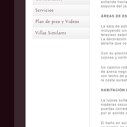
extiende hacia
esquina del ja
Servicios
ÁREAS DE E
Plan de piso y Videos
La sala de est
incluyendo una
Villas Similares
televisor sate
La decoración
abierta que co
Con su piscin
cojines y cort
Un camino rod
de arena negra
con techo de p
la costa sures
HABITACIÓN 
La lujosa suit
maderas oscura
puertas corre
por el sonido 
El baño en sui
un pasillo de