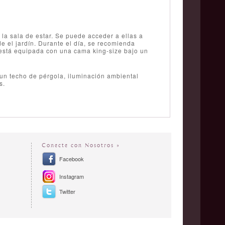
la sala de estar. Se puede acceder a ellas a
de el jardín. Durante el día, se recomienda
n está equipada con una cama king-size bajo un
un techo de pérgola, iluminación ambiental
s.
Conecte con Nosotros »
Facebook
Instagram
Twitter