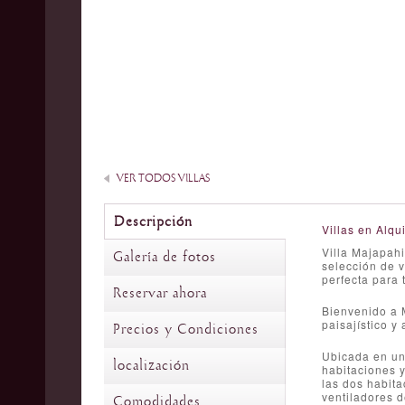
VER TODOS VILLAS
Descripción
Villas en Alqui
Villa Majapahi
Galería de fotos
selección de 
perfecta para 
Reservar ahora
Bienvenido a M
paisajístico y
Precios y Condiciones
Ubicada en un 
localización
habitaciones y
las dos habita
ventiladores d
Comodidades