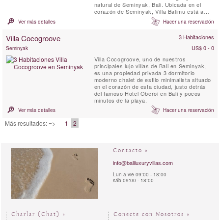
natural de Seminyak, Bali. Ubicada en el
corazón de Seminyak, Villa Balimu está a
solo unos pasos de los mejores clubes de
Ver más detalles
Hacer una reservación
playa y restaurantes de la isla, así como de
Jalan Kayu Aya, conocida como la "calle de
Villa Cocogroove
3 Habitaciones
la comida" de la zona.
US$ 0 - 0
Seminyak
Villa Cocogroove, uno de nuestros
principales lujo villas de Bali en Seminyak,
es una propiedad privada 3 dormitorio
moderno chalet de estilo minimalista situado
en el corazón de esta ciudad, justo detrás
del famoso Hotel Oberoi en Bali y pocos
minutos de la playa.
Ver más detalles
Hacer una reservación
Más resultados: =>
1
2
Contacto »
info@baliluxuryvillas.com
Lun a vie 09:00 - 18:00
sáb 09:00 - 18:00
Charlar (Chat) »
Conecte con Nosotros »