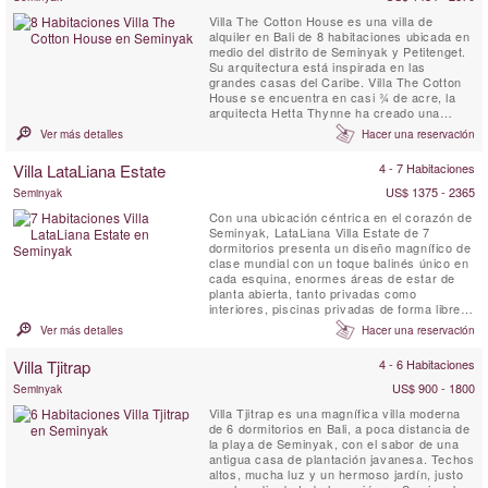
Villa The Cotton House es una villa de
alquiler en Bali de 8 habitaciones ubicada en
medio del distrito de Seminyak y Petitenget.
Su arquitectura está inspirada en las
grandes casas del Caribe. Villa The Cotton
House se encuentra en casi ¾ de acre, la
arquitecta Hetta Thynne ha creado una
hermosa combinación de espacios de
Ver más detalles
Hacer una reservación
entretenimiento, relajación y alojamiento. La
villa puede ser disfrutada por grandes
Villa LataLiana Estate
4 - 7 Habitaciones
grupos de familiares y amigos y su amplia
área de entretenimiento y ...
US$ 1375 - 2365
Seminyak
Con una ubicación céntrica en el corazón de
Seminyak, LataLiana Villa Estate de 7
dormitorios presenta un diseño magnífico de
clase mundial con un toque balinés único en
cada esquina, enormes áreas de estar de
planta abierta, tanto privadas como
interiores, piscinas privadas de forma libre,
jardines tropicales y estanques de peces,
Ver más detalles
Hacer una reservación
Amplias habitaciones con suntuosas
sábanas y cortinas opacas y 26 empleados
Villa Tjitrap
4 - 6 Habitaciones
a tiempo completo para garantizar que se
satisfagan todas sus ...
US$ 900 - 1800
Seminyak
Villa Tjitrap es una magnífica villa moderna
de 6 dormitorios en Bali, a poca distancia de
la playa de Seminyak, con el sabor de una
antigua casa de plantación javanesa. Techos
altos, mucha luz y un hermoso jardín, justo