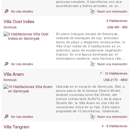
personal completo, 5 dormitorios con aire
acondicionado y baños privados, es un
refugio de lujo de 2 plantas con un
Ver más detalles
Hacer una reservación
impresionante diseño arquitectónico y
hermosas vistas a los arrozales. El amplio
Villa Oost Indies
3 Habitaciones
espacio habitable de planta abierta disfruta
de una temperatura agradable durante todo
US$ 490 - 890
Seminyak
...
En pleno triángulo dorado de Seminyak,
rodeada de boutiques de lujo, animados
bares de playa y elegantes restaurantes, la
Villa Oost Indies de 3 habitaciones es un
auténtico oasis de exuberante vegetación
tropical. En una época dominada por el
minimalismo moderno, esta hermosa villa
totalmente equipada con personal rinde
Ver más detalles
Hacer una reservación
homenaje a tiempos más tradicionales,
celebrando la riqueza cultural y el legado de
Villa Anam
7 - 10 Habitaciones
Indonesia.
US$ 2170 - 4900
Seminyak
Ubicada en el corazón de Seminyak, Bali, a
pocos pasos de la famosa Oberoi Street,
también conocida como Eat Street, del
icónico restaurante KuDeTa y de la playa
Double Six, la Villa Anam es una villa de
vacaciones única en su tipo. Esta lujosa
propiedad de 10 dormitorios, totalmente
equipada y con personal, combina dos
Ver más detalles
Hacer una reservación
impresionantes villas —Villa Anam-Bo y Villa
Anam-Ba— en un solo complejo excepcional.
Villa Tangram
4 - 6 Habitaciones
Entre sus características destacan una