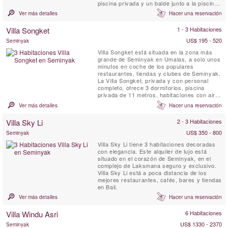
piscina privada y un balde junto a la piscina.
A solo unos pasos de la playa, los
Ver más detalles
Hacer una reservación
restaurantes locales y los chiringuitos,
puede pasar días de descanso tomando el
Villa Songket
1 - 3 Habitaciones
sol en la playa mientras disfruta de la cocina
local y bebidas frías.
US$ 195 - 520
Seminyak
Villa Songket está situada en la zona más
grande de Seminyak en Umalas, a solo unos
minutos en coche de los populares
restaurantes, tiendas y clubes de Seminyak.
La Villa Songket, privada y con personal
completo, ofrece 3 dormitorios, piscina
privada de 11 metros, habitaciones con aire
acondicionado y está cuidadosamente
Ver más detalles
Hacer una reservación
decorada con un equilibrio perfecto entre el
estilo tradicional y el confort moderno.
Villa Sky Li
2 - 3 Habitaciones
US$ 350 - 800
Seminyak
Villa Sky Li tiene 3 habitaciones decoradas
con elegancia. Este alquiler de lujo está
situado en el corazón de Seminyak, en el
complejo de Laksmana seguro y exclusivo.
Villa Sky Li está a poca distancia de los
mejores restaurantes, cafés, bares y tiendas
en Bali.
Ver más detalles
Hacer una reservación
Villa Windu Asri
6 Habitaciones
US$ 1330 - 2370
Seminyak