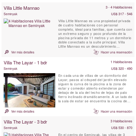
Villa Little Mannao
3 - 4 Habitaciones
US$ 317 - 546
Seminyak
Villa Little Mannao es una propiedad privada
de cuatro habitaciones con personal
completo, ideal para familias, que cuenta con
un extremo seguro y poco profundo de la
piscina privada de 11 metros y un dormitorio
doble conectado a la suite principal. Villa
Little Mannao es un descubrimiento
asombroso, ubicado en los tranquilos
Ver más detalles
Hacer una reservación
arrozales de Kerobokan, en el sur de Bali, a
solo 10 minutos en auto del centro de
Villa The Layar - 1 bdr
1 Habitaciones
Seminyak, un lugar de moda y concurrido.
La propiedad se puede alquilar ...
US$ 320 - 490
Seminyak
En cada una de villas de un dormitorio del
Layar, pasos al césped del jardín elevado
siguen la curva de la piscina a la zona de
estar y comedor abierto extenderse por
debajo de la ala del techo de tejas de palo
fierro inclinado dramáticamente. A un lado de
la sala de estar se encuentra la cocina de
galera triangular, mientras que al otro, en
ángulo debajo de la segunda ala del techo,
Ver más detalles
Hacer una reservación
es el amplio dormitorio y su cuarto de baño
jardín.
Villa The Layar - 3 bdr
3 Habitaciones
US$ 530 - 870
Seminyak
En el centro de Seminyak, las villas de 3