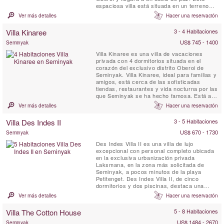
espaciosa villa está situada en un terreno
exuberante rodeado de altos muros que
Ver más detalles
Hacer una reservación
garantizan su privacidad. Hay césped bien
cuidado, palmeras, frangipanis, buganvillas y
Villa Kinaree
3 - 4 Habitaciones
otras plantas tropicales. Villa Noa Oberoi es
verdaderamente tranquila y...
US$ 745 - 1400
Seminyak
Villa Kinaree es una villa de vacaciones
privada con 4 dormitorios situada en el
corazón del exclusivo distrito Oberoi de
Seminyak. Villa Kinaree, ideal para familias y
amigos, está cerca de las sofisticadas
tiendas, restaurantes y vida nocturna por las
que Seminyak se ha hecho famosa. Está a
un corto paseo de la playa de Seminyak.
Ver más detalles
Hacer una reservación
Villa Des Indes II
3 - 5 Habitaciones
US$ 670 - 1730
Seminyak
Des Indes Villa II es una villa de lujo
excepcional con personal completo ubicada
en la exclusiva urbanización privada
Laksmana, en la zona más solicitada de
Seminyak, a pocos minutos de la playa
Petitenget. Des Indes Villa II, de cinco
dormitorios y dos piscinas, destaca una
interpretación contemporánea del tradicional
Ver más detalles
Hacer una reservación
joglo. Altas columnas sostienen el techo
abovedado de su gran pabellón de estar de
Villa The Cotton House
5 - 8 Habitaciones
lados abiertos bordeado por estanques de
koi frente a una piscina de 16 ...
US$ 1484 - 2670
Seminyak