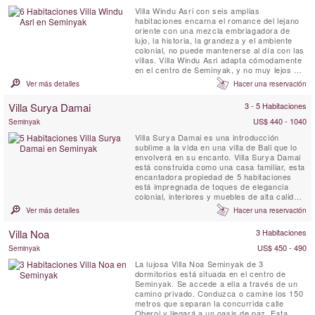
Villa Windu Asri con seis amplias
habitaciones encarna el romance del lejano
oriente con una mezcla embriagadora de
lujo, la historia, la grandeza y el ambiente
colonial, no puede mantenerse al día con las
villas. Villa Windu Asri adapta cómodamente
en el centro de Seminyak, y no muy lejos de
la playa, tiendas y restaurantes populares.
Ver más detalles
Hacer una reservación
Villa Surya Damai
3 - 5 Habitaciones
US$ 440 - 1040
Seminyak
Villa Surya Damai es una introducción
sublime a la vida en una villa de Bali que lo
envolverá en su encanto. Villa Surya Damai
está construida como una casa familiar, esta
encantadora propiedad de 5 habitaciones
está impregnada de toques de elegancia
colonial, interiores y muebles de alta calidad
y todas las comodidades modernas
Ver más detalles
Hacer una reservación
necesarias para unas vacaciones perfectas
en una villa tropical. Aquí, el buen gusto
Villa Noa
3 Habitaciones
clásico se mezcla con una sencillez discreta
y nuestro equipo ...
US$ 450 - 490
Seminyak
La lujosa Villa Noa Seminyak de 3
dormitorios está situada en el centro de
Seminyak. Se accede a ella a través de un
camino privado. Conduzca o camine los 150
metros que separan la concurrida calle
Oberoi y llegará a un oasis de paz. Esta