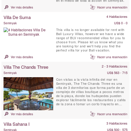
en el medio de toda la acción en Seminyak.
Ver más detalles
Hacer una reservación
Villa De Suma
4 Habitaciones
US$ 0 - 0
Seminyak
This villa is no longer available for rent with
Bali Luxury Villas, however we have a wide
range of BLV recommended villas for you to
choose from. Please let us know what you
are looking for and we’ll help you find the
perfect villa for your Bali vacation.
Ver más detalles
Hacer una reservación
Villa The Chands Three
2 - 3 Habitaciones
US$ 563 - 715
Seminyak
Con vistas a la vista infinita del mar en
Seminyak, The The Chands Three es una
villa de 3 dormitorios que forma parte de un
complejo de villas boutique a pocos metros
de la playa, donde los huéspedes pueden
explorar fácilmente los restaurantes y cafés
de la zona o tomar un corto trayecto en
automóvil hasta Seminyak.
Ver más detalles
Hacer una reservación
Villa Sahana I
3 Habitaciones
US$ 500 - 575
Seminyak