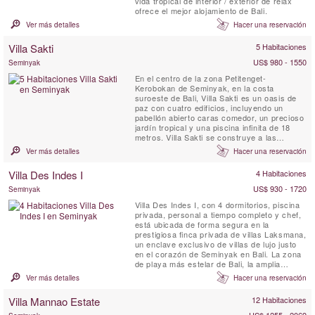
vida tropical de interior / exterior de relax
ofrece el mejor alojamiento de Bali.
Ver más detalles
Hacer una reservación
Villa Sakti
5 Habitaciones
US$ 980 - 1550
Seminyak
En el centro de la zona Petitenget-
Kerobokan de Seminyak, en la costa
suroeste de Bali, Villa Sakti es un oasis de
paz con cuatro edificios, incluyendo un
pabellón abierto caras comedor, un precioso
jardín tropical y una piscina infinita de 18
metros. Villa Sakti se construye a las
especificaciones exactas del reconocido
Ver más detalles
Hacer una reservación
arquitecto holandés Joost van Grieken
(www.joostvangrieken.com)
Villa Des Indes I
4 Habitaciones
US$ 930 - 1720
Seminyak
Villa Des Indes I, con 4 dormitorios, piscina
privada, personal a tiempo completo y chef,
está ubicada de forma segura en la
prestigiosa finca privada de villas Laksmana,
un enclave exclusivo de villas de lujo justo
en el corazón de Seminyak en Bali. La zona
de playa más estelar de Bali, la amplia
extensión de la playa Petitenget, está a solo
Ver más detalles
Hacer una reservación
cinco minutos a pie. Muchos de los
restaurantes y bares más famosos de la isla
Villa Mannao Estate
12 Habitaciones
están a un corto paseo, incluidos Ku De Ta,
Metis, ...
US$ 1255 - 2069