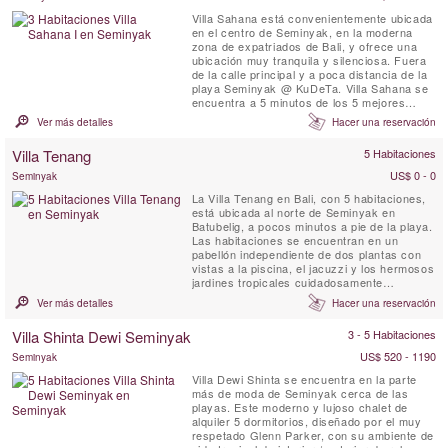
Villa Sahana está convenientemente ubicada
en el centro de Seminyak, en la moderna
zona de expatriados de Bali, y ofrece una
ubicación muy tranquila y silenciosa. Fuera
de la calle principal y a poca distancia de la
playa Seminyak @ KuDeTa. Villa Sahana se
encuentra a 5 minutos de los 5 mejores
restaurantes, salones y bares. Villa Sahana,
Ver más detalles
Hacer una reservación
con personal completo, ofrece tres
dormitorios principales con aire
Villa Tenang
5 Habitaciones
acondicionado, amplios baños en suite
semiexteriores, una gran sala de ...
US$ 0 - 0
Seminyak
La Villa Tenang en Bali, con 5 habitaciones,
está ubicada al norte de Seminyak en
Batubelig, a pocos minutos a pie de la playa.
Las habitaciones se encuentran en un
pabellón independiente de dos plantas con
vistas a la piscina, el jacuzzi y los hermosos
jardines tropicales cuidadosamente
diseñados. El pabellón cuenta con dos suites
Ver más detalles
Hacer una reservación
principales en la planta baja, cada una con
un baño privado interior/exterior. Estas
Villa Shinta Dewi Seminyak
3 - 5 Habitaciones
elegantes habitaciones incluyen una lujosa
bañera de mármol...
US$ 520 - 1190
Seminyak
Villa Dewi Shinta se encuentra en la parte
más de moda de Seminyak cerca de las
playas. Este moderno y lujoso chalet de
alquiler 5 dormitorios, diseñado por el muy
respetado Glenn Parker, con su ambiente de