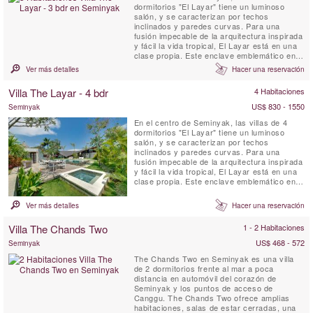
dormitorios "El Layar" tiene un luminoso
salón, y se caracterizan por techos
inclinados y paredes curvas. Para una
fusión impecable de la arquitectura inspirada
y fácil la vida tropical, El Layar está en una
clase propia. Este enclave emblemático en el
corazón de Seminyak 23 villas, cada uno
Ver más detalles
Hacer una reservación
situado en su propio santuario jardín muy
privado abanico desde una columnata
Villa The Layar - 4 bdr
4 Habitaciones
central de los árboles en flor maduros. Una
configuración ...
US$ 830 - 1550
Seminyak
En el centro de Seminyak, las villas de 4
dormitorios "El Layar" tiene un luminoso
salón, y se caracterizan por techos
inclinados y paredes curvas. Para una
fusión impecable de la arquitectura inspirada
y fácil la vida tropical, El Layar está en una
clase propia. Este enclave emblemático en el
corazón de Seminyak 23 villas, cada uno
situado en su propio santuario jardín muy
Ver más detalles
Hacer una reservación
privado abanico desde una columnata
central de los árboles en flor maduros. Una
Villa The Chands Two
1 - 2 Habitaciones
configuración ...
US$ 468 - 572
Seminyak
The Chands Two en Seminyak es una villa
de 2 dormitorios frente al mar a poca
distancia en automóvil del corazón de
Seminyak y los puntos de acceso de
Canggu. The Chands Two ofrece amplias
habitaciones, salas de estar cerradas, una