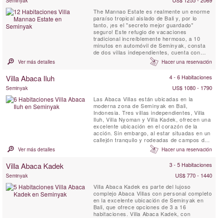
Seminyak
The Mannao Estate es realmente un enorme
paraíso tropical aislado de Bali y, por lo
tanto, ¡es el "secreto mejor guardado"
seguro! Este refugio de vacaciones
tradicional increíblemente hermoso, a 10
minutos en automóvil de Seminyak, consta
de dos villas independientes, cuenta con
muchos centros comunitarios para pasar el
Ver más detalles
Hacer una reservación
rato, dos piscinas y no menos de 12 villas
suites, con capacidad para 28 huéspedes
Villa Abaca Iluh
4 - 6 Habitaciones
cómodamente, ideal para familias
numerosas! Mannao Estate cuenta con ...
US$ 1080 - 1790
Seminyak
Las Abaca Villas están ubicadas en la
moderna zona de Seminyak en Bali,
Indonesia. Tres villas independientes, Villa
Iluh, Villa Nyoman y Villa Kadek, ofrecen una
excelente ubicación en el corazón de la
acción. Sin embargo, al estar situadas en un
callejón tranquilo y rodeadas de campos de
arroz, estas villas mantienen un ambiente de
Ver más detalles
Hacer una reservación
paz y tranquilidad. Algunos de los mejores
restaurantes de Bali están literalmente a
Villa Abaca Kadek
3 - 5 Habitaciones
solo unos pasos de Abaca Villas.
US$ 770 - 1440
Seminyak
Villa Abaca Kadek es parte del lujoso
complejo Abaca Villas con personal completo
en la excelente ubicación de Seminyak en
Bali, que ofrece opciones de 3 a 16
habitaciones. Villa Abaca Kadek, con