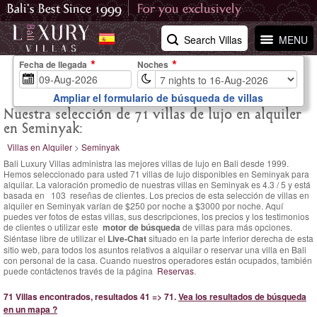
Search Villas
MENU
Fecha de llegada
Noches
Ampliar el formulario de búsqueda de villas
Nuestra selección de 71 villas de lujo en alquiler
en Seminyak:
Villas en Alquiler
>
Seminyak
Bali Luxury Villas administra las mejores villas de lujo en Bali desde 1999.
Hemos seleccionado para usted 71 villas de lujo disponibles en Seminyak para
alquilar. La
valoración promedio de nuestras villas en Seminyak es
4.3
/
5
y está
basada en
103
reseñas de clientes.
Los precios de esta selección de villas en
alquiler en Seminyak varían
de $250 por noche
a $3000 por noche. Aquí
puedes ver fotos de estas villas, sus descripciones, los precios y los testimonios
de clientes o utilizar este
motor de búsqueda
de villas para más opciones.
Siéntase libre de utilizar el
Live-Chat
situado en la parte inferior derecha de esta
sitio web, para todos los asuntos relativos a alquilar o reservar una villa en Bali
con personal de la casa. Cuando nuestros operadores están ocupados, también
puede contáctenos través de la página
Reservas
.
71 Villas encontrados, resultados 41 => 71.
Vea los resultados de búsqueda
en un mapa ?