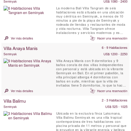
terraza central al aire ...
US$ 1080 - 2400
Seminyak
La moderna Bali Villa Tangram de seis
habitaciones está situada en una ubicación
muy céntrica en Seminyak, a menos de 10
minutos a pie de la playa de Seminyak y
rodeada de tiendas y restaurantes de moda
y vida nocturna. Villa Tangram ofrece
instalaciones y servicios modernos y es
ideal para familias o amigos que quieran
Ver más detalles
Hacer una reservación
compartir y disfrutar. Los servicios de la villa
incluyen desayuno diario, WiFi gratuito,
Villa Anaya Manis
6 - 9 Habitaciones
habitaciones con aire acondicionado, un
dormitorio con literas para ...
US$ 1200 - 2250
Seminyak
Villa Anaya Manis con 9 dormitorios y 9
baños consta de dos villas independientes
con personal y está ubicada en la vibrante
Seminyak en Bali. En el primer pabellón, la
villa principal alberga 4 dormitorios con
baños en suite, mientras que la villa de
invitados tiene 5 dormitorios, lo que la hace
ideal para vacaciones con grupos grandes
Ver más detalles
Hacer una reservación
de hasta 18 adultos y 4 niños. Los interiores
elegantes y espaciosos lo atraen con toques
Villa Balimu
2 - 3 Habitaciones
de detalles naturales, creando un ambiente
de lujo....
US$ 525 - 1025
Seminyak
Ubicada en la exclusiva finca Laksmana,
Villa Balimu Seminyak es una villa tropical
contemporánea de tres habitaciones con
piscina privada de 11 metros y personal que
lo envuelve en la vibrante energía y belleza