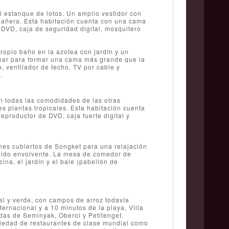
el estanque de lotos. Un amplio vestidor con
n bañera. Esta habitación cuenta con una cama
 DVD, caja de seguridad digital, mosquitero
propio baño en la azotea con jardín y un
inar para formar una cama más grande que la
, ventilador de techo, TV por cable y
.
on todas las comodidades de las otras
es plantas tropicales. Esta habitación cuenta
eproductor de DVD, caja fuerte digital y
nes cubiertos de Songket para una relajación
onido envolvente. La mesa de comedor de
na, el jardín y el bale (pabellón de
al y verde, con campos de arroz todavía
ernacional y a 10 minutos de la playa, Villa
das de Seminyak, Oberoi y Petitenget.
riedad de restaurantes de clase mundial como