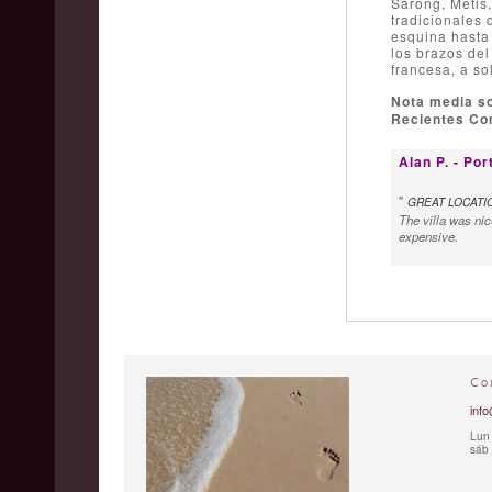
Sarong, Metis,
tradicionales 
esquina hasta 
los brazos del
francesa, a so
Nota media s
Recientes Com
Alan P. - Por
"
GREAT LOCATI
The villa was nic
expensive.
Co
info
Lun 
sáb 