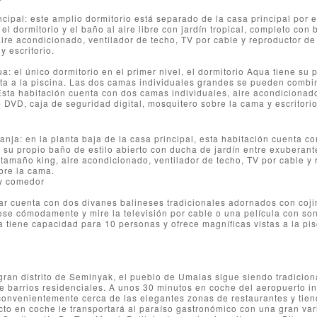
ncipal: este amplio dormitorio está separado de la casa principal por 
 el dormitorio y el baño al aire libre con jardín tropical, completo co
ire acondicionado, ventilador de techo, TV por cable y reproductor de
y escritorio.
a: el único dormitorio en el primer nivel, el dormitorio Aqua tiene su 
sta a la piscina. Las dos camas individuales grandes se pueden comb
sta habitación cuenta con dos camas individuales, aire acondicionado
 DVD, caja de seguridad digital, mosquitero sobre la cama y escritorio
anja: en la planta baja de la casa principal, esta habitación cuenta c
 su propio baño de estilo abierto con ducha de jardín entre exuberant
amaño king, aire acondicionado, ventilador de techo, TV por cable y r
bre la cama.
 y comedor
ar cuenta con dos divanes balineses tradicionales adornados con coji
tese cómodamente y mire la televisión por cable o una película con s
tiene capacidad para 10 personas y ofrece magníficas vistas a la pisci
gran distrito de Seminyak, el pueblo de Umalas sigue siendo tradicion
e barrios residenciales. A unos 30 minutos en coche del aeropuerto int
convenientemente cerca de las elegantes zonas de restaurantes y tien
cto en coche le transportará al paraíso gastronómico con una gran va