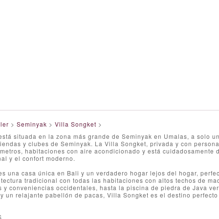
ler
>
Seminyak
>
Villa Songket
>
 está situada en la zona más grande de Seminyak en Umalas, a solo u
tiendas y clubes de Seminyak. La Villa Songket, privada y con personal
metros, habitaciones con aire acondicionado y está cuidadosamente de
nal y el confort moderno.
es una casa única en Bali y un verdadero hogar lejos del hogar, perfec
tectura tradicional con todas las habitaciones con altos techos de made
 y conveniencias occidentales, hasta la piscina de piedra de Java v
l y un relajante pabellón de pacas, Villa Songket es el destino perfect
S