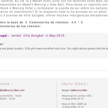
 Sardine, Ku De Ta y Merah Putih junto con los favoritos como Biku con
disponibles en Made's Warung o Sate Bali. Para darse un capricho por 
Nook o Warung Hotei y contemplar la puesta de sol sobre los campos d
 arroz en crecimiento? Si la relajación total lo ha anclado en un saló
lo 3 puertas de Villa Songket, ofrece muchas indulgencias decadentes p
obre la base de
3
Comentarios de clientes:
4.4
/
5
entarios de los clientes:
tugal -
rented
Villa Songket
in May 2015:
"
ON
e and great location. Villa girls were excellent and nice. You might advise guests that the be
ntacto »
Charlar (Chat) »
@baliluxuryvillas.com
skype:
baliluxuryvillas
a vie 09:00 - 18:00
Hora local en London (UK)
09:00 - 18:00
10-Aug-2026 05:10
Hora en Bali (GMT+8)
10-Aug-2026 12:10