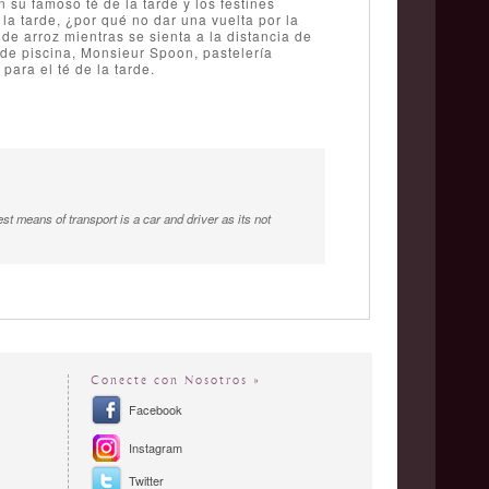
 su famoso té de la tarde y los festines
la tarde, ¿por qué no dar una vuelta por la
e arroz mientras se sienta a la distancia de
n de piscina, Monsieur Spoon, pastelería
ara el té de la tarde.
st means of transport is a car and driver as its not
Conecte con Nosotros »
Facebook
Instagram
Twitter