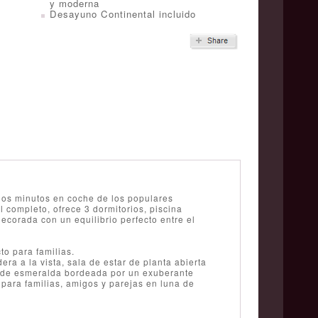
y moderna
Desayuno Continental incluido
nos minutos en coche de los populares
 completo, ofrece 3 dormitorios, piscina
corada con un equilibrio perfecto entre el
to para familias.
ra a la vista, sala de estar de planta abierta
erde esmeralda bordeada por un exuberante
o para familias, amigos y parejas en luna de