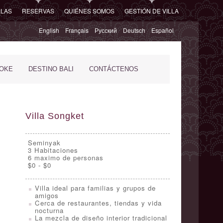
LLAS
RESERVAS
QUIÉNES SOMOS
GESTIÓN DE VILLA
English
Français
Русский
Deutsch
Español
POKE
DESTINO BALI
CONTÁCTENOS
Villa Songket
Seminyak
3
Habitaciones
6 maximo de personas
$0 - $0
Villa ideal para familias y grupos de
amigos
Cerca de restaurantes, tiendas y vida
nocturna
La mezcla de diseño interior tradicional