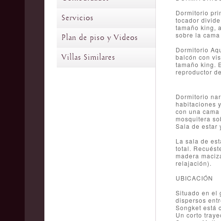
Dormitorio pri
Servicios
tocador divide
tamaño king, a
sobre la cama 
Plan de piso y Videos
Dormitorio Aqu
Villas Similares
balcón con vi
tamaño king. E
reproductor de
Dormitorio nar
habitaciones y
con una cama t
mosquitera so
Sala de estar
La sala de est
total. Recués
madera maciza 
relajación).
UBICACIÓN
Situado en el 
dispersos entr
Songket está 
Un corto traye