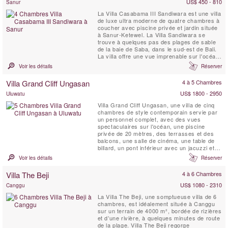
US$ 450 - 810
Sanur
La Villa Casabama III Sandiwara est une villa
de luxe ultra moderne de quatre chambres à
coucher avec piscine privée et jardin située
à Sanur-Ketewel. La Villa Sandiwara se
trouve à quelques pas des plages de sable
de la baie de Saba, dans le sud-est de Bali.
La villa offre une vue imprenable sur l'océan
à proximité et sur le volcan. La Villa
Voir les détails
Réserver
Casabama III Sandiwara est située dans
l'enceinte de Casabama Villas, composée de
Villa Grand Cliff Ungasan
4 à 5 Chambres
trois villas de luxe indépendantes et ...
US$ 1800 - 2950
Uluwatu
Villa Grand Cliff Ungasan, une villa de cinq
chambres de style contemporain servie par
un personnel complet, avec des vues
spectaculaires sur l'océan, une piscine
privée de 20 mètres, des terrasses et des
balcons, une salle de cinéma, une table de
billard, un pont inférieur avec un jacuzzi et
un belvédère de relaxation . Cette villa
Voir les détails
Réserver
exceptionnelle à Bali est située dans
l'enceinte d'un complexe de luxe au sommet
Villa The Beji
4 à 6 Chambres
d'une falaise sur la spectaculaire péninsule
de Bukit. Ici,...
US$ 1080 - 2310
Canggu
La Villa The Beji, une somptueuse villa de 6
chambres, est idéalement située à Canggu
sur un terrain de 4000 m², bordée de rizières
et d’une rivière, à quelques minutes de route
de la plage. Villa The Beji regorge