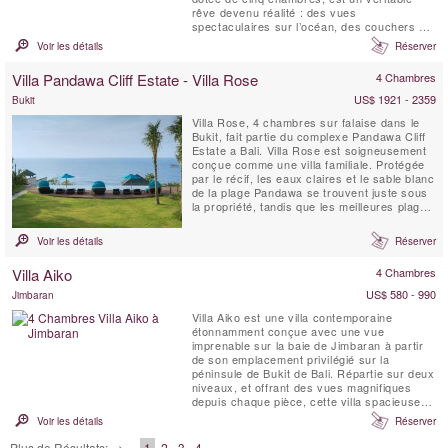
rêve devenu réalité : des vues
spectaculaires sur l’océan, des couchers de
soleil à couper le souffle et une vie luxueuse
Voir les détails
Réserver
en plein air au milieu de rizières verdoyantes
et de palmiers bruissant dans la brise. La
Villa Pandawa Cliff Estate - Villa Rose
4 Chambres
Villa Maridadi se trouve à quelques ...
US$ 1921 - 2359
Bukit
Villa Rose, 4 chambres sur falaise dans le
Bukit, fait partie du complexe Pandawa Cliff
Estate a Bali. Villa Rose est soigneusement
conçue comme une villa familiale. Protégée
par le récif, les eaux claires et le sable blanc
de la plage Pandawa se trouvent juste sous
la propriété, tandis que les meilleures plages
de surf de Bali sont à proximité.
Voir les détails
Réserver
Villa Aiko
4 Chambres
US$ 580 - 990
Jimbaran
Villa Aiko est une villa contemporaine
étonnamment conçue avec une vue
imprenable sur la baie de Jimbaran à partir
de son emplacement privilégié sur la
péninsule de Bukit de Bali. Répartie sur deux
niveaux, et offrant des vues magnifiques
depuis chaque pièce, cette villa spacieuse et
lumineuse encadre deux côtés d’une piscine
Voir les détails
Réserver
à débordement de 15 mètres bordée d’un
jardin tropical. L'Est rencontre l'Ouest
Plus de Résultats: =>
1
2
3
4