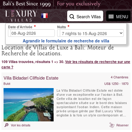
Search Villas
MENU
Date d'Arrivée
Nuits
Agrandir le formulaire de recherche de villa
Location de Villas de Luxe à Bali: Moteur de
Recherche de locations.
109 Villas trouvées, résultats 1 => 30.
Voir les résultats de recherche sur une
carte ?
Villa Bidadari Cliffside Estate
4 Chambres
US$ 1250 - 1870
Bukit
La Villa Bidadari Cliffside Estate est dotée
d'une vue exceptionelle sur l'océan à Bali.
Cette villa de location est de façon
spectaculaire située sur le bord des falaises
surplombant l'océan Indien. Cette maison
privée unique gérée par Bali Luxury Villas
englobe à la fois un style contemporain et
l'essence meme de Bali. Trois chambres à
coucher se situent dans la résidence
Voir les détails
Réserver
principale, et une quatrième se trouve au
bas de la falaise, construite dans le style