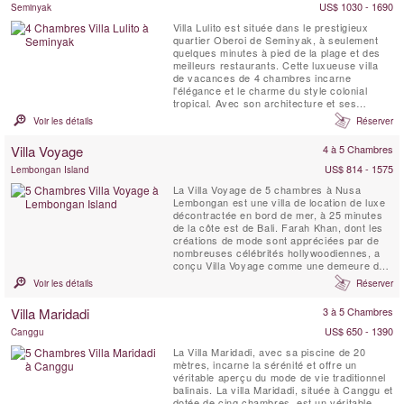
US$ 1030 - 1690
Seminyak
Villa Lulito est située dans le prestigieux
quartier Oberoi de Seminyak, à seulement
quelques minutes à pied de la plage et des
meilleurs restaurants. Cette luxueuse villa
de vacances de 4 chambres incarne
l'élégance et le charme du style colonial
tropical. Avec son architecture et ses
intérieurs entièrement blancs, Villa Lulito est
Voir les détails
Réserver
le refuge idéal à Bali pour des vacances
inoubliables en famille ou entre amis.
Villa Voyage
4 à 5 Chambres
US$ 814 - 1575
Lembongan Island
La Villa Voyage de 5 chambres à Nusa
Lembongan est une villa de location de luxe
décontractée en bord de mer, à 25 minutes
de la côte est de Bali. Farah Khan, dont les
créations de mode sont appréciées par de
nombreuses célébrités hollywoodiennes, a
conçu Villa Voyage comme une demeure de
luxe pieds nus, tout en conservant le charme
Voir les détails
Réserver
d’antan des planchers en bois de cocotier,
du bambou, du toit de chaume alang-alang et
Villa Maridadi
3 à 5 Chambres
des lampes en bois flotté dans un cadre ...
US$ 650 - 1390
Canggu
La Villa Maridadi, avec sa piscine de 20
mètres, incarne la sérénité et offre un
véritable aperçu du mode de vie traditionnel
balinais. La villa Maridadi, située à Canggu et
dotée de cinq chambres, est un véritable