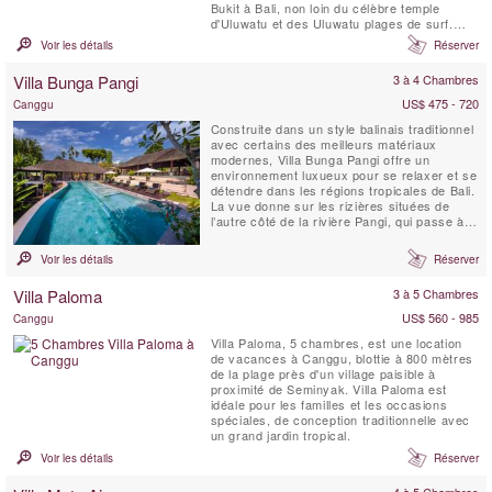
Bukit à Bali, non loin du célèbre temple
d'Uluwatu et des Uluwatu plages de surf.
Située dans un jardin spacieux, la Villa
Voir les détails
Réserver
KaliBali offre des vues panoramiques
spectaculaires sur l'océan couvrant une
Villa Bunga Pangi
3 à 4 Chambres
grande partie de la côte ouest de Bali. Les
clients ...
US$ 475 - 720
Canggu
Construite dans un style balinais traditionnel
avec certains des meilleurs matériaux
modernes, Villa Bunga Pangi offre un
environnement luxueux pour se relaxer et se
détendre dans les régions tropicales de Bali.
La vue donne sur les rizières situées de
l’autre côté de la rivière Pangi, qui passe à
travers le village Pererenan et continue vers
l'ouest pendant 1 mille jusqu’à l’océan.
Voir les détails
Réserver
Bunga signifie «fleur»; profitez d’un cocktail
au coucher du soleil entouré ...
Villa Paloma
3 à 5 Chambres
US$ 560 - 985
Canggu
Villa Paloma, 5 chambres, est une location
de vacances à Canggu, blottie à 800 mètres
de la plage près d'un village paisible à
proximité de Seminyak. Villa Paloma est
idéale pour les familles et les occasions
spéciales, de conception traditionnelle avec
un grand jardin tropical.
Voir les détails
Réserver
4 à 5 Chambres