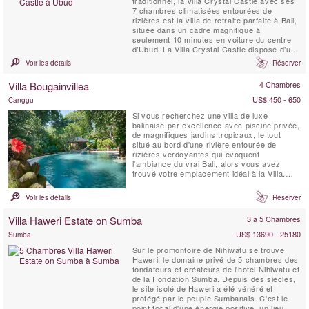
traditionnel, la Villa Crystal Castle avec ses
7 chambres climatisées entourées de
rizières est la villa de retraite parfaite à Bali,
située dans un cadre magnifique à
seulement 10 minutes en voiture du centre
d’Ubud. La Villa Crystal Castle dispose d’une
grande piscine de 18 x 5 mètres de taille
Voir les détails
Réserver
comparable à celle d’un complexe hôtelier,
d’un grand Yoga Shala, d’un Pavillon de
Villa Bougainvillea
4 Chambres
Soins Spa, le tout niché dans un vaste jardin
...
US$ 450 - 650
Canggu
Si vous recherchez une villa de luxe
balinaise par excellence avec piscine privée,
de magnifiques jardins tropicaux, le tout
situé au bord d'une rivière entourée de
rizières verdoyantes qui évoquent
l'ambiance du vrai Bali, alors vous avez
trouvé votre emplacement idéal à la Villa.
Bougainvilliers, Canggu. La Villa
Bougainvillea est un chef-d'œuvre balinais
Voir les détails
Réserver
de quatre chambres (3 pavillons de
couchage indépendants et 1 chambre en
Villa Haweri Estate on Sumba
3 à 5 Chambres
mezzanine avec salle de bain privée), ...
US$ 13690 - 25180
Sumba
Sur le promontoire de Nihiwatu se trouve
Haweri, le domaine privé de 5 chambres des
fondateurs et créateurs de l'hotel Nihiwatu et
de la Fondation Sumba. Depuis des siècles,
le site isolé de Haweri a été vénéré et
protégé par le peuple Sumbanais. C'est le
point focal d'une énergie positive, un lieu