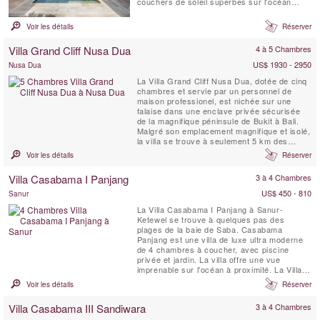
couchers de soleil superbes sur l'océan
Indien, et la nuit une magnifique Voûte
céleste. Le design simple et chic de Villa Sol
Voir les détails
Réserver
y Mar offre un sejour confortable et luxueux
à la plage. C'est un lieu idéal pour que les...
Villa Grand Cliff Nusa Dua
4 à 5 Chambres
US$ 1930 - 2950
Nusa Dua
La Villa Grand Cliff Nusa Dua, dotée de cinq
chambres et servie par un personnel de
maison professionel, est nichée sur une
falaise dans une enclave privée sécurisée
de la magnifique péninsule de Bukit à Bali.
Malgré son emplacement magnifique et isolé,
la villa se trouve à seulement 5 km des
commerces, des restaurants, du golf et des
Voir les détails
Réserver
activités nautiques de Nusa Dua, qui sont
tous facilement accessibles grâce à la
Villa Casabama I Panjang
3 à 4 Chambres
voiture et au chauffeur gratuits de la villa.
Cette ...
US$ 450 - 810
Sanur
La Villa Casabama I Panjang à Sanur-
Ketewel se trouve à quelques pas des
plages de la baie de Saba. Casabama
Panjang est une villa de luxe ultra moderne
de 4 chambres à coucher, avec piscine
privée et jardin. La villa offre une vue
imprenable sur l'océan à proximité. La Villa
Casabama I Panjang est située dans
Voir les détails
Réserver
l'enceinte de Casabama Villas, qui comprend
trois villas de luxe autonomes dotées d'un
Villa Casabama III Sandiwara
3 à 4 Chambres
personnel complet.