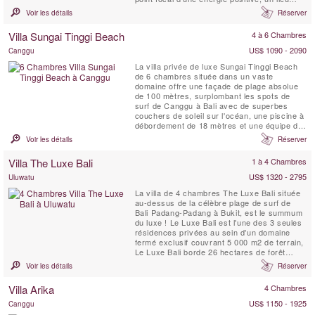
d'une beauté exceptionnelle qui est entouré
Voir les détails
Réserver
par la mer et la jungle tropicale vierge, une
villa de retraite parfaite.
Villa Sungai Tinggi Beach
4 à 6 Chambres
US$ 1090 - 2090
Canggu
La villa privée de luxe Sungai Tinggi Beach
de 6 chambres située dans un vaste
domaine offre une façade de plage absolue
de 100 mètres, surplombant les spots de
surf de Canggu à Bali avec de superbes
couchers de soleil sur l'océan, une piscine à
débordement de 18 mètres et une équipe de
personnel professionnel pour choyer les
Voir les détails
Réserver
clients de la villa. Les propriétés comme la
Sungai Tinggi Beach Villa sont rares. La
Villa The Luxe Bali
1 à 4 Chambres
Sungai Tinggi Beach Villa peut également
être louée en ...
US$ 1320 - 2795
Uluwatu
La villa de 4 chambres The Luxe Bali située
au-dessus de la célèbre plage de surf de
Bali Padang-Padang à Bukit, est le summum
du luxe ! Le Luxe Bali est l'une des 3 seules
résidences privées au sein d'un domaine
fermé exclusif couvrant 5 000 m2 de terrain,
Le Luxe Bali borde 26 hectares de forêt
vierge. Perchée sur l'un des meilleurs
Voir les détails
Réserver
emplacements au sommet d'une falaise de
Bali, la villa offre une vue imprenable sur le
Villa Arika
4 Chambres
spot de surf et les plages en contrebas, le
littoral...
US$ 1150 - 1925
Canggu