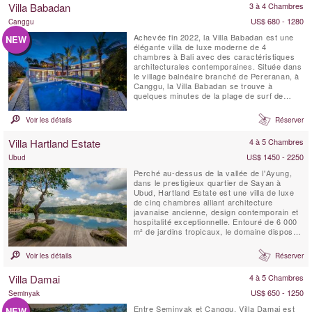
Villa Babadan
3 à 4 Chambres
d'un ...
US$ 680 - 1280
Canggu
Achevée fin 2022, la Villa Babadan est une
NEW
élégante villa de luxe moderne de 4
chambres à Bali avec des caractéristiques
architecturales contemporaines. Située dans
le village balnéaire branché de Pereranan, à
Canggu, la Villa Babadan se trouve à
quelques minutes de la plage de surf de
Pantai Lima. Avec des intérieurs chics
dignes d'un magazine, rehaussés par
Voir les détails
Réserver
beaucoup de lumière naturelle, la Villa
Babadan est située dans un emplacement
Villa Hartland Estate
4 à 5 Chambres
très recherché à Canggu....
US$ 1450 - 2250
Ubud
Perché au-dessus de la vallée de l'Ayung,
dans le prestigieux quartier de Sayan à
Ubud, Hartland Estate est une villa de luxe
de cinq chambres alliant architecture
javanaise ancienne, design contemporain et
hospitalité exceptionnelle. Entouré de 6 000
m² de jardins tropicaux, le domaine dispose
d'une spectaculaire piscine à débordement
d'eau salée de 26 mètres alimentée par une
Voir les détails
Réserver
source naturelle, de vues panoramiques sur
la vallée, d'installations dédiées au ...
Villa Damai
4 à 5 Chambres
US$ 650 - 1250
Seminyak
Entre Seminyak et Canggu, Villa Damai est
NEW