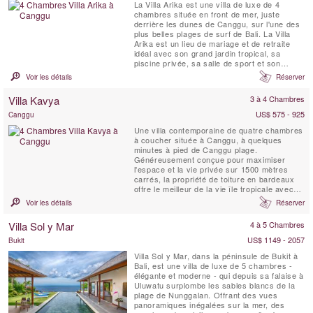
La Villa Arika est une villa de luxe de 4
chambres située en front de mer, juste
derrière les dunes de Canggu, sur l'une des
plus belles plages de surf de Bali. La Villa
Arika est un lieu de mariage et de retraite
idéal avec son grand jardin tropical, sa
piscine privée, sa salle de sport et son
personnel à plein temps. Cette villa de luxe
Voir les détails
Réserver
sur la plage offre une vue sur le Bukit de Bali
au sud, au nord sur des palmiers, des
Villa Kavya
3 à 4 Chambres
rizières en terrasses et une série de ...
US$ 575 - 925
Canggu
Une villa contemporaine de quatre chambres
à coucher située à Canggu, à quelques
minutes à pied de Canggu plage.
Généreusement conçue pour maximiser
l'espace et la vie privée sur 1500 mètres
carrés, la propriété de toiture en bardeaux
offre le meilleur de la vie île tropicale avec
tout le confort matériel.
Voir les détails
Réserver
Villa Sol y Mar
4 à 5 Chambres
US$ 1149 - 2057
Bukit
Villa Sol y Mar, dans la péninsule de Bukit à
Bali, est une villa de luxe de 5 chambres -
élégante et moderne - qui depuis sa falaise à
Uluwatu surplombe les sables blancs de la
plage de Nunggalan. Offrant des vues
panoramiques inégalées sur la mer, des