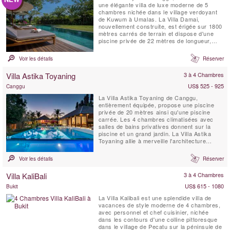
une élégante villa de luxe moderne de 5
chambres nichée dans le village verdoyant
de Kuwum à Umalas. La Villa Damai,
nouvellement construite, est érigée sur 1800
mètres carrés de terrain et dispose d'une
piscine privée de 22 mètres de longueur,
intégrée dans une pelouse spacieuse. Elle
est entourée de jardins tropicaux
Voir les détails
Réserver
surplombant des champs de riz naturels.
Cette idyllique villa balinaise est servie par
Villa Astika Toyaning
3 à 4 Chambres
du personnel de maison...
US$ 525 - 925
Canggu
La Villa Astika Toyaning de Canggu,
entièrement équipée, propose une piscine
privée de 20 mètres ainsi qu'une piscine
carrée. Les 4 chambres climatisées avec
salles de bains privatives donnent sur la
piscine et un grand jardin. La Villa Astika
Toyaning allie à merveille l'architecture
balinaise traditionnelle au design moderne et
offre la retraite idéale pour les grandes
Voir les détails
Réserver
familles ou les groupes d'amis. Elle se
trouve à seulement 5 minutes en voiture de
Villa KaliBali
3 à 4 Chambres
la célèbre plage...
US$ 615 - 1080
Bukit
La Villa Kalibali est une splendide villa de
vacances de style moderne de 4 chambres,
avec personnel et chef cuisinier, nichée
dans les contours d'une colline pittoresque
dans le village de Pecatu sur la péninsule de