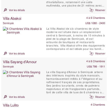
d’installations, notamment une salle
multimédia, une piscine de 21 mètres avec
zones peu profondes pour les jeunes
Voir les détails
Réserver
enfants, un espace de massage et spa de
style japonais tatami, un mini-terrain de
Villa Abakoi
4 à 6 Chambres
football, un panier de basketball, un court de
tennis ...
US$ 1080 - 2400
Seminyak
La Villa Abakoi de six chambres de style
moderne est située dans un emplacement
central à Seminyak, à moins de 10 minutes à
pied de la plage de Seminyak, et est
entourée de boutiques et restaurants
branchés. Villa Abakoi offre des équipements
contemporains et est idéale pour les familles
ou les amis à partager et à apprécier. Les
Voir les détails
Réserver
équipements de la villa comprennent un
petit-déjeuner quotidien, une connexion Wi-Fi
Villa Sayang d'Amour
4 à 6 Chambres
gratuite, des chambres climatisées, une
chambre avec ...
US$ 798 - 1911
Seminyak
La villa Sayang d’Amour à Seminyak arbore
des intérieurs inspirés du style marocain,
harmonieusement mêlés à l’'élégance et au
raffinement français de ses propriétaires.
Ses jardins luxuriants, ornés de palmiers
majestueux et de frangipaniers parfumés,
font de cette villa de luxe de 6 chambres un
véritable joyau balinais. Séjourner à la Villa
Voir les détails
Réserver
Sayang d’Amour, c’est plonger dans un conte
des Mille et Une Nuits, empreint de magie et
Villa Lulito
4 Chambres
de raffinement.