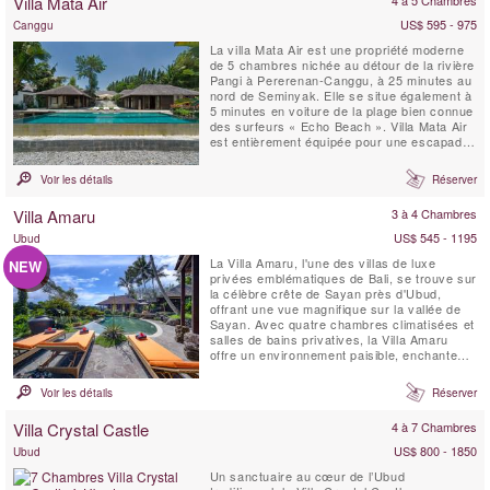
Villa Mata Air
US$ 595 - 975
Canggu
La villa Mata Air est une propriété moderne
de 5 chambres nichée au détour de la rivière
Pangi à Pererenan-Canggu, à 25 minutes au
nord de Seminyak. Elle se situe également à
5 minutes en voiture de la plage bien connue
des surfeurs « Echo Beach ». Villa Mata Air
est entièrement équipée pour une escapade
de luxe sur une île tropicale ; elle allie le
style balinais ouvert avec celui de la vie
Voir les détails
Réserver
occidentale contemporaine.
Villa Amaru
3 à 4 Chambres
US$ 545 - 1195
Ubud
La Villa Amaru, l'une des villas de luxe
NEW
privées emblématiques de Bali, se trouve sur
la célèbre crête de Sayan près d'Ubud,
offrant une vue magnifique sur la vallée de
Sayan. Avec quatre chambres climatisées et
salles de bains privatives, la Villa Amaru
offre un environnement paisible, enchanteur
et authentique pour vos vacances. La villa
offre une vue panoramique à couper le
Voir les détails
Réserver
souffle sur la chaîne de volcans de Bali et
les rizières en terrasses. De plus, elle
Villa Crystal Castle
4 à 7 Chambres
dispose ...
US$ 800 - 1850
Ubud
Un sanctuaire au cœur de l’Ubud