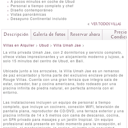
A pocos minutos en coche de Ubud
Personal a tiempo completo y chef
Diseño contemporáneo
Vistas panorámicas
Desayuno Continental incluido
VER TODOS VILLAS
Precio
Descripción
Galería de fotos
Reservar ahora
Condici
Villas en Alquiler
>
Ubud
>
Villa Umah Jae
>
La villa privada Umah Jae, con 2 dormitorios y servicio completo,
ofrece vistas impresionantes y un alojamiento moderno y lujoso, a
solo 15 minutos del centro de Ubud, en Bali.
Ubicada junto a los arrozales, la Villa Umah Jae es un remanso
de paz encantador y forma parte del exclusivo enclave privado de
Rouge Villas. Cuenta con una gran terraza que integra sala de
estar, comedor, bar y cocina americana, todo rodeado por una
piscina infinita de piedra natural, en perfecta armonía con el
entorno.
Las instalaciones incluyen un equipo de personal a tiempo
completo, que incluye un cocinero, conexión WIFI, televisión de
pantalla plana, reproductor de CD/DVD, una terraza exterior y una
piscina infinita de 14 x 5 metros con cama de descanso, cocina,
un SPA privado para masajes y un jardín tropical. Un equipo
profesional está presente en todo momento para la recepción, el
servicio, el mantenimiento, la cocina, el jardín y la seguridad