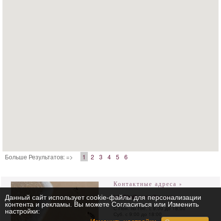
Больше Результатов: =>
1
2
3
4
5
6
Контактные адреса »
info@baliluxuryvillas.com
Данный сайт использует cookie-файлы для персонализации
контента и рекламы. Вы можете Согласиться или Изменить
С Пон. по Пят. с 9:00 до 18:00
настройки:
Суб. с 9:00 до 18:00