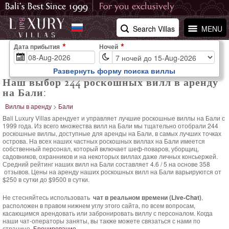
Search Villas
MENU
Дата прибытия
Ночей
Развернуть форму поиска виллы
Наш выбор 244 роскошных вилл в аренду
на Бали:
Виллы в аренду
>
Бали
Bali Luxury Villas арендует и управляет лучшие роскошные виллы на Бали с
1999 года. Из всего множества вилл на Бали мы тщательно отобрали 244
роскошные виллы, доступные для аренды на Бали, в самых лучших точках
острова. На всех наших частных роскошных виллах на Бали имеется
собственный персонал, который включает шеф-поваров, уборщиц,
садовников, охранников и на некоторых виллах даже личных консьержей.
Средний
рейтинг наших вилл на Бали составляет
4.6
/
5
на основе
358
отзывов.
Цены на аренду наших роскошных вилл на Бали варьируются
от
$250 в сутки
до $9500 в сутки.
Не стесняйтесь использовать
чат в реальном времени (Live-Chat)
,
расположен в правом нижнем углу этого сайта, по всем вопросам,
касающимся арендовать или забронировать виллу с персоналом. Когда
наши чат-операторы заняты, вы также можете связаться с нами по
странице
Бронирование
.