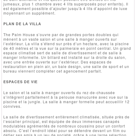
jumeaux, plus 1 chambre avec 4 lits superposés pour enfants). Il
est également possible d’ajouter jusqu'à 4 lits d’appoint de luxe
moyennant un supplément.
PLAN DE LA VILLA
The Palm House s’ouvre par de grandes portes doubles qui
mènent à un vaste salon et une salle à manger ouverts sur
l’extérieur. La villa s’étend sur près d’un hectare, avec la piscine
de 40 mètres et la vue sur la palmeraie en point central. Un grand
espace climatisé sert de salle de divertissement et de salle à
manger informelle. Un billard est installé sur la droite du salon,
avec une entrée ouverte sur l’extérieur. Des espaces de
restauration en plein air, un bale design, une salle de sport et un
bureau viennent compléter cet agencement parfait.
ESPACES DE VIE
Le salon et la salle à manger ouverts du rez-de-chaussée
s’intègrent parfaitement à la pelouse manucurée avec vue sur la
piscine et la jungle. La salle à manger formelle peut accueillir 12
convives.
La salle de divertissement entièrement climatisée, située près de
l’escalier principal, est équipée de deux immenses canapés
modulables agrémentés de nombreux coussins pour un confort
absolu. C’est l’endroit idéal pour se détendre devant un film ou
défier ses amis à un jeu de société, grâce à une large sélection