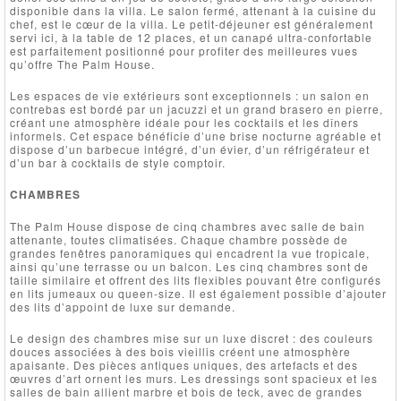
disponible dans la villa. Le salon fermé, attenant à la cuisine du
chef, est le cœur de la villa. Le petit-déjeuner est généralement
servi ici, à la table de 12 places, et un canapé ultra-confortable
est parfaitement positionné pour profiter des meilleures vues
qu’offre The Palm House.
Les espaces de vie extérieurs sont exceptionnels : un salon en
contrebas est bordé par un jacuzzi et un grand brasero en pierre,
créant une atmosphère idéale pour les cocktails et les dîners
informels. Cet espace bénéficie d’une brise nocturne agréable et
dispose d’un barbecue intégré, d’un évier, d’un réfrigérateur et
d’un bar à cocktails de style comptoir.
CHAMBRES
The Palm House dispose de cinq chambres avec salle de bain
attenante, toutes climatisées. Chaque chambre possède de
grandes fenêtres panoramiques qui encadrent la vue tropicale,
ainsi qu’une terrasse ou un balcon. Les cinq chambres sont de
taille similaire et offrent des lits flexibles pouvant être configurés
en lits jumeaux ou queen-size. Il est également possible d’ajouter
des lits d’appoint de luxe sur demande.
Le design des chambres mise sur un luxe discret : des couleurs
douces associées à des bois vieillis créent une atmosphère
apaisante. Des pièces antiques uniques, des artefacts et des
œuvres d’art ornent les murs. Les dressings sont spacieux et les
salles de bain allient marbre et bois de teck, avec de grandes