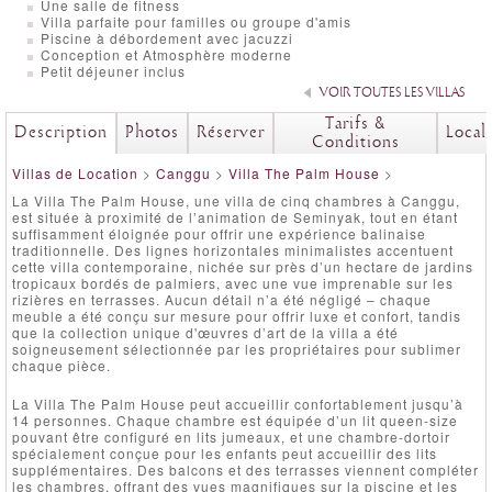
Une salle de fitness
Villa parfaite pour familles ou groupe d'amis
Piscine à débordement avec jacuzzi
Conception et Atmosphère moderne
Petit déjeuner inclus
VOIR TOUTES LES VILLAS
Tarifs &
Description
Photos
Réserver
Local
Conditions
Villas de Location
>
Canggu
>
Villa The Palm House
>
La Villa The Palm House, une villa de cinq chambres à Canggu,
est située à proximité de l’animation de Seminyak, tout en étant
suffisamment éloignée pour offrir une expérience balinaise
traditionnelle. Des lignes horizontales minimalistes accentuent
cette villa contemporaine, nichée sur près d’un hectare de jardins
tropicaux bordés de palmiers, avec une vue imprenable sur les
rizières en terrasses. Aucun détail n’a été négligé – chaque
meuble a été conçu sur mesure pour offrir luxe et confort, tandis
que la collection unique d'œuvres d’art de la villa a été
soigneusement sélectionnée par les propriétaires pour sublimer
chaque pièce.
La Villa The Palm House peut accueillir confortablement jusqu’à
14 personnes. Chaque chambre est équipée d’un lit queen-size
pouvant être configuré en lits jumeaux, et une chambre-dortoir
spécialement conçue pour les enfants peut accueillir des lits
supplémentaires. Des balcons et des terrasses viennent compléter
les chambres, offrant des vues magnifiques sur la piscine et les