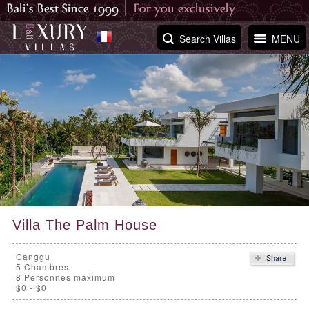
Search Villas
MENU
Villa The Palm House
Canggu
5
Chambres
8 Personnes maximum
$0 - $0