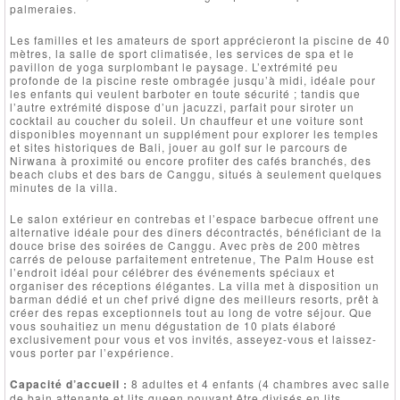
palmeraies.
Les familles et les amateurs de sport apprécieront la piscine de 40
mètres, la salle de sport climatisée, les services de spa et le
pavillon de yoga surplombant le paysage. L’extrémité peu
profonde de la piscine reste ombragée jusqu’à midi, idéale pour
les enfants qui veulent barboter en toute sécurité ; tandis que
l’autre extrémité dispose d’un jacuzzi, parfait pour siroter un
cocktail au coucher du soleil. Un chauffeur et une voiture sont
disponibles moyennant un supplément pour explorer les temples
et sites historiques de Bali, jouer au golf sur le parcours de
Nirwana à proximité ou encore profiter des cafés branchés, des
beach clubs et des bars de Canggu, situés à seulement quelques
minutes de la villa.
Le salon extérieur en contrebas et l’espace barbecue offrent une
alternative idéale pour des dîners décontractés, bénéficiant de la
douce brise des soirées de Canggu. Avec près de 200 mètres
carrés de pelouse parfaitement entretenue, The Palm House est
l’endroit idéal pour célébrer des événements spéciaux et
organiser des réceptions élégantes. La villa met à disposition un
barman dédié et un chef privé digne des meilleurs resorts, prêt à
créer des repas exceptionnels tout au long de votre séjour. Que
vous souhaitiez un menu dégustation de 10 plats élaboré
exclusivement pour vous et vos invités, asseyez-vous et laissez-
vous porter par l’expérience.
Capacité d’accueil :
8 adultes et 4 enfants (4 chambres avec salle
de bain attenante et lits queen pouvant être divisés en lits