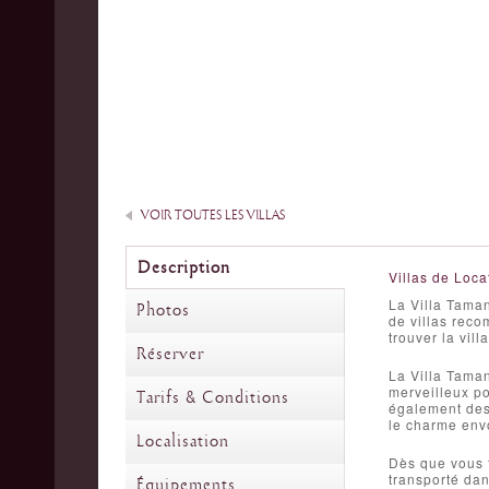
VOIR TOUTES LES VILLAS
Description
Villas de Loca
La Villa Taman
Photos
de villas reco
trouver la vil
Réserver
La Villa Taman
merveilleux po
Tarifs & Conditions
également des
le charme env
Localisation
Dès que vous f
transporté dan
Équipements