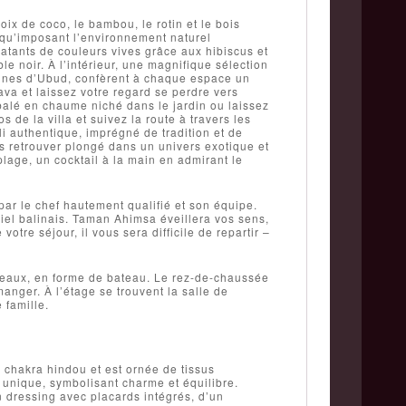
oix de coco, le bambou, le rotin et le bois
 qu’imposant l’environnement naturel
latants de couleurs vives grâce aux hibiscus et
e noir. À l’intérieur, une magnifique sélection
llines d’Ubud, confèrent à chaque espace un
va et laissez votre regard se perdre vers
balé en chaume niché dans le jardin ou laissez
de la villa et suivez la route à travers les
ali authentique, imprégné de tradition et de
s retrouver plongé dans un univers exotique et
plage, un cocktail à la main en admirant le
ar le chef hautement qualifié et son équipe.
 ciel balinais. Taman Ahimsa éveillera vos sens,
otre séjour, il vous sera difficile de repartir –
veaux, en forme de bateau. Le rez-de-chaussée
anger. À l’étage se trouvent la salle de
 famille.
chakra hindou et est ornée de tissus
n unique, symbolisant charme et équilibre.
n dressing avec placards intégrés, d’un