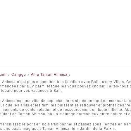
tion
>
Canggu
>
Villa Taman Ahimsa
>
 Ahimsa n’est plus disponible à la location avec Bali Luxury Villas.
mmandées par BLV parmi lesquelles vous pouvez choisir. Faites-nous p
la idéale pour vos vacances à Bali.
 Ahimsa est une villa de sept chambres située en bord de mer sur la c
ur que les amis et les familles puissent se retrouver et profiter des tré
 moments de contemplation et de ressourcement en toute intimité. Ab
oûtant de Taman Ahimsa, où un mélange harmonieux entre nature et de
ranchissez le pont en bois traditionnel et passez sous l’entrée en ba
s une oasis magique : Taman Ahimsa, le « Jardin de la Paix ».