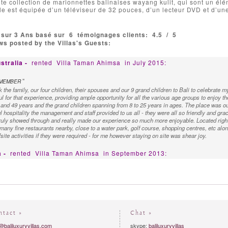
e collection de marionnettes balinaises wayang kulit, qui sont un élé
alle est équipée d’un téléviseur de 32 pouces, d’un lecteur DVD et d’une
 sur 3 Ans basé sur
6
témoignages clients:
4.5
/
5
s posted by the Villas's Guests:
stralia -
rented
Villa Taman Ahimsa
in July 2015:
"
EMEMBER
k the family, our four children, their spouses and our 9 grand children to Bali to celebrat
l for that experience, providing ample opportunity for all the various age groups to enjoy th
and 49 years and the grand children spanning from 8 to 25 years in ages. The place was ou
 hospitality the management and staff provided to us all - they were all so friendly and gra
truly showed through and really made our experience so much more enjoyable. Located right 
many fine restaurants nearby, close to a water park, golf course, shopping centres, etc alo
fsite activities if they were required - for me however staying on site was shear joy.
a -
rented
Villa Taman Ahimsa
in September 2013:
"
TAKEN AWAY
 pretty well travelled, so it's rare that my breath is completely taken away, but Taman Ahi
rticularly because of the delightful staff led by Prahma. I celebrated my 30th birthday here
o explore the area, aside from a sunset visit to Tanah Lot (great for holiday snaps) and two
 to you and kick back by the pool, on the day beds, and bury yourself in the black sand o
 stunning. I could not recommend this highly enough for a grown family or a group of friend
ntact »
Chat »
@baliluxuryvillas.com
skype:
baliluxuryvillas