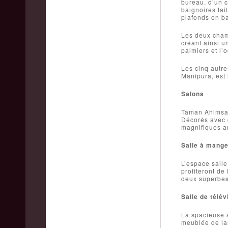
bureau, d’un c
baignoires tai
plafonds en b
Les deux chamb
créant ainsi u
palmiers et l’
Les cinq autr
Manipura, est 
Salons
Taman Ahimsa d
Décorés avec 
magnifiques an
Salle à mange
L’espace salle
profiteront de 
deux superbes 
Salle de télév
La spacieuse s
meublée de lar