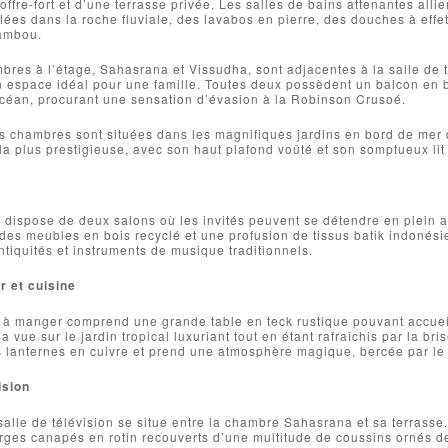
offre-fort et d’une terrasse privée. Les salles de bains attenantes alli
llées dans la roche fluviale, des lavabos en pierre, des douches à effe
ambou.
res à l’étage, Sahasrana et Vissudha, sont adjacentes à la salle de t
n espace idéal pour une famille. Toutes deux possèdent un balcon en 
océan, procurant une sensation d’évasion à la Robinson Crusoé.
es chambres sont situées dans les magnifiques jardins en bord de mer
la plus prestigieuse, avec son haut plafond voûté et son somptueux lit
ispose de deux salons où les invités peuvent se détendre en plein a
des meubles en bois recyclé et une profusion de tissus batik indonés
tiquités et instruments de musique traditionnels.
r et cuisine
 à manger comprend une grande table en teck rustique pouvant accueill
la vue sur le jardin tropical luxuriant tout en étant rafraîchis par la br
lanternes en cuivre et prend une atmosphère magique, bercée par le c
ision
alle de télévision se situe entre la chambre Sahasrana et sa terrasse. 
ges canapés en rotin recouverts d’une multitude de coussins ornés de