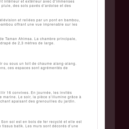
ent intérieur et extérieur avec d’immenses
t pluie, des sols pavés d’ardoise et des
élévision et reliées par un pont en bambou,
bambou offrant une vue imprenable sur les
 de Taman Ahimsa. La chambre principale,
 drapé de 2,3 mètres de large.
ir ou sous un toit de chaume alang-alang.
iens, ces espaces sont agrémentés de
ir 16 convives. En journée, les invités
ise marine. Le soir, la pièce s’illumine grâce à
hant apaisant des grenouilles du jardin.
Son sol est en bois de fer recyclé et elle est
 tissus batik. Les murs sont décorés d’une