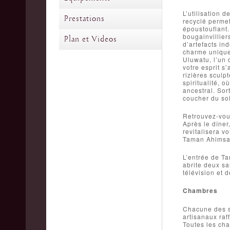
L’utilisation 
Prestations
recyclé permet
époustouflant.
bougainvillier
Plan et Videos
d’artefacts in
charme unique.
Uluwatu, l’un 
votre esprit s
rizières sculp
spiritualité, 
ancestral. Sor
coucher du sol
Retrouvez-vous
Après le dîner
revitalisera vo
Taman Ahimsa 
L’entrée de T
abrite deux sa
télévision et 
Chambres
Chacune des s
artisanaux raf
Toutes les cha