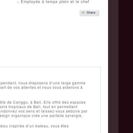
Employés à temps plein et le chef
 Cependant, nous disposons d’une large gamme
art de vos attentes et nous vous aiderons à
ôte de Canggu, à Bali. Elle offre des espaces
sors tropicaux de Bali, tout en permettant
andonnez vos sens et laissez-vous séduire par
sign organique crée une parfaite synergie.
mbou inspirée d’un bateau, vous êtes