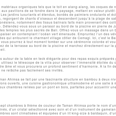
de matériaux organiques tels que le toit en alang-alang, les coques de n
 aux pavillons de se fondre dans le paysage, mettant en valeur plutôt
 Les jardins luxuriants et étendus, bordés de palmiers ondulants et éc
s, regorgent de chants d’oiseaux et descendent jusqu’à la plage de sabl
donésiens, notamment des tissus balinais faits main provenant des co
 Détendez-vous sous un parasol au bord de la piscine en pierre de Ja
des temples les plus sacrés de Bali. Offrez-vous un massage dans un 
’apaiser en contemplant l’océan vert émeraude. Empruntez l’un des vélos 
tées qui entourent le charmant village côtier de Cemagi. Ici, c’est le B
où vous pourrez à tout moment tomber sur une cérémonie colorée et vou
tez de la terrasse au bord de la piscine et marchez directement sur la 
eil.
 autour de la table en teck élégante pour des repas exquis préparés p
, utilisez le télescope de la villa pour observer l’immensité étoilée du
tre âme et vous procurera un profond sentiment d’harmonie. À la fin de v
ne relâche pas facilement ses invités.
aman Ahimsa se fait par une fascinante structure en bambou à deux ni
lons ouverts, une cuisine gastronomique ultramoderne et une salle à m
deux chambres reliées par un pont en bois, parfaites pour accueillir une
ept chambres à thème de couleur de Taman Ahimsa porte le nom d’un 
finés, d’un cristal sélectionné avec soin et d’un instrument de gamela
mbres sont climatisées et équipées d’un lit king-size à baldaquin, d’u