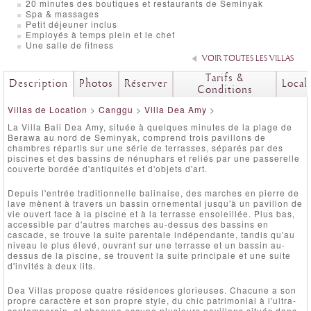
20 minutes des boutiques et restaurants de Seminyak
Spa & massages
Petit déjeuner inclus
Employés à temps plein et le chef
Une salle de fitness
VOIR TOUTES LES VILLAS
Tarifs &
Description
Photos
Réserver
Local
Conditions
Villas de Location
>
Canggu
>
Villa Dea Amy
>
La Villa Bali Dea Amy, située à quelques minutes de la plage de
Berawa au nord de Seminyak, comprend trois pavillons de
chambres répartis sur une série de terrasses, séparés par des
piscines et des bassins de nénuphars et reliés par une passerelle
couverte bordée d'antiquités et d'objets d'art.
Depuis l'entrée traditionnelle balinaise, des marches en pierre de
lave mènent à travers un bassin ornemental jusqu'à un pavillon de
vie ouvert face à la piscine et à la terrasse ensoleillée. Plus bas,
accessible par d'autres marches au-dessus des bassins en
cascade, se trouve la suite parentale indépendante, tandis qu'au
niveau le plus élevé, ouvrant sur une terrasse et un bassin au-
dessus de la piscine, se trouvent la suite principale et une suite
d'invités à deux lits.
Dea Villas propose quatre résidences glorieuses. Chacune a son
propre caractère et son propre style, du chic patrimonial à l'ultra-
contemporain, et chacune occupe plusieurs pavillons situés dans