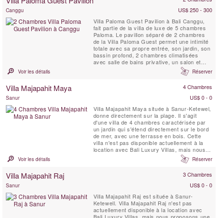
Villa Paloma Guest Pavilion
US$ 250 - 300
Canggu
Villa Paloma Guest Pavilion à Bali Canggu,
fait partie de la villa de luxe de 5 chambres
Paloma. Le pavillon séparé de 2 chambres
de la Villa Paloma Guest permet une intimité
totale avec sa propre entrée, son jardin, son
bassin profond, 2 chambres climatisées
avec salle de bains privative, un salon et
une salle à manger ouverts et une
Voir les détails
Réserver
kitchenette.
Villa Majapahit Maya
4 Chambres
US$ 0 - 0
Sanur
Villa Majapahit Maya située à Sanur-Ketewel,
donne directement sur la plage. Il s'agit
d'une villa de 4 chambres caractérisée par
un jardin qui s'étend directement sur le bord
de mer, avec une terrasse en bois. Cette
villa n'est pas disponible actuellement à la
location avec Bali Luxury Villas, mais nous
proposons une large gamme de villas
Voir les détails
Réserver
recommandées par BLV parmi lesquelles
vous pouvez choisir. Faites-nous savoir ce
Villa Majapahit Raj
3 Chambres
que vous recherchez et nous vous aiderons
à trouver la...
US$ 0 - 0
Sanur
Villa Majapahit Raj est située à Sanur-
Ketewell. Villa Majapahit Raj n'est pas
actuellement disponible à la location avec
Bali Luxury Villas, mais nous proposons une