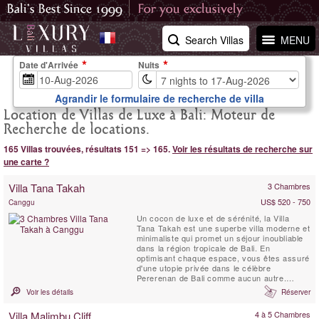
Search Villas
MENU
Date d'Arrivée
Nuits
Agrandir le formulaire de recherche de villa
Location de Villas de Luxe à Bali: Moteur de
Recherche de locations.
165 Villas trouvées, résultats 151 => 165.
Voir les résultats de recherche sur
une carte ?
Villa Tana Takah
3 Chambres
US$ 520 - 750
Canggu
Un cocon de luxe et de sérénité, la Villa
Tana Takah est une superbe villa moderne et
minimaliste qui promet un séjour inoubliable
dans la région tropicale de Bali. En
optimisant chaque espace, vous êtes assuré
d'une utopie privée dans le célèbre
Pererenan de Bali comme aucun autre.
Pouvant accueillir un total de 6 adultes, cette
Voir les détails
Réserver
propriété de 3 chambres offre un sanctuaire
privé pour les familles et les groupes d'amis.
Villa Malimbu Cliff
4 à 5 Chambres
Deux des trois chambres sont dotées d'une