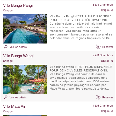
d'œuvre balinais de quatre chambres (3
Villa Bunga Pangi
3 à 4 Chambres
pavillons de couchage ...
US$ 0 - 0
Canggu
Villa Bunga Pangi N'EST PLUS DISPONIBLE
POUR DE NOUVELLES RÉSERVATIONS.
Construite dans un style balinais traditionnel
avec certains des meilleurs matériaux
modernes, Villa Bunga Pangi offre un
environnement luxueux pour se relaxer et se
détendre dans les régions tropicales de Bali.
La vue donne sur les rizières situées de
l’autre côté de la rivière Pangi, qui passe à
Voir les détails
Réserver
travers le village Pererenan et continue vers
l'ouest pendant 1 mille jusqu’à l’océan.
Villa Bunga Wangi
2 à 3 Chambres
Bunga ...
US$ 0 - 0
Canggu
Villa Bunga Wangi N'EST PLUS DISPONIBLE
POUR DE NOUVELLES RÉSERVATIONS.
Villa Bunga Wangi est construite dans le
style balinais traditionnel, composée de 5
pavillons séparés situés dans 1500 mètres
carrés de jardins paysagers conçus par
Made Wijaya, architecte paysagiste déjà
récompensée.
Voir les détails
Réserver
Villa Mata Air
4 à 5 Chambres
US$ 0 - 0
Canggu