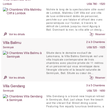
salle ...
US$ 780 - 1520
Lombok
Nichée le long de la spectaculaire côte ouest
de Lombok, Malimbu Cliff Villa est une villa
de luxe entièrement dotée de personnel,
perchée sur une falaise et offrant des vues
panoramiques sur l’océan, à travers le
détroit de Lombok jusqu’au mont Agung à
Bali. Dominant la mer, la villa allie un design
contemporain à la beauté sauvage de l’île et
Voir les détails
Réserver
à des couchers de soleil inoubliables. Les
hôtes profitent des services d’un chef privé
Villa Balimu
2 à 3 Chambres
préparant le ...
US$ 525 - 1025
Seminyak
Située dans le domaine exclusif de
Laksmana, la Villa Balimu Seminyak est une
villa tropicale contemporaine de trois
chambres avec piscine privée de 11 mètres
et un personnel qui vous enveloppe dans
l'énergie vibrante et la beauté naturelle de
Seminyak, Bali. Située au cœur de
Seminyak, la Villa Balimu se trouve à
Voir les détails
Réserver
seulement quelques pas des meilleurs clubs
de plage et restaurants de l'île, ainsi que de
Villa Gendang
3 à 5 Chambres
Jalan Kayu Aya, connue sous le nom de «
Eat Street » de la région....
US$ 725 - 1650
Seminyak
Villa Gendang is a brand-new tropical retreat
in Seminyak, Bali, just steps from the beach
and the vibrant Eat Street dining scene.
Featuring five equally luxurious bedrooms, a