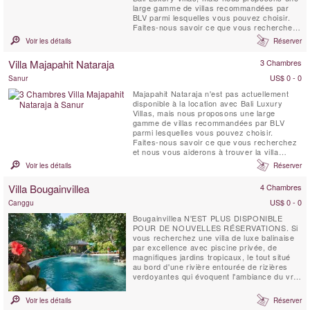
large gamme de villas recommandées par
BLV parmi lesquelles vous pouvez choisir.
Faites-nous savoir ce que vous recherchez
et nous vous aiderons à trouver la villa
Voir les détails
Réserver
idéale pour vos vacances à Bali.
Villa Majapahit Nataraja
3 Chambres
US$ 0 - 0
Sanur
Majapahit Nataraja n'est pas actuellement
disponible à la location avec Bali Luxury
Villas, mais nous proposons une large
gamme de villas recommandées par BLV
parmi lesquelles vous pouvez choisir.
Faites-nous savoir ce que vous recherchez
et nous vous aiderons à trouver la villa
idéale pour vos vacances à Bali. La villa
Voir les détails
Réserver
Nataraja fait partie du complexe de villas «
Beach Majapahit » situé à Sanur-Ketewel
Villa Bougainvillea
4 Chambres
directement sur la plage. Ce complexe est
composé de 4 villas de 3 ...
US$ 0 - 0
Canggu
Bougainvillea N'EST PLUS DISPONIBLE
POUR DE NOUVELLES RÉSERVATIONS. Si
vous recherchez une villa de luxe balinaise
par excellence avec piscine privée, de
magnifiques jardins tropicaux, le tout situé
au bord d'une rivière entourée de rizières
verdoyantes qui évoquent l'ambiance du vrai
Bali, alors vous avez trouvé votre
emplacement idéal à la Villa. Bougainvilliers,
Voir les détails
Réserver
Canggu. La Villa Bougainvillea est un chef-