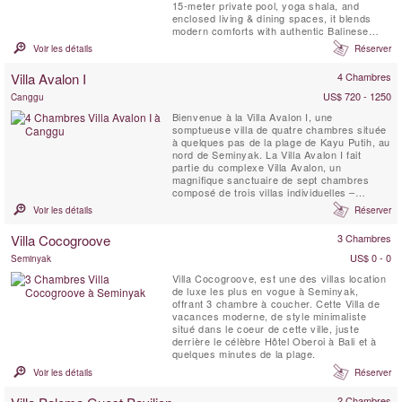
15-meter private pool, yoga shala, and
enclosed living & dining spaces, it blends
modern comforts with authentic Balinese
charm. Complete with butler service, daily
Voir les détails
Réserver
breakfast, and seamless access to
Seminyak’s best cafés, shops, and beach
Villa Avalon I
4 Chambres
clubs, Villa Gendang is the perfect luxury
escape.
US$ 720 - 1250
Canggu
Bienvenue à la Villa Avalon I, une
somptueuse villa de quatre chambres située
à quelques pas de la plage de Kayu Putih, au
nord de Seminyak. La Villa Avalon I fait
partie du complexe Villa Avalon, un
magnifique sanctuaire de sept chambres
composé de trois villas individuelles –
chacune nichée au cœur de splendides
Voir les détails
Réserver
jardins paysagers avec piscine privée.
Réservez une seule villa ou les trois ; la
Villa Cocogroove
3 Chambres
flexibilité des configurations de chambres
vous permet de choisir entre une ...
US$ 0 - 0
Seminyak
Villa Cocogroove, est une des villas location
de luxe les plus en vogue à Seminyak,
offrant 3 chambre à coucher. Cette Villa de
vacances moderne, de style minimaliste
situé dans le coeur de cette ville, juste
derrière le célèbre Hôtel Oberoi à Bali et à
quelques minutes de la plage.
Voir les détails
Réserver
2 Chambres