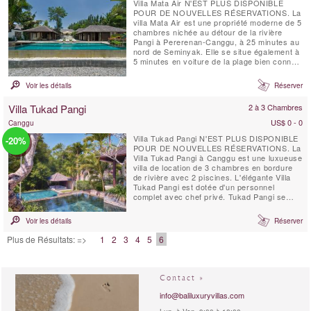
Villa Mata Air N'EST PLUS DISPONIBLE
POUR DE NOUVELLES RÉSERVATIONS. La
villa Mata Air est une propriété moderne de 5
chambres nichée au détour de la rivière
Pangi à Pererenan-Canggu, à 25 minutes au
nord de Seminyak. Elle se situe également à
5 minutes en voiture de la plage bien connue
des surfeurs « Echo Beach ». Villa Mata Air
est entièrement équipée pour une escapade
Voir les détails
Réserver
de luxe sur une île tropicale ; elle allie le
style balinais ouvert avec celui de la vie ...
Villa Tukad Pangi
2 à 3 Chambres
US$ 0 - 0
Canggu
Villa Tukad Pangi N'EST PLUS DISPONIBLE
-20%
POUR DE NOUVELLES RÉSERVATIONS. La
Villa Tukad Pangi à Canggu est une luxueuse
villa de location de 3 chambres en bordure
de rivière avec 2 piscines. L'élégante Villa
Tukad Pangi est dotée d'un personnel
complet avec chef privé. Tukad Pangi se
trouve dans un endroit paisible recherché à
seulement quelques minutes en voiture des
Voir les détails
Réserver
cafés, restaurants et plages à la mode de
Pererenan. La Villa Tukad Pangi,
Plus de Résultats: =>
1
2
3
4
5
6
respectueuse de ...
Contact »
info@baliluxuryvillas.com