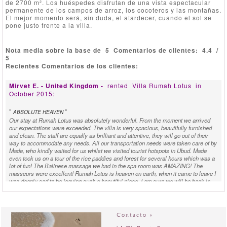
de 2700 m². Los huéspedes disfrutan de una vista espectacular
permanente de los campos de arroz, los cocoteros y las montañas.
El mejor momento será, sin duda, el atardecer, cuando el sol se
pone justo frente a la villa.
Nota media sobre la base de
5
Comentarios de clientes:
4.4
/
5
Recientes Comentarios de los clientes:
Mirvet E. - United Kingdom -
rented
Villa Rumah Lotus
in
October 2015:
"
"
ABSOLUTE HEAVEN
Our stay at Rumah Lotus was absolutely wonderful. From the moment we arrived
our expectations were exceeded. The villa is very spacious, beautifully furnished
and clean. The staff are equally as brilliant and attentive, they will go out of their
way to accommodate any needs. All our transportation needs were taken care of by
Made, who kindly waited for us whilst we visited tourist hotspots in Ubud. Made
even took us on a tour of the rice paddies and forest for several hours which was a
lot of fun! The Balinese massage we had in the spa room was AMAZING! The
masseurs were excellent! Rumah Lotus is heaven on earth, when it came to leave I
was deeply sad to be leaving such a beautiful place. I am sure we will be back in
future. I urge everyone contemplating whether or not to book to BOOK! You will
enjoy it as much as we did!
David P. - Sweden -
rented
Villa Rumah Lotus
in March 2015:
Contacto »