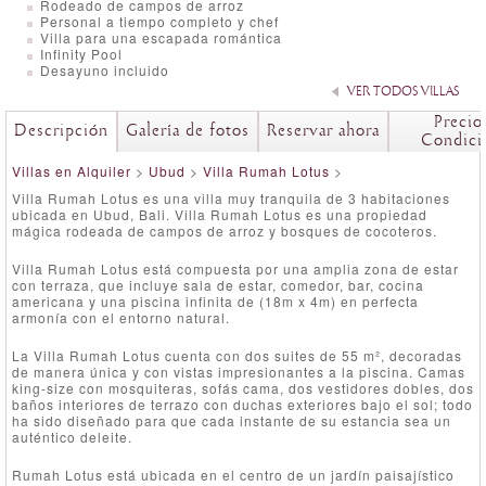
Rodeado de campos de arroz
Personal a tiempo completo y chef
Villa para una escapada romántica
Infinity Pool
Desayuno incluido
VER TODOS VILLAS
Precio
Descripción
Galería de fotos
Reservar ahora
Condici
Villas en Alquiler
>
Ubud
>
Villa Rumah Lotus
>
Villa Rumah Lotus es una villa muy tranquila de 3 habitaciones
ubicada en Ubud, Bali. Villa Rumah Lotus es una propiedad
mágica rodeada de campos de arroz y bosques de cocoteros.
Villa Rumah Lotus está compuesta por una amplia zona de estar
con terraza, que incluye sala de estar, comedor, bar, cocina
americana y una piscina infinita de (18m x 4m) en perfecta
armonía con el entorno natural.
La Villa Rumah Lotus cuenta con dos suites de 55 m², decoradas
de manera única y con vistas impresionantes a la piscina. Camas
king-size con mosquiteras, sofás cama, dos vestidores dobles, dos
baños interiores de terrazo con duchas exteriores bajo el sol; todo
ha sido diseñado para que cada instante de su estancia sea un
auténtico deleite.
Rumah Lotus está ubicada en el centro de un jardín paisajístico