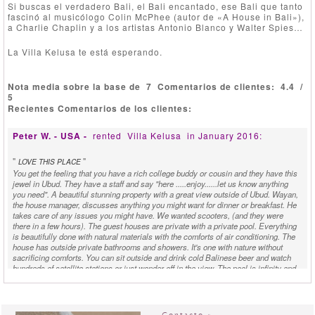
Si buscas el verdadero Bali, el Bali encantado, ese Bali que tanto
fascinó al musicólogo Colin McPhee (autor de «A House in Bali»),
a Charlie Chaplin y a los artistas Antonio Blanco y Walter Spies…
La Villa Kelusa te está esperando.
Nota media sobre la base de
7
Comentarios de clientes:
4.4
/
5
Recientes Comentarios de los clientes:
Peter W. - USA -
rented
Villa Kelusa
in January 2016:
"
"
LOVE THIS PLACE
You get the feeling that you have a rich college buddy or cousin and they have this
jewel in Ubud. They have a staff and say "here .....enjoy......let us know anything
you need". A beautiful stunning property with a great view outside of Ubud. Wayan,
the house manager, discusses anything you might want for dinner or breakfast. He
takes care of any issues you might have. We wanted scooters, (and they were
there in a few hours). The guest houses are private with a private pool. Everything
is beautifully done with natural materials with the comforts of air conditioning. The
house has outside private bathrooms and showers. It's one with nature without
sacrificing comforts. You can sit outside and drink cold Balinese beer and watch
hundreds of satellite stations or just wonder off in the view. The pool is infinity and
we couldn't stop hanging around it. Wayan, the manager is top notch!! We wanted to
go to a school or see a rice farmer or watch a particular DVD......no problem. He is
pleasant , knowledgeable and helpful. Wayan makes the trip and property complete.
Love this place.