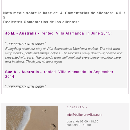
Nota media sobre la base de
4
Comentarios de clientes:
4.5
/
5
Recientes Comentarios de los clientes:
Jo M. - Australia -
rented
Villa Alamanda
in June 2015:
"
"
PRESENTED WITH CARE!
Everything about our stay at Villa Alamanda in Ubud was perfect. The staff were
very friendly, polite and always helpful. The food was really delicious; cooked and
presented with care! The grounds were well kept and every person working there
was faultless. Thank you all once again.
Sue A. - Australia -
rented
Villa Alamanda
in September
2014:
"
"
PRESENTED WITH CARE!
We loved staying at Villa Alamanda, everything was great. Very minor comments
include one bedroom's aircon could have been a bit cooler, but it is being replaced
early October and in our group we had an elderly person, so the bathrooms
provided a bit of a challenge since the (lovely) showers were over deep baths with
Contacto »
steps. We stayed as an extended family in Ubud for a wedding at another venue
and Villa Alamanda was like a luxury home away from home, with all the attention
info@baliluxuryvillas.com
and more of a resort, but we had it just to ourselves. The staff are amazing and the
Lun a vie 09:00 - 18:00
cook Ibu Made is incredible - the manager was really considerate and I would
sáb 09:00 - 18:00
highly recommend this amazing place to anyone wishing for peace, quiet, attention,