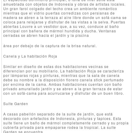
amueblada con objetos de Indonesia y obras de artistas locales.
Un gran farol colgado del techo crea un ambiente romántico
mientras que el vidrio puertas corredizas con persianas de
madera se abren a la terraza al aire libre donde un sofá-cama se
coloca para relajarse y disfrutar de las vistas a la selva. Puertas
abiertas Louvre a un vestidor que, a su vez, conduce al baño
principal con bañera de mármol hundida y ducha. Ventanas
cerradas se abren hacia el jardín y la piscina
área por debajo de la captura de la brisa natural.
Canela y La habitación Roja
Similar en diseño de estas dos habitaciones vecinas se
diferencian por su mobiliario. La habitación Roja se caracteriza
por lámparas rojas y pinturas, mientras que la sala de canela
debe su nombre a la disposición florero canela stick perfumado
por encima de la cama. Ambas habitaciones cuentan con baño
privado amurallado jardín y se abren a la gran terraza de estar
con un sofá-cama para acurrucarse y disfrutar de un buen libro.
Suite Garden
A casas pabellón separado de la suite de jardín, que está
decorado con artefactos de Indonesia, pinturas y tapices. Esta
suite tiene un baño de mármol completamente cerrado y su propia
cubierta privada para empaparse rodea la tropical. La suite
Garden se encuentra