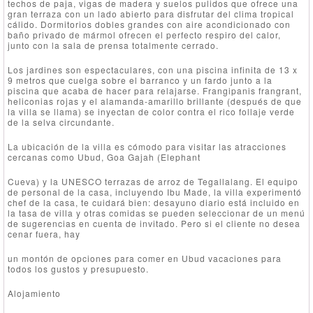
techos de paja, vigas de madera y suelos pulidos que ofrece una
gran terraza con un lado abierto para disfrutar del clima tropical
cálido. Dormitorios dobles grandes con aire acondicionado con
baño privado de mármol ofrecen el perfecto respiro del calor,
junto con la sala de prensa totalmente cerrado.
Los jardines son espectaculares, con una piscina infinita de 13 x
9 metros que cuelga sobre el barranco y un fardo junto a la
piscina que acaba de hacer para relajarse. Frangipanis frangrant,
heliconias rojas y el alamanda-amarillo brillante (después de que
la villa se llama) se inyectan de color contra el rico follaje verde
de la selva circundante.
La ubicación de la villa es cómodo para visitar las atracciones
cercanas como Ubud, Goa Gajah (Elephant
Cueva) y la UNESCO terrazas de arroz de Tegallalang. El equipo
de personal de la casa, incluyendo Ibu Made, la villa experimentó
chef de la casa, te cuidará bien: desayuno diario está incluido en
la tasa de villa y otras comidas se pueden seleccionar de un menú
de sugerencias en cuenta de invitado. Pero si el cliente no desea
cenar fuera, hay
un montón de opciones para comer en Ubud vacaciones para
todos los gustos y presupuesto.
Alojamiento