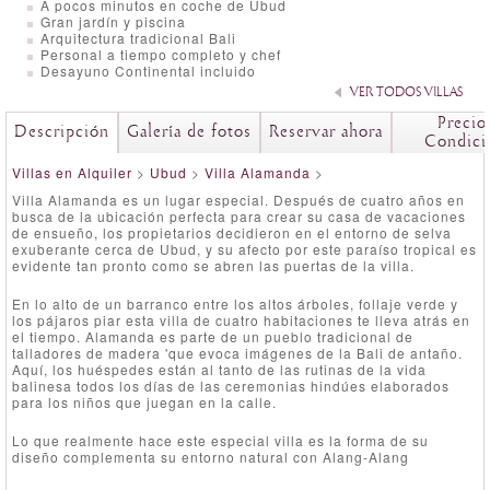
A pocos minutos en coche de Ubud
Gran jardín y piscina
Arquitectura tradicional Bali
Personal a tiempo completo y chef
Desayuno Continental incluido
VER TODOS VILLAS
Precio
Descripción
Galería de fotos
Reservar ahora
Condici
Villas en Alquiler
>
Ubud
>
Villa Alamanda
>
Villa Alamanda es un lugar especial. Después de cuatro años en
busca de la ubicación perfecta para crear su casa de vacaciones
de ensueño, los propietarios decidieron en el entorno de selva
exuberante cerca de Ubud, y su afecto por este paraíso tropical es
evidente tan pronto como se abren las puertas de la villa.
En lo alto de un barranco entre los altos árboles, follaje verde y
los pájaros piar esta villa de cuatro habitaciones te lleva atrás en
el tiempo. Alamanda es parte de un pueblo tradicional de
talladores de madera 'que evoca imágenes de la Bali de antaño.
Aquí, los huéspedes están al tanto de las rutinas de la vida
balinesa todos los días de las ceremonias hindúes elaborados
para los niños que juegan en la calle.
Lo que realmente hace este especial villa es la forma de su
diseño complementa su entorno natural con Alang-Alang