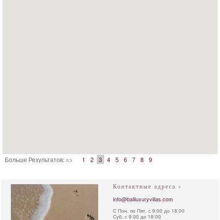
Больше Результатов: =>
1
2
3
4
5
6
7
8
9
Контактные адреса »
info@baliluxuryvillas.com
С Пон. по Пят. с 9:00 до 18:00
Суб. с 9:00 до 18:00