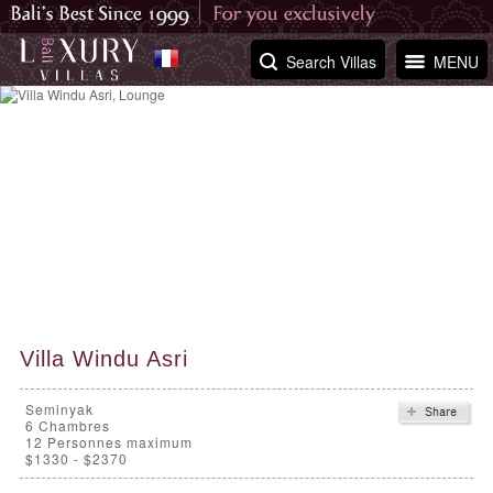
Search Villas
MENU
Villa Windu Asri
Seminyak
6
Chambres
12 Personnes maximum
$1330 - $2370