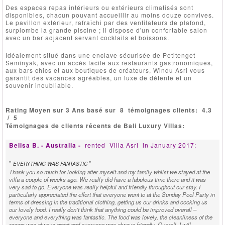
Des espaces repas intérieurs ou extérieurs climatisés sont
disponibles, chacun pouvant accueillir au moins douze convives.
Le pavillon extérieur, rafraîchi par des ventilateurs de plafond,
surplombe la grande piscine ; il dispose d'un confortable salon
avec un bar adjacent servant cocktails et boissons.
Idéalement situé dans une enclave sécurisée de Petitenget-
Seminyak, avec un accès facile aux restaurants gastronomiques,
aux bars chics et aux boutiques de créateurs, Windu Asri vous
garantit des vacances agréables, un luxe de détente et un
souvenir inoubliable.
Rating Moyen sur 3 Ans basé sur
8
témoignages clients:
4.3
/
5
Témoignages de clients récents de Bali Luxury Villas:
Belisa B. - Australia -
rented
Villa Asri
in January 2017:
"
"
EVERYTHING WAS FANTASTIC
Thank you so much for looking after myself and my family whilst we stayed at the
villa a couple of weeks ago. We really did have a fabulous time there and it was
very sad to go. Everyone was really helpful and friendly throughout our stay. I
particularly appreciated the effort that everyone went to at the Sunday Pool Party in
terms of dressing in the traditional clothing, getting us our drinks and cooking us
our lovely food. I really don’t think that anything could be improved overall –
everyone and everything was fantastic. The food was lovely, the cleanliness of the
rooms was always great and everyone was always friendly. Overall, I will