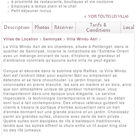
à proximité de restaurants, boutiques et vie nocturne
Employés à temps plein et le chef
Petit déjeuner inclus
VOIR TOUTES LES VILLAS
Tarifs &
Description
Photos
Réserver
Local
Conditions
Villas de Location
>
Seminyak
>
Villa Windu Asri
>
La Villa Windu Asri de six chambres, située à Petitenget, dans le
quartier de Seminyak, incarne le romantisme de l'Extrême-Orient
avec un mélange enivrant de luxe, d'histoire, de grandeur et
d'ambiance coloniale qu'aucune autre villa ne peut égaler.
Conçue et décorée dans le sublime style Raffles, la Villa Windu
Asri est l'endroit idéal pour explorer Bali ou simplement se
détendre et se faire chouchouter. Le jardin tropical, les
colonnades en pierre blanche, les sols en marbre et en bois, ainsi
que son atmosphère unique de grandeur romantique, vous
transporteront dans une époque plus élégante. Le service
impeccable, la technologie contemporaine et le souci du détail
sont tout à fait contemporains. Des vitraux latéraux guident les
clients à travers le portique d'entrée accueillant vers un hall
d'entrée donnant sur une grande piscine et un jardin. Choisissez
parmi six grandes suites, chacune avec salle de bain privée ;
Quatre suites sont équipées de lits à baldaquin traditionnels,
tandis que les autres offrent le choix entre un lit super king size
ou des lits jumeaux.