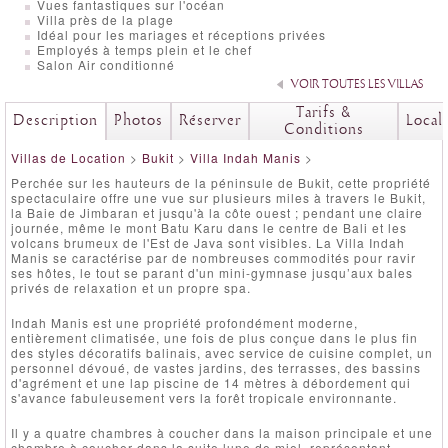
Vues fantastiques sur l'océan
Villa près de la plage
Idéal pour les mariages et réceptions privées
Employés à temps plein et le chef
Salon Air conditionné
VOIR TOUTES LES VILLAS
Tarifs &
Description
Photos
Réserver
Local
Conditions
Villas de Location
>
Bukit
>
Villa Indah Manis
>
Perchée sur les hauteurs de la péninsule de Bukit, cette propriété
spectaculaire offre une vue sur plusieurs miles à travers le Bukit,
la Baie de Jimbaran et jusqu'à la côte ouest ; pendant une claire
journée, même le mont Batu Karu dans le centre de Bali et les
volcans brumeux de l'Est de Java sont visibles. La Villa Indah
Manis se caractérise par de nombreuses commodités pour ravir
ses hôtes, le tout se parant d'un mini-gymnase jusqu’aux bales
privés de relaxation et un propre spa.
Indah Manis est une propriété profondément moderne,
entièrement climatisée, une fois de plus conçue dans le plus fin
des styles décoratifs balinais, avec service de cuisine complet, un
personnel dévoué, de vastes jardins, des terrasses, des bassins
d'agrément et une lap piscine de 14 mètres à débordement qui
s'avance fabuleusement vers la forêt tropicale environnante.
Il y a quatre chambres à coucher dans la maison principale et une
chambre à coucher dans la suite lune de miel, représentant