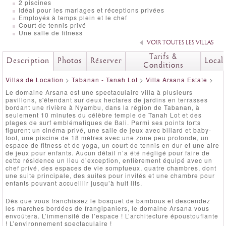
2 piscines
Idéal pour les mariages et réceptions privées
Employés à temps plein et le chef
Court de tennis privé
Une salle de fitness
VOIR TOUTES LES VILLAS
Tarifs &
Description
Photos
Réserver
Local
Conditions
Villas de Location
>
Tabanan - Tanah Lot
>
Villa Arsana Estate
>
Le domaine Arsana est une spectaculaire villa à plusieurs
pavillons, s'étendant sur deux hectares de jardins en terrasses
bordant une rivière à Nyambu, dans la région de Tabanan, à
seulement 10 minutes du célèbre temple de Tanah Lot et des
plages de surf emblématiques de Bali. Parmi ses points forts
figurent un cinéma privé, une salle de jeux avec billard et baby-
foot, une piscine de 18 mètres avec une zone peu profonde, un
espace de fitness et de yoga, un court de tennis en dur et une aire
de jeux pour enfants. Aucun détail n’a été négligé pour faire de
cette résidence un lieu d’exception, entièrement équipé avec un
chef privé, des espaces de vie somptueux, quatre chambres, dont
une suite principale, des suites pour invités et une chambre pour
enfants pouvant accueillir jusqu’à huit lits.
Dès que vous franchissez le bosquet de bambous et descendez
les marches bordées de frangipaniers, le domaine Arsana vous
envoûtera. L’immensité de l’espace ! L’architecture époustouflante
! L’environnement spectaculaire !