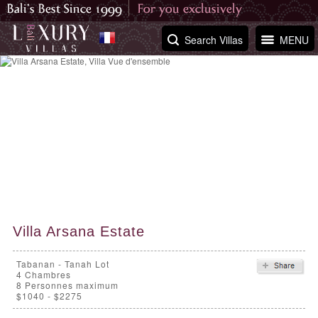
Search Villas
MENU
Villa Arsana Estate
Tabanan - Tanah Lot
4
Chambres
8 Personnes maximum
$1040 - $2275