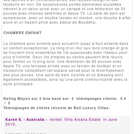
fauteuils en cuir. De somptueuses portes balinaises sculptées
mènent à un salon privé avec un canapé et une télévision de 50
pouces avec chaînes satellites et Apple TV. La salle de bain est
somptueuse, avec un double lavabo en marbre, une douche à effet
pluie et un bassin privé avec statue de Bouddha.
CHAMBRE ENFANT
La chambre pour enfants peut accueillir jusqu’à huit enfants dans
un confort exceptionnel. Le long d’un mur aux tons orange et gris
se trouvent trois ensembles de lits superposés avec rideaux pour
plus d’intimité. Deux lits simples au centre peuvent être réunis
pour former un lit king-size. Une télévision de 65 pouces avec
Apple TV, une terrasse privée avec un terrain de football et un
trampoline complètent cet espace pensé pour le divertissement
des plus jeunes. Une salle de bain colorée et un dressing sont
également accessibles, ainsi qu’une porte communicante avec la
suite principale.
Rating Moyen sur 3 Ans basé sur
4
témoignages clients:
4.4
/
5
Témoignages de clients récents de Bali Luxury Villas:
Karen S. - Australia -
rented
Villa Arsana Estate
in June
2015: