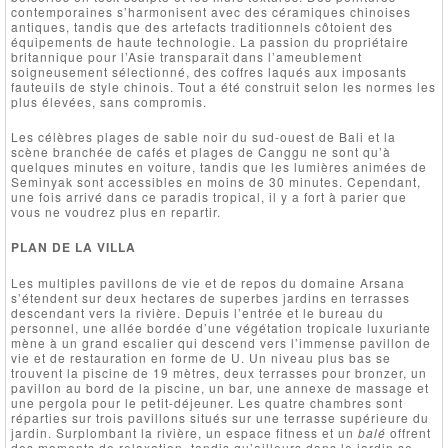
contemporaines s’harmonisent avec des céramiques chinoises
antiques, tandis que des artefacts traditionnels côtoient des
équipements de haute technologie. La passion du propriétaire
britannique pour l’Asie transparaît dans l’ameublement
soigneusement sélectionné, des coffres laqués aux imposants
fauteuils de style chinois. Tout a été construit selon les normes les
plus élevées, sans compromis.
Les célèbres plages de sable noir du sud-ouest de Bali et la
scène branchée de cafés et plages de Canggu ne sont qu’à
quelques minutes en voiture, tandis que les lumières animées de
Seminyak sont accessibles en moins de 30 minutes. Cependant,
une fois arrivé dans ce paradis tropical, il y a fort à parier que
vous ne voudrez plus en repartir.
PLAN DE LA VILLA
Les multiples pavillons de vie et de repos du domaine Arsana
s’étendent sur deux hectares de superbes jardins en terrasses
descendant vers la rivière. Depuis l’entrée et le bureau du
personnel, une allée bordée d’une végétation tropicale luxuriante
mène à un grand escalier qui descend vers l’immense pavillon de
vie et de restauration en forme de U. Un niveau plus bas se
trouvent la piscine de 19 mètres, deux terrasses pour bronzer, un
pavillon au bord de la piscine, un bar, une annexe de massage et
une pergola pour le petit-déjeuner. Les quatre chambres sont
réparties sur trois pavillons situés sur une terrasse supérieure du
jardin. Surplombant la rivière, un espace fitness et un
balé
offrent
des moments de relaxation, tandis qu’ailleurs dans le jardin se