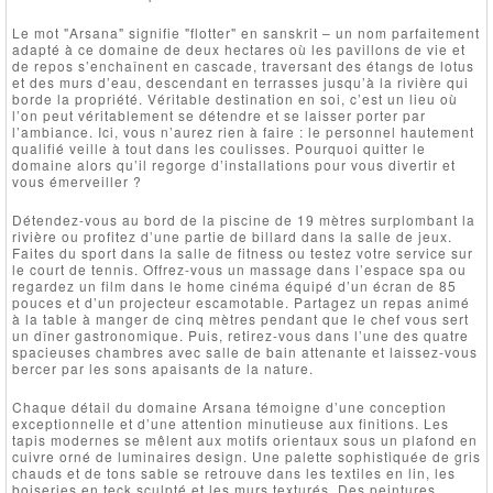
Le mot "Arsana" signifie "flotter" en sanskrit – un nom parfaitement
adapté à ce domaine de deux hectares où les pavillons de vie et
de repos s’enchaînent en cascade, traversant des étangs de lotus
et des murs d’eau, descendant en terrasses jusqu’à la rivière qui
borde la propriété. Véritable destination en soi, c’est un lieu où
l’on peut véritablement se détendre et se laisser porter par
l’ambiance. Ici, vous n’aurez rien à faire : le personnel hautement
qualifié veille à tout dans les coulisses. Pourquoi quitter le
domaine alors qu’il regorge d’installations pour vous divertir et
vous émerveiller ?
Détendez-vous au bord de la piscine de 19 mètres surplombant la
rivière ou profitez d’une partie de billard dans la salle de jeux.
Faites du sport dans la salle de fitness ou testez votre service sur
le court de tennis. Offrez-vous un massage dans l’espace spa ou
regardez un film dans le home cinéma équipé d’un écran de 85
pouces et d’un projecteur escamotable. Partagez un repas animé
à la table à manger de cinq mètres pendant que le chef vous sert
un dîner gastronomique. Puis, retirez-vous dans l’une des quatre
spacieuses chambres avec salle de bain attenante et laissez-vous
bercer par les sons apaisants de la nature.
Chaque détail du domaine Arsana témoigne d’une conception
exceptionnelle et d’une attention minutieuse aux finitions. Les
tapis modernes se mêlent aux motifs orientaux sous un plafond en
cuivre orné de luminaires design. Une palette sophistiquée de gris
chauds et de tons sable se retrouve dans les textiles en lin, les
boiseries en teck sculpté et les murs texturés. Des peintures