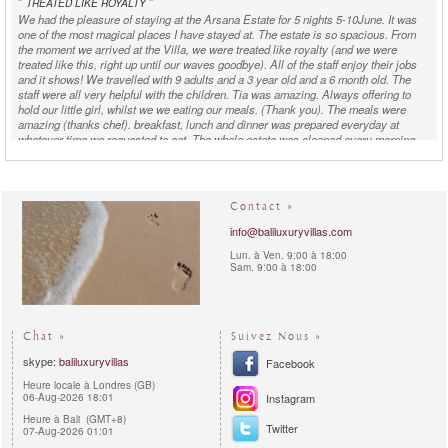
"
"
TREATED LIKE ROYALTY
We had the pleasure of staying at the Arsana Estate for 5 nights 5-10June. It was
one of the most magical places I have stayed at. The estate is so spacious. From
the moment we arrived at the Villa, we were treated like royalty (and we were
treated like this, right up until our waves goodbye). All of the staff enjoy their jobs
and it shows! We travelled with 9 adults and a 3 year old and a 6 month old. The
staff were all very helpful with the children. Tia was amazing. Always offering to
hold our little girl, whilst we we eating our meals. (Thank you). The meals were
amazing (thanks chef). breakfast, lunch and dinner was prepared everyday at
whatever time we requested to eat. The whole estate was cleaned every morning
before we woke and the pool area all set up with towels etc for the day. On our 3rd
day, was the most special day of our stay. Our wedding day! One we will remember
forever! I can't thank everyone enough for the effort and input to make our day so
special! All the staff worked so hard., from setting up tables, cleaning the grounds
Contact »
and the list goes on. Our wedding dinner , prepared by Arsana was absolutely
Divine! After our dinner, we were surprised by a lovely gift. Balinese Dance show,
info@baliluxuryvillas.com
Thank you ever so much! Amazing. Each Villa on the estate was immaculate. The
Lun. à Ven. 9:00 à 18:00
bathrooms with the opening doors to the pond are so beautiful! My little boy loved
Sam. 9:00 à 18:00
the trampoline and also loved fishing in the fishponds (thanks guys). I really look
forward to coming back and staying at the Arsana Estate again. I wish we didn't
have to leave. We can honestly say... One of the best places we have stayed at...
Thank you x
Chat »
Suivez Nous »
Joo H. - Hong Kong -
rented
Villa Arsana Estate
in April 2015:
skype:
baliluxuryvillas
Facebook
Heure locale à Londres (GB)
"
"
ENTHUSIASTICALLY RECOMMEND
06-Aug-2026 18:01
Instagram
Our group of 4 families with 7 children aged 5-15 enjoyed our 5-night stay over
Heure à Bali (GMT+8)
Easter. The facilities are fantastic - we loved the trampoline, the lawn with football
Twitter
07-Aug-2026 01:01
goal, the sizeable pool, the amazing kids' bunk room which everyone wanted to