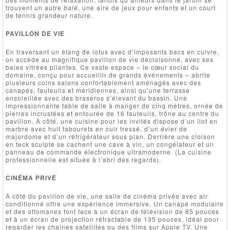
trouvent un autre
balé
, une aire de jeux pour enfants et un court
de tennis grandeur nature.
PAVILLON DE VIE
En traversant un étang de lotus avec d’imposants bacs en cuivre,
on accède au magnifique pavillon de vie décloisonné, avec ses
baies vitrées pliantes. Ce vaste espace – le cœur social du
domaine, conçu pour accueillir de grands événements – abrite
plusieurs coins salons confortablement aménagés avec des
canapés, fauteuils et méridiennes, ainsi qu’une terrasse
ensoleillée avec des braseros s’élevant du bassin. Une
impressionnante table de salle à manger de cinq mètres, ornée de
pierres incrustées et entourée de 16 fauteuils, trône au centre du
pavillon. À côté, une cuisine pour les invités dispose d’un îlot en
marbre avec huit tabourets en cuir tressé, d’un évier de
majordome et d’un réfrigérateur sous plan. Derrière une cloison
en teck sculpté se cachent une cave à vin, un congélateur et un
panneau de commande électronique ultramoderne. (La cuisine
professionnelle est située à l’abri des regards).
CINÉMA PRIVÉ
À côté du pavillon de vie, une salle de cinéma privée avec air
conditionné offre une expérience immersive. Un canapé modulaire
et des ottomanes font face à un écran de télévision de 85 pouces
et à un écran de projection rétractable de 135 pouces, idéal pour
regarder les chaînes satellites ou des films sur Apple TV. Une