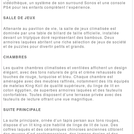
vidéothèque, un système de son surround Sonos et une console
PS4 pour les enfants complètent l’expérience.
SALLE DE JEUX
Attenante au pavillon de vie, la salle de jeux climatisée est
dominée par une table de billard de taille officielle, installée
devant un triptyque doré représentant des bambous. Deux
armoires laquées abritent une riche sélection de jeux de société
et de puzzles pour divertir petits et grands.
CHAMBRES
Les quatre chambres climatisées et ventilées affichent un design
élégant, avec des tons naturels de gris et crème rehaussés de
touches de rouge, turquoise et bleu. Chaque chambre est
aménagée avec des meubles raffinés, notamment des lits équipés
de matelas King Koil de qualité supérieure, du linge de lit en
coton égyptien, de superbes armoires laquées et des fauteuils
confortables. Toutes disposent d’une terrasse privée avec des
fauteuils de lecture offrant une vue magnifique.
SUITE PRINCIPALE
La suite principale, ornée d’un tapis persan aux tons rouges,
dispose d’un lit king-size habillé de linge de lit de luxe. Des
coffres laqués et des céramiques chinoises anciennes côtoient
des œuvres d’art contemporaines, des lampes design et des