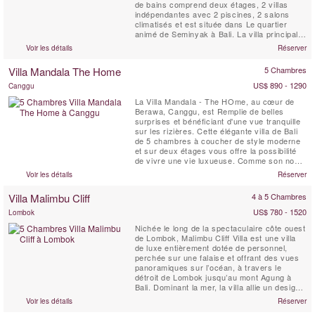
de bains comprend deux étages, 2 villas
indépendantes avec 2 piscines, 2 salons
climatisés et est située dans Le quartier
animé de Seminyak à Bali. La villa principale
abrite 4 chambres avec salles de bains
Voir les détails
Réserver
privatives, tandis que la villa d'hôtes dispose
de 5 chambres, ce qui rend la Villa Anaya
Villa Mandala The Home
5 Chambres
Manis idéale pour des vacances à Bali pour
de...
US$ 890 - 1290
Canggu
La Villa Mandala - The HOme, au cœur de
Berawa, Canggu, est Remplie de belles
surprises et bénéficiant d'une vue tranquille
sur les rizières. Cette élégante villa de Bali
de 5 chambres à coucher de style moderne
et sur deux étages vous offre la possibilité
de vivre une vie luxueuse. Comme son nom
l'indique, la Villa « Mandala - The Home »
Voir les détails
Réserver
ressemble beaucoup à une maison familiale
avec beaucoup d'espace, une pelouse bien
Villa Malimbu Cliff
4 à 5 Chambres
entretenue et une grande piscine de 17
mètres ; ...
US$ 780 - 1520
Lombok
Nichée le long de la spectaculaire côte ouest
de Lombok, Malimbu Cliff Villa est une villa
de luxe entièrement dotée de personnel,
perchée sur une falaise et offrant des vues
panoramiques sur l’océan, à travers le
détroit de Lombok jusqu’au mont Agung à
Bali. Dominant la mer, la villa allie un design
contemporain à la beauté sauvage de l’île et
Voir les détails
Réserver
à des couchers de soleil inoubliables. Les