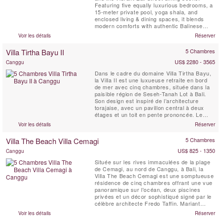
Featuring five equally luxurious bedrooms, a
15-meter private pool, yoga shala, and
enclosed living & dining spaces, it blends
modern comforts with authentic Balinese
charm. Complete with butler service, daily
Voir les détails
Réserver
breakfast, and seamless access to
Seminyak’s best cafés, shops, and beach
Villa Tirtha Bayu II
5 Chambres
clubs, Villa Gendang is the perfect luxury
escape.
US$ 2280 - 3565
Canggu
Dans le cadre du domaine Villa Tirtha Bayu,
la Villa II est une luxueuse retraite en bord
de mer avec cinq chambres, située dans la
paisible région de Seseh-Tanah Lot à Bali.
Son design est inspiré de l’architecture
torajaise, avec un pavillon central à deux
étages et un toit en pente prononcée. Le
premier étage abrite une spacieuse suite
Voir les détails
Réserver
nuptiale offrant une vue panoramique sur la
mer, tandis que le rez-de-chaussée
Villa The Beach Villa Cemagi
5 Chambres
comprend un salon encadré par deux
chambres de chaque...
US$ 825 - 1350
Canggu
Située sur les rives immaculées de la plage
de Cemagi, au nord de Canggu, à Bali, la
Villa The Beach Cemagi est une somptueuse
résidence de cinq chambres offrant une vue
panoramique sur l'océan, deux piscines
privées et un décor sophistiqué signé par le
célèbre architecte Fredo Taffin. Mariant
élégance contemporaine et charme
Voir les détails
Réserver
traditionnel balinais, la villa dispose de