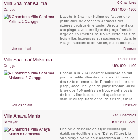
Villa Shalimar Kalima
6 Chambres
chambres climatisées, une chambre avec ...
US$ 1000 - 1200
Canggu
L'accès à Shalimar Kalima se fait par une
petite allée de cocotiers à travers des
rizières couleur émeraude. Directement sur
une plage, avec une ligne de plage frontale
large de 150 mètres se trouve cette oasis de
trois villas luxueuses et spacieuses ; dans le
village traditionnel de Seseh, sur la côte sud-
ouest de Bali. SHALIMAR se caractérise par
Voir les détails
Réserver
une architecture tropicale contemporaine,
une vie en plein air et une abondance de
Villa Shalimar Makanda
4 Chambres
lumière. Une statue de Bouddha sereine à...
US$ 900 - 1100
Canggu
L'accès à la Villa Shalimar Makanda se fait
par une petite allée de cocotiers à travers
des rizières émeraude. Directement sur une
plage, avec une ligne de plage frontale aussi
large que 150 mètres se trouve cette oasis
de trois villas luxueuses et spacieuses ;
dans le village traditionnel de Seseh, sur la
côte sud-ouest de Bali. SHALIMAR se
Voir les détails
Réserver
caractérise par une architecture tropicale
contemporaine, une vie en plein air et une
Villa Anaya Manis
6 à 9 Chambres
abondance de lumière. Une statue de
Bouddha ...
US$ 1200 - 2250
Seminyak
Une belle demeure de style colonial qui
établit un équilibre entre l'Est et l'Ouest, la
Villa Anaya Manis de 9 chambres et 9 salles