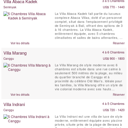
Villa Abaca Kadek
3 à 5 Chambres
à quelques pas des Abaca Villas.
US$ 770 - 1440
Seminyak
La Villa Abaca Kadek fait partie du luxueux
complexe Abaca Villas, doté d'un personnel
complet, situé dans l'emplacement privilégié
de Seminyak à Bali, offrant des options de 3
à 16 chambres. La Villa Abaca Kadek,
entièrement équipée, avec 5 chambres
climatisées et salles de bains attenantes, est
une retraite de luxe sur 2 étages avec une
Voir les détails
Réserver
conception architecturale époustouflante et
de belles vues sur les rizières. Le vaste
Villa Marang
4 à 6 Chambres
espace de vie décloisonné bénéficie d'une...
US$ 900 - 1800
Canggu
La Villa Marang de style moderne avec 6
chambres est située dans une rue calme à
seulement 500 mètres de la plage, au milieu
du quartier branché de Canggu et à
proximité du célèbre Old Man's. Idéale pour
les familles, la Villa Marang offre un style de
vie colonial moderne avec ses hauts
plafonds, sa piscine privée de 18 mètres, sa
Voir les détails
Réserver
salle de sport entièrement équipée et son
personnel dédié à temps plein.
Villa Indrani
4 à 5 Chambres
US$ 720 - 1420
Canggu
La Villa Indrani est une villa de luxe de style
moderne, entièrement équipée avec piscine
privée, située près de la plage de Berawa à