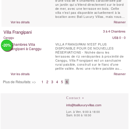
d'une villa de 4 chambres caractérisée par
un jardin qui s'étend directement sur le bord
de mer, avec une terrasse en bois. Cette
villa n'est pas disponible actuellement à la
location avec Bali Luxury Villas, mais nous
proposons une large gamme de villas
Voir les détails
Réserver
recommandées par BLV parmi lesquelles
vous pouvez choisir. Faites-nous savoir ce
Villa Frangipani
3 à 4 Chambres
que vous recherchez et nous vous aiderons
à trouver la...
US$ 0 - 0
Canggu
VILLA FRANGIPANI N'EST PLUS
-20%
DISPONIBLE POUR DE NOUVELLES
RÉSERVATIONS - Nichée dans les
terrasses de riz verdoyantes à proximité de
Canggu, Villa Frangipani est un sanctuaire
rural paisible, construit sur le flanc d'une
petite vallée. Avec une rivière paisible au
pied du jardin, cette charmante villa est bien
Voir les détails
Réserver
cachée de toute bousculade et agitation
mondaine, entourée par de grands arbres et
Plus de Résultats: =>
1
2
3
4
5
6
de jardins matures garantissant une
confidentialité totale.
Contact »
info@baliluxuryvillas.com
Lun. à Ven. 9:00 à 18:00
Sam. 9:00 à 18:00