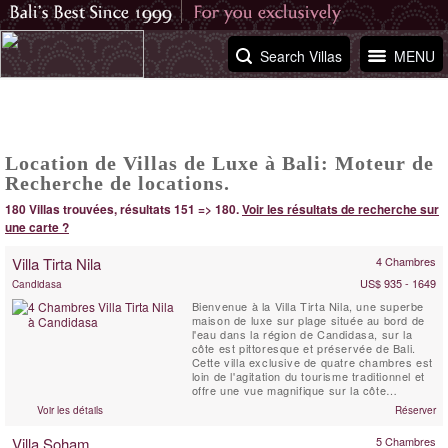
Search Villas
MENU
Location de Villas de Luxe à Bali: Moteur de
Recherche de locations.
180 Villas trouvées, résultats 151 => 180.
Voir les résultats de recherche sur
une carte ?
Villa Tirta Nila
4 Chambres
US$ 935 - 1649
Candidasa
Bienvenue à la Villa Tirta Nila, une superbe
maison de luxe sur plage située au bord de
l'eau dans la région de Candidasa, sur la
côte est pittoresque et préservée de Bali.
Cette villa exclusive de quatre chambres est
loin de l'agitation du tourisme traditionnel et
offre une vue magnifique sur la côte
magnifique de Bali et les îles au large. Tirta
Voir les détails
Réserver
Nila est un mélange d'architecture tropicale
contemporaine et de décoration inspirée des
Villa Soham
5 Chambres
îles avec un mobilier et des ...