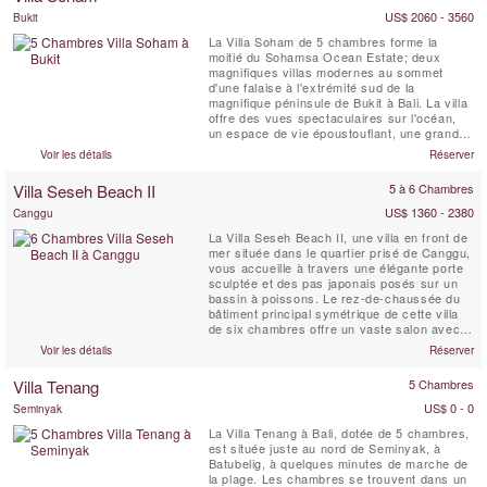
US$ 2060 - 3560
Bukit
La Villa Soham de 5 chambres forme la
moitié du Sohamsa Ocean Estate; deux
magnifiques villas modernes au sommet
d'une falaise à l'extrémité sud de la
magnifique péninsule de Bukit à Bali. La villa
offre des vues spectaculaires sur l'océan,
un espace de vie époustouflant, une grande
piscine, une salle de sport et une salle de
Voir les détails
Réserver
massage. Entièrement équipée, y compris un
chef qualifié et un chauffeur avec une
Villa Seseh Beach II
5 à 6 Chambres
voiture 7 places, la Villa Soham est parfaite
pour les clients ...
US$ 1360 - 2380
Canggu
La Villa Seseh Beach II, une villa en front de
mer située dans le quartier prisé de Canggu,
vous accueille à travers une élégante porte
sculptée et des pas japonais posés sur un
bassin à poissons. Le rez-de-chaussée du
bâtiment principal symétrique de cette villa
de six chambres offre un vaste salon avec
un espace télévision, un bar et un coin
Voir les détails
Réserver
détente. D’un côté se trouvent une chambre
d’invités et une chambre avec quatre lits
Villa Tenang
5 Chambres
superposés, tandis que de ...
US$ 0 - 0
Seminyak
La Villa Tenang à Bali, dotée de 5 chambres,
est située juste au nord de Seminyak, à
Batubelig, à quelques minutes de marche de
la plage. Les chambres se trouvent dans un