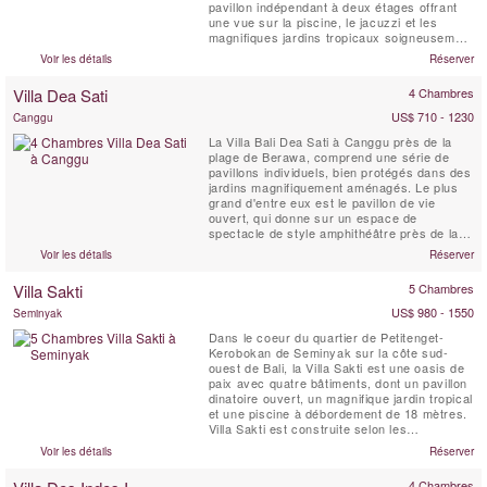
pavillon indépendant à deux étages offrant
une vue sur la piscine, le jacuzzi et les
magnifiques jardins tropicaux soigneusement
aménagés. Le pavillon comprend deux suites
Voir les détails
Réserver
parentales au rez-de-chaussée, chacune
équipée d’une salle de bain attenante
Villa Dea Sati
4 Chambres
intérieure/extérieure. Ces salles de bain sont
...
US$ 710 - 1230
Canggu
La Villa Bali Dea Sati à Canggu près de la
plage de Berawa, comprend une série de
pavillons individuels, bien protégés dans des
jardins magnifiquement aménagés. Le plus
grand d'entre eux est le pavillon de vie
ouvert, qui donne sur un espace de
spectacle de style amphithéâtre près de la
grande piscine de forme libre. Autour de la
Voir les détails
Réserver
piscine se trouvent quatre pavillons joglo,
chacun abritant une chambre avec salle de
Villa Sakti
5 Chambres
bain et terrasse ensoleillée. Parmi ceux-ci
se trouve le...
US$ 980 - 1550
Seminyak
Dans le coeur du quartier de Petitenget-
Kerobokan de Seminyak sur la côte sud-
ouest de Bali, la Villa Sakti est une oasis de
paix avec quatre bâtiments, dont un pavillon
dinatoire ouvert, un magnifique jardin tropical
et une piscine à débordement de 18 mètres.
Villa Sakti est construite selon les
spécifications de l'architecte néerlandais
Voir les détails
Réserver
Joost van Grieken
(www.joostvangrieken.com)
4 Chambres