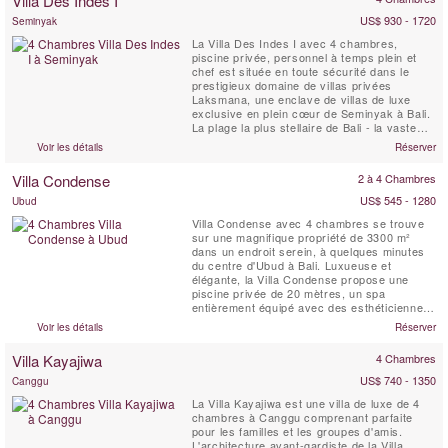
Villa Des Indes I
US$ 930 - 1720
Seminyak
La Villa Des Indes I avec 4 chambres,
piscine privée, personnel à temps plein et
chef est située en toute sécurité dans le
prestigieux domaine de villas privées
Laksmana, une enclave de villas de luxe
exclusive en plein cœur de Seminyak à Bali.
La plage la plus stellaire de Bali - la vaste
étendue de la plage de Petitenget est à
Voir les détails
Réserver
seulement cinq minutes à pied. La plupart
des restaurants et bars les plus célèbres de
Villa Condense
2 à 4 Chambres
l'île sont à quelques pas, notamment Ku De
Ta, ...
US$ 545 - 1280
Ubud
Villa Condense avec 4 chambres se trouve
sur une magnifique propriété de 3300 m²
dans un endroit serein, à quelques minutes
du centre d'Ubud à Bali. Luxueuse et
élégante, la Villa Condense propose une
piscine privée de 20 mètres, un spa
entièrement équipé avec des esthéticiennes
qualifiées, un chef et un personnel à temps
Voir les détails
Réserver
plein. Cette villa privée de style moderne est
parfaite pour une famille ou un groupe d'amis
Villa Kayajiwa
4 Chambres
souhaitant découvrir le vrai Bali dans un luxe
...
US$ 740 - 1350
Canggu
La Villa Kayajiwa est une villa de luxe de 4
chambres à Canggu comprenant parfaite
pour les familles et les groupes d'amis.
L'architecture avant-gardiste de la Villa