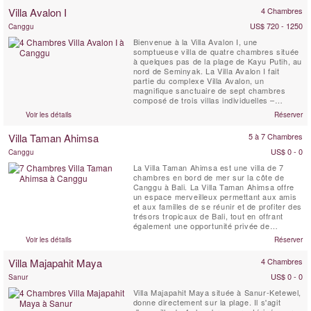
vastes espaces de vie, d’une salle de
Villa Avalon I
4 Chambres
divertissement avec télévision 3D, du Wi-Fi
haut débit et ...
US$ 720 - 1250
Canggu
Bienvenue à la Villa Avalon I, une
somptueuse villa de quatre chambres située
à quelques pas de la plage de Kayu Putih, au
nord de Seminyak. La Villa Avalon I fait
partie du complexe Villa Avalon, un
magnifique sanctuaire de sept chambres
composé de trois villas individuelles –
chacune nichée au cœur de splendides
Voir les détails
Réserver
jardins paysagers avec piscine privée.
Réservez une seule villa ou les trois ; la
Villa Taman Ahimsa
5 à 7 Chambres
flexibilité des configurations de chambres
vous permet de choisir entre une ...
US$ 0 - 0
Canggu
La Villa Taman Ahimsa est une villa de 7
chambres en bord de mer sur la côte de
Canggu à Bali. La Villa Taman Ahimsa offre
un espace merveilleux permettant aux amis
et aux familles de se réunir et de profiter des
trésors tropicaux de Bali, tout en offrant
également une opportunité privée de
contemplation et de rajeunissement. Faites
Voir les détails
Réserver
plaisir à vos sens et succombez au charme
séduisant de Taman Ahimsa, où la
Villa Majapahit Maya
4 Chambres
combinaison séduisante de la nature et du
design organique ...
US$ 0 - 0
Sanur
Villa Majapahit Maya située à Sanur-Ketewel,
donne directement sur la plage. Il s'agit