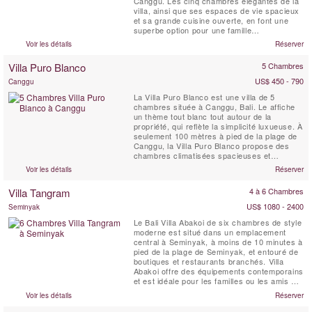
Canggu. Les cinq chambres élégantes de la
villa, ainsi que ses espaces de vie spacieux
et sa grande cuisine ouverte, en font une
superbe option pour une famille
multigénérationnelle ou un grand groupe. La
Voir les détails
Réserver
belle piscine de la cour et la terrasse
ensoleillée sont idéales pour se prélasser ou
Villa Puro Blanco
5 Chambres
savourer un cocktail préparé par l'un des ...
US$ 450 - 790
Canggu
La Villa Puro Blanco est une villa de 5
chambres située à Canggu, Bali. Le affiche
un thème tout blanc tout autour de la
propriété, qui reflète la simplicité luxueuse. À
seulement 100 mètres à pied de la plage de
Canggu, la Villa Puro Blanco propose des
chambres climatisées spacieuses et
élégantes avec des douches extérieures
Voir les détails
Réserver
privatives, une grande piscine privée, une
vue sur les rizières et un personnel à temps
Villa Tangram
4 à 6 Chambres
plein. La Villa Puro Blanco est parfaite pour
les ...
US$ 1080 - 2400
Seminyak
Le Bali Villa Abakoi de six chambres de style
moderne est situé dans un emplacement
central à Seminyak, à moins de 10 minutes à
pied de la plage de Seminyak, et entouré de
boutiques et restaurants branchés. Villa
Abakoi offre des équipements contemporains
et est idéale pour les familles ou les amis à
partager et à apprécier. Les équipements de
Voir les détails
Réserver
la villa comprennent un petit-déjeuner
quotidien, une connexion Wi-Fi gratuite, des