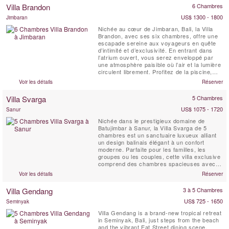
hôtes profitent des services d’un chef privé
Villa Brandon
6 Chambres
préparant le ...
US$ 1300 - 1800
Jimbaran
Nichée au cœur de Jimbaran, Bali, la Villa
Brandon, avec ses six chambres, offre une
escapade sereine aux voyageurs en quête
d’intimité et d’exclusivité. En entrant dans
l’atrium ouvert, vous serez enveloppé par
une atmosphère paisible où l’air et la lumière
circulent librement. Profitez de la piscine,
entraînez-vous dans la salle de sport ou
Voir les détails
Réserver
savourez un verre sur la terrasse sur le toit.
Pour une détente supplémentaire, le sauna
Villa Svarga
5 Chambres
au bord de la piscine vous ...
US$ 1075 - 1720
Sanur
Nichée dans le prestigieux domaine de
Batujimbar à Sanur, la Villa Svarga de 5
chambres est un sanctuaire luxueux alliant
un design balinais élégant à un confort
moderne. Parfaite pour les familles, les
groupes ou les couples, cette villa exclusive
comprend des chambres spacieuses avec
salle de bains privative, une piscine privée
Voir les détails
Réserver
de 16 mètres, des jardins tropicaux, 2
espaces de vie en plein air, un salon
Villa Gendang
3 à 5 Chambres
multimédia et une cuisine gastronomique
entièrement équipée. Les ...
US$ 725 - 1650
Seminyak
Villa Gendang is a brand-new tropical retreat
in Seminyak, Bali, just steps from the beach
and the vibrant Eat Street dining scene.