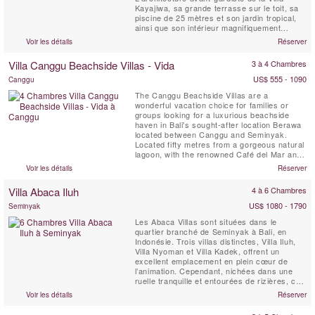
Kayajiwa, sa grande terrasse sur le toit, sa
piscine de 25 mètres et son jardin tropical,
ainsi que son intérieur magnifiquement
conçu, sa salle de karaoké spécialement
Voir les détails
Réserver
conçue et son personnel amical, en font un
joyau absolu. Elle est située dans un coin
Villa Canggu Beachside Villas - Vida
3 à 4 Chambres
calme de Batu Bolong, un quartier très
branché de ...
US$ 555 - 1090
Canggu
The Canggu Beachside Villas are a
wonderful vacation choice for families or
groups looking for a luxurious beachside
haven in Bali's sought-after location Berawa
located between Canggu and Seminyak.
Located fifty metres from a gorgeous natural
lagoon, with the renowned Café del Mar and
Lalaguna just a 100 m stroll from your front
Voir les détails
Réserver
door, the three villas have been designed to
an extremely high standard, each with its
Villa Abaca Iluh
4 à 6 Chambres
own unique character. Five-bedroomed Villa
Gu, four-bedroomed ...
US$ 1080 - 1790
Seminyak
Les Abaca Villas sont situées dans le
quartier branché de Seminyak à Bali, en
Indonésie. Trois villas distinctes, Villa Iluh,
Villa Nyoman et Villa Kadek, offrent un
excellent emplacement en plein cœur de
l’animation. Cependant, nichées dans une
ruelle tranquille et entourées de rizières, ces
villas garantissent une atmosphère paisible
Voir les détails
Réserver
et reposante. Certains des meilleurs
restaurants de Bali se trouvent littéralement