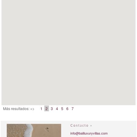
Más resultados: =>
1
2
3
4
5
6
7
Contacto »
info@baliluxuryvillas.com