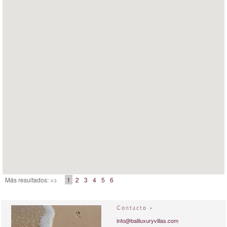
Más resultados: =>
1
2
3
4
5
6
Contacto »
info@baliluxuryvillas.com