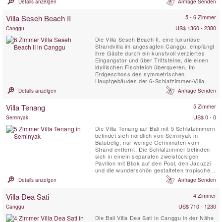
Details anzeigen
Anfrage Senden
Küste und die vorgelagerten Inseln.
Villa Seseh Beach II
5 - 6 Zimmer
US$ 1360 - 2380
Canggu
Die Villa Seseh Beach II, eine luxuriöse
Strandvilla im angesagten Canggu, empfängt
ihre Gäste durch ein kunstvoll verziertes
Eingangstor und über Trittsteine, die einen
idyllischen Fischteich überqueren. Im
Erdgeschoss des symmetrischen
Hauptgebäudes der 6-Schlafzimmer-Villa
befindet sich ein großzügiges Wohnzimmer
Details anzeigen
Anfrage Senden
mit Fernsehbereich, Getränkebar und
gemütlicher Sitzecke. Auf einer Seite liegen
Villa Tenang
5 Zimmer
ein Gästezimmer sowie ein Zimmer mit vier
Etagenbetten, auf der anderen ...
US$ 0 - 0
Seminyak
Die Villa Tenang auf Bali mit 5 Schlafzimmern
befindet sich nördlich von Seminyak in
Batubelig, nur wenige Gehminuten vom
Strand entfernt. Die Schlafzimmer befinden
sich in einem separaten zweistöckigen
Pavillon mit Blick auf den Pool, den Jacuzzi
und die wunderschön gestalteten tropischen
Gärten. Der Pavillon besteht aus zwei
Details anzeigen
Anfrage Senden
Hauptsuiten im Erdgeschoss, die jeweils
über ein Innen- und Auß enbad verfügen.
Villa Dea Sati
4 Zimmer
Diese eleganten Bäder sind mit einer
stilvollen massiven ...
US$ 710 - 1230
Canggu
Die Bali Villa Dea Sati in Canggu in der Nähe