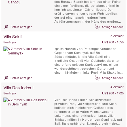
des Berawa Beach besteht aus einer Reihe
einzelner Pavillons, die gut abgeschirmt in
herrlich angelegten Gärten liegen. Der
größte davon ist der offene Wohnpavillon,
der auf einen amphitheaterartigen
Aufführungsraum in der Nähe des großen
Freiform-Swimmingpools blickt. Um den Pool
Details anzeigen
Anfrage Senden
herum befinden sich vier Joglo-Pavillons, die
jeweils ein Schlafzimmer mit Gartenbad und
Villa Sakti
5 Zimmer
Sonnenterrasse beherbergen. Darunter
befindet sich das ...
US$ 980 - 1550
Seminyak
<p>Im Herzen von Petitenget Kerobokan-
Gegend von Seminyak auf Bali
Südwestküste, ist die Villa Sakti eine
friedliche Oase mit vier Gebäude, darunter
eine offene seitigen Speisepavillon, einem
wunderschönen tropischen Garten und
einem 18-Meter-Infinity-Pool. Villa Shakti ist
auf die anspruchsvollen Spezifikationen der
Details anzeigen
Anfrage Senden
renommierte niederländische Architekt Joost
van Grieken Built
Villa Des Indes I
4 Zimmer
(www.joostvangrieken.com)</p>
US$ 930 - 1720
Seminyak
Villa Des Indes I mit 4 Schlafzimmern,
privatem Pool, Vollzeitpersonal und Koch
befindet sich in sicherem Gelände des
renommierten privaten Villenanwesens
Laksmana, einer exklusiven Luxusvillen-
Enklave mitten im Herzen von Seminyak auf
Bali. Balis schönster Strandbereich – der