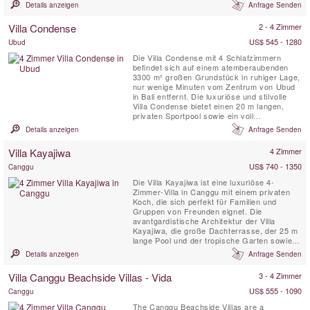
weite Petitenget Beach – ist nur fünf
Details anzeigen
Anfrage Senden
Gehminuten entfernt. Viele der berühmtesten
Restaurants und Bars der Insel sind nur
Villa Condense
2 - 4 Zimmer
einen kurzen Spaziergang entfernt, darunter
Ku De Ta, Metis, Sarong und ...
US$ 545 - 1280
Ubud
Die Villa Condense mit 4 Schlafzimmern
befindet sich auf einem atemberaubenden
3300 m² großen Grundstück in ruhiger Lage,
nur wenige Minuten vom Zentrum von Ubud
in Bali entfernt. Die luxuriöse und stilvolle
Villa Condense bietet einen 20 m langen,
privaten Sportpool sowie ein voll
ausgestattetes Spa mit ausgebildeten
Details anzeigen
Anfrage Senden
Schönheitstherapeuten, einem Küchenchef
und einem Vollzeitpersonal. Diese moderne
Villa Kayajiwa
4 Zimmer
Privatvilla ist perfekt für eine Familie oder
eine Gruppe von Freunden, die ...
US$ 740 - 1350
Canggu
Die Villa Kayajiwa ist eine luxuriöse 4-
Zimmer-Villa in Canggu mit einem privaten
Koch, die sich perfekt für Familien und
Gruppen von Freunden eignet. Die
avantgardistische Architektur der Villa
Kayajiwa, die große Dachterrasse, der 25 m
lange Pool und der tropische Garten sowie
das wunderschön gestaltete Interieur, der
Details anzeigen
Anfrage Senden
speziell gestaltete Karaokeraum und das
freundliche Personal machen sie zu einem
Villa Canggu Beachside Villas - Vida
3 - 4 Zimmer
Juwel absolut. Es befindet sich in einer
ruhigen Ecke von Batu Bolong, einem ...
US$ 555 - 1090
Canggu
The Canggu Beachside Villas are a