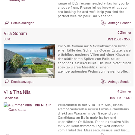
range of BLV recommended villas for you to
choose from. Please let us know what you
are looking for and we’ll help you find the
perfect villa for your Bali vacation.
Details anzeigen
Anfrage Senden
Villa Soham
5 Zimmer
US$ 2060 - 3560
Bukit
Die Villa Soham mit 5 Schlafzimmern bildet
eine Hälfte des Sohamsa Ocean Estate; zwei
prächtige, moderne Villen auf einer Klippe an
der südlichsten Spitze von Balis rauer,
schöner Halbinsel Bukit. Die Villa bietet einen
spektakulären Meerblick, einen
atemberaubenden Wohnraum, einen großen
Swimmingpool, einen Fitnessraum und einen
Massageraum. Vollständig besetzt,
Details anzeigen
Anfrage Senden
einschließlich eines erfahrenen Kochs und
eines Fahrers mit einem 7-Sitzer-Auto, ist
Villa Tirta Nila
4 Zimmer
die Villa Soham perfekt ...
US$ 935 - 1649
Candidasa
Willkommen in der Villa Tirta Nila, einem
atemberaubenden neuen Luxus-Strandhaus
direkt am Wasser in der Gegend von
Candidasa an Balis malerischer und
unberührter Ostküste. Diese exklusive Villa
mit vier Schlafzimmern liegt weit entfernt
vom Trubel des Massentourismus und bietet
einen herrlichen Blick auf Balis herrliche