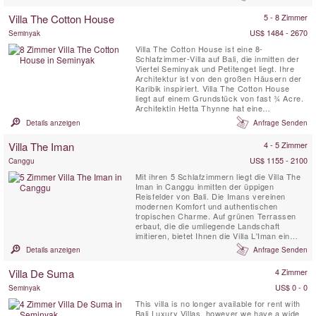
Villa Kamaniiya wurde mit Blick auf absolute
Privatsphäre erbaut und ist ein Ort, um den
Villa The Cotton House
5 - 8 Zimmer
Komplikationen der Außenwelt zu entfliehen.
Es gibt ...
US$ 1484 - 2670
Seminyak
Villa The Cotton House ist eine 8-
Schlafzimmer-Villa auf Bali, die inmitten der
Viertel Seminyak und Petitenget liegt. Ihre
Architektur ist von den großen Häusern der
Karibik inspiriert. Villa The Cotton House
liegt auf einem Grundstück von fast ¾ Acre.
Architektin Hetta Thynne hat eine
wunderschöne Kombination aus
Details anzeigen
Anfrage Senden
Unterhaltungs-, Entspannungs- und
Wohnräumen geschaffen. Die Villa kann von
Villa The Iman
4 - 5 Zimmer
großen Gruppen von Familien und Freunden
genutzt werden und ihr weitläufiger ...
US$ 1155 - 2100
Canggu
Mit ihren 5 Schlafzimmern liegt die Villa The
Iman in Canggu inmitten der üppigen
Reisfelder von Bali. Die Imans vereinen
modernen Komfort und authentischen
tropischen Charme. Auf grünen Terrassen
erbaut, die die umliegende Landschaft
imitieren, bietet Ihnen die Villa L'Iman ein
Gefühl völliger Harmonie mit der Natur und
Details anzeigen
Anfrage Senden
gleichzeitig unvergleichlichen modernen
Komfort. Zu den modernen Annehmlichkeiten
Villa De Suma
4 Zimmer
gehören Apple TV, riesige Plasmabildschirme
und ultraschicke ...
US$ 0 - 0
Seminyak
This villa is no longer available for rent with
Bali Luxury Villas, however we have a wide