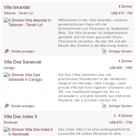
Villa Iskandar
4 Zimmer
US$ 410 - 700
Tabanan - Tanah Lot
Willkommen in der Villa Iskandar, unserem
wunderschönen Haus mit vier
Schlafzimmern am Flussufer im Südwesten
Balis. Die Villa Iskandar ist zeitgenössisch
gestaltet und mit einer gesunden Dosis
Chinoiserie versehen, die den Stil und die
Mystik des Orients in die Mischung einbringt.
Der Standort wurde aufgrund seiner
Details anzeigen
Anfrage Senden
natürlichen Schönheit und seines ländlichen
Charmes gewählt, während Seminyaks
Villa Dea Sarasvati
4 Zimmer
Unterhaltung und Einkaufsmöglichkeiten nur
13 Kilometer entfernt sind.
US$ 800 - 1350
Canggu
Die Dea Villas bestehen aus vier
prachtvollen Residenzen in der ländlichen
Gegend von Berawa, nahe Canggu. Jede
private Villa hat ihren eigenen Charakter und
Stil, von traditionell-elegant bis hin zu
ultramodern, und jede besteht aus mehreren
Pavillons, die in privaten Gärten mit
Swimmingpool, Lotus-Teichen,
Details anzeigen
Anfrage Senden
Sonnenterrassen und einem Balé
(überdachter Pavillon) angelegt sind. Zu den
Villa Des Indes II
3 - 5 Zimmer
Gemeinschaftseinrichtungen gehören ein
Team von 29 Mitarbeitern, ein Fitnessstudio,
US$ 670 - 1730
Seminyak
ein Spa ...
Des Indes Villa II ist eine außergewöhnliche
Luxusvilla mit vollem Personal im ultra-