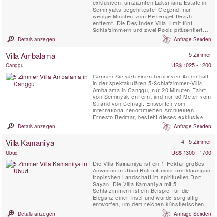
exklusiven, umzäunten Laksmana Estate in
Seminyaks begehrtester Gegend, nur
wenige Minuten vom Petitenget Beach
entfernt. Die Des Indes Villa II mit fünf
Schlafzimmern und zwei Pools präsentiert
eine zeitgenössische Interpretation des
Details anzeigen
Anfrage Senden
traditionellen Joglo. Hohe Säulen stützen das
gewölbte Dach in seinem großen, offenen
Villa Ambalama
5 Zimmer
Wohnpavillon, der von Koiteichen umgeben
ist und auf einen ...
US$ 1025 - 1200
Canggu
Gönnen Sie sich einen luxuriösen Aufenthalt
in der spektakulären 5-Schlafzimmer-Villa
Ambalama in Canggu, nur 20 Minuten Fahrt
von Seminyak entfernt und nur 50 Meter vom
Strand von Cemagi. Entworfen vom
international renommierten Architekten
Ernesto Bedmar, besteht dieses exklusive
Villenensemble aus vier Gästevillen, die
Details anzeigen
Anfrage Senden
jeweils über eine eigene Terrasse und ein
privates Wasserspiel verfügen, einer
Villa Kamaniiya
4 - 5 Zimmer
zweistöckigen Master-Villa mit eigenem
Swimmingpool und einem ...
US$ 1300 - 1700
Ubud
Die Villa Kamaniiya ist ein 1 Hektar großes
Anwesen in Ubud Bali mit einer erstklassigen
tropischen Landschaft im spirituellen Dorf
Sayan. Die Villa Kamaniiya mit 5
Schlafzimmern ist ein Beispiel für die
Eleganz einer Insel und wurde sorgfältig
entworfen, um dem reichen künstlerischen
Erbe Indonesiens Rechnung zu tragen. Die
Details anzeigen
Anfrage Senden