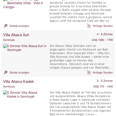
wonderful vacation choice for families or
groups looking for a luxurious beachside
haven in Bali's sought-after location Berawa
located between Canggu and Seminyak.
Located fifty metres from a gorgeous natural
lagoon, with the renowned Café del Mar and
Lalaguna just a 100 m stroll from your front
Details anzeigen
Anfrage Senden
door, the three villas have been designed to
an extremely high standard, each with its
Villa Abaca Iluh
4 - 6 Zimmer
own unique character. Five-bedroomed Villa
Gu, four-bedroomed ...
US$ 1080 - 1790
Seminyak
Die Abaca Villas befinden sich im
angesagten Viertel von Seminyak auf Bali,
Indonesien. Drei separate Villen – Villa Iluh,
Villa Nyoman und Villa Kadek – bieten eine
großartige Lage im Herzen des
Geschehens. Dennoch sind sie in einer
ruhigen Gasse gelegen und von Reisfeldern
umgeben, wodurch eine angenehme Ruhe
Details anzeigen
Anfrage Senden
und Entspannung gewährleistet ist. Einige
der besten Restaurants Balis befinden sich
Villa Abaca Kadek
3 - 5 Zimmer
nur wenige Schritte von den Abaca Villas
entfernt.
US$ 770 - 1440
Seminyak
Die Villa Abaca Kadek ist Teil des luxuriösen,
voll ausgestatteten Abaca Villas-Komplexes
in Balis bester Lage in Seminyak und bietet
Optionen zwischen 3 und 16 Schlafzimmern.
Die voll ausgestattete Villa Abaca Kadek mit
5 klimatisierten Schlafzimmern und eigenem
Bad ist ein zweistöckiger Luxus-